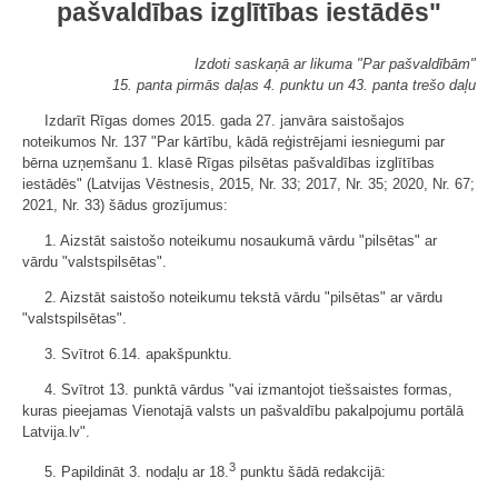
pašvaldības izglītības iestādēs"
Izdoti saskaņā ar likuma "Par pašvaldībām"
15. panta pirmās daļas 4. punktu un 43. panta trešo daļu
Izdarīt Rīgas domes 2015. gada 27. janvāra saistošajos
noteikumos Nr. 137 "Par kārtību, kādā reģistrējami iesniegumi par
bērna uzņemšanu 1. klasē Rīgas pilsētas pašvaldības izglītības
iestādēs" (Latvijas Vēstnesis, 2015, Nr. 33; 2017, Nr. 35; 2020, Nr. 67;
2021, Nr. 33) šādus grozījumus:
1. Aizstāt saistošo noteikumu nosaukumā vārdu "pilsētas" ar
vārdu "valstspilsētas".
2. Aizstāt saistošo noteikumu tekstā vārdu "pilsētas" ar vārdu
"valstspilsētas".
3. Svītrot 6.14. apakšpunktu.
4. Svītrot 13. punktā vārdus "vai izmantojot tiešsaistes formas,
kuras pieejamas Vienotajā valsts un pašvaldību pakalpojumu portālā
Latvija.lv".
3
5. Papildināt 3. nodaļu ar 18.
punktu šādā redakcijā: