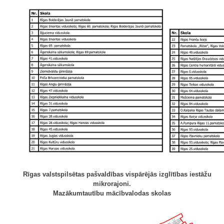
Rīgas valstspilsētas pašvaldības vispārējās izglītības iestāžu
mikrorajoni.
Mazākumtautību mācībvalodas skolas