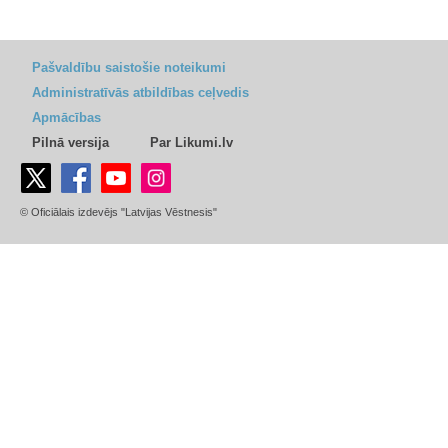
Pašvaldību saistošie noteikumi
Administratīvās atbildības ceļvedis
Apmācības
Pilnā versija
Par Likumi.lv
© Oficiālais izdevējs "Latvijas Vēstnesis"