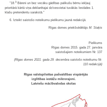
3
"18.
Bāreni un bez vecāku gādības palikušu bērnu iekļauj
prioritārā kārtā viņa deklarētajai dzīvesvietai tuvākās Iestādes 1.
klašu pretendentu sarakstā."
6. Izteikt saistošo noteikumu pielikumu jaunā redakcijā.
Rīgas domes priekšsēdētājs
M. Staķis
Pielikums
Rīgas domes 2015. gada 27. janvāra
saistošajiem noteikumiem Nr. 137
(Rīgas domes 2021. gada 29. decembra saistošo noteikumu Nr.
110 redakcijā)
Rīgas valstspilsētas pašvaldības vispārējās
izglītības iestāžu mikrorajoni.
Latviešu mācībvalodas skolas