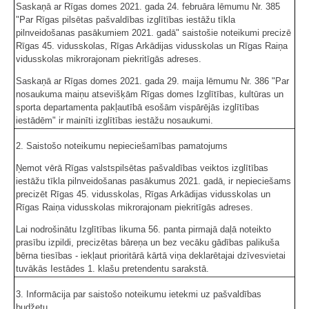
Saskaņā ar Rīgas domes 2021. gada 24. februāra lēmumu Nr. 385
"Par Rīgas pilsētas pašvaldības izglītības iestāžu tīkla
pilnveidošanas pasākumiem 2021. gadā" saistošie noteikumi precizē
Rīgas 45. vidusskolas, Rīgas Arkādijas vidusskolas un Rīgas Raiņa
vidusskolas mikrorajonam piekritīgās adreses.
Saskaņā ar Rīgas domes 2021. gada 29. maija lēmumu Nr. 386 "Par
nosaukuma maiņu atsevišķām Rīgas domes Izglītības, kultūras un
sporta departamenta pakļautībā esošām vispārējās izglītības
iestādēm" ir mainīti izglītības iestāžu nosaukumi.
2. Saistošo noteikumu nepieciešamības pamatojums
Ņemot vērā Rīgas valstspilsētas pašvaldības veiktos izglītības
iestāžu tīkla pilnveidošanas pasākumus 2021. gadā, ir nepieciešams
precizēt Rīgas 45. vidusskolas, Rīgas Arkādijas vidusskolas un
Rīgas Raiņa vidusskolas mikrorajonam piekritīgās adreses.
Lai nodrošinātu Izglītības likuma 56. panta pirmajā daļā noteikto
prasību izpildi, precizētas bāreņa un bez vecāku gādības palikuša
bērna tiesības - iekļaut prioritārā kārtā viņa deklarētajai dzīvesvietai
tuvākās Iestādes 1. klašu pretendentu sarakstā.
3. Informācija par saistošo noteikumu ietekmi uz pašvaldības
budžetu