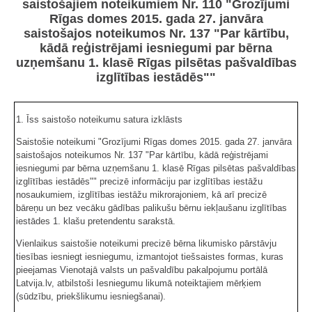
saistošajiem noteikumiem Nr. 110 "Grozījumi
Rīgas domes 2015. gada 27. janvāra
saistošajos noteikumos Nr. 137 "Par kārtību,
kādā reģistrējami iesniegumi par bērna
uzņemšanu 1. klasē Rīgas pilsētas pašvaldības
izglītības iestādēs""
1. Īss saistošo noteikumu satura izklāsts
Saistošie noteikumi "Grozījumi Rīgas domes 2015. gada 27. janvāra
saistošajos noteikumos Nr. 137 "Par kārtību, kādā reģistrējami
iesniegumi par bērna uzņemšanu 1. klasē Rīgas pilsētas pašvaldības
izglītības iestādēs"" precizē informāciju par izglītības iestāžu
nosaukumiem, izglītības iestāžu mikrorajoniem, kā arī precizē
bāreņu un bez vecāku gādības palikušu bērnu iekļaušanu izglītības
iestādes 1. klašu pretendentu sarakstā.
Vienlaikus saistošie noteikumi precizē bērna likumisko pārstāvju
tiesības iesniegt iesniegumu, izmantojot tiešsaistes formas, kuras
pieejamas Vienotajā valsts un pašvaldību pakalpojumu portālā
Latvija.lv, atbilstoši Iesniegumu likumā noteiktajiem mērķiem
(sūdzību, priekšlikumu iesniegšanai).