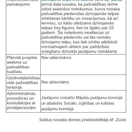
pamatojums
pirmā daļa nosaka, ka pašvaldības dome
izdod saistošos noteikumus, kuros nosaka
pašvaldībai piederošas dzīvojamās telpas
izīrēšanas kārtību un nosacījumus, kā arī
termiņu, uz kādu slēdzams dzīvojamās
telpas īres līgums, bet ne ilgāku par 10
gadiem. Šis noteikums neattiecas uz
pašvaldībai piederošu vai tās nomātu
dzīvojamo telpu, kas tiek izīrēta atbilstoši
normatīvajiem aktiem par palīdzības
sniegšanu dzīvokļa jautājumu risināšanā.
Plānotā projekta
Nav attiecināms.
ietekme uz
pašvaldības
budžetu
Uzņēmējdarbības
Nav attiecināms.
vide pašvaldības
teritorijā
Administratīvās
Jautājums izskatīts Mājokļu jautājumu komisijā
procedūras un
konsultācijas ar
un atbalstīts Sociālo, izglītības un kultūras
privātpersonām
jautājumu komitejā.
Saldus novada domes priekšsēdētājs
M. Zusts