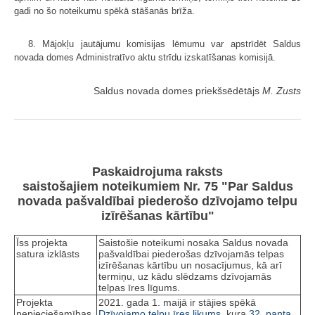
gadi no šo noteikumu spēkā stāšanās brīža.
8. Mājokļu jautājumu komisijas lēmumu var apstrīdēt Saldus
novada domes Administratīvo aktu strīdu izskatīšanas komisijā.
Saldus novada domes priekšsēdētājs
M. Zusts
Paskaidrojuma raksts
saistošajiem noteikumiem Nr. 75 "Par Saldus
novada pašvaldībai piederošo dzīvojamo telpu
izīrēšanas kārtību"
Īss projekta
Saistošie noteikumi nosaka Saldus novada
satura izklāsts
pašvaldībai piederošas dzīvojamās telpas
izīrēšanas kārtību un nosacījumus, kā arī
termiņu, uz kādu slēdzams dzīvojamās
telpas īres līgums.
Projekta
2021. gada 1. maijā ir stājies spēkā
nepieciešamības
Dzīvojamo telpu īres likums
, kura
32. panta