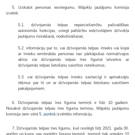
5. Izskatot personas iesniegumu, Mājokļu jautājumu komisija
izvērtē:
5.1. dzīvojamās telpas nepieciešamību pašvaldības
autonomās funkcijas, sniegt palīdzību iedzīvotājiem dzīvokļa
jautājumu risināšanā, nodrošināšanai;
5.2. informāciju par to, vai dzīvojamās telpas īrnieks vai kopā
ar īrnieku iemitinātās personas nav pārkāpušas normatīvajos
aktos vai dzīvojamās telpas īres līgumā ietvertos ar
dzīvojamās telpas lietošanu saistītos noteikumus;
5.3. vai dzīvojamās telpas īrnieks savlaicīgi ir apmaksājis
rēķinus par īri un ar dzīvojamās telpas lietošanu saistītiem
pakalpojumiem.
6. Dzīvojamās telpas īres līguma termiņš ir līdz 10 gadiem.
Nosakot dzīvojamās telpas īres līguma termiņu, Mājokļu jautājumu
komisija ņem vērā
5. punktā
izvērtēto informāciju.
7. Dzīvojamās telpas īres līgumu, kuri noslēgti līdz 2021. gada 30.
aprīlim un kuros nav norādīts līguma termiņš, termiņš tiek noteikts 10