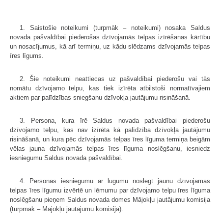
1. Saistošie noteikumi (turpmāk – noteikumi) nosaka Saldus
novada pašvaldībai piederošas dzīvojamās telpas izīrēšanas kārtību
un nosacījumus, kā arī termiņu, uz kādu slēdzams dzīvojamās telpas
īres līgums.
2. Šie noteikumi neattiecas uz pašvaldībai piederošu vai tās
nomātu dzīvojamo telpu, kas tiek izīrēta atbilstoši normatīvajiem
aktiem par palīdzības sniegšanu dzīvokļa jautājumu risināšanā.
3. Persona, kura īrē Saldus novada pašvaldībai piederošu
dzīvojamo telpu, kas nav izīrēta kā palīdzība dzīvokļa jautājumu
risināšanā, un kura pēc dzīvojamās telpas īres līguma termiņa beigām
vēlas jauna dzīvojamās telpas īres līguma noslēgšanu, iesniedz
iesniegumu Saldus novada pašvaldībai.
4. Personas iesniegumu ar lūgumu noslēgt jaunu dzīvojamās
telpas īres līgumu izvērtē un lēmumu par dzīvojamo telpu īres līguma
noslēgšanu pieņem Saldus novada domes Mājokļu jautājumu komisija
(turpmāk – Mājokļu jautājumu komisija).