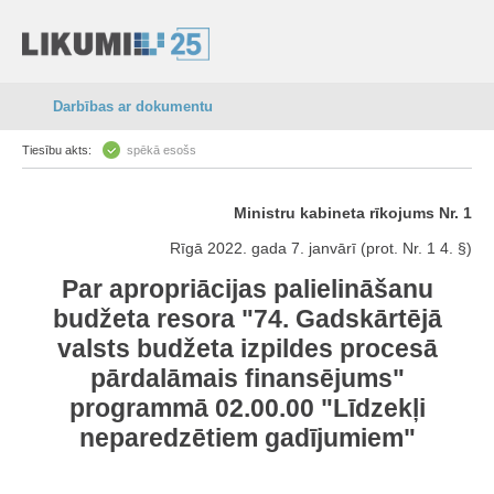
Darbības ar dokumentu
Tiesību akts:
spēkā esošs
Ministru kabineta rīkojums Nr. 1
Rīgā 2022. gada 7. janvārī (prot. Nr. 1 4. §)
Par apropriācijas palielināšanu
budžeta resora "74. Gadskārtējā
valsts budžeta izpildes procesā
pārdalāmais finansējums"
programmā 02.00.00 "Līdzekļi
neparedzētiem gadījumiem"