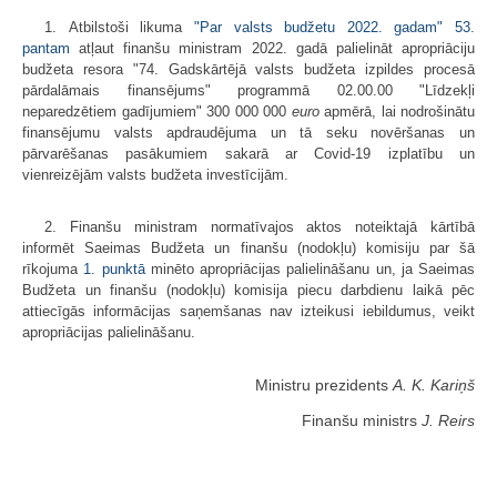
1. Atbilstoši likuma
"Par valsts budžetu 2022. gadam" 53.
pantam
atļaut finanšu ministram 2022. gadā palielināt apropriāciju
budžeta resora "74. Gadskārtējā valsts budžeta izpildes procesā
pārdalāmais finansējums" programmā 02.00.00 "Līdzekļi
neparedzētiem gadījumiem" 300 000 000
euro
apmērā, lai nodrošinātu
finansējumu valsts apdraudējuma un tā seku novēršanas un
pārvarēšanas pasākumiem sakarā ar Covid-19 izplatību un
vienreizējām valsts budžeta investīcijām.
2. Finanšu ministram normatīvajos aktos noteiktajā kārtībā
informēt Saeimas Budžeta un finanšu (nodokļu) komisiju par šā
rīkojuma
1. punktā
minēto apropriācijas palielināšanu un, ja Saeimas
Budžeta un finanšu (nodokļu) komisija piecu darbdienu laikā pēc
attiecīgās informācijas saņemšanas nav izteikusi iebildumus, veikt
apropriācijas palielināšanu.
Ministru prezidents
A. K. Kariņš
Finanšu ministrs
J. Reirs