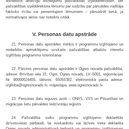
iesniedzot attiecīgu iesniegumu pašvaldības izpilddirektoram, bet
pašvaldības izpilddirektora lēmumu par sūdzību par pārvaldes vadītāja
faktisko rīcību vai pieņemtajiem lēmumiem – pārsūdzēt tiesā, ja
normatīvajos aktos nav noteikts citādi.
V. Personas datu apstrāde
21. Personas datu apstrādes mērķis ir programmu izglītojamo un
nodarbību apmeklējumu uzskaite pašvaldības atbalstu interešu
izglītības programmu īstenošanai.
22. Pārzinis personas datu apstrādei ir Ogres novada pašvaldība,
adrese: Brīvības iela 33, Ogre, Ogres novads, LV–5001, reģistrācijas
Nr. 90000024455, tālrunis: 65055382, elektroniskā pasta adrese:
izglitiba@ogresnovads.lv, mājaslapa: www.ogresnovads.lv.
23. Personas datu ieguves avoti – ONIIS, VIIS un Pilsonības un
migrācijas lietu pārvaldes Iedzīvotāju reģistrs.
24. Pašvaldība veiks programmu izglītojamo deklarētās
dzīvesvietas pārbaudi, lai noskaidrotu vai dzīves vieta deklarēta
Ogres novada administratīvajā teritorijā un programmu izglītojamais