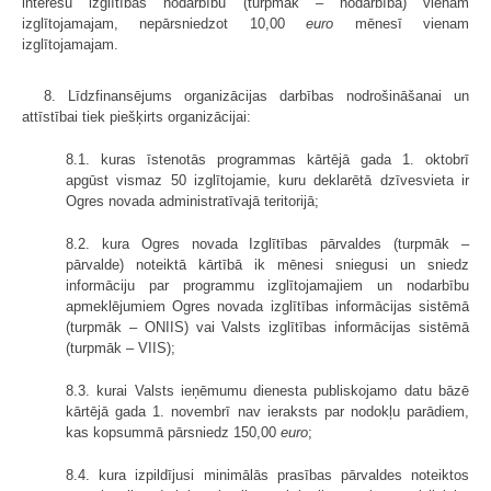
interešu izglītības nodarbību (turpmāk – nodarbība) vienam
izglītojamajam, nepārsniedzot 10,00
euro
mēnesī vienam
izglītojamajam.
8. Līdzfinansējums organizācijas darbības nodrošināšanai un
attīstībai tiek piešķirts organizācijai:
8.1. kuras īstenotās programmas kārtējā gada 1. oktobrī
apgūst vismaz 50 izglītojamie, kuru deklarētā dzīvesvieta ir
Ogres novada administratīvajā teritorijā;
8.2. kura Ogres novada Izglītības pārvaldes (turpmāk –
pārvalde) noteiktā kārtībā ik mēnesi sniegusi un sniedz
informāciju par programmu izglītojamajiem un nodarbību
apmeklējumiem Ogres novada izglītības informācijas sistēmā
(turpmāk – ONIIS) vai Valsts izglītības informācijas sistēmā
(turpmāk – VIIS);
8.3. kurai Valsts ieņēmumu dienesta publiskojamo datu bāzē
kārtējā gada 1. novembrī nav ieraksts par nodokļu parādiem,
kas kopsummā pārsniedz 150,00
euro
;
8.4. kura izpildījusi minimālās prasības pārvaldes noteiktos