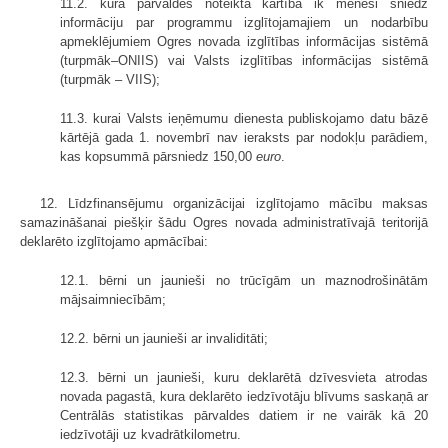
11.2. kura pārvaldes noteiktā kārtībā ik mēnesi sniedz
informāciju par programmu izglītojamajiem un nodarbību
apmeklējumiem Ogres novada izglītības informācijas sistēmā
(turpmāk–ONIIS) vai Valsts izglītības informācijas sistēmā
(turpmāk – VIIS);
11.3. kurai Valsts ieņēmumu dienesta publiskojamo datu bāzē
kārtējā gada 1. novembrī nav ieraksts par nodokļu parādiem,
kas kopsummā pārsniedz 150,00
euro
.
12. Līdzfinansējumu organizācijai izglītojamo mācību maksas
samazināšanai piešķir šādu Ogres novada administratīvajā teritorijā
deklarēto izglītojamo apmācībai:
12.1. bērni un jaunieši no trūcīgām un maznodrošinātām
mājsaimniecībām;
12.2. bērni un jaunieši ar invaliditāti;
12.3. bērni un jaunieši, kuru deklarētā dzīvesvieta atrodas
novada pagastā, kura deklarēto iedzīvotāju blīvums saskaņā ar
Centrālās statistikas pārvaldes datiem ir ne vairāk kā 20
iedzīvotāji uz kvadrātkilometru.