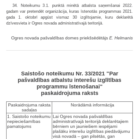
34. Noteikumu 3.1. punktā minētā atbalsta saņemšanai 2022.
gadam var pretendēt organizācija, kuras īstenotās programmas 2021.
gada 1. oktobrī apgūst vismaz 30 izglītojamie, kuru deklarētā
dzīvesvieta ir Ogres novada administratīvajā teritorijā.
Ogres novada pašvaldības domes priekšsēdētājs
E. Helmanis
Saistošo noteikumu Nr. 33/2021 "Par
pašvaldības atbalstu interešu izglītības
programmu īstenošanai"
paskaidrojuma raksts
Paskaidrojuma raksta
Norādāmā informācija
sadaļas
1. Saistošo noteikumu
Lai Ogres novada pašvaldības
nepieciešamības
administratīvajā teritorijā deklarētajiem
pamatojums
bērniem un jauniešiem iespējami
plašāku interešu izglītības piedāvājumu
visā novadā – gan pilsētās, gan