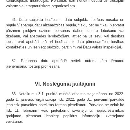
kontrolējošās institūcijas. Personas dati netiek nosūtīti uz trešajām
valstīm vai starptautiskām organizācijām.
31. Datu subjekta tiesības – datu subjekta tiesības nosaka un
regulē Vispārīgā datu aizsardzības regula, t.sk., bet ne tikai, pieprasīt
pārzinim piekļuvi saviem personas datiem un to labošanu vai
dzēšanu, vai apstrādes ierobežošanu attiecībā uz sevi, vai tiesības
iebilst pret apstrādi, kā arī tiesības uz datu pārnesamību; tiesības
kontaktēties un iesniegt sūdzību pārzinim vai Datu valsts inspekcijai.
32. Personas datu apstrādē netiek automatizēta lēmumu
pieņemšana, tostarp profilēšana.
VI. Noslēguma jautājumi
33. Noteikumu 3.1. punktā minētā atbalsta saņemšanai no 2022.
gada 1. janvāra, organizācija līdz 2022. gada 31. janvārim pārvaldē
iesniedz pārvaldes noteiktas formas pieteikumu. Pārvalde ne vēlāk kā
līdz 11. februārim veic pieteikumu izvērtējumu, nepieciešamības
gadījumā pieprasot iesniegt papildus informāciju izvērtējuma
veikšanai.