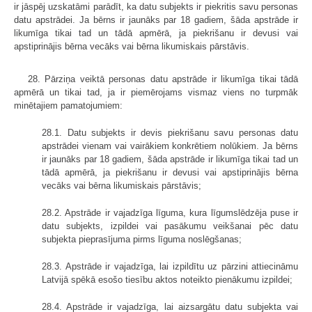
ir jāspēj uzskatāmi parādīt, ka datu subjekts ir piekritis savu personas
datu apstrādei. Ja bērns ir jaunāks par 18 gadiem, šāda apstrāde ir
likumīga tikai tad un tādā apmērā, ja piekrišanu ir devusi vai
apstiprinājis bērna vecāks vai bērna likumiskais pārstāvis.
28. Pārziņa veiktā personas datu apstrāde ir likumīga tikai tādā
apmērā un tikai tad, ja ir piemērojams vismaz viens no turpmāk
minētajiem pamatojumiem:
28.1. Datu subjekts ir devis piekrišanu savu personas datu
apstrādei vienam vai vairākiem konkrētiem nolūkiem. Ja bērns
ir jaunāks par 18 gadiem, šāda apstrāde ir likumīga tikai tad un
tādā apmērā, ja piekrišanu ir devusi vai apstiprinājis bērna
vecāks vai bērna likumiskais pārstāvis;
28.2. Apstrāde ir vajadzīga līguma, kura līgumslēdzēja puse ir
datu subjekts, izpildei vai pasākumu veikšanai pēc datu
subjekta pieprasījuma pirms līguma noslēgšanas;
28.3. Apstrāde ir vajadzīga, lai izpildītu uz pārzini attiecināmu
Latvijā spēkā esošo tiesību aktos noteikto pienākumu izpildei;
28.4. Apstrāde ir vajadzīga, lai aizsargātu datu subjekta vai