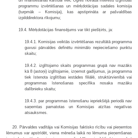
un finansēšanas kārtībai veic Ogres novada Interešu izglītības
programmu izvērtēšanas un mērķdotācijas sadales komisija
(turpmāk – Komisija), kas apstiprināta ar pašvaldības
izpilddirektora rīkojumu;
19.4. Mērķdotācijas finansējums var tikt piešķirts, ja:
19.4.1. Komisijas veiktās izvērtēšanas rezultātā programma
guvusi pārvaldes definētu minimālo nepieciešamo punktu
skaitu;
19.4.2. izglītojamo skaits programmas grupā nav mazāks
kā 8 (astoņi) izglītojamie, izņemot gadījumus, ja programma
tiek īstenota izglītības iestādes filiālē, struktūrvienībā vai
programmas īstenošanas specifika nosaka mazāku
dalībnieku skaitu;
19.4.3. par programmas īstenošanu iepriekšējā periodā nav
saņemtas pamatotas un Komisijas atzītas negatīvas
atsauksmes.
20. Pārvaldes vadītāja vai Komisijas faktisko rīcību vai pieņemtos
lēmumus var apstrīdēt, viena mēneša laikā no lēmuma pieņemšanas