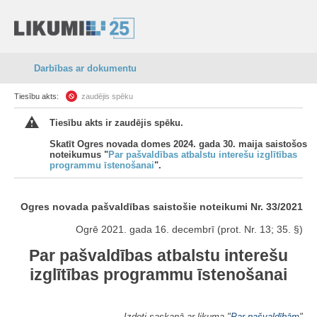
Darbības ar dokumentu
Tiesību akts:
zaudējis spēku
Tiesību akts ir zaudējis spēku.
Skatīt Ogres novada domes 2024. gada 30. maija saistošos
noteikumus "
Par pašvaldības atbalstu interešu izglītības
programmu īstenošanai
".
Ogres novada pašvaldības saistošie noteikumi Nr. 33/2021
Ogrē 2021. gada 16. decembrī (prot. Nr. 13; 35. §)
Par pašvaldības atbalstu interešu
izglītības programmu īstenošanai
Izdoti saskaņā ar likuma "
Par pašvaldībām
"