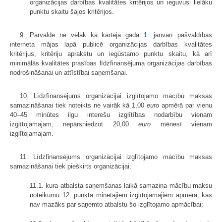
organizācijas darbības kvalitātes kritērijos un ieguvusi lielāku
punktu skaitu šajos kritērijos.
9. Pārvalde ne vēlāk kā kārtējā gada
1.
janvārī pašvaldības
interneta mājas lapā publicē organizācijas darbības kvalitātes
kritērijus, kritēriju aprakstu un iegūstamo punktu skaitu, kā arī
minimālās kvalitātes prasības līdzfinansējuma organizācijas darbības
nodrošināšanai un attīstībai saņemšanai.
10. Līdzfinansējums organizācijai izglītojamo mācību maksas
samazināšanai tiek noteikts ne vairāk kā 1,00
euro
apmērā par vienu
40–45 minūtes ilgu interešu izglītības nodarbību vienam
izglītojamajam, nepārsniedzot 20,00
euro
mēnesī vienam
izglītojamajam.
11. Līdzfinansējums organizācijai izglītojamo mācību maksas
samazināšanai tiek piešķirts organizācijai:
11.1. kura atbalsta saņemšanas laikā samazina mācību maksu
noteikumu 12. punktā minētajiem izglītojamajiem apmērā, kas
nav mazāks par saņemto atbalstu šo izglītojamo apmācībai;