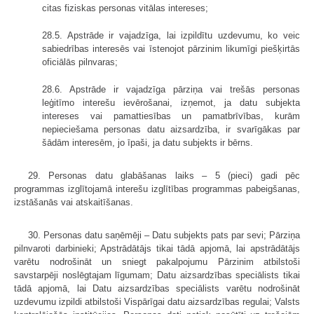
citas fiziskas personas vitālas intereses;
28.5. Apstrāde ir vajadzīga, lai izpildītu uzdevumu, ko veic
sabiedrības interesēs vai īstenojot pārzinim likumīgi piešķirtās
oficiālās pilnvaras;
28.6. Apstrāde ir vajadzīga pārziņa vai trešās personas
leģitīmo interešu ievērošanai, izņemot, ja datu subjekta
intereses vai pamattiesības un pamatbrīvības, kurām
nepieciešama personas datu aizsardzība, ir svarīgākas par
šādām interesēm, jo īpaši, ja datu subjekts ir bērns.
29. Personas datu glabāšanas laiks – 5 (pieci) gadi pēc
programmas izglītojamā interešu izglītības programmas pabeigšanas,
izstāšanās vai atskaitīšanas.
30. Personas datu saņēmēji – Datu subjekts pats par sevi; Pārziņa
pilnvaroti darbinieki; Apstrādātājs tikai tādā apjomā, lai apstrādātājs
varētu nodrošināt un sniegt pakalpojumu Pārzinim atbilstoši
savstarpēji noslēgtajam līgumam; Datu aizsardzības speciālists tikai
tādā apjomā, lai Datu aizsardzības speciālists varētu nodrošināt
uzdevumu izpildi atbilstoši Vispārīgai datu aizsardzības regulai; Valsts