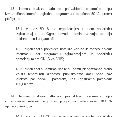
13. Nomas maksas atlaides pašvaldībai piederošo telpu
izmantošanai interešu izglītības programmu īstenošanai 50 % apmērā
piešķir, ja
13.1. vismaz 80 % no organizācijas īstenoto nodarbību
izglītojamajiem ir Ogres novada administratīvajā teritorijā
deklarēti bērni un jaunieši;
13.2. organizācija pārvaldes noteiktā kārtībā ik mēnesi sniedz
informāciju par programmu izglītojamajiem un nodarbību
apmeklējumiem ONIIS vai VIIS;
13.3. organizācijai lēmuma par telpu nomu pieņemšanas dienā
Valsts ieņēmumu dienesta publiskojamo datu bāzē nav
ieraksts par nodokļu parādiem, kas kopsummā pārsniedz
150,00
euro
.
14. Nomas maksas atlaides pašvaldībai piederošo telpu
izmantošanai interešu izglītības programmu īstenošanai 100 %
apmērā piešķir, ja:
14.1. vismaz 80 % no organizācijas īstenoto nodarbību