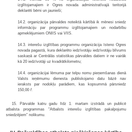
izglītojamajiem ir Ogres novada administratīvajā teritorijā
deklarēti bērni un jaunieši;
14.2. organizācija pārvaldes noteiktā kārtībā ik mēnesi sniedz
informāciju par programmu izglītojamajiem un nodarbību
apmeklējumiem ONIIS vai VIIS.
14.3. interešu izglītības programmu organizācija īsteno Ogres
novada pagastā, kura deklarēto iedzīvotāju iedzīvotāju blīvums
saskaņā ar Centrālās statistikas pārvaldes datiem ir ne vairāk
kā 20 iedzīvotāji uz kvadrātkilometru;
14.4. organizācijai lēmuma par telpu nomu pieņemšanas dienā
Valsts ieņēmumu dienesta publiskojamo datu bāzē nav
ieraksts par nodokļu parādiem, kas kopsummā pārsniedz
150,00
f
.
15. Pārvalde katru gadu līdz 1. martam izstrādā un publicē
atbalsta programmas "Atbalsts interešu izglītības pakalpojumu
sniedzējiem" nolikumu.