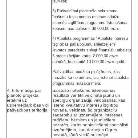
jaunieši;
3) Pašvaldībai piederošo nekustamo
īpašumu telpu nomas maksas atlaižu
interešu izglītības programmu īstenošanai
euro
kopsummas aplēse ir 30 000,00
;
4) Atbalsta programmas "Atbalsts interešu
izglītības pakalpojumu sniedzējiem"
ietvaros paredzēts sniegt finansiālu atbalstu
euro
5 organizācijām katrai 2 000,00
euro
apmērā, kopskaitā 10 000,00
gadā.
Pašvaldības budžeta piešķīrums, kas
mazāks kā norādītais, ļauj īstenot atbalsta
programmas mazākā mērā.
4. Informācija par
Saistošo noteikumu īstenošanas
plānoto projekta
rezultātā var tikt veicināta jaunu un
ietekmi uz
spēcīgu organizāciju veidošanās, kas
uzņēmējdarbības vidi
īsteno kvalitatīvu interešu izglītību
pašvaldības teritorijā
novadā, veicinātu šo organizāciju
sadarbību ar uzņēmējiem, intereses
radīšanu bērniem un jauniešiem
nozarēs, kurās nepieciešami speciālisti
uzņēmējiem, kuri darbojas Ogres
novadā, tādā veidā sekmējot