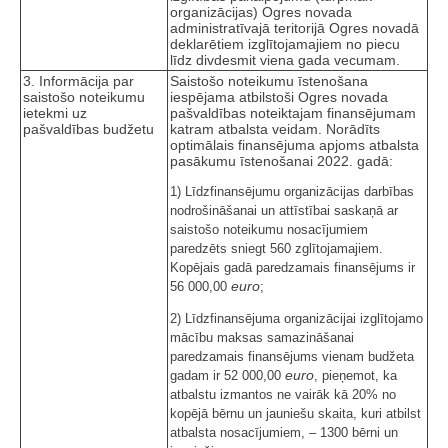
organizācijas) Ogres novada
administratīvajā teritorijā Ogres novadā
deklarētiem izglītojamajiem no piecu
līdz divdesmit viena gada vecumam.
3. Informācija par
Saistošo noteikumu īstenošana
saistošo noteikumu
iespējama atbilstoši Ogres novada
ietekmi uz
pašvaldības noteiktajam finansējumam
pašvaldības budžetu
katram atbalsta veidam. Norādīts
optimālais finansējuma apjoms atbalsta
pasākumu īstenošanai 2022. gadā:
1) Līdzfinansējumu organizācijas darbības
nodrošināšanai un attīstībai saskaņā ar
saistošo noteikumu nosacījumiem
paredzēts sniegt 560 zglītojamajiem.
Kopējais gadā paredzamais finansējums ir
euro
56 000,00
;
2) Līdzfinansējuma organizācijai izglītojamo
mācību maksas samazināšanai
paredzamais finansējums vienam budžeta
euro
gadam ir 52 000,00
, pieņemot, ka
atbalstu izmantos ne vairāk kā 20% no
kopējā bērnu un jauniešu skaita, kuri atbilst
atbalsta nosacījumiem, – 1300 bērni un