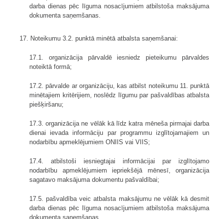
darba dienas pēc līguma nosacījumiem atbilstoša maksājuma
dokumenta saņemšanas.
17. Noteikumu 3.2. punktā minētā atbalsta saņemšanai:
17.1. organizācija pārvaldē iesniedz pieteikumu pārvaldes
noteiktā formā;
17.2. pārvalde ar organizāciju, kas atbilst noteikumu 11. punktā
minētajiem kritērijiem, noslēdz līgumu par pašvaldības atbalsta
piešķiršanu;
17.3. organizācija ne vēlāk kā līdz katra mēneša pirmajai darba
dienai ievada informāciju par programmu izglītojamajiem un
nodarbību apmeklējumiem ONIIS vai VIIS;
17.4. atbilstoši iesniegtajai informācijai par izglītojamo
nodarbību apmeklējumiem iepriekšējā mēnesī, organizācija
sagatavo maksājuma dokumentu pašvaldībai;
17.5. pašvaldība veic atbalsta maksājumu ne vēlāk kā desmit
darba dienas pēc līguma nosacījumiem atbilstoša maksājuma
dokumenta saņemšanas.