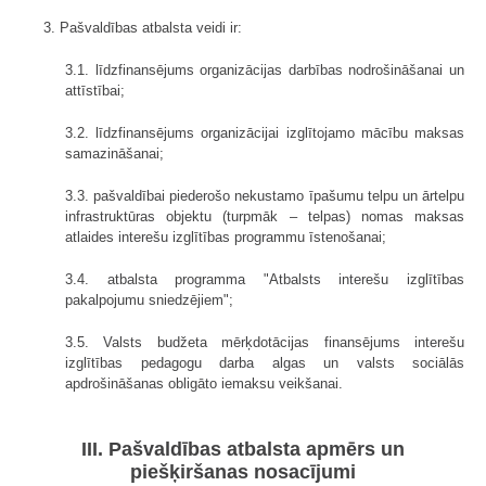
3. Pašvaldības atbalsta veidi ir:
3.1. līdzfinansējums organizācijas darbības nodrošināšanai un
attīstībai;
3.2. līdzfinansējums organizācijai izglītojamo mācību maksas
samazināšanai;
3.3. pašvaldībai piederošo nekustamo īpašumu telpu un ārtelpu
infrastruktūras objektu (turpmāk – telpas) nomas maksas
atlaides interešu izglītības programmu īstenošanai;
3.4. atbalsta programma "Atbalsts interešu izglītības
pakalpojumu sniedzējiem";
3.5. Valsts budžeta mērķdotācijas finansējums interešu
izglītības pedagogu darba algas un valsts sociālās
apdrošināšanas obligāto iemaksu veikšanai.
III. Pašvaldības atbalsta apmērs un
piešķiršanas nosacījumi