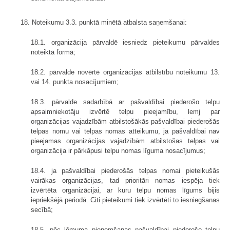
18. Noteikumu 3.3. punktā minētā atbalsta saņemšanai:
18.1. organizācija pārvaldē iesniedz pieteikumu pārvaldes
noteiktā formā;
18.2. pārvalde novērtē organizācijas atbilstību noteikumu 13.
vai 14. punkta nosacījumiem;
18.3. pārvalde sadarbībā ar pašvaldībai piederošo telpu
apsaimniekotāju izvērtē telpu pieejamību, lemj par
organizācijas vajadzībām atbilstošākās pašvaldībai piederošās
telpas nomu vai telpas nomas atteikumu, ja pašvaldībai nav
pieejamas organizācijas vajadzībām atbilstošas telpas vai
organizācija ir pārkāpusi telpu nomas līguma nosacījumus;
18.4. ja pašvaldībai piederošās telpas nomai pieteikušās
vairākas organizācijas, tad prioritāri nomas iespēja tiek
izvērtēta organizācijai, ar kuru telpu nomas līgums bijis
iepriekšējā periodā. Citi pieteikumi tiek izvērtēti to iesniegšanas
secībā;
18.5. pēc lēmuma pieņemšanas pašvaldībai piederošo telpu