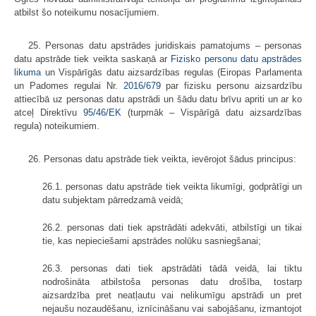
atbilst šo noteikumu nosacījumiem.
25. Personas datu apstrādes juridiskais pamatojums – personas
datu apstrāde tiek veikta saskaņā ar
Fizisko personu datu apstrādes
likuma
un Vispārīgās datu aizsardzības regulas (Eiropas Parlamenta
un Padomes regulai Nr.
2016/679
par fizisku personu aizsardzību
attiecībā uz personas datu apstrādi un šādu datu brīvu apriti un ar ko
atceļ Direktīvu
95/46/EK
(turpmāk – Vispārīgā datu aizsardzības
regula) noteikumiem.
26. Personas datu apstrāde tiek veikta, ievērojot šādus principus:
26.1. personas datu apstrāde tiek veikta likumīgi, godprātīgi un
datu subjektam pārredzamā veidā;
26.2. personas dati tiek apstrādāti adekvāti, atbilstīgi un tikai
tie, kas nepieciešami apstrādes nolūku sasniegšanai;
26.3. personas dati tiek apstrādāti tādā veidā, lai tiktu
nodrošināta atbilstoša personas datu drošība, tostarp
aizsardzība pret neatļautu vai nelikumīgu apstrādi un pret
nejaušu nozaudēšanu, iznīcināšanu vai sabojāšanu, izmantojot