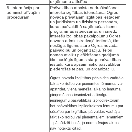
uzņēmumu attīstību.
5. Informācija par
Pašvaldības atbalsta nodrošināšanai
administratīvajām
interešu izglītības īstenošanai Ogres
procedūrām
novada privātajām izglītības iestādēm
un juridiskām un fiziskām personām,
kuras pašvaldībā saņēmušas licenci
programmas īstenošanai, un sniedz
interešu izglītības pakalpojumu Ogres
novada administratīvajā teritorijā, tiks
noslēgts līgums starp Ogres novada
pašvaldību un organizāciju. Telpu
nomas atlaižu piešķiršanas gadījumā
tiks noslēgts līgums starp pašvaldības
iestādi, kura apsaimnieko pašvaldībai
piederošās telpas, un organizāciju.
Ogres novada Izglītības pārvaldes vadītāja
faktisko rīcību vai pieņemtos lēmumus var
apstrīdēt, viena mēneša laikā no lēmuma
pieņemšanas iesniedzot attiecīgu
iesniegumu pašvaldības izpilddirektoram,
bet pašvaldības izpilddirektora lēmumu par
sūdzību par Izglītības pārvaldes vadītāja
faktisko rīcību vai pieņemtajiem lēmumiem
– pārsūdzēt tiesā, ja normatīvajos aktos
nav noteikts citādi.