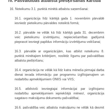
IV. Pašvaldības atbalsta piešķiršanas kārtība
16. Noteikumu 3.1. punktā minētā atbalsta saņemšanai:
16.1. organizācija līdz kārtējā gada 1. novembrim pārvaldē
iesniedz pieteikumu pārvaldes noteiktā formā;
16.2. pārvalde ne vēlāk kā līdz kārtējā gada 31. decembrim
veic pieteikumu izvērtējumu, nepieciešamības gadījumā
pieprasot iesniegt papildus informāciju izvērtējuma veikšanai;
16.3. pārvalde ar organizācijām, kas atbilst noteikumu 8.
punktā minētajiem kritērijiem, noslēdz līgumu par pašvaldības
atbalsta piešķiršanu;
16.4. organizācija ne vēlāk kā līdz katra mēneša pirmajai darba
dienai ievada informāciju par programmu izglītojamajiem un
nodarbību apmeklējumiem ONIIS vai VIIS;
16.5. atbilstoši iesniegtajai informācijai par izglītojamo
nodarbību apmeklējumiem iepriekšējā mēnesī, organizācija
sagatavo maksājuma dokumentu pašvaldībai;
16.6. pašvaldība veic atbalsta maksājumu ne vēlāk kā desmit