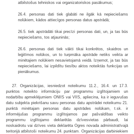
atbilstošus tehniskos vai organizatoriskos pasākumus;
26.4. personas dati tiek glabāti ne ilgāk kā nepieciešams
nolūkiem, kādos attiecīgos personas datus apstrādā;
26.5. tiek apstrādāti tikai precīzi personas dati, un, ja tas būs
nepieciešams, tos atjauninās;
26.6. personas dati tiek vākti tikai konkrētos, skaidros un
leģitīmos nolūkos, un to turpmāka apstrāde netiks veikta ar
minētajiem nolūkiem nesavietojamā veidā. Izņemot, ja tas būs
nepieciešams, lai izpildītu tiesību aktos noteiktās funkcijas un
pienākumus.
27. Organizācijas, iesniedzot noteikumu 11.2., 16.4. un 17.3.
punktos noteikto informāciju par programmu izglītojamiem un
nodarbību apmeklējumiem ONIIS vai VIIS, apliecina, ka ir ieguvušas
datu subjekta piekrišanu savu personas datu apstrādei noteikumu 21.
punktā minētajam personas datu apstrādes nolūkam, t.sk. ir
informējušas programmu izglītojamos par pašvaldības veikto
programmu izglītojamo deklarētās dzīvesvietas pārbaudi, lai
noskaidrotu vai dzīves vieta deklarēta Ogres novada administratīvajā
teritorijā atbilstoši noteikumu 24. punktam. Organizācijas darbiniekiem