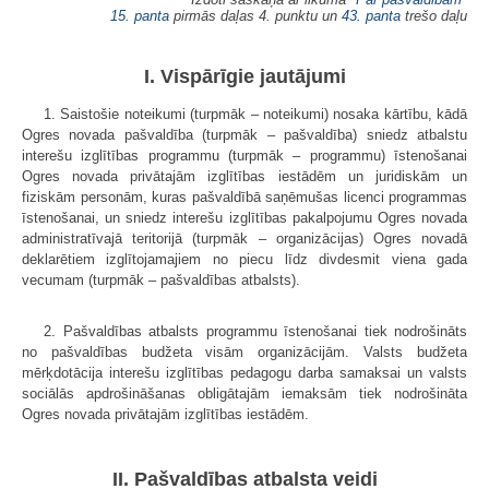
15. panta
pirmās daļas 4. punktu un
43. panta
trešo daļu
I. Vispārīgie jautājumi
1. Saistošie noteikumi (turpmāk – noteikumi) nosaka kārtību, kādā
Ogres novada pašvaldība (turpmāk – pašvaldība) sniedz atbalstu
interešu izglītības programmu (turpmāk – programmu) īstenošanai
Ogres novada privātajām izglītības iestādēm un juridiskām un
fiziskām personām, kuras pašvaldībā saņēmušas licenci programmas
īstenošanai, un sniedz interešu izglītības pakalpojumu Ogres novada
administratīvajā teritorijā (turpmāk – organizācijas) Ogres novadā
deklarētiem izglītojamajiem no piecu līdz divdesmit viena gada
vecumam (turpmāk – pašvaldības atbalsts).
2. Pašvaldības atbalsts programmu īstenošanai tiek nodrošināts
no pašvaldības budžeta visām organizācijām. Valsts budžeta
mērķdotācija interešu izglītības pedagogu darba samaksai un valsts
sociālās apdrošināšanas obligātajām iemaksām tiek nodrošināta
Ogres novada privātajām izglītības iestādēm.
II. Pašvaldības atbalsta veidi