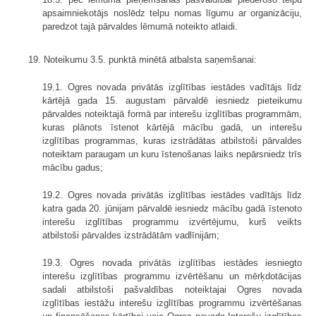
apsaimniekotājs noslēdz telpu nomas līgumu ar organizāciju,
paredzot tajā pārvaldes lēmumā noteikto atlaidi.
19. Noteikumu 3.5. punktā minētā atbalsta saņemšanai:
19.1. Ogres novada privātās izglītības iestādes vadītājs līdz
kārtējā gada 15. augustam pārvaldē iesniedz pieteikumu
pārvaldes noteiktajā formā par interešu izglītības programmām,
kuras plānots īstenot kārtējā mācību gadā, un interešu
izglītības programmas, kuras izstrādātas atbilstoši pārvaldes
noteiktam paraugam un kuru īstenošanas laiks nepārsniedz trīs
mācību gadus;
19.2. Ogres novada privātās izglītības iestādes vadītājs līdz
katra gada 20. jūnijam pārvaldē iesniedz mācību gadā īstenoto
interešu izglītības programmu izvērtējumu, kurš veikts
atbilstoši pārvaldes izstrādātām vadlīnijām;
19.3. Ogres novada privātās izglītības iestādes iesniegto
interešu izglītības programmu izvērtēšanu un mērķdotācijas
sadali atbilstoši pašvaldības noteiktajai Ogres novada
izglītības iestāžu interešu izglītības programmu izvērtēšanas