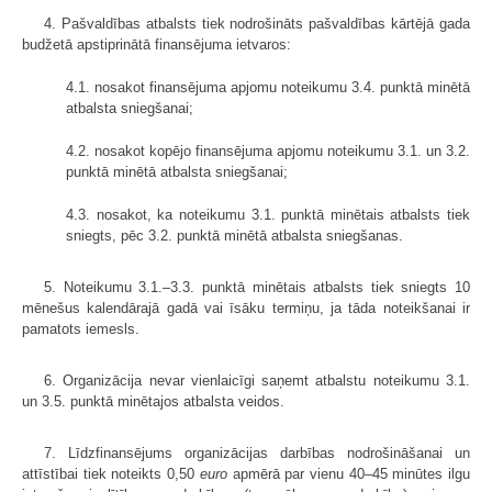
4. Pašvaldības atbalsts tiek nodrošināts pašvaldības kārtējā gada
budžetā apstiprinātā finansējuma ietvaros:
4.1. nosakot finansējuma apjomu noteikumu 3.4. punktā minētā
atbalsta sniegšanai;
4.2. nosakot kopējo finansējuma apjomu noteikumu 3.1. un 3.2.
punktā minētā atbalsta sniegšanai;
4.3. nosakot, ka noteikumu 3.1. punktā minētais atbalsts tiek
sniegts, pēc 3.2. punktā minētā atbalsta sniegšanas.
5. Noteikumu 3.1.–3.3. punktā minētais atbalsts tiek sniegts 10
mēnešus kalendārajā gadā vai īsāku termiņu, ja tāda noteikšanai ir
pamatots iemesls.
6. Organizācija nevar vienlaicīgi saņemt atbalstu noteikumu 3.1.
un 3.5. punktā minētajos atbalsta veidos.
7. Līdzfinansējums organizācijas darbības nodrošināšanai un
attīstībai tiek noteikts 0,50
euro
apmērā par vienu 40–45 minūtes ilgu