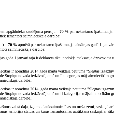
 saņem apgādnieka zaudējuma pensiju –
70 %
par nekustamo īpašumu, ja ta
iek izmantots saimnieciskajā darbībā;
nu) –
70 %
apmērā par nekustamo īpašumu, ja taksācijas gadā 1. janvāri 
tots saimnieciskajā darbībā;
s gadā 1.janvāri tajā ir deklarēta tikai nodokļa maksātāja dzīvesvieta 
ības ir norādītas 2014.gada martā veiktajā pētījumā "Slēgtās izgāztuve
āde Stopiņu novada iedzīvotājiem" un I kategorijas mājsaimniecībām g
mnieciskajā darbībā;
ības ir norādītas 2014. gada martā veiktajā pētījumā "Slēgtās izgāztuv
āde Stopiņu novada iedzīvotājiem" un II kategorijas mājsaimniecībām 
mnieciskajā darbībā;
ašums vai tā daļa, izņemot lauksaimniecības un meža zemi, saskaņā a
ošanas teritorijas statuss un kuras izmantošanas uzsākšana saskaņā ar sāk