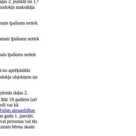
ļas 2. punktā un 1.
 nodokļa maksātāja
amais īpašums netiek
amais īpašums netiek
mais īpašums netiek
 no aprēķinātās
dokļa objektiem un
pirmās daļas 2.
 līdz 18 gadiem (arī
oši vai kā
Valsts aizsardzības
as gada 1. janvāri.
vai personas vai tās
 kuram bērnu skaits