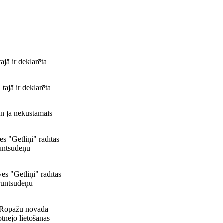
jā ir deklarēta
tajā ir deklarēta
un ja nekustamais
s "Getliņi" radītās
runtsūdeņu
es "Getliņi" radītās
gruntsūdeņu
r Ropažu novada
otnējo lietošanas