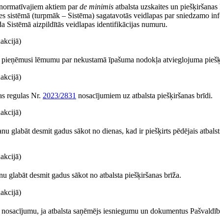
r normatīvajiem aktiem par
de minimis
atbalsta uzskaites un piešķiršanas 
tes sistēmā (turpmāk – Sistēma) sagatavotās veidlapas par sniedzamo in
da Sistēmā aizpildītās veidlapas identifikācijas numuru.
akcijā)
ība pieņēmusi lēmumu par nekustamā īpašuma nodokļa atvieglojuma piešķ
akcijā)
as regulas Nr.
2023/2831
nosacījumiem uz atbalsta piešķiršanas brīdi.
akcijā)
u glabāt desmit gadus sākot no dienas, kad ir piešķirts pēdējais atbalst
akcijā)
 glabāt desmit gadus sākot no atbalsta piešķiršanas brīža.
akcijā)
ar nosacījumu, ja atbalsta saņēmējs iesniegumu un dokumentus Pašvaldīb