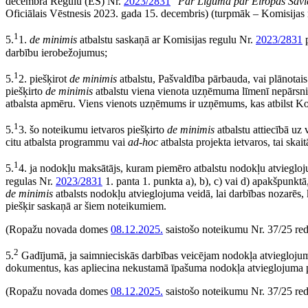
decembra Regulu (ES) Nr.
2023/2831
"
Par Līguma par Eiropas Savi
Oficiālais Vēstnesis 2023. gada 15. decembris) (turpmāk – Komisijas
1
5.
1.
de minimis
atbalstu saskaņā ar Komisijas regulu Nr.
2023/2831
p
darbību ierobežojumus;
1
5.
2. piešķirot
de minimis
atbalstu, Pašvaldība pārbauda, vai plānotai
piešķirto
de minimis
atbalstu viena vienota uzņēmuma līmenī nepārsni
atbalsta apmēru. Viens vienots uzņēmums ir uzņēmums, kas atbilst Ko
1
5.
3. šo noteikumu ietvaros piešķirto
de minimis
atbalstu attiecībā u
citu atbalsta programmu vai
ad-hoc
atbalsta projekta ietvaros, tai skait
1
5.
4. ja nodokļu maksātājs, kuram piemēro atbalstu nodokļu atvieglo
regulas Nr.
2023/2831
1. panta 1. punkta a), b), c) vai d) apakšpunkt
de minimis
atbalsts nodokļu atvieglojuma veidā, lai darbības nozarēs, 
piešķir saskaņā ar šiem noteikumiem.
(Ropažu novada domes
08.12.2025.
saistošo noteikumu Nr. 37/25 red
2
5.
Gadījumā, ja saimnieciskās darbības veicējam nodokļa atvieglojums
dokumentus, kas apliecina nekustamā īpašuma nodokļa atvieglojuma 
(Ropažu novada domes
08.12.2025.
saistošo noteikumu Nr. 37/25 red