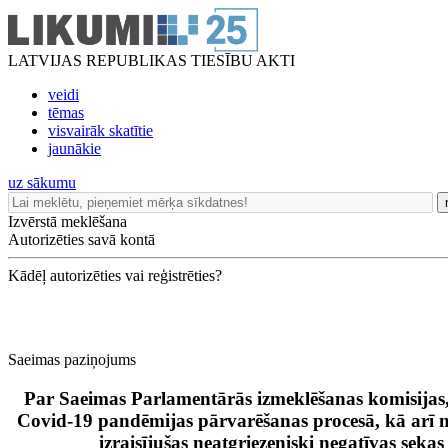
LATVIJAS REPUBLIKAS TIESĪBU AKTI
veidi
tēmas
visvairāk skatītie
jaunākie
uz sākumu
Izvērstā meklēšana
Autorizēties savā kontā
Kādēļ autorizēties vai reģistrēties?
Saeimas paziņojums
Par Saeimas Parlamentārās izmeklēšanas komisijas, 
Covid-19 pandēmijas pārvarēšanas procesā, kā arī n
izraisījušas neatgriezeniski negatīvas seka