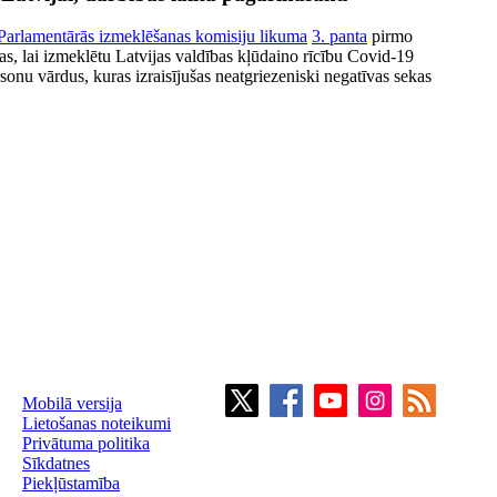
Parlamentārās izmeklēšanas komisiju likuma
3. panta
pirmo
s, lai izmeklētu Latvijas valdības kļūdaino rīcību Covid-19
onu vārdus, kuras izraisījušas neatgriezeniski negatīvas sekas
Mobilā versija
Lietošanas noteikumi
Privātuma politika
Sīkdatnes
Piekļūstamība