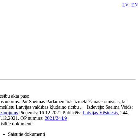
LV
EN
esību akta pase
osaukums:
Par Saeimas Parlamentārās izmeklēšanas komisijas, lai
meklētu Latvijas valdības kļūdaino rīcību ..
Izdevējs:
Saeima
Veids:
aziņojums
Pieņemts:
16.12.2021.
Publicēts:
Latvijas Vēstnesis
, 244,
.12.2021.
OP numurs:
2021/244.9
istītie dokumenti
Saistītie dokumenti