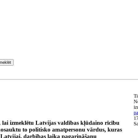
meklēt
Ti
N
iz
p
17
lai izmeklētu Latvijas valdības kļūdaino rīcību
Sa
osauktu to politisko amatpersonu vārdus, kuras
s Latvijai, darbības laika pagarināšanu