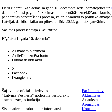
Daru zināmu, ka Saeima šā gada 16. decembra sēdē, pamatojoties uz
daļu, nolēmusi pagarināt Saeimas Parlamentārās izmeklēšanas komisija
pandēmijas pārvarēšanas procesā, kā arī nosauktu to politisko amatpers
Latvijai, darbības laiku un pilnvaras līdz 2022. gada 28. janvārim.
Saeimas priekšsēdētāja
I. Mūrniece
Rīgā 2021. gada 16. decembrī
Ar manām piezīmēm
Ar lielāka izmēra fontu
Drukāt tiesību aktu
X
Facebook
Draugiem.lv
Šajā vietnē oficiālais izdevējs
Par Likumi.lv
"Latvijas Vēstnesis" nodrošina tiesību aktu
Aktualitātes
sistematizācijas funkciju.
Atsauksmēm
Apmācības
Sistematizēti tiesību akti ir informatīvi.
Kontakti