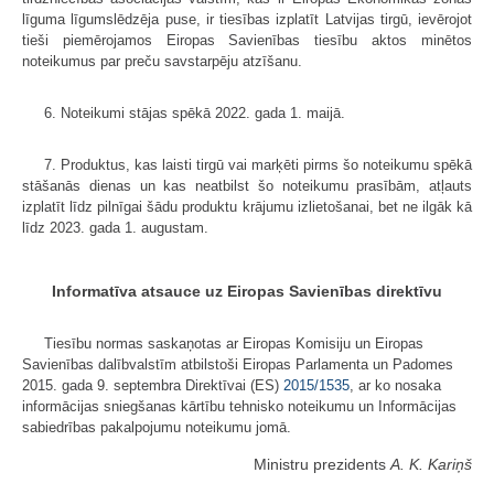
līguma līgumslēdzēja puse, ir tiesības izplatīt Latvijas tirgū, ievērojot
tieši piemērojamos Eiropas Savienības tiesību aktos minētos
noteikumus par preču savstarpēju atzīšanu.
6. Noteikumi stājas spēkā 2022. gada 1. maijā.
7. Produktus, kas laisti tirgū vai marķēti pirms šo noteikumu spēkā
stāšanās dienas un kas neatbilst šo noteikumu prasībām, atļauts
izplatīt līdz pilnīgai šādu produktu krājumu izlietošanai, bet ne ilgāk kā
līdz 2023. gada 1. augustam.
Informatīva atsauce uz Eiropas Savienības direktīvu
Tiesību normas saskaņotas ar Eiropas Komisiju un Eiropas
Savienības dalībvalstīm atbilstoši Eiropas Parlamenta un Padomes
2015. gada 9. septembra Direktīvai (ES)
2015/1535
, ar ko nosaka
informācijas sniegšanas kārtību tehnisko noteikumu un Informācijas
sabiedrības pakalpojumu noteikumu jomā.
Ministru prezidents
A. K. Kariņš