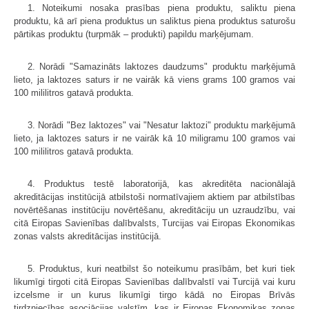
1. Noteikumi nosaka prasības piena produktu, saliktu piena
produktu, kā arī piena produktus un saliktus piena produktus saturošu
pārtikas produktu (turpmāk – produkti) papildu marķējumam.
2. Norādi "Samazināts laktozes daudzums" produktu marķējumā
lieto, ja laktozes saturs ir ne vairāk kā viens grams 100 gramos vai
100 mililitros gatavā produkta.
3. Norādi "Bez laktozes" vai "Nesatur laktozi" produktu marķējumā
lieto, ja laktozes saturs ir ne vairāk kā 10 miligramu 100 gramos vai
100 mililitros gatavā produkta.
4. Produktus testē laboratorijā, kas akreditēta nacionālajā
akreditācijas institūcijā atbilstoši normatīvajiem aktiem par atbilstības
novērtēšanas institūciju novērtēšanu, akreditāciju un uzraudzību, vai
citā Eiropas Savienības dalībvalsts, Turcijas vai Eiropas Ekonomikas
zonas valsts akreditācijas institūcijā.
5. Produktus, kuri neatbilst šo noteikumu prasībām, bet kuri tiek
likumīgi tirgoti citā Eiropas Savienības dalībvalstī vai Turcijā vai kuru
izcelsme ir un kurus likumīgi tirgo kādā no Eiropas Brīvās
tirdzniecības asociācijas valstīm, kas ir Eiropas Ekonomikas zonas