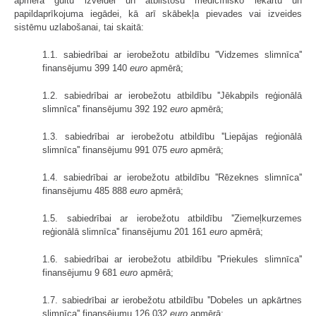
apmērā gultu izveidei un atbilstošu medicīnisko iekārtu un
papildaprīkojuma iegādei, kā arī skābekļa pievades vai izveides
sistēmu uzlabošanai, tai skaitā:
1.1. sabiedrībai ar ierobežotu atbildību ''Vidzemes slimnīca''
finansējumu 399 140
euro
apmērā;
1.2. sabiedrībai ar ierobežotu atbildību ''Jēkabpils reģionālā
slimnīca'' finansējumu 392 192
euro
apmērā;
1.3. sabiedrībai ar ierobežotu atbildību ''Liepājas reģionālā
slimnīca'' finansējumu 991 075
euro
apmērā;
1.4. sabiedrībai ar ierobežotu atbildību ''Rēzeknes slimnīca''
finansējumu 485 888
euro
apmērā;
1.5. sabiedrībai ar ierobežotu atbildību ''Ziemeļkurzemes
reģionālā slimnīca'' finansējumu 201 161
euro
apmērā;
1.6. sabiedrībai ar ierobežotu atbildību ''Priekules slimnīca''
finansējumu 9 681
euro
apmērā;
1.7. sabiedrībai ar ierobežotu atbildību ''Dobeles un apkārtnes
slimnīca'' finansējumu 126 032
euro
apmērā;