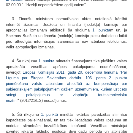
02.00.00 "Līdzekļi neparedzētiem gadījumiem".
3. Finanšu ministram normatīvajos aktos noteiktajā kārtībā
informēt Saeimas Budžeta un finanšu (nodokļu) komisiju par
apropriācijas izmaiņām atbilstoši šā rīkojuma
1. punkta
m un, ja
Saeimas Budžeta un finanšu (nodokļu) komisija piecu darbdienu laikā
pēc attiecīgās informācijas saņemšanas nav izteikusi iebildumus,
veikt apropriācijas izmaiņas.
4. Šā rīkojuma
1. punktā
minētais finansējums tiks piešķirts valsts
apmaksāto veselības aprūpes pakalpojumu nodrošināšanai,
ievērojot
Eiropas Komisijas 2011. gada 20. decembra lēmuma "Par
Līguma par Eiropas Savienības darbību 106. panta 2. punkta
piemērošanu valsts atbalstam attiecībā uz kompensāciju par
sabiedriskajiem pakalpojumiem dažiem uzņēmumiem, kuriem uzticēts
sniegt pakalpojumus ar vispārēju tautsaimniecisku
nozīmi
" (2012/21/ES) nosacījumus.
5. Šā rīkojuma
1. punktā
minētās iekārtas paredzētas slimnīcu
kapacitātes palielināšanai, un tās tiek iegādātas valsts īpašumā un
nodotas slimnīcām bezatlīdzības lietošanā. Veselības ministrijai
izvērtēt iekārtu faktisko noslodzi divu gadu periodā un atbilstību