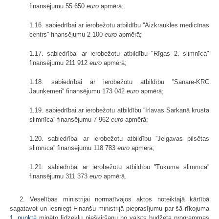
finansējumu 55 650
euro
apmērā;
1.16. sabiedrībai ar ierobežotu atbildību ''Aizkraukles medicīnas
centrs'' finansējumu 2 100
euro
apmērā;
1.17. sabiedrībai ar ierobežotu atbildību "Rīgas 2. slimnīca"
finansējumu 211 912
euro
apmērā;
1.18. sabiedrībai ar ierobežotu atbildību ''Sanare-KRC
Jaunķemeri'' finansējumu 173 042
euro
apmērā;
1.19. sabiedrībai ar ierobežotu atbildību ''Irlavas Sarkanā krusta
slimnīca'' finansējumu 7 962
euro
apmērā;
1.20. sabiedrībai ar ierobežotu atbildību ''Jelgavas pilsētas
slimnīca'' finansējumu 118 783
euro
apmērā;
1.21. sabiedrībai ar ierobežotu atbildību ''Tukuma slimnīca''
finansējumu 311 373
euro
apmērā.
2. Veselības ministrijai normatīvajos aktos noteiktajā kārtībā
sagatavot un iesniegt Finanšu ministrijā pieprasījumu par šā rīkojuma
1. punktā
minēto līdzekļu piešķiršanu no valsts budžeta programmas