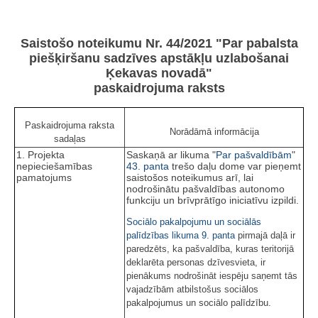
Saistošo noteikumu Nr. 44/2021 "Par pabalsta
piešķiršanu sadzīves apstākļu uzlabošanai
Ķekavas novadā"
paskaidrojuma raksts
Paskaidrojuma raksta
Norādāmā informācija
sadaļas
1. Projekta
Saskaņā ar likuma "
Par pašvaldībām
"
nepieciešamības
43. panta
trešo daļu dome var pieņemt
pamatojums
saistošos noteikumus arī, lai
nodrošinātu pašvaldības autonomo
funkciju un brīvprātīgo iniciatīvu izpildi.
Sociālo pakalpojumu un sociālās
palīdzības likuma
9. panta
pirmajā daļā ir
paredzēts, ka pašvaldība, kuras teritorijā
deklarēta personas dzīvesvieta, ir
pienākums nodrošināt iespēju saņemt tās
vajadzībām atbilstošus sociālos
pakalpojumus un sociālo palīdzību.