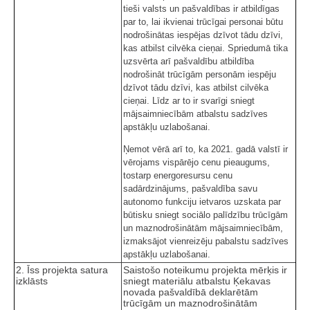
tieši valsts un pašvaldības ir atbildīgas
par to, lai ikvienai trūcīgai personai būtu
nodrošinātas iespējas dzīvot tādu dzīvi,
kas atbilst cilvēka cieņai. Spriedumā tika
uzsvērta arī pašvaldību atbildība
nodrošināt trūcīgām personām iespēju
dzīvot tādu dzīvi, kas atbilst cilvēka
cieņai. Līdz ar to ir svarīgi sniegt
mājsaimniecībām atbalstu sadzīves
apstākļu uzlabošanai.
Ņemot vērā arī to, ka 2021. gadā valstī ir
vērojams vispārējo cenu pieaugums,
tostarp energoresursu cenu
sadārdzinājums, pašvaldība savu
autonomo funkciju ietvaros uzskata par
būtisku sniegt sociālo palīdzību trūcīgām
un maznodrošinātām mājsaimniecībām,
izmaksājot vienreizēju pabalstu sadzīves
apstākļu uzlabošanai.
2. Īss projekta satura
Saistošo noteikumu projekta mērķis ir
izklāsts
sniegt materiālu atbalstu Ķekavas
novada pašvaldībā deklarētām
trūcīgām un maznodrošinātām