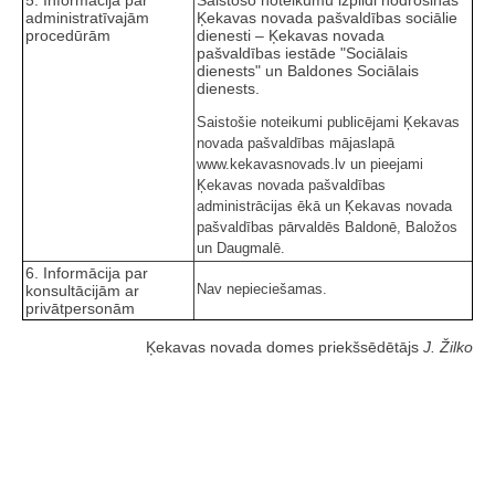
5. Informācija par
Saistošo noteikumu izpildi nodrošinās
administratīvajām
Ķekavas novada pašvaldības sociālie
procedūrām
dienesti – Ķekavas novada
pašvaldības iestāde "Sociālais
dienests" un Baldones Sociālais
dienests.
Saistošie noteikumi publicējami Ķekavas
novada pašvaldības mājaslapā
www.kekavasnovads.lv un pieejami
Ķekavas novada pašvaldības
administrācijas ēkā un Ķekavas novada
pašvaldības pārvaldēs Baldonē, Baložos
un Daugmalē.
6. Informācija par
Nav nepieciešamas.
konsultācijām ar
privātpersonām
Ķekavas novada domes priekšsēdētājs
J. Žilko