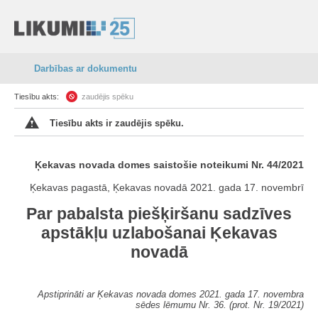
Darbības ar dokumentu
Tiesību akts:
zaudējis spēku
Tiesību akts ir zaudējis spēku.
Ķekavas novada domes saistošie noteikumi Nr. 44/2021
Ķekavas pagastā, Ķekavas novadā 2021. gada 17. novembrī
Par pabalsta piešķiršanu sadzīves
apstākļu uzlabošanai Ķekavas
novadā
Apstiprināti ar Ķekavas novada domes 2021. gada 17. novembra
sēdes lēmumu Nr. 36. (prot. Nr. 19/2021)