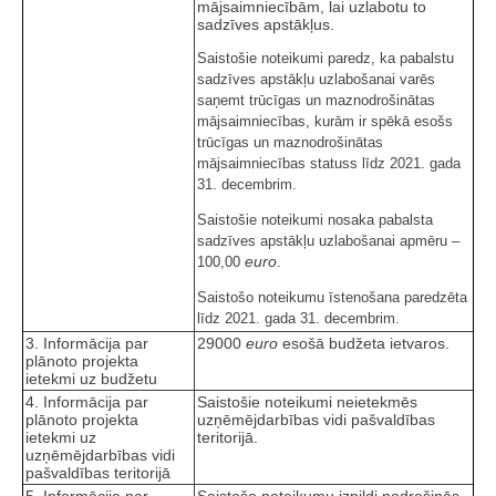
mājsaimniecībām, lai uzlabotu to
sadzīves apstākļus.
Saistošie noteikumi paredz, ka pabalstu
sadzīves apstākļu uzlabošanai varēs
saņemt trūcīgas un maznodrošinātas
mājsaimniecības, kurām ir spēkā esošs
trūcīgas un maznodrošinātas
mājsaimniecības statuss līdz 2021. gada
31. decembrim.
Saistošie noteikumi nosaka pabalsta
sadzīves apstākļu uzlabošanai apmēru –
euro
100,00
.
Saistošo noteikumu īstenošana paredzēta
līdz 2021. gada 31. decembrim.
3. Informācija par
29000
euro
esošā budžeta ietvaros.
plānoto projekta
ietekmi uz budžetu
4. Informācija par
Saistošie noteikumi neietekmēs
plānoto projekta
uzņēmējdarbības vidi pašvaldības
ietekmi uz
teritorijā.
uzņēmējdarbības vidi
pašvaldības teritorijā