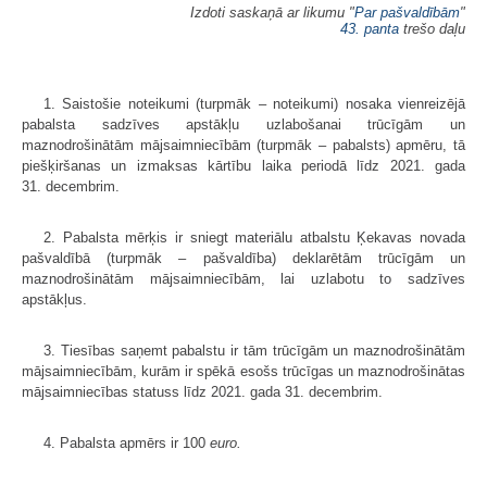
Izdoti saskaņā ar likumu "
Par pašvaldībām
"
43. panta
trešo daļu
1. Saistošie noteikumi (turpmāk – noteikumi) nosaka vienreizējā
pabalsta sadzīves apstākļu uzlabošanai trūcīgām un
maznodrošinātām mājsaimniecībām (turpmāk – pabalsts) apmēru, tā
piešķiršanas un izmaksas kārtību laika periodā līdz 2021. gada
31. decembrim.
2. Pabalsta mērķis ir sniegt materiālu atbalstu Ķekavas novada
pašvaldībā (turpmāk – pašvaldība) deklarētām trūcīgām un
maznodrošinātām mājsaimniecībām, lai uzlabotu to sadzīves
apstākļus.
3. Tiesības saņemt pabalstu ir tām trūcīgām un maznodrošinātām
mājsaimniecībām, kurām ir spēkā esošs trūcīgas un maznodrošinātas
mājsaimniecības statuss līdz 2021. gada 31. decembrim.
4. Pabalsta apmērs ir 100
euro.