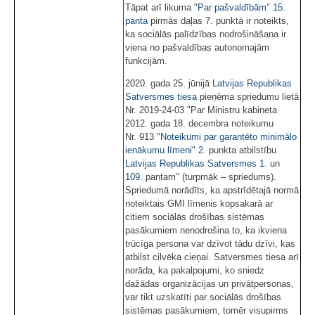
Tāpat arī likuma "
Par pašvaldībām
"
15.
panta
pirmās daļas 7. punktā ir noteikts,
ka sociālās palīdzības nodrošināšana ir
viena no pašvaldības autonomajām
funkcijām.
2020. gada 25. jūnijā
Latvijas Republikas
Satversmes tiesa
pieņēma spriedumu lietā
Nr. 2019-24-03 "Par Ministru kabineta
2012. gada 18. decembra noteikumu
Nr. 913 "
Noteikumi par garantēto minimālo
ienākumu līmeni
"
2.
punkta atbilstību
Latvijas Republikas Satversmes
1.
un
109.
pantam" (turpmāk – spriedums).
Spriedumā norādīts, ka apstrīdētajā normā
noteiktais GMI līmenis kopsakarā ar
citiem sociālās drošības sistēmas
pasākumiem nenodrošina to, ka ikviena
trūcīga persona var dzīvot tādu dzīvi, kas
atbilst cilvēka cieņai. Satversmes tiesa arī
norāda, ka pakalpojumi, ko sniedz
dažādas organizācijas un privātpersonas,
var tikt uzskatīti par sociālās drošības
sistēmas pasākumiem, tomēr visupirms