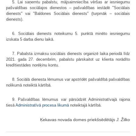
5. Lai saņemtu pabalstu, mājsaimniecība vēršas ar iesniegumu
pašvaldības sociālajos dienestos – pašvaldības iestādē "Sociālais
dienests" vai "Baldones Sociālais dienests" (turpmāk – sociālais
dienests).
6. Sociālais dienests noteikumu 5. punktā minēto iesniegumu
izskata 5 darba dienu laikā.
7. Pabalsta izmaksu sociālais dienests organizē laika periodā līdz
2021. gada 27. decembrim, pabalstu pārskaitot uz klienta norādīto
kredītiestādes norēķinu kontu.
8. Sociālā dienesta lēmumus var apstrīdēt pašvaldībā pašvaldības
nolikumā noteiktā kārtībā.
9. Pašvaldības lēmumus var pārsūdzēt Administratīvajā rajona
tiesā
Administratīvā procesa likumā
noteiktajā kārtībā.
Ķekavas novada domes priekšsēdētājs
J. Žilko