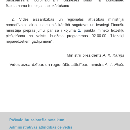
pārskaitīšanai nodibinājumam "Kokneses fonds", lai nodrošinātu
Saieta nama teritorijas labiekārtošanu.
2. Vides aizsardzības un reģionālās attīstības ministrijai
normatīvajos aktos noteiktajā kārtībā sagatavot un iesniegt Finanšu
ministrijā pieprasījumu par šā rīkojuma
1.
punktā minēto līdzekļu
piešķiršanu no valsts budžeta programmas 02.00.00 "Līdzekļi
neparedzētiem gadījumiem".
Ministru prezidents
A. K. Kariņš
Vides aizsardzības un reģionālās attīstības ministrs
A. T. Plešs
Pašvaldību saistošie noteikumi
Administratīvās atbildības ceļvedis