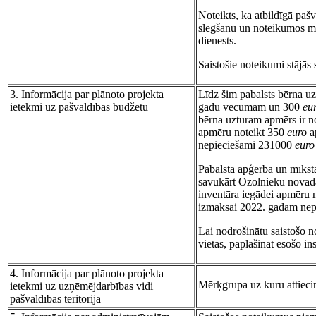
Noteikts, ka atbildīgā paš
slēgšanu un noteikumos mi
dienests.
Saistošie noteikumi stājās 
3. Informācija par plānoto projekta
Līdz šim pabalsts bērna u
ietekmi uz pašvaldības budžetu
gadu vecumam un 300
eu
bērna uzturam apmērs ir n
apmēru noteikt 350
euro
a
nepieciešami 231000
euro
Pabalsta apģērba un mīkst
savukārt Ozolnieku nova
inventāra iegādei apmēru 
izmaksai 2022. gadam ne
Lai nodrošinātu saistošo n
vietas, paplašināt esošo in
4. Informācija par plānoto projekta
Mērķgrupa uz kuru attiecin
ietekmi uz uzņēmējdarbības vidi
pašvaldības teritorijā