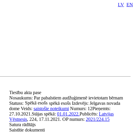
LV
EN
Tiesību akta pase
Nosaukums:
Par pabalstiem audžuģimenē ievietotam bērnam
Spēkā esošs
Statuss:
spēkā esošs
Izdevējs:
Jelgavas novada
dome
Veids:
saistošie noteikumi
Numurs:
12
Pieņemts:
27.10.2021.
Stājas spēkā:
01.01.2022.
Publicēts:
Latvijas
Vēstnesis
, 224, 17.11.2021.
OP numurs:
2021/224.15
Satura rādītājs
Saistītie dokumenti