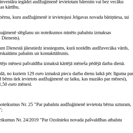
 inventāra iegādei audžuģimenē ievietotam bārenim vai bez vecāku
s kārtību.
 bērnu, kuru audžuģimenē ir ievietojusi Jelgavas novada bāriņtiesa, tai
udžuģimenē slēgšanu un noteikumos minēto pabalstu izmaksas
 Dienests).
m Dienestā jāiesniedz iesniegums, kurā norādīts audžuvecāka vārds,
skaitāms pabalsts un kontakttālrunis.
ārtējo mēnesi pašvaldība izmaksā kārtējā mēneša pēdējā darba dienā.
dā, no kuriem 129
euro
izmaksā piecu darba dienu laikā pēc līguma pa
 bērns tiek ievietots audžuģimenē uz laiku, kas mazāks par mēnesi),
21,50
euro
mēnesī.
noteikumus Nr. 25 "Par pabalstu audžuģimenē ievietota bērna uzturam,
";
eikumus Nr. 24/2019 "Par Ozolnieku novada pašvaldības atbalstu