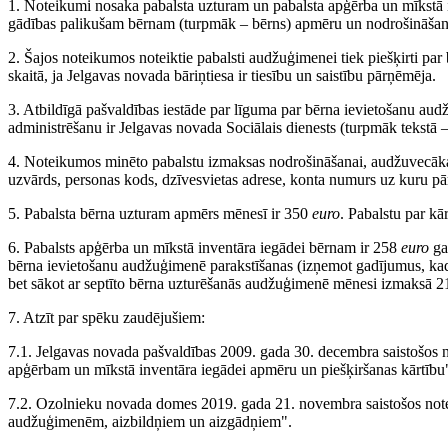
1. Noteikumi nosaka pabalsta uzturam un pabalsta apģērba un mīkstā
gādības palikušam bērnam (turpmāk – bērns) apmēru un nodrošināšana
2. Šajos noteikumos noteiktie pabalsti audžuģimenei tiek piešķirti par
skaitā, ja Jelgavas novada bāriņtiesa ir tiesību un saistību pārņēmēja.
3. Atbildīgā pašvaldības iestāde par līguma par bērna ievietošanu a
administrēšanu ir Jelgavas novada Sociālais dienests (turpmāk tekstā –
4. Noteikumos minēto pabalstu izmaksas nodrošināšanai, audžuvecāka
uzvārds, personas kods, dzīvesvietas adrese, konta numurs uz kuru pār
5. Pabalsta bērna uzturam apmērs mēnesī ir 350
euro
. Pabalstu par k
6. Pabalsts apģērba un mīkstā inventāra iegādei bērnam ir 258
euro
ga
bērna ievietošanu audžuģimenē parakstīšanas (izņemot gadījumus, kad
bet sākot ar septīto bērna uzturēšanās audžuģimenē mēnesi izmaksā 
7. Atzīt par spēku zaudējušiem:
7.1. Jelgavas novada pašvaldības 2009. gada 30. decembra saistošos 
apģērbam un mīkstā inventāra iegādei apmēru un piešķiršanas kārtību
7.2. Ozolnieku novada domes 2019. gada 21. novembra saistošos not
audžuģimenēm, aizbildņiem un aizgādņiem".