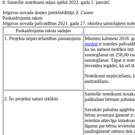
8. Saistošie noteikumi stājas spēkā 2022. gada 1. janvārī.
Jelgavas novada domes priekšsēdētājs
Z. Caune
Paskaidrojuma raksts
Jelgavas novada pašvaldības 2021. gada 27. oktobra saistošajiem no
Paskaidrojuma raksta sadaļas
1. Projekta nepieciešamības pamatojums
Ministru kabineta 2018. g
punktā
ir noteikts pašvald
ka tas mēnesī nedrīkst bū
sasniegšanai un 258,00
eu
sasniegšanai. Tāpat ir not
inventāra iegādei, kā arī t
Noteikumi nepieciešami, l
audzināšanu.
Saistošie noteikumi nosak
2. Īss projekta satura izklāsts
palikušam bērnam pabalst
Savukārt pabalsta apģērba
bērnu ievietojot ģimenē ir 
noteikta attiecīga izmaksas
līguma par bērna ievietoša
audžuģimenē mēnesi tiek 