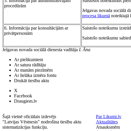
5. Informācija par administratīvajām
Saistošos noteikumus piem
procedūrām
Jelgavas novada sociālā d
procesa likumā
noteiktajā 
6. Informācija par konsultācijām ar
Saistošo noteikumu izstrād
privātpersonām
Saistošo noteikumu sabied
Jelgavas novada sociālā dienesta vadītāja
I. Āna
Ar pielikumiem
Ar satura rādītāju
Ar manām piezīmēm
Ar lielāka izmēra fontu
Drukāt tiesību aktu
X
Facebook
Draugiem.lv
Šajā vietnē oficiālais izdevējs
Par Likumi.lv
"Latvijas Vēstnesis" nodrošina tiesību aktu
Aktualitātes
sistematizācijas funkciju.
Atsauksmēm