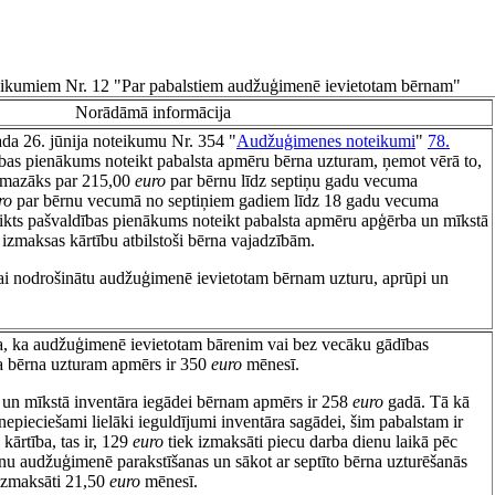
teikumiem Nr. 12 "Par pabalstiem audžuģimenē ievietotam bērnam"
Norādāmā informācija
ada 26. jūnija noteikumu Nr. 354 "
Audžuģimenes noteikumi
"
78.
ības pienākums noteikt pabalsta apmēru bērna uzturam, ņemot vērā to,
t mazāks par 215,00
euro
par bērnu līdz septiņu gadu vecuma
ro
par bērnu vecumā no septiņiem gadiem līdz 18 gadu vecuma
eikts pašvaldības pienākums noteikt pabalsta apmēru apģērba un mīkstā
ā izmaksas kārtību atbilstoši bērna vajadzībām.
ai nodrošinātu audžuģimenē ievietotam bērnam uzturu, aprūpi un
a, ka audžuģimenē ievietotam bārenim vai bez vecāku gādības
a bērna uzturam apmērs ir 350
euro
mēnesī.
 un mīkstā inventāra iegādei bērnam apmērs ir 258
euro
gadā. Tā kā
nepieciešami lielāki ieguldījumi inventāra sagādei, šim pabalstam ir
 kārtība, tas ir, 129
euro
tiek izmaksāti piecu darba dienu laikā pēc
nu audžuģimenē parakstīšanas un sākot ar septīto bērna uzturēšanās
izmaksāti 21,50
euro
mēnesī.