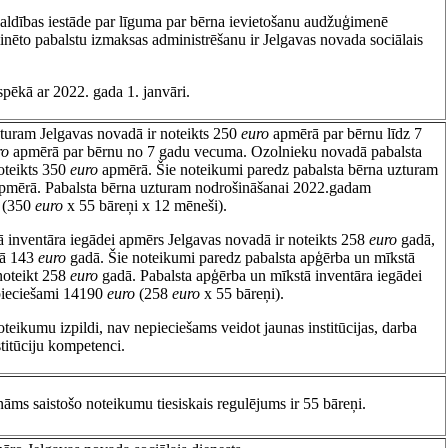
valdības iestāde par līguma par bērna ievietošanu audžuģimenē
nēto pabalstu izmaksas administrēšanu ir Jelgavas novada sociālais
spēkā ar 2022. gada 1. janvāri.
zturam Jelgavas novadā ir noteikts 250
euro
apmērā par bērnu līdz 7
ro
apmērā par bērnu no 7 gadu vecuma. Ozolnieku novadā pabalsta
oteikts 350
euro
apmērā. Šie noteikumi paredz pabalsta bērna uzturam
pmērā. Pabalsta bērna uzturam nodrošināšanai 2022.gadam
(350
euro
x 55 bāreņi x 12 mēneši).
ā inventāra iegādei apmērs Jelgavas novadā ir noteikts 258
euro
gadā,
dā 143
euro
gadā. Šie noteikumi paredz pabalsta apģērba un mīkstā
noteikt 258
euro
gadā. Pabalsta apģērba un mīkstā inventāra iegādei
pieciešami 14190
euro
(258
euro
x 55 bāreņi).
oteikumu izpildi, nav nepieciešams veidot jaunas institūcijas, darba
stitūciju kompetenci.
āms saistošo noteikumu tiesiskais regulējums ir 55 bāreņi.