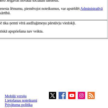
ēro Jelgavas novada sociālais dienests.
ienesta lēmumu, piemērojot noteikumus, var apstrīdēt
Administratīvā
kārtībā.
ē tika ņemti vērā audžuģimeņu pārstāvju viedokļi.
riskā apspriešana nav veikta.
Mobilā versija
Lietošanas noteikumi
Privātuma politika