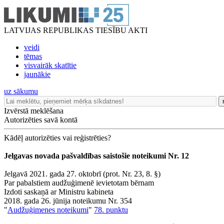
LATVIJAS REPUBLIKAS TIESĪBU AKTI
veidi
tēmas
visvairāk skatītie
jaunākie
uz sākumu
Izvērstā meklēšana
Autorizēties savā kontā
Kādēļ autorizēties vai reģistrēties?
Jelgavas novada pašvaldības saistošie noteikumi Nr. 12
Jelgavā 2021. gada 27. oktobrī (prot. Nr. 23, 8. §)
Par pabalstiem audžuģimenē ievietotam bērnam
Izdoti saskaņā ar Ministru kabineta
2018. gada 26. jūnija noteikumu Nr. 354
"
Audžuģimenes noteikumi
"
78. punktu