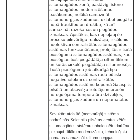
siltumapgādes zonā, pastāvīgi īsteno
siltumapgādes modernizēšanas
pasākumus, nolūkā samazināt
siltumenerģijas zudumus, uzlabot piegāžu
nepārtrauktību un drošību, kā arī
samazināt ražošanas un piegādes
izmaksas. Apstāklis, kas nepieļauj šo
procesu pilnvērtīgu realizāciju, ir cēlonis
neefektīvai centralizētās siltumapgādes
sistēmas funkcionēšanai, proti, tās ir tiešā
pieslēguma siltumapgādes sistēmas, kas
pieslēgtas tieši piegādātāja siltumtīkliem
un kurās cirkulē piegādātāja siltumnesējs.
Tiešā pieslēguma jeb atkarīgā tipa
siltumapgādes sistēmas rada būtiski
negatīvu ietekmi uz centralizētās
siltumapgādes sistēmu kopumā Salaspils
pilsētā un atsevišķu lietotāju interesēm –
neregulējama temperatūra dzīvokļos,
siltumenerģijas zudumi un nepamatotas
izmaksas.
Savukārt atdalītā (neatkarīgā) sistēma
nodrošinās Salaspils pilsētas centralizētās
siltumapgādes sistēmu sabalansētu darbību
pieļaujot tālāku modernizāciju, tehnoloģiski
pamatos samazināt siltumenerģijas