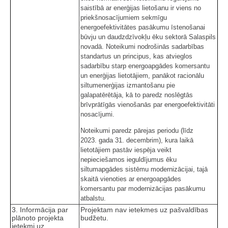
saistībā ar enerģijas lietošanu ir viens no
priekšnosacījumiem sekmīgu
energoefektivitātes pasākumu īstenošanai
būvju un daudzdzīvokļu ēku sektorā Salaspils
novadā. Noteikumi nodrošinās sadarbības
standartus un principus, kas atvieglos
sadarbību starp energoapgādes komersantu
un enerģijas lietotājiem, panākot racionālu
siltumenerģijas izmantošanu pie
galapatērētāja, kā to paredz noslēgtās
brīvprātīgās vienošanās par energoefektivitāti
nosacījumi.
Noteikumi paredz pārejas periodu (līdz
2023. gada 31. decembrim), kura laikā
lietotājiem pastāv iespēja veikt
nepieciešamos ieguldījumus ēku
siltumapgādes sistēmu modernizācijai, tajā
skaitā vienoties ar energoapgādes
komersantu par modernizācijas pasākumu
atbalstu.
3. Informācija par
Projektam nav ietekmes uz pašvaldības
plānoto projekta
budžetu.
ietekmi uz