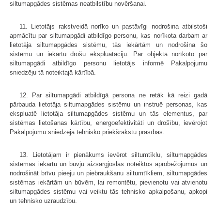
siltumapgādes sistēmas neatbilstību novēršanai.
11. Lietotājs rakstveidā norīko un pastāvīgi nodrošina atbilstoši
apmācītu par siltumapgādi atbildīgo personu, kas norīkota darbam ar
lietotāja siltumapgādes sistēmu, tās iekārtām un nodrošina šo
sistēmu un iekārtu drošu ekspluatāciju. Par objektā norīkoto par
siltumapgādi atbildīgo personu lietotājs informē Pakalpojumu
sniedzēju tā noteiktajā kārtībā.
12. Par siltumapgādi atbildīgā persona ne retāk kā reizi gadā
pārbauda lietotāja siltumapgādes sistēmu un instruē personas, kas
ekspluatē lietotāja siltumapgādes sistēmu un tās elementus, par
sistēmas lietošanas kārtību, energoefektivitāti un drošību, ievērojot
Pakalpojumu sniedzēja tehnisko priekšrakstu prasības.
13. Lietotājam ir pienākums ievērot siltumtīklu, siltumapgādes
sistēmas iekārtu un būvju aizsargjoslās noteiktos aprobežojumus un
nodrošināt brīvu pieeju un piebraukšanu siltumtīkliem, siltumapgādes
sistēmas iekārtām un būvēm, lai remontētu, pievienotu vai atvienotu
siltumapgādes sistēmu vai veiktu tās tehnisko apkalpošanu, apkopi
un tehnisko uzraudzību.