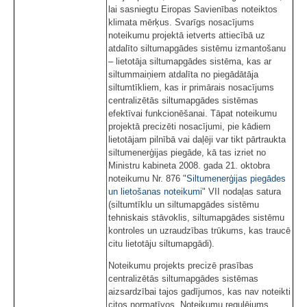
lai sasniegtu Eiropas Savienības noteiktos
klimata mērķus. Svarīgs nosacījums
noteikumu projektā ietverts attiecībā uz
atdalīto siltumapgādes sistēmu izmantošanu
– lietotāja siltumapgādes sistēma, kas ar
siltummaiņiem atdalīta no piegādātāja
siltumtīkliem, kas ir primārais nosacījums
centralizētās siltumapgādes sistēmas
efektīvai funkcionēšanai. Tāpat noteikumu
projektā precizēti nosacījumi, pie kādiem
lietotājam pilnībā vai daļēji var tikt pārtraukta
siltumenerģijas piegāde, kā tas izriet no
Ministru kabineta 2008. gada 21. oktobra
noteikumu Nr. 876 "
Siltumenerģijas piegādes
un lietošanas noteikumi
" VII nodaļas satura
(siltumtīklu un siltumapgādes sistēmu
tehniskais stāvoklis, siltumapgādes sistēmu
kontroles un uzraudzības trūkums, kas traucē
citu lietotāju siltumapgādi).
Noteikumu projekts precizē prasības
centralizētās siltumapgādes sistēmas
aizsardzībai tajos gadījumos, kas nav noteikti
citos normatīvos. Noteikumu regulējums