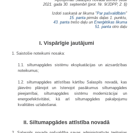
2021. gada 30. septembrī (prot. Nr. 9/JDPP, 2. §)
Izdoti saskaņā ar likuma "
Par pašvaldībām
"
15. panta
pirmās daļas 1. punktu,
43. panta
trešo daļu un
Enerģētikas likuma
51. panta
otro daļu
I. Vispārīgie jautājumi
1. Saistošie noteikumi nosaka:
1.1. siltumapgādes sistēmu ekspluatācijas un aizsardzības
noteikumus;
1.2. siltumapgādes attīstības kārtību Salaspils novadā, kas
jāievēro plānojot un īstenojot pasākumus siltumapgādes
pieejamībai, siltumapgādes sistēmu modernizācijai un
energoefektivitātei, kā arī siltumapgādes pakalpojumu
kvalitātes uzlabošanai.
II. Siltumapgādes attīstība novadā
2. Salaspils novada pašvaldība savas administratīvās teritorijas