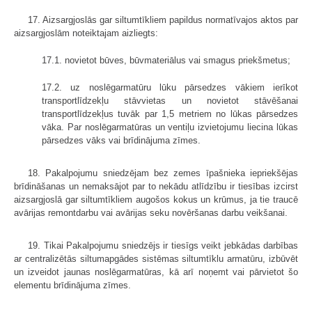
17. Aizsargjoslās gar siltumtīkliem papildus normatīvajos aktos par
aizsargjoslām noteiktajam aizliegts:
17.1. novietot būves, būvmateriālus vai smagus priekšmetus;
17.2. uz noslēgarmatūru lūku pārsedzes vākiem ierīkot
transportlīdzekļu stāvvietas un novietot stāvēšanai
transportlīdzekļus tuvāk par 1,5 metriem no lūkas pārsedzes
vāka. Par noslēgarmatūras un ventiļu izvietojumu liecina lūkas
pārsedzes vāks vai brīdinājuma zīmes.
18. Pakalpojumu sniedzējam bez zemes īpašnieka iepriekšējas
brīdināšanas un nemaksājot par to nekādu atlīdzību ir tiesības izcirst
aizsargjoslā gar siltumtīkliem augošos kokus un krūmus, ja tie traucē
avārijas remontdarbu vai avārijas seku novēršanas darbu veikšanai.
19. Tikai Pakalpojumu sniedzējs ir tiesīgs veikt jebkādas darbības
ar centralizētās siltumapgādes sistēmas siltumtīklu armatūru, izbūvēt
un izveidot jaunas noslēgarmatūras, kā arī noņemt vai pārvietot šo
elementu brīdinājuma zīmes.