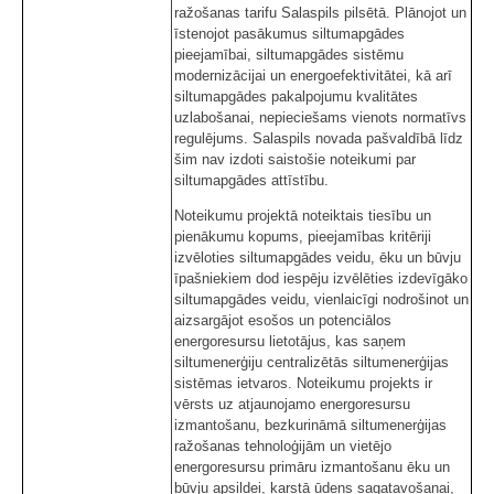
ražošanas tarifu Salaspils pilsētā. Plānojot un
īstenojot pasākumus siltumapgādes
pieejamībai, siltumapgādes sistēmu
modernizācijai un energoefektivitātei, kā arī
siltumapgādes pakalpojumu kvalitātes
uzlabošanai, nepieciešams vienots normatīvs
regulējums. Salaspils novada pašvaldībā līdz
šim nav izdoti saistošie noteikumi par
siltumapgādes attīstību.
Noteikumu projektā noteiktais tiesību un
pienākumu kopums, pieejamības kritēriji
izvēloties siltumapgādes veidu, ēku un būvju
īpašniekiem dod iespēju izvēlēties izdevīgāko
siltumapgādes veidu, vienlaicīgi nodrošinot un
aizsargājot esošos un potenciālos
energoresursu lietotājus, kas saņem
siltumenerģiju centralizētās siltumenerģijas
sistēmas ietvaros. Noteikumu projekts ir
vērsts uz atjaunojamo energoresursu
izmantošanu, bezkurināmā siltumenerģijas
ražošanas tehnoloģijām un vietējo
energoresursu primāru izmantošanu ēku un
būvju apsildei, karstā ūdens sagatavošanai,