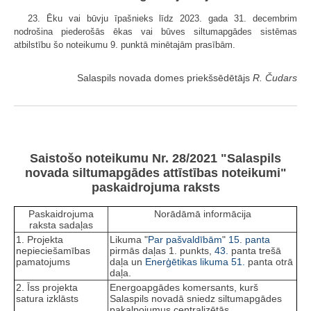
23. Ēku vai būvju īpašnieks līdz 2023. gada 31. decembrim
nodrošina piederošās ēkas vai būves siltumapgādes sistēmas
atbilstību šo noteikumu 9. punktā minētajām prasībām.
Salaspils novada domes priekšsēdētājs
R. Čudars
Saistošo noteikumu Nr. 28/2021 "Salaspils
novada siltumapgādes attīstības noteikumi"
paskaidrojuma raksts
Paskaidrojuma
Norādāmā informācija
raksta sadaļas
1. Projekta
Likuma "
Par pašvaldībām
"
15. panta
nepieciešamības
pirmās daļas 1. punkts,
43.
panta trešā
pamatojums
daļa un
Enerģētikas likuma
51.
panta otrā
daļa.
2. Īss projekta
Energoapgādes komersants, kurš
satura izklāsts
Salaspils novadā sniedz siltumapgādes
pakalpojumus centralizētās