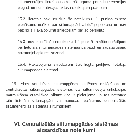
siltumenerģijas lietošanu atbilstoši līgumā par siltumenerģijas
piegādi un normatīvajos aktos noteiktajām prasībām;
15.2. lietotājs nav izpildījis šo noteikumu 11. punktā minēto
pienākumu norīkot par siltumapgādi atbildīgo personu un nav
paziņojis Pakalpojumu sniedzējam par šo personu;
15.3. nav izpildīti šo noteikumu 12. punktā minētie norādījumi
par lietotāja siltumapgādes sistēmas pārbaudi un sagatavošanu
nākamajai apkures sezonai;
15.4. Pakalpojumu sniedzējam tiek liegta piekļuve lietotāja
siltumapgādes sistēmai.
16. Ēkas vai būves siltumapgādes sistēmas atslēgšana no
centralizētās siltumapgādes sistēmas vai siltumnesēja cirkulācijas
pārtraukšana atsevišķos siltumtīklos ir pieļaujama, ja tas netraucē
citu lietotāju siltumapgādi vai nenodara bojājumus centralizētās
siltumenerģijas sistēmas siltumtīkliem.
VI. Centralizētās siltumapgādes sistēmas
aizsardzības noteikumi