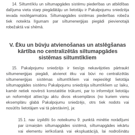
14. Siltumtīklu un siltumapgādes sistēmu piederības un atbildības
dalījuma vieta starp piegādātāju un lietotāju ir Pakalpojumu sniedzēja
ievada noslēgarmatūra. Siltumapgādes sistēmas piederības robeža
tiek noteikta līgumam par siltumenerģijas piegādi pievienotajā
robežaktā vai shēmā.
V. Ēku un būvju atvienošanas un atslēgšanas
kārtība no centralizētās siltumapgādes
sistēmas siltumtīkliem
15. Pakalpojumu sniedzējs ir tiesīgs nekavējoties pārtraukt
siltumenerģijas piegādi, atvienot ēku vai būvi no centralizētās
siltumenerģijas sistēmas siltumtīkliem vai nepieslēgt lietotāja
siltumapgādes sistēmu Pakalpojumu sniedzēja siltumtīkliem uz laiku,
kamēr netiek novērsti konstatētie trūkumi, par to informējot lietotāju
un noformējot attiecīgu aktu divos eksemplāros (no kuriem vienu
eksemplāru glabā Pakalpojumu sniedzējs, otrs tiek nodots vai
nosūtīts lietotājam vai tā pārstāvim), ja:
15.1. nav izpildīti šo noteikumu 9. punktā minētie norādījumi
par izmaiņām siltumapgādes sistēmā, siltumapgādes iekārtu
vai elementu ierīkošanā vai ekspluatācijā, lai nodrošinātu