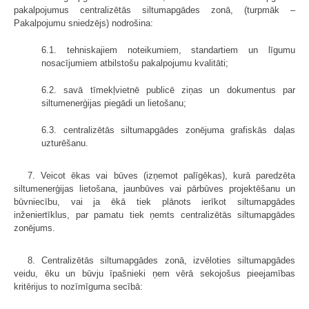
pakalpojumus centralizētās siltumapgādes zonā, (turpmāk –
Pakalpojumu sniedzējs) nodrošina:
6.1. tehniskajiem noteikumiem, standartiem un līgumu
nosacījumiem atbilstošu pakalpojumu kvalitāti;
6.2. savā tīmekļvietnē publicē ziņas un dokumentus par
siltumenerģijas piegādi un lietošanu;
6.3. centralizētās siltumapgādes zonējuma grafiskās daļas
uzturēšanu.
7. Veicot ēkas vai būves (izņemot palīgēkas), kurā paredzēta
siltumenerģijas lietošana, jaunbūves vai pārbūves projektēšanu un
būvniecību, vai ja ēkā tiek plānots ierīkot siltumapgādes
inženiertīklus, par pamatu tiek ņemts centralizētās siltumapgādes
zonējums.
8. Centralizētās siltumapgādes zonā, izvēloties siltumapgādes
veidu, ēku un būvju īpašnieki ņem vērā sekojošus pieejamības
kritērijus to nozīmīguma secībā: