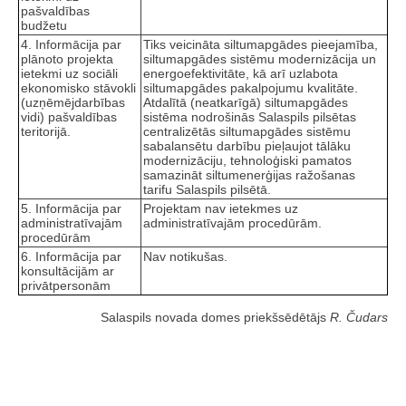
pašvaldības
budžetu
4. Informācija par
Tiks veicināta siltumapgādes pieejamība,
plānoto projekta
siltumapgādes sistēmu modernizācija un
ietekmi uz sociāli
energoefektivitāte, kā arī uzlabota
ekonomisko stāvokli
siltumapgādes pakalpojumu kvalitāte.
(uzņēmējdarbības
Atdalītā (neatkarīgā) siltumapgādes
vidi) pašvaldības
sistēma nodrošinās Salaspils pilsētas
teritorijā.
centralizētās siltumapgādes sistēmu
sabalansētu darbību pieļaujot tālāku
modernizāciju, tehnoloģiski pamatos
samazināt siltumenerģijas ražošanas
tarifu Salaspils pilsētā.
5. Informācija par
Projektam nav ietekmes uz
administratīvajām
administratīvajām procedūrām.
procedūrām
6. Informācija par
Nav notikušas.
konsultācijām ar
privātpersonām
Salaspils novada domes priekšsēdētājs
R. Čudars