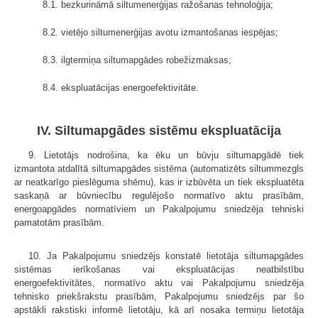
8.1. bezkurināmā siltumenerģijas ražošanas tehnoloģija;
8.2. vietējo siltumenerģijas avotu izmantošanas iespējas;
8.3. ilgtermiņa siltumapgādes robežizmaksas;
8.4. ekspluatācijas energoefektivitāte.
IV. Siltumapgādes sistēmu ekspluatācija
9. Lietotājs nodrošina, ka ēku un būvju siltumapgādē tiek
izmantota atdalītā siltumapgādes sistēma (automatizēts siltummezgls
ar neatkarīgo pieslēguma shēmu), kas ir izbūvēta un tiek ekspluatēta
saskaņā ar būvniecību regulējošo normatīvo aktu prasībām,
energoapgādes normatīviem un Pakalpojumu sniedzēja tehniski
pamatotām prasībām.
10. Ja Pakalpojumu sniedzējs konstatē lietotāja siltumapgādes
sistēmas ierīkošanas vai ekspluatācijas neatbilstību
energoefektivitātes, normatīvo aktu vai Pakalpojumu sniedzēja
tehnisko priekšrakstu prasībām, Pakalpojumu sniedzējs par šo
apstākli rakstiski informē lietotāju, kā arī nosaka termiņu lietotāja