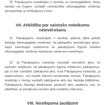
20. Pakalpojumu sniedzējam ir tiesības uz zemesgabaliem, būvju
sienām vai žogiem uzstādīt centralizētās siltumapgādes sistēmas
aizsardzības un brīdinājuma zīmes.
VII. Atbildība par saistošo noteikumu
neievērošanu
21. Pakalpojumu sniedzējam ir tiesības jebkurā laikā piekļūt
lietotāja siltumapgādes sistēmām, lai pārbaudītu normatīvajos aktos,
šajos saistošajos noteikumos un pakalpojumu līgumā noteikto
siltumapgādes sistēmas lietošanas noteikumu ievērošanu.
22. Ja Pakalpojumu sniedzējs konstatē normatīvo aktu, šo
saistošo noteikumu vai pakalpojumu līguma noteikumu pārkāpumus,
par to tiek sastādīts pārkāpuma akts, kurā Pakalpojumu sniedzējs, ja
nepieciešams, var norādīt trūkumu novēršanas termiņu. Pakalpojumu
sniedzējs ir tiesīgs sastādīt pārkāpuma aktu bez lietotāja klātbūtnes.
Pakalpojumu lietotāja atteikšanās parakstīt aktu neatbrīvo viņu no
atbildības un pienākuma novērst aktā norādītos trūkumus.
VIII. Noslēguma jautājumi