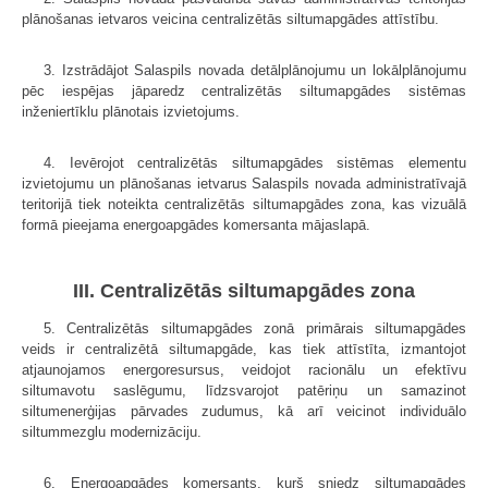
plānošanas ietvaros veicina centralizētās siltumapgādes attīstību.
3. Izstrādājot Salaspils novada detālplānojumu un lokālplānojumu
pēc iespējas jāparedz centralizētās siltumapgādes sistēmas
inženiertīklu plānotais izvietojums.
4. Ievērojot centralizētās siltumapgādes sistēmas elementu
izvietojumu un plānošanas ietvarus Salaspils novada administratīvajā
teritorijā tiek noteikta centralizētās siltumapgādes zona, kas vizuālā
formā pieejama energoapgādes komersanta mājaslapā.
III. Centralizētās siltumapgādes zona
5. Centralizētās siltumapgādes zonā primārais siltumapgādes
veids ir centralizētā siltumapgāde, kas tiek attīstīta, izmantojot
atjaunojamos energoresursus, veidojot racionālu un efektīvu
siltumavotu saslēgumu, līdzsvarojot patēriņu un samazinot
siltumenerģijas pārvades zudumus, kā arī veicinot individuālo
siltummezglu modernizāciju.
6. Energoapgādes komersants, kurš sniedz siltumapgādes