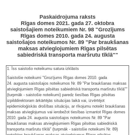
Paskaidrojuma raksts
Rīgas domes 2021. gada 27. oktobra
saistošajiem noteikumiem Nr. 98 "Grozījums
Rīgas domes 2010. gada 24. augusta
saistošajos noteikumos Nr. 89 "Par braukšanas
maksas atvieglojumiem Rīgas pilsētas
sabiedriskā transporta maršrutu tīklā""
1. Īss saistošo noteikumu satura izklāsts
Saistošie noteikumi "Grozījums Rīgas domes 2010. gada
24. augusta saistošajos noteikumos Nr. 89 "Par braukšanas maksas
atvieglojumiem Rīgas pilsētas sabiedriskā transporta maršrutu tīklā""
(turpmāk - saistošie noteikumi) paredz tiesības Rīgas pilsētas
izpilddirektoram ārkārtējās situācijas laikā vai, izvērtējot
epidemioloģiskās drošības situāciju, ar rīkojumu noteikt braukšanas
maksas atvieglojumus vai ierobežot tiesības izmantot Rīgas domes
2010. gada 24. augusta saistošajos noteikumos Nr. 89 "Par
braukšanas maksas atvieglojumiem Rīgas pilsētas sabiedriskā
transporta maršrutu tīklā" (turpmāk - saistošie noteikumi Nr. 89)
noteiktos braukšanas maksas atvieglojumus Rīgas pilsētas