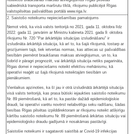
sabiedriskā transporta maršrutu tīklā, rīkojumu publicējot Rīgas
valstspilsētas pašvaldības portālā www.riga.lv.
2. Saistošo noteikumu nepieciešamības pamatojums
Ņemot vērā, ka visā valsts teritorijā no 2021. gada 11. oktobra līdz
2022. gada 11. janvārim ar Ministru kabineta 2021. gada 9. oktobra
rīkojumu Nr. 720 "Par ārkārtējās situācijas izsludināšanu" ir
izsludināta ārkārtējā situācija, kā arī to, ka šajā rīkojumā, tostarp ar
grozījumiem tajā, tiek ietvertas normas, kas attiecas uz pašvaldības
tiesībām piemērot braukšanas maksas atvieglojumus, un to, ka
šobrīd ir pāragri prognozēt, vai ārkārtējā situācija netiks pagarināta,
Rīgas domei ir nepieciešams noteikt efektīvu mehānismu, kā
operatīvi reaģēt uz šajā rīkojumā noteiktajām tiesībām un
pienākumiem.
Vienlaikus apzinoties, ka šī jau ir otrā izsludinātā ārkārtējā situācija
visā valsts teritorijā, kas prasa būtiski iejaukties saistošo noteikumu
Nr. 89 piemērošanā, kā arī to, ka pastāv dažādi epidemioloģiskie
draudi, lai operatīvi varētu novērst nelabvēlīgu seku radīšanu, šādas
tiesības Rīgas pilsētas izpilddirektoram ar rīkojumu noteikt atšķirīgu
kārtību saistošo noteikumu Nr. 89 piemērošanā ārkārtas situāciju vai
epidemioloģisko draudu gadījumā ir nosakāmas pastāvīgi.
Saistošie noteikumi ir sagatavoti saistībā ar Covid-19 infekcijas