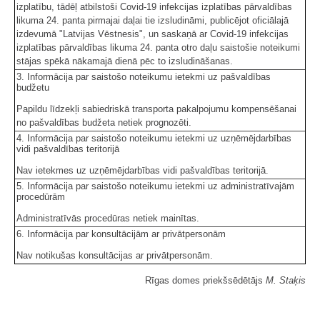
izplatību, tādēļ atbilstoši Covid-19 infekcijas izplatības pārvaldības
likuma 24. panta pirmajai daļai tie izsludināmi, publicējot oficiālajā
izdevumā "Latvijas Vēstnesis", un saskaņā ar Covid-19 infekcijas
izplatības pārvaldības likuma 24. panta otro daļu saistošie noteikumi
stājas spēkā nākamajā dienā pēc to izsludināšanas.
3. Informācija par saistošo noteikumu ietekmi uz pašvaldības
budžetu
Papildu līdzekļi sabiedriskā transporta pakalpojumu kompensēšanai
no pašvaldības budžeta netiek prognozēti.
4. Informācija par saistošo noteikumu ietekmi uz uzņēmējdarbības
vidi pašvaldības teritorijā
Nav ietekmes uz uzņēmējdarbības vidi pašvaldības teritorijā.
5. Informācija par saistošo noteikumu ietekmi uz administratīvajām
procedūrām
Administratīvās procedūras netiek mainītas.
6. Informācija par konsultācijām ar privātpersonām
Nav notikušas konsultācijas ar privātpersonām.
Rīgas domes priekšsēdētājs
M. Staķis