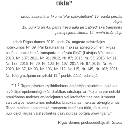
tīklā"
Izdoti saskaņā ar likuma "Par pašvaldībām" 15. panta pirmās
daļas
19. punktu un 43. panta trešo daļu un Sabiedriskā transporta
pakalpojumu likuma 14. panta trešo daļu
Izdarīt Rīgas domes 2010. gada 24. augusta saistošajos
noteikumos Nr. 89 "Par braukšanas maksas atvieglojumiem Rīgas
pilsētas sabiedriskā transporta maršrutu tīklā" (Latvijas Vēstnesis,
2010, Nr. 137; 2011, Nr. 91; 2012, Nr. 87; 2013, Nr. 53; 2015, Nr. 21,
Nr. 172; 2016, Nr. 79, Nr. 103, Nr. 197; 2017, Nr. 87; 2018, Nr. 76;
2020, Nr. 67, Nr. 93, Nr. 106, Nr. 112, Nr. 115, Nr. 145, Nr. 163; 2021,
7
Nr. 103) grozījumu un izteikt 11.
punktu šādā redakcijā:
7
"11.
Rīgas pilsētas izpilddirektors ārkārtējās situācijas laikā vai,
izvērtējot epidemioloģiskās drošības situāciju, ar rīkojumu var noteikt
braukšanas maksas atvieglojumus vai ierobežot tiesības izmantot
saistošajos noteikumos noteiktos braukšanas maksas atvieglojumus
Rīgas pilsētas sabiedriskā transporta maršrutu tīklā, rīkojumu
publicējot Rīgas valstspilsētas pašvaldības portālā www.riga.lv."
Rīgas domes priekšsēdētājs
M. Staķis