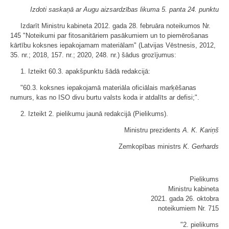
Izdoti saskaņā ar Augu aizsardzības likuma 5. panta 24. punktu
Izdarīt Ministru kabineta 2012. gada 28. februāra noteikumos Nr.
145 "Noteikumi par fitosanitāriem pasākumiem un to piemērošanas
kārtību koksnes iepakojamam materiālam" (Latvijas Vēstnesis, 2012,
35. nr.; 2018, 157. nr.; 2020, 248. nr.) šādus grozījumus:
1. Izteikt 60.3. apakšpunktu šādā redakcijā:
"60.3. koksnes iepakojamā materiāla oficiālais marķēšanas
numurs, kas no ISO divu burtu valsts koda ir atdalīts ar defisi;".
2. Izteikt 2. pielikumu jaunā redakcijā (​Pielikums).
Ministru prezidents
A. K. Kariņš
Zemkopības ministrs
K. Gerhards
Pielikums
Ministru kabineta
2021. gada 26. oktobra
noteikumiem Nr. 715
"2. pielikums