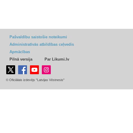
Pašvaldību saistošie noteikumi
Administratīvās atbildības ceļvedis
Apmācības
Pilnā versija
Par Likumi.lv
© Oficiālais izdevējs "Latvijas Vēstnesis"