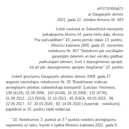
APSTIPRINĀTI
ar Daugavpils domes
2021. gada 21. oktobra lēmumu Nr. 683
Izdoti saskaņā ar Sabiedriskā transporta
pakalpojumu likuma 14. panta trešo daļu, likuma
"Par pašvaldībām" 43. panta pirmās daļas 13. punktu,
Ministru kabineta 2005. gada 15. novembra
noteikumu Nr. 857 "Noteikumi par sociālajām
garantijām bārenim un bez vecāku gādības
palikušajam bērnam, kurš ir ārpusģimenes aprūpē,
kā arī pēc ārpusģimenes aprūpes beigšanās" 22. punktu
Izdarīt grozījumu Daugavpils pilsētas domes 2009. gada 27.
augusta saistošajos noteikumos Nr. 20 "Braukšanas maksas
atvieglojumi pilsētas sabiedriskajā transportā" (Latvijas Vēstnesis,
138 (4124), 01.09.2009.; 163 (4149), 14.10.2009.; 132 (4735),
01.09.2012.; 213 (5019), 31.10.2013.; 45 (5363), 04.03.2015.; 99,
22.05.2017.; 57, 20.03.2020.; 92, 14.05.2020.) (turpmāk - noteikumi),
papildinot ar 10. punktu šādā redakcijā:
1
"10. Noteikumos 3. punktā un 3.
punktā noteikto atvieglojumu
nepiemēro uz laiku, kamēr ir spēkā Ministru kabineta 2021. gada 9.