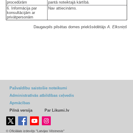
procedūrām
pantā noteiktajā kārtībā.
6. Informācija par
Nav attiecināms.
konsultācijām ar
privātpersonām
Daugavpils pilsētas domes priekšsēdētājs
A. Elksniņš
Pašvaldību saistošie noteikumi
Administratīvās atbildības ceļvedis
Apmācības
Pilnā versija
Par Likumi.lv
© Oficiālais izdevējs "Latvijas Vēstnesis"