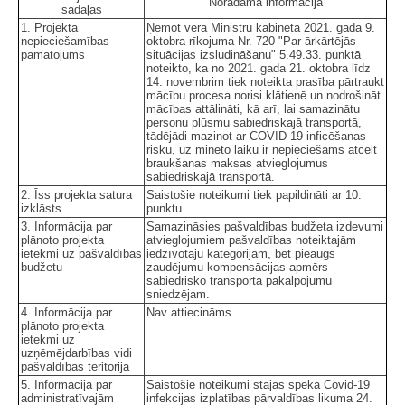
Norādāmā informācija
sadaļas
1. Projekta
Ņemot vērā Ministru kabineta 2021. gada 9.
nepieciešamības
oktobra rīkojuma Nr. 720 "Par ārkārtējās
pamatojums
situācijas izsludināšanu" 5.49.33. punktā
noteikto, ka no 2021. gada 21. oktobra līdz
14. novembrim tiek noteikta prasība pārtraukt
mācību procesa norisi klātienē un nodrošināt
mācības attālināti, kā arī, lai samazinātu
personu plūsmu sabiedriskajā transportā,
tādējādi mazinot ar COVID-19 inficēšanas
risku, uz minēto laiku ir nepieciešams atcelt
braukšanas maksas atvieglojumus
sabiedriskajā transportā.
2. Īss projekta satura
Saistošie noteikumi tiek papildināti ar 10.
izklāsts
punktu.
3. Informācija par
Samazināsies pašvaldības budžeta izdevumi
plānoto projekta
atvieglojumiem pašvaldības noteiktajām
ietekmi uz pašvaldības
iedzīvotāju kategorijām, bet pieaugs
budžetu
zaudējumu kompensācijas apmērs
sabiedrisko transporta pakalpojumu
sniedzējam.
4. Informācija par
Nav attiecināms.
plānoto projekta
ietekmi uz
uzņēmējdarbības vidi
pašvaldības teritorijā
5. Informācija par
Saistošie noteikumi stājas spēkā Covid-19
administratīvajām
infekcijas izplatības pārvaldības likuma 24.