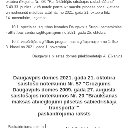
oktobra rīkojuma Nr. 720 "Par ārkārtējās situācijas izsludināšanu"
5.49.33. punkts, kurš noteic pārtraukt mācību procesa norisi klātienē
un nodrošināt mācības attālināti no 2021. gada 21. oktobra līdz
14. novembrim, izņemot:
10.1. speciālās izglītības iestādes Daugavpils Stropu pamatskolas
- attīstības centra izglītojamajiem no 2021. gada 25. oktobra;
10.2. vispārējās izglītības programmas izglītojamajiem no 1. līdz
3. klasei no 2021. gada 1. novembra.".
Daugavpils pilsētas domes priekšsēdētājs
A. Elksniņš
Daugavpils domes 2021. gada 21. oktobra
saistošo noteikumu Nr. 57 "Grozījums
Daugavpils domes 2009. gada 27. augusta
saistošajos noteikumos Nr. 20 "Braukšanas
maksas atvieglojumi pilsētas sabiedriskajā
transportā""
paskaidrojuma raksts
Paskaidrojuma raksta