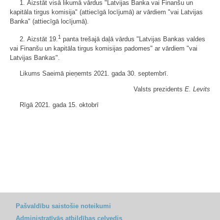
1. Aizstāt visā likumā vārdus "Latvijas Banka vai Finanšu un
kapitāla tirgus komisija" (attiecīgā locījumā) ar vārdiem "vai Latvijas
Banka" (attiecīgā locījumā).
1
2. Aizstāt 19.
panta trešajā daļā vārdus "Latvijas Bankas valdes
vai Finanšu un kapitāla tirgus komisijas padomes" ar vārdiem "vai
Latvijas Bankas".
Likums Saeimā pieņemts 2021. gada 30. septembrī.
Valsts prezidents
E. Levits
Rīgā 2021. gada 15. oktobrī
Pašvaldību saistošie noteikumi
Administratīvās atbildības ceļvedis