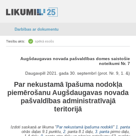
Darbības ar dokumentu
Tiesību akts:
spēkā esošs
Augšdaugavas novada pašvaldības domes saistošie
noteikumi Nr. 7
Daugavpilī 2021. gada 30. septembrī (prot. Nr. 9, 1. &)
Par nekustamā īpašuma nodokļa
piemērošanu Augšdaugavas novada
pašvaldības administratīvajā
teritorijā
Izdoti saskaņā ar likuma "
Par nekustamā īpašuma nodokli
"
1. panta
otrās daļas 9.1 punktu,
2.
panta 8.1 daļu,
3. panta
pirmo daļu,