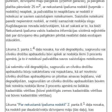
punktam, dzīvojamo māju palīgēkas (izņemot garāžas), ja palīgēkas
2
platība pārsniedz 25 m
, ar nekustamā īpašuma nodokli (turpmāk –
nodoklis) neapliek, ja pašvaldība to neaplikšanu ar nodokli ir
noteikusi ar saviem saistošajiem noteikumiem. Saistošie noteikumi
paredz nepiemērot nodokli, ar mērķi samazināt nodokļa slogu
Augšdaugavas novada iedzīvotājiem, kā arī sakarā ar to, ka bieži
Nekustamā īpašuma valsts kadastra informācijas sistēmā reģistrētie
dati par dzīvojamo ēku palīgēkām pilnībā neatbilst dabā esošajam
stāvoklim.
4
Likuma 3. panta 1.
daļa nosaka, ka vidi degradējošu, sagruvušu vai
cilvēku drošību apdraudošu būvi apliek ar nodokļa likmi 3 procentu
apmērā, ja to ir noteikusi pašvaldība savos saistošajos noteikumos.
Lai sekmētu vidi degradējošu, sagruvušu un cilvēku drošību
apdraudošu būvju sakārtošanu vai nojaukšanu, kā arī novērstu
cilvēku drošības apdraudējumu un pilsētas ainavas bojāšanu, vidi
degradējošām, sagruvušām un cilvēku drošību apdraudošām būvēm
tiek noteikta nodokļa likme 3 procentu apmērā no lielākās
kadastrālās vērtības (būvei piekritīgās zemes kadastrālās vērtības
vai būves kadastrālās vērtības).
1
Likuma "
Par nekustamā īpašuma nodokli
"
2.
panta 8.
daļa nosaka,
ka nodokli par daudzdzīvokļu dzīvojamo māju (tās daļu), kas