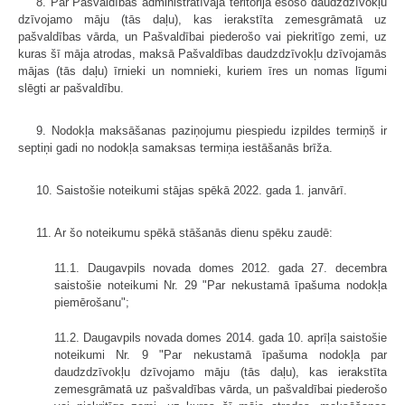
8. Par Pašvaldības administratīvajā teritorijā esošo daudzdzīvokļu
dzīvojamo māju (tās daļu), kas ierakstīta zemesgrāmatā uz
pašvaldības vārda, un Pašvaldībai piederošo vai piekritīgo zemi, uz
kuras šī māja atrodas, maksā Pašvaldības daudzdzīvokļu dzīvojamās
mājas (tās daļu) īrnieki un nomnieki, kuriem īres un nomas līgumi
slēgti ar pašvaldību.
9. Nodokļa maksāšanas paziņojumu piespiedu izpildes termiņš ir
septiņi gadi no nodokļa samaksas termiņa iestāšanās brīža.
10. Saistošie noteikumi stājas spēkā 2022. gada 1. janvārī.
11. Ar šo noteikumu spēkā stāšanās dienu spēku zaudē:
11.1. Daugavpils novada domes 2012. gada 27. decembra
saistošie noteikumi Nr. 29 "Par nekustamā īpašuma nodokļa
piemērošanu";
11.2. Daugavpils novada domes 2014. gada 10. aprīļa saistošie
noteikumi Nr. 9 "Par nekustamā īpašuma nodokļa par
daudzdzīvokļu dzīvojamo māju (tās daļu), kas ierakstīta
zemesgrāmatā uz pašvaldības vārda, un pašvaldībai piederošo