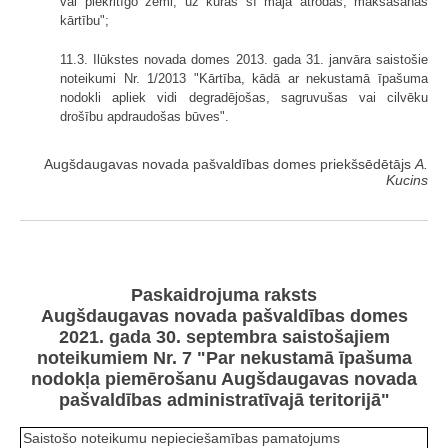
vai piekritīgo zemi, uz kuras šī māja atrodas, maksāšanas
kārtību";
11.3. Ilūkstes novada domes 2013. gada 31. janvāra saistošie
noteikumi Nr. 1/2013 "Kārtība, kādā ar nekustamā īpašuma
nodokli apliek vidi degradējošas, sagruvušas vai cilvēku
drošību apdraudošas būves".
Augšdaugavas novada pašvaldības domes priekšsēdētājs
A.
Kucins
Paskaidrojuma raksts
Augšdaugavas novada pašvaldības domes
2021. gada 30. septembra saistošajiem
noteikumiem Nr. 7 "Par nekustamā īpašuma
nodokļa piemērošanu Augšdaugavas novada
pašvaldības administratīvajā teritorijā"
Saistošo noteikumu nepieciešamības pamatojums