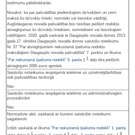
ieņēmumu palielināšanās.
Nosakot, ka par pašvaldībai piederošajiem dzīvokļiem un zemi
maksā šo dzīvokļu īrnieki, nomnieki vai tiesiskie valdītāji,
Augšdaugavas novada pašvaldībai būs tiesības piešķirt nodokļa
atvieglojumus šo dzīvokļu īrniekiem, nomniekiem vai tiesiskajiem
valdītājiem. 2020. gadā saskaņā ar Daugavpils novada domes 2013.
gada 17. oktobra Daugavpils novada domes saistošo noteikumu
Nr. 37 "Par atvieglojumiem nekustamā īpašuma nodokļu
maksātājiem Daugavpils novada pašvaldībā" 7. punktu un likuma
1
"
Par nekustamā īpašuma nodokli
"
5. panta
1.
daļu tika piešķirti
euro
atvieglojumi 2895
apmērā.
Saistošo noteikumu iespējamā ietekme uz uzņēmējdarbības
vidi pašvaldības teritorijā
Nav.
Saistošo noteikumu iespējamā ietekme uz administratīvajām
procedūrām
Nav.
Normatīvie akti, saskaņā ar kuriem saistošie noteikumi
sagatavoti
Izdoti saskaņā ar likuma "
Par nekustamā īpašuma nodokli
"
1. panta
1
1
4