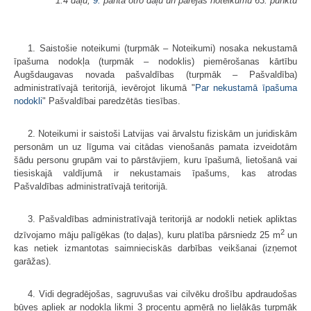
1.4 daļu,
9.
panta otro daļu un pārejas noteikumu 63. punktu
1. Saistošie noteikumi (turpmāk – Noteikumi) nosaka nekustamā
īpašuma nodokļa (turpmāk – nodoklis) piemērošanas kārtību
Augšdaugavas novada pašvaldības (turpmāk – Pašvaldība)
administratīvajā teritorijā, ievērojot likumā "
Par nekustamā īpašuma
nodokli
" Pašvaldībai paredzētās tiesības.
2. Noteikumi ir saistoši Latvijas vai ārvalstu fiziskām un juridiskām
personām un uz līguma vai citādas vienošanās pamata izveidotām
šādu personu grupām vai to pārstāvjiem, kuru īpašumā, lietošanā vai
tiesiskajā valdījumā ir nekustamais īpašums, kas atrodas
Pašvaldības administratīvajā teritorijā.
3. Pašvaldības administratīvajā teritorijā ar nodokli netiek apliktas
2
dzīvojamo māju palīgēkas (to daļas), kuru platība pārsniedz 25 m
un
kas netiek izmantotas saimnieciskās darbības veikšanai (izņemot
garāžas).
4. Vidi degradējošas, sagruvušas vai cilvēku drošību apdraudošas
būves apliek ar nodokļa likmi 3 procentu apmērā no lielākās turpmāk