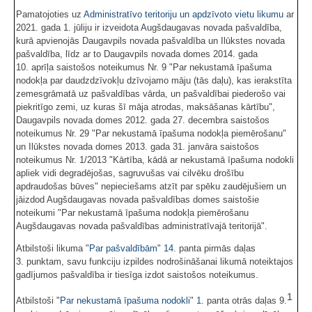
Pamatojoties uz
Administratīvo teritoriju un apdzīvoto vietu likumu
ar
2021. gada 1. jūliju ir izveidota Augšdaugavas novada pašvaldība,
kurā apvienojās Daugavpils novada pašvaldība un Ilūkstes novada
pašvaldība, līdz ar to Daugavpils novada domes 2014. gada
10. aprīļa saistošos noteikumus Nr. 9 "Par nekustamā īpašuma
nodokļa par daudzdzīvokļu dzīvojamo māju (tās daļu), kas ierakstīta
zemesgrāmatā uz pašvaldības vārda, un pašvaldībai piederošo vai
piekritīgo zemi, uz kuras šī māja atrodas, maksāšanas kārtību",
Daugavpils novada domes 2012. gada 27. decembra saistošos
noteikumus Nr. 29 "Par nekustamā īpašuma nodokļa piemērošanu"
un Ilūkstes novada domes 2013. gada 31. janvāra saistošos
noteikumus Nr. 1/2013 "Kārtība, kādā ar nekustamā īpašuma nodokli
apliek vidi degradējošas, sagruvušas vai cilvēku drošību
apdraudošas būves" nepieciešams atzīt par spēku zaudējušiem un
jāizdod Augšdaugavas novada pašvaldības domes saistošie
noteikumi "Par nekustamā īpašuma nodokļa piemērošanu
Augšdaugavas novada pašvaldības administratīvajā teritorijā".
Atbilstoši likuma "
Par pašvaldībām
"
14.
panta pirmās daļas
3. punktam, savu funkciju izpildes nodrošināšanai likumā noteiktajos
gadījumos pašvaldība ir tiesīga izdot saistošos noteikumus.
1
Atbilstoši "
Par nekustamā īpašuma nodokli
"
1.
panta otrās daļas 9.