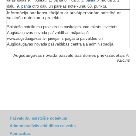
otrās daļas 9.
punktu,
2.
panta 8.
daļu,
3. panta
pirmo daļu, 1.
daļu,
9. panta
otro daļu un pārejas noteikumu 63. punktu.
Informācija par konsultācijām ar privātpersonām saistībā ar
saistošo noteikumu projektu
Saistošo noteikumu projekts un paskaidrojuma raksts ievietots
Augšdaugavas novada pašvaldības mājaslapā
www.augsdaugavas.lv, pieejams pagastu pārvaldēs un
Augšdaugavas novada pašvaldības centrālajā administrācijā.
Augšdaugavas novada pašvaldības domes priekšsēdētājs
A.
Kucins
Pašvaldību saistošie noteikumi
Administratīvās atbildības ceļvedis
Apmācības