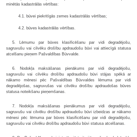
minētās kadastrālās vērtības:
4.1. būvei piekritīgās zemes kadastrālās vērtības;
4.2. būves kadastrālās vērtības.
5. Lēmumu par būves klasificēšanu par vidi degradējošu,
sagruvušu vai cilvēku drošību apdraudošu būvi vai attiecīgā statusa
atcelšanu pieņem Pašvaldības Būvvalde.
6. Nodokļa maksāšanas pienākums par vidi degradējošu,
sagruvušu vai cilvēku drošību apdraudošu būvi stājas spēkā ar
nākamo mēnesi pēc Pašvaldības Būvvaldes lēmuma par vidi
degradējošas, sagruvušas vai cilvēku drošību apdraudošas būves
statusa noteikšanu pieņemšanas.
7. Nodokļa maksāšanas pienākumus par vidi degradējošu,
sagruvušu vai cilvēku drošību apdraudošu būvi izbeidzas ar nākamo
mēnesi pēc lēmuma par būves klasificēšanu par vidi degradējošu,
sagruvušu vai cilvēku drošību apdraudošu būvi statusa atcelšanas.