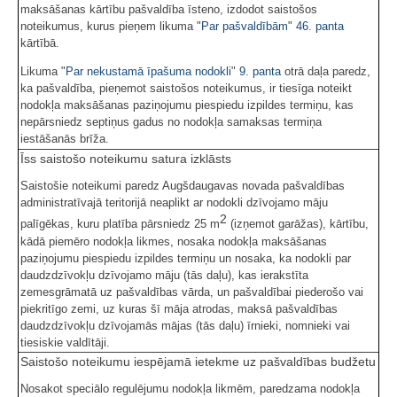
maksāšanas kārtību pašvaldība īsteno, izdodot saistošos
noteikumus, kurus pieņem likuma "
Par pašvaldībām
"
46. panta
kārtībā.
Likuma "
Par nekustamā īpašuma nodokli
"
9. panta
otrā daļa paredz,
ka pašvaldība, pieņemot saistošos noteikumus, ir tiesīga noteikt
nodokļa maksāšanas paziņojumu piespiedu izpildes termiņu, kas
nepārsniedz septiņus gadus no nodokļa samaksas termiņa
iestāšanās brīža.
Īss saistošo noteikumu satura izklāsts
Saistošie noteikumi paredz Augšdaugavas novada pašvaldības
administratīvajā teritorijā neaplikt ar nodokli dzīvojamo māju
2
palīgēkas, kuru platība pārsniedz 25 m
(izņemot garāžas), kārtību,
kādā piemēro nodokļa likmes, nosaka nodokļa maksāšanas
paziņojumu piespiedu izpildes termiņu un nosaka, ka nodokli par
daudzdzīvokļu dzīvojamo māju (tās daļu), kas ierakstīta
zemesgrāmatā uz pašvaldības vārda, un pašvaldībai piederošo vai
piekritīgo zemi, uz kuras šī māja atrodas, maksā pašvaldības
daudzdzīvokļu dzīvojamās mājas (tās daļu) īrnieki, nomnieki vai
tiesiskie valdītāji.
Saistošo noteikumu iespējamā ietekme uz pašvaldības budžetu
Nosakot speciālo regulējumu nodokļa likmēm, paredzama nodokļa