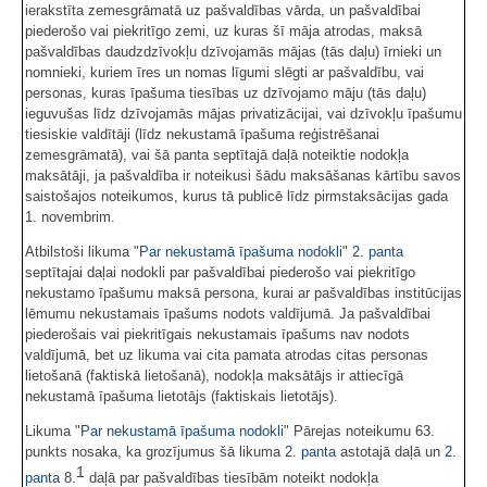
ierakstīta zemesgrāmatā uz pašvaldības vārda, un pašvaldībai
piederošo vai piekritīgo zemi, uz kuras šī māja atrodas, maksā
pašvaldības daudzdzīvokļu dzīvojamās mājas (tās daļu) īrnieki un
nomnieki, kuriem īres un nomas līgumi slēgti ar pašvaldību, vai
personas, kuras īpašuma tiesības uz dzīvojamo māju (tās daļu)
ieguvušas līdz dzīvojamās mājas privatizācijai, vai dzīvokļu īpašumu
tiesiskie valdītāji (līdz nekustamā īpašuma reģistrēšanai
zemesgrāmatā), vai šā panta septītajā daļā noteiktie nodokļa
maksātāji, ja pašvaldība ir noteikusi šādu maksāšanas kārtību savos
saistošajos noteikumos, kurus tā publicē līdz pirmstaksācijas gada
1. novembrim.
Atbilstoši likuma "
Par nekustamā īpašuma nodokli
"
2. panta
septītajai daļai nodokli par pašvaldībai piederošo vai piekritīgo
nekustamo īpašumu maksā persona, kurai ar pašvaldības institūcijas
lēmumu nekustamais īpašums nodots valdījumā. Ja pašvaldībai
piederošais vai piekritīgais nekustamais īpašums nav nodots
valdījumā, bet uz likuma vai cita pamata atrodas citas personas
lietošanā (faktiskā lietošanā), nodokļa maksātājs ir attiecīgā
nekustamā īpašuma lietotājs (faktiskais lietotājs).
Likuma "
Par nekustamā īpašuma nodokli
" Pārejas noteikumu 63.
punkts nosaka, ka grozījumus šā likuma
2. panta
astotajā daļā un
2.
1
panta
8.
daļā par pašvaldības tiesībām noteikt nodokļa