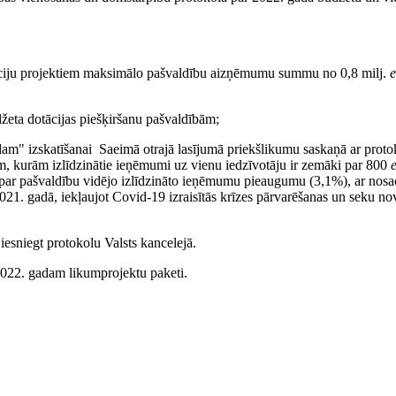
estīciju projektiem maksimālo pašvaldību aizņēmumu summu no 0,8 milj.
e
džeta dotācijas piešķiršanu pašvaldībām;
dam" izskatīšanai Saeimā otrajā lasījumā priekšlikumu saskaņā ar proto
ām, kurām izlīdzinātie ieņēmumi uz vienu iedzīvotāju ir zemāki par 800
 par pašvaldību vidējo izlīdzināto ieņēmumu pieaugumu (3,1%), ar nosa
021. gadā, iekļaujot Covid-19 izraisītās krīzes pārvarēšanas un seku no
iesniegt protokolu Valsts kancelejā.
 2022. gadam likumprojektu paketi.