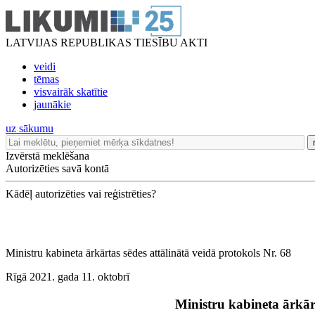
LATVIJAS REPUBLIKAS TIESĪBU AKTI
veidi
tēmas
visvairāk skatītie
jaunākie
uz sākumu
Izvērstā meklēšana
Autorizēties savā kontā
Kādēļ autorizēties vai reģistrēties?
Ministru kabineta ārkārtas sēdes attālinātā veidā protokols Nr. 68
Rīgā 2021. gada 11. oktobrī
Ministru kabineta ārkārt