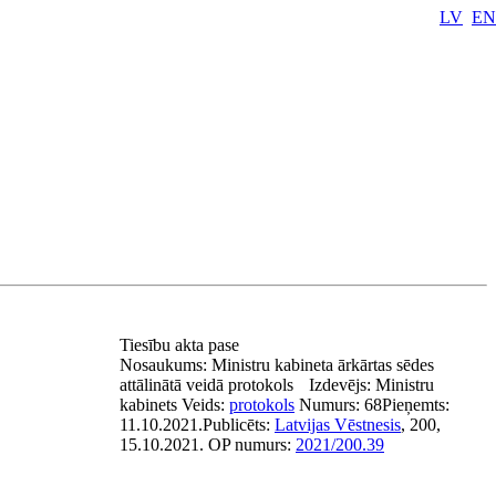
LV
EN
Tiesību akta pase
Nosaukums:
Ministru kabineta ārkārtas sēdes
attālinātā veidā protokols
Izdevējs:
Ministru
kabinets
Veids:
protokols
Numurs:
68
Pieņemts:
11.10.2021.
Publicēts:
Latvijas Vēstnesis
, 200,
15.10.2021.
OP numurs:
2021/200.39