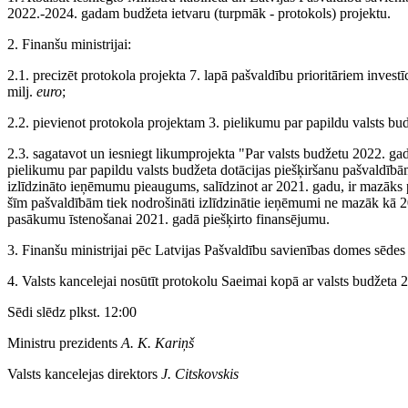
2022.-2024. gadam budžeta ietvaru (turpmāk - protokols) projektu.
2. Finanšu ministrijai:
2.1. precizēt protokola projekta 7. lapā pašvaldību prioritāriem inv
milj.
euro
;
2.2. pievienot protokola projektam 3. pielikumu par papildu valsts bu
2.3. sagatavot un iesniegt likumprojekta "Par valsts budžetu 2022. ga
pielikumu par papildu valsts budžeta dotācijas piešķiršanu pašvaldīb
izlīdzināto ieņēmumu pieaugums, salīdzinot ar 2021. gadu, ir mazāks
šīm pašvaldībām tiek nodrošināti izlīdzinātie ieņēmumi ne mazāk kā 2
pasākumu īstenošanai 2021. gadā piešķirto finansējumu.
3. Finanšu ministrijai pēc Latvijas Pašvaldību savienības domes sēdes 
4. Valsts kancelejai nosūtīt protokolu Saeimai kopā ar valsts budžeta
Sēdi slēdz plkst. 12:00
Ministru prezidents
A. K. Kariņš
Valsts kancelejas direktors
J. Citskovskis