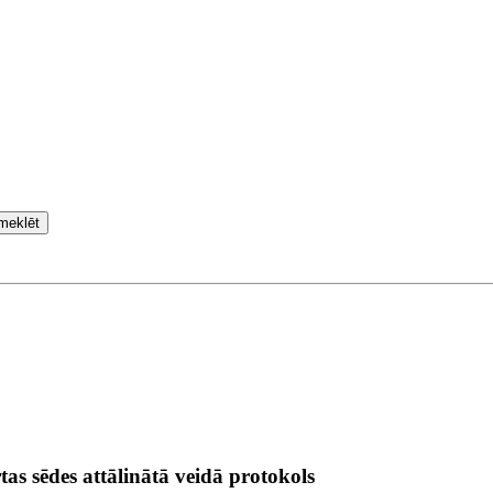
meklēt
as sēdes attālinātā veidā protokols