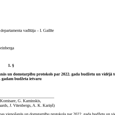
 departamenta vadītāja ‒ I. Gailīte
Peinberga
1. §
šanās un domstarpību protokols par 2022. gada budžetu un vidējā 
. gadam budžeta ietvaru
___________________________
I. Komisare, G. Kaminskis,
ards, J. Vitenbergs, A. K. Kariņš)
nības vienošanās un domstarpību protokola par 2022. gada budžetu un vi