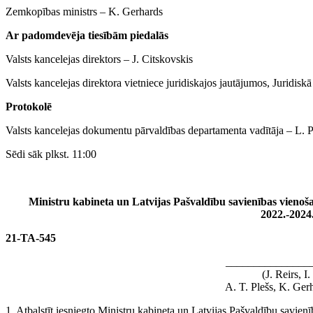
Zemkopības ministrs ‒ K. Gerhards
Ar padomdevēja tiesībām piedalās
Valsts kancelejas direktors ‒ J. Citskovskis
Valsts kancelejas direktora vietniece juridiskajos jautājumos, Juridiskā
Protokolē
Valsts kancelejas dokumentu pārvaldības departamenta vadītāja ‒ L. 
Sēdi sāk plkst. 11:00
Ministru kabineta un Latvijas Pašvaldību savienības vieno
2022.-2024
21-TA-545
_______________
(J. Reirs, 
A. T. Plešs, K. Gerh
1. Atbalstīt iesniegto Ministru kabineta un Latvijas Pašvaldību savie