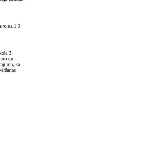
uro
uz 1,0
kola 3.
euro
un
cījumu, ka
vēršanas