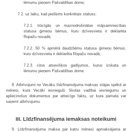
lēmumu pieņem Pašvaldības dome;
7.2. uz laiku, kad piešķirts konkrētais statuss:
7.2.1. trūcīgās un maznodrošinātas mājsaimniecības
statusa ģimeņu bērnus, kuru dzīvesvieta ir deklarēta
Ropažu novadā;
7.2.2. 50 % apmērā daudzbērnu statusa ģimeņu bērnus,
kuru dzīvesvieta ir deklarēta Ropažu novadā;
7.2.3. citos atsevišķos gadījumos, kurus izskata un
lēmumu pieņem Pašvaldības dome.
8. Atbrīvojumi no Vecāku līdzfinansējuma maksas stājas spēkā ar
mēnesi, kurā Vecāki iesnieguši Skolas vadībai iesniegumu un
apliecinošus dokumentus par attiecīgo faktu, uz kura pamata var
saņemt atbrīvojumu.
III. Līdzfinansējuma iemaksas noteikumi
9. Līdzfinansējuma maksa par katru mēnesi apmaksājama ar