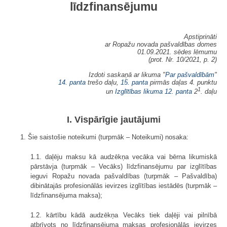
līdzfinansējumu
Apstiprināti
ar Ropažu novada pašvaldības domes
01.09.2021. sēdes lēmumu
(prot. Nr. 10/2021, p. 2)
Izdoti saskaņā ar likuma "
Par pašvaldībām
"
14. panta
trešo daļu,
15. panta
pirmās daļas 4. punktu
1
un
Izglītības likuma
12. panta
2
. daļu
I. Vispārīgie jautājumi
1. Šie saistošie noteikumi (turpmāk – Noteikumi) nosaka:
1.1. daļēju maksu kā audzēkņa vecāka vai bērna likumiskā
pārstāvja (turpmāk – Vecāks) līdzfinansējumu par izglītības
ieguvi Ropažu novada pašvaldības (turpmāk – Pašvaldība)
dibinātajās profesionālās ievirzes izglītības iestādēs (turpmāk –
līdzfinansējuma maksa);
1.2. kārtību kādā audzēkņa Vecāks tiek daļēji vai pilnībā
atbrīvots no līdzfinansējuma maksas profesionālās ievirzes