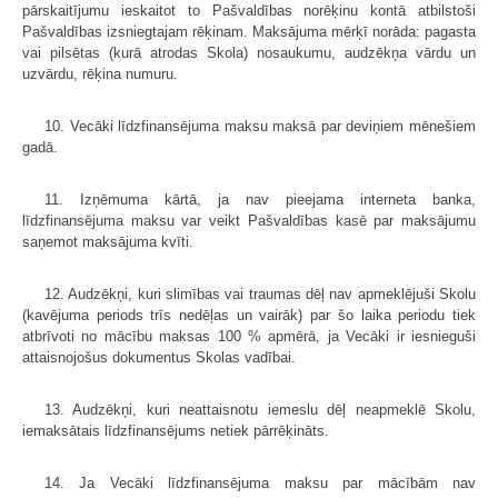
pārskaitījumu ieskaitot to Pašvaldības norēķinu kontā atbilstoši
Pašvaldības izsniegtajam rēķinam. Maksājuma mērķī norāda: pagasta
vai pilsētas (kurā atrodas Skola) nosaukumu, audzēkņa vārdu un
uzvārdu, rēķina numuru.
10. Vecāki līdzfinansējuma maksu maksā par deviņiem mēnešiem
gadā.
11. Izņēmuma kārtā, ja nav pieejama interneta banka,
līdzfinansējuma maksu var veikt Pašvaldības kasē par maksājumu
saņemot maksājuma kvīti.
12. Audzēkņi, kuri slimības vai traumas dēļ nav apmeklējuši Skolu
(kavējuma periods trīs nedēļas un vairāk) par šo laika periodu tiek
atbrīvoti no mācību maksas 100 % apmērā, ja Vecāki ir iesnieguši
attaisnojošus dokumentus Skolas vadībai.
13. Audzēkņi, kuri neattaisnotu iemeslu dēļ neapmeklē Skolu,
iemaksātais līdzfinansējums netiek pārrēķināts.
14. Ja Vecāki līdzfinansējuma maksu par mācībām nav