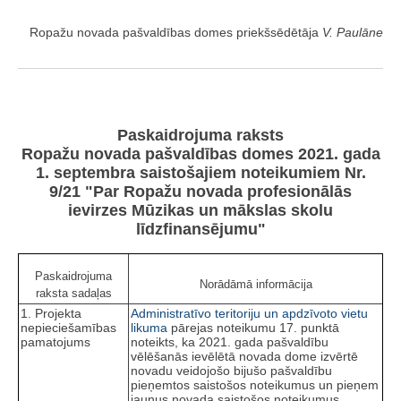
Ropažu novada pašvaldības domes priekšsēdētāja
V. Paulāne
Paskaidrojuma raksts
Ropažu novada pašvaldības domes 2021. gada
1. septembra saistošajiem noteikumiem Nr.
9/21 "Par Ropažu novada profesionālās
ievirzes Mūzikas un mākslas skolu
līdzfinansējumu"
Paskaidrojuma
Norādāmā informācija
raksta sadaļas
1. Projekta
Administratīvo teritoriju un apdzīvoto vietu
nepieciešamības
likuma
pārejas noteikumu 17. punktā
pamatojums
noteikts, ka 2021. gada pašvaldību
vēlēšanās ievēlētā novada dome izvērtē
novadu veidojošo bijušo pašvaldību
pieņemtos saistošos noteikumus un pieņem
jaunus novada saistošos noteikumus.