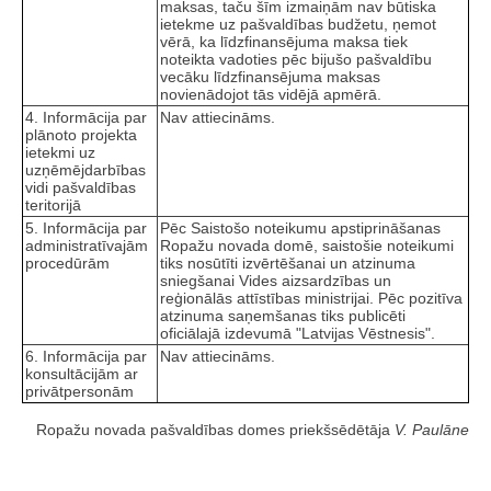
maksas, taču šīm izmaiņām nav būtiska
ietekme uz pašvaldības budžetu, ņemot
vērā, ka līdzfinansējuma maksa tiek
noteikta vadoties pēc bijušo pašvaldību
vecāku līdzfinansējuma maksas
novienādojot tās vidējā apmērā.
4. Informācija par
Nav attiecināms.
plānoto projekta
ietekmi uz
uzņēmējdarbības
vidi pašvaldības
teritorijā
5. Informācija par
Pēc Saistošo noteikumu apstiprināšanas
administratīvajām
Ropažu novada domē, saistošie noteikumi
procedūrām
tiks nosūtīti izvērtēšanai un atzinuma
sniegšanai Vides aizsardzības un
reģionālās attīstības ministrijai. Pēc pozitīva
atzinuma saņemšanas tiks publicēti
oficiālajā izdevumā "Latvijas Vēstnesis".
6. Informācija par
Nav attiecināms.
konsultācijām ar
privātpersonām
Ropažu novada pašvaldības domes priekšsēdētāja
V. Paulāne