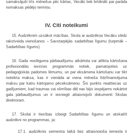
samaksājuši trīs mēnešus pēc kārtas, Vecāki tiek brīdināti par parāda
nomaksas pēdējo termiņu.
IV. Citi noteikumi
15. Audzēknim uzsākot mācības, Skola ar audzēkņa Vecāku slēdz
rakstveida vienošanos – Savstarpējās sadarbības līgumu (turpmāk –
Sadarbības līgums).
16. Gada noslēguma pārbaudījumu atkārtota vai atlikta kārtošana
profesionālās ievirzes programmās notiek, pamatojoties uz
pedagoģiskās padomes lēmumu, un par eksāmena kārtošanu var tikt
noteikta maksa, kas ir vienāda ar viena mēneša līdzfinansējuma
maksu par katru kārtojamo pēceksāmenu. Šis punkts neattiecas uz
gadījumiem, kad traumas vai slimības dēļ nav bijis iespējams nokārtot
gala pārbaudījumus un ir iesniegti attaisnojoši dokumenti Skolas
direktoram.
17. Skolai ir tiesības izbeigt Sadarbības līgumu un atskaitīt
audzēkni no programmas, ja:
17.1. audzēknis semestra laikā bez attaisnojoša iemesla ir