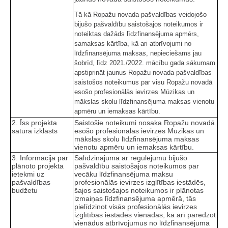
Tā kā Ropažu novada pašvaldības veidojošo
bijušo pašvaldību saistošajos noteikumos ir
noteiktas dažāds līdzfinansējuma apmērs,
samaksas kārtība, kā ari atbrīvojumi no
līdzfinansējuma maksas, nepieciešams jau
šobrīd, līdz 2021./2022. mācību gada sākumam
apstiprināt jaunus Ropažu novada pašvaldības
saistošos noteikumus par visu Ropažu novadā
esošo profesionālās ievirzes Mūzikas un
mākslas skolu līdzfinansējuma maksas vienotu
apmēru un iemaksas kārtību.
2. Īss projekta
Saistošie noteikumi nosaka Ropažu novadā
satura izklāsts
esošo profesionālās ievirzes Mūzikas un
mākslas skolu līdzfinansējuma maksas
vienotu apmēru un iemaksas kārtību.
3. Informācija par
Salīdzinājumā ar regulējumu bijušo
plānoto projekta
pašvaldību saistošajos noteikumos par
ietekmi uz
vecāku līdzfinansējuma maksu
pašvaldības
profesionālās ievirzes izglītības iestādēs,
budžetu
šajos saistošajos noteikumos ir plānotas
izmaiņas līdzfinansējuma apmērā, tās
pielīdzinot visās profesionālās ievirzes
izglītības iestādēs vienādas, kā arī paredzot
vienādus atbrīvojumus no līdzfinansējuma