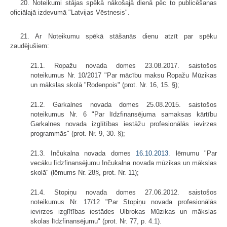
20. Noteikumi stājas spēkā nākošajā dienā pēc to publicēšanas
oficiālajā izdevumā "Latvijas Vēstnesis".
21. Ar Noteikumu spēkā stāšanās dienu atzīt par spēku
zaudējušiem:
21.1. Ropažu novada domes 23.08.2017. saistošos
noteikumus Nr. 10/2017 "Par mācību maksu Ropažu Mūzikas
un mākslas skolā "Rodenpois" (prot. Nr. 16, 15. §);
21.2. Garkalnes novada domes 25.08.2015. saistošos
noteikumus Nr. 6 "Par līdzfinansējuma samaksas kārtību
Garkalnes novada izglītības iestāžu profesionālās ievirzes
programmās" (prot. Nr. 9, 30. §);
21.3. Inčukalna novada domes
16.10.2013.
lēmumu "Par
vecāku līdzfinansējumu Inčukalna novada mūzikas un mākslas
skolā" (lēmums Nr. 28§, prot. Nr. 11);
21.4. Stopiņu novada domes 27.06.2012. saistošos
noteikumus Nr. 17/12 "Par Stopiņu novada profesionālās
ievirzes izglītības iestādes Ulbrokas Mūzikas un mākslas
skolas līdzfinansējumu" (prot. Nr. 77, p. 4.1).