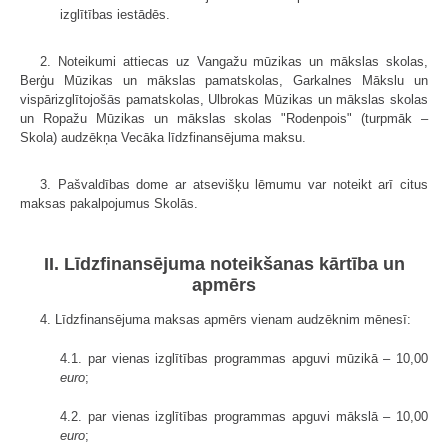
izglītības iestādēs.
2. Noteikumi attiecas uz Vangažu mūzikas un mākslas skolas,
Berģu Mūzikas un mākslas pamatskolas, Garkalnes Mākslu un
vispārizglītojošās pamatskolas, Ulbrokas Mūzikas un mākslas skolas
un Ropažu Mūzikas un mākslas skolas "Rodenpois" (turpmāk –
Skola) audzēkņa Vecāka līdzfinansējuma maksu.
3. Pašvaldības dome ar atsevišķu lēmumu var noteikt arī citus
maksas pakalpojumus Skolās.
II. Līdzfinansējuma noteikšanas kārtība un
apmērs
4. Līdzfinansējuma maksas apmērs vienam audzēknim mēnesī:
4.1. par vienas izglītības programmas apguvi mūzikā – 10,00
euro
;
4.2. par vienas izglītības programmas apguvi mākslā – 10,00
euro
;