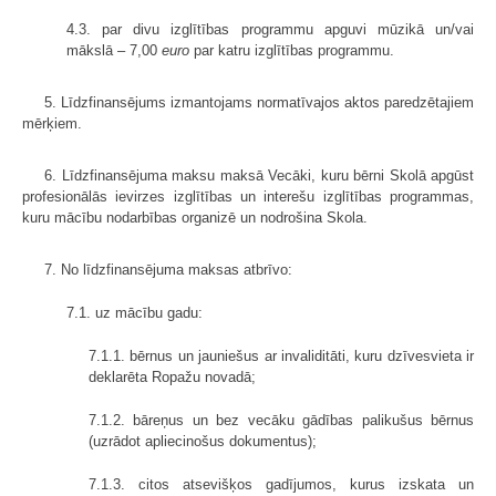
4.3. par divu izglītības programmu apguvi mūzikā un/vai
mākslā – 7,00
euro
par katru izglītības programmu.
5. Līdzfinansējums izmantojams normatīvajos aktos paredzētajiem
mērķiem.
6. Līdzfinansējuma maksu maksā Vecāki, kuru bērni Skolā apgūst
profesionālās ievirzes izglītības un interešu izglītības programmas,
kuru mācību nodarbības organizē un nodrošina Skola.
7. No līdzfinansējuma maksas atbrīvo:
7.1. uz mācību gadu:
7.1.1. bērnus un jauniešus ar invaliditāti, kuru dzīvesvieta ir
deklarēta Ropažu novadā;
7.1.2. bāreņus un bez vecāku gādības palikušus bērnus
(uzrādot apliecinošus dokumentus);
7.1.3. citos atsevišķos gadījumos, kurus izskata un