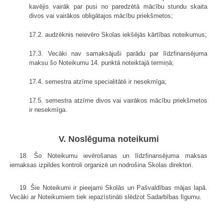
kavējis vairāk par pusi no paredzētā mācību stundu skaita
divos vai vairākos obligātajos mācību priekšmetos;
17.2. audzēknis neievēro Skolas iekšējās kārtības noteikumus;
17.3. Vecāki nav samaksājuši parādu par līdzfinansējuma
maksu šo Noteikumu 14. punktā noteiktajā termiņā;
17.4. semestra atzīme specialitātē ir nesekmīga;
17.5. semestra atzīme divos vai vairākos mācību priekšmetos
ir nesekmīga.
V. Noslēguma noteikumi
18. Šo Noteikumu ievērošanas un līdzfinansējuma maksas
iemaksas izpildes kontroli organizē un nodrošina Skolas direktori.
19. Šie Noteikumi ir pieejami Skolās un Pašvaldības mājas lapā.
Vecāki ar Noteikumiem tiek iepazīstināti slēdzot Sadarbības līgumu.