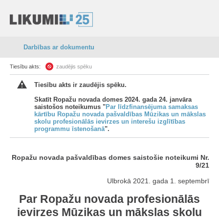
Darbības ar dokumentu
Tiesību akts:
zaudējis spēku
Tiesību akts ir zaudējis spēku.
Skatīt Ropažu novada domes 2024. gada 24. janvāra
saistošos noteikumus "
Par līdzfinansējuma samaksas
kārtību Ropažu novada pašvaldības Mūzikas un mākslas
skolu profesionālās ievirzes un interešu izglītības
programmu īstenošanā
".
Ropažu novada pašvaldības domes saistošie noteikumi Nr.
9/21
Ulbrokā 2021. gada 1. septembrī
Par Ropažu novada profesionālās
ievirzes Mūzikas un mākslas skolu