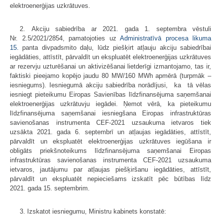
elektroenerģijas uzkrātuves.
2. Akciju sabiedrība ar 2021. gada 1. septembra vēstuli
Nr. 2.5/2021/2854, pamatojoties uz
Administratīvā procesa likuma
15.
panta divpadsmito daļu, lūdz piešķirt atļauju akciju sabiedrībai
iegādāties, attīstīt, pārvaldīt un ekspluatēt elektroenerģijas uzkrātuves
ar rezervju uzturēšanai un aktivizēšanai lietderīgi izmantojamo, tas ir,
faktiski pieejamo kopējo jaudu 80 MW/160 MWh apmērā (turpmāk –
iesniegums). Iesniegumā akciju sabiedrība norādījusi, ka tā vēlas
iesniegt pieteikumu Eiropas Savienības līdzfinansējuma saņemšanai
elektroenerģijas uzkrātuvju iegādei. Ņemot vērā, ka pieteikumu
līdzfinansējuma saņemšanai iesniegšana Eiropas infrastruktūras
savienošanas instrumenta CEF-2021 uzsaukuma ietvaros tiek
uzsākta 2021. gada 6. septembrī un atļaujas iegādāties, attīstīt,
pārvaldīt un ekspluatēt elektroenerģijas uzkrātuves iegūšana ir
obligāts priekšnoteikums līdzfinansējuma saņemšanai Eiropas
infrastruktūras savienošanas instrumenta CEF-2021 uzsaukuma
ietvaros, jautājumu par atļaujas piešķiršanu iegādāties, attīstīt,
pārvaldīt un ekspluatēt nepieciešams izskatīt pēc būtības līdz
2021. gada 15. septembrim.
3. Izskatot iesniegumu, Ministru kabinets konstatē: