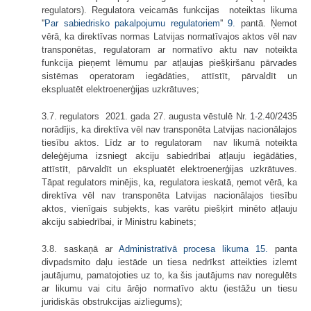
regulators). Regulatora veicamās funkcijas noteiktas likuma
''
Par sabiedrisko pakalpojumu regulatoriem
''
9.
pantā. Ņemot
vērā, ka direktīvas normas Latvijas normatīvajos aktos vēl nav
transponētas, regulatoram ar normatīvo aktu nav noteikta
funkcija pieņemt lēmumu par atļaujas piešķiršanu pārvades
sistēmas operatoram iegādāties, attīstīt, pārvaldīt un
ekspluatēt elektroenerģijas uzkrātuves;
3.7. regulators 2021. gada 27. augusta vēstulē Nr. 1-2.40/2435
norādījis, ka direktīva vēl nav transponēta Latvijas nacionālajos
tiesību aktos. Līdz ar to regulatoram nav likumā noteikta
deleģējuma izsniegt akciju sabiedrībai atļauju iegādāties,
attīstīt, pārvaldīt un ekspluatēt elektroenerģijas uzkrātuves.
Tāpat regulators minējis, ka, regulatora ieskatā, ņemot vērā, ka
direktīva vēl nav transponēta Latvijas nacionālajos tiesību
aktos, vienīgais subjekts, kas varētu piešķirt minēto atļauju
akciju sabiedrībai, ir Ministru kabinets;
3.8. saskaņā ar
Administratīvā procesa likuma
15.
panta
divpadsmito daļu iestāde un tiesa nedrīkst atteikties izlemt
jautājumu, pamatojoties uz to, ka šis jautājums nav noregulēts
ar likumu vai citu ārējo normatīvo aktu (iestāžu un tiesu
juridiskās obstrukcijas aizliegums);