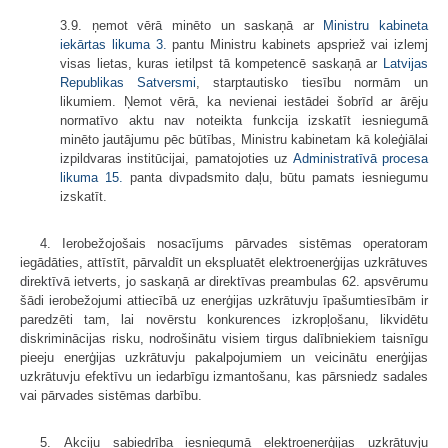
3.9. ņemot vērā minēto un saskaņā ar
Ministru kabineta
iekārtas likuma
3.
pantu Ministru kabinets apspriež vai izlemj
visas lietas, kuras ietilpst tā kompetencē saskaņā ar
Latvijas
Republikas Satversmi
, starptautisko tiesību normām un
likumiem. Ņemot vērā, ka nevienai iestādei šobrīd ar ārēju
normatīvo aktu nav noteikta funkcija izskatīt iesniegumā
minēto jautājumu pēc būtības, Ministru kabinetam kā koleģiālai
izpildvaras institūcijai, pamatojoties uz
Administratīvā procesa
likuma
15.
panta divpadsmito daļu, būtu pamats iesniegumu
izskatīt.
4. Ierobežojošais nosacījums pārvades sistēmas operatoram
iegādāties, attīstīt, pārvaldīt un ekspluatēt elektroenerģijas uzkrātuves
direktīvā ietverts, jo saskaņā ar direktīvas preambulas 62. apsvērumu
šādi ierobežojumi attiecībā uz enerģijas uzkrātuvju īpašumtiesībām ir
paredzēti tam, lai novērstu konkurences izkropļošanu, likvidētu
diskriminācijas risku, nodrošinātu visiem tirgus dalībniekiem taisnīgu
pieeju enerģijas uzkrātuvju pakalpojumiem un veicinātu enerģijas
uzkrātuvju efektīvu un iedarbīgu izmantošanu, kas pārsniedz sadales
vai pārvades sistēmas darbību.
5. Akciju sabiedrība iesniegumā elektroenerģijas uzkrātuvju