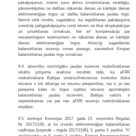
pakalpojumus, mainīs savu aktīvu izmantošanas stratēģiju,
pārorientējoties no dalības nākamās dienas un kārtējās dienas
elektroenerģijas tirgos uz dalību balansēšanas jaudas tirgū.
Ņemot vērā minēto, sagaidāms, ka regulēšanas pakalpojuma
sniedzēji palīgpakalpojumu cenā ietvers ne tikai ekspluatācijas
un uzturēšanas izmaksas, bet arī kompensāciju par
nesaņemtajiem ieņēmumiem no nākamās dienas un kārtējās
dienas elektroenerģijas tirgos. Attiecīgi sagaidāmās
balansēšanas rezervju cenas pieaugs, sasniedzot Eiropas
balansēšanas jaudas tirgu izmaksas;
9.4. atsevišķu nozīmīgāko jaudas rezerves nodrošināšanas
iekārtu jutīguma analīzes rezultāti rāda, ka aFRR
nodrošināšana Baltijas slodzes/frekvences kontroles bloka
ietvaros ir ļoti atkarīga no resursu pieejamības, tas ir, ja nav
pieejama kāda no tirgus izpētes ietvaros apzinātajām
balansēšanas jaudas rezervēm, Baltijas valstīs ir
nepietiekamas vai pat nav aFRR rezervju nodrošināšanas
iespējas;
9.5. ievērojot Komisijas 2017. gada 23. novembra Regulas
Nr. 2017/2195, ar ko izveido elektroenerģijas balansēšanas
vadlīnijas (turpmāk – regula 2017/2195), 5. panta 3. punkta ''h''
apakšpunktu un 6. panta 2. punktu, Eiropas Energoregulatoru