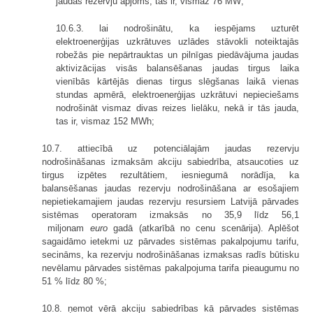
jaudas rezervju apjoms, tas ir, vismaz 76 MW;
10.6.3. lai nodrošinātu, ka iespējams uzturēt
elektroenerģijas uzkrātuves uzlādes stāvokli noteiktajās
robežās pie nepārtrauktas un pilnīgas piedāvājuma jaudas
aktivizācijas visās balansēšanas jaudas tirgus laika
vienībās kārtējās dienas tirgus slēgšanas laikā vienas
stundas apmērā, elektroenerģijas uzkrātuvi nepieciešams
nodrošināt vismaz divas reizes lielāku, nekā ir tās jauda,
tas ir, vismaz 152 MWh;
10.7. attiecībā uz potenciālajām jaudas rezervju
nodrošināšanas izmaksām akciju sabiedrība, atsaucoties uz
tirgus izpētes rezultātiem, iesniegumā norādīja, ka
balansēšanas jaudas rezervju nodrošināšana ar esošajiem
nepietiekamajiem jaudas rezervju resursiem Latvijā pārvades
sistēmas operatoram izmaksās no 35,9 līdz 56,1
miljonam
euro
gadā (atkarībā no cenu scenārija). Aplēšot
sagaidāmo ietekmi uz pārvades sistēmas pakalpojumu tarifu,
secināms, ka rezervju nodrošināšanas izmaksas radīs būtisku
nevēlamu pārvades sistēmas pakalpojuma tarifa pieaugumu no
51 % līdz 80 %;
10.8. ņemot vērā akciju sabiedrības kā pārvades sistēmas