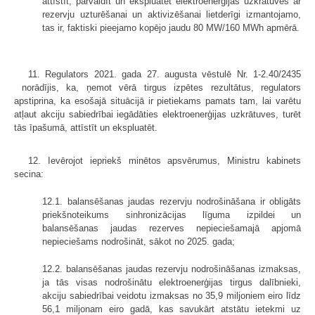
attīstīt, pārvaldīt un ekspluatēt elektroenerģijas uzkrātuves ar
rezervju uzturēšanai un aktivizēšanai lietderīgi izmantojamo,
tas ir, faktiski pieejamo kopējo jaudu 80 MW/160 MWh apmērā.
11. Regulators 2021. gada 27. augusta vēstulē Nr. 1-2.40/2435
norādījis, ka, ņemot vērā tirgus izpētes rezultātus, regulators
apstiprina, ka esošajā situācijā ir pietiekams pamats tam, lai varētu
atļaut akciju sabiedrībai iegādāties elektroenerģijas uzkrātuves, turēt
tās īpašumā, attīstīt un ekspluatēt.
12. Ievērojot iepriekš minētos apsvērumus, Ministru kabinets
secina:
12.1. balansēšanas jaudas rezervju nodrošināšana ir obligāts
priekšnoteikums sinhronizācijas līguma izpildei un
balansēšanas jaudas rezerves nepieciešamajā apjomā
nepieciešams nodrošināt, sākot no 2025. gada;
12.2. balansēšanas jaudas rezervju nodrošināšanas izmaksas,
ja tās visas nodrošinātu elektroenerģijas tirgus dalībnieki,
akciju sabiedrībai veidotu izmaksas no 35,9 miljoniem eiro līdz
56,1 miljonam eiro gadā, kas savukārt atstātu ietekmi uz