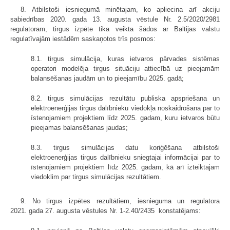
8. Atbilstoši iesniegumā minētajam, ko apliecina arī akciju
sabiedrības 2020. gada 13. augusta vēstule Nr. 2.5/2020/2981
regulatoram, tirgus izpēte tika veikta šādos ar Baltijas valstu
regulatīvajām iestādēm saskaņotos trīs posmos:
8.1. tirgus simulācija, kuras ietvaros pārvades sistēmas
operatori modelēja tirgus situāciju attiecībā uz pieejamām
balansēšanas jaudām un to pieejamību 2025. gadā;
8.2. tirgus simulācijas rezultātu publiska apspriešana un
elektroenerģijas tirgus dalībnieku viedokļa noskaidrošana par to
īstenojamiem projektiem līdz 2025. gadam, kuru ietvaros būtu
pieejamas balansēšanas jaudas;
8.3. tirgus simulācijas datu koriģēšana atbilstoši
elektroenerģijas tirgus dalībnieku sniegtajai informācijai par to
īstenojamiem projektiem līdz 2025. gadam, kā arī izteiktajam
viedoklim par tirgus simulācijas rezultātiem.
9. No tirgus izpētes rezultātiem, iesnieguma un regulatora
2021. gada 27. augusta vēstules Nr. 1-2.40/2435 konstatējams: