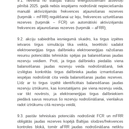
9.1. nevienā no Baltijas valstu energosistēmām atsevišķi
pilnībā 2025. gadā nebūs iespējams nodrošināt nepieciešamās
manuāli aktivizējamās frekvences atjaunošanas rezerves
(turpmāk – mFRR) regulēšanai uz leju, frekvences uzturēšanas
rezerves (turpmāk – FCR) un automātiski aktivizējamās
frekvences atjaunošanas rezerves (turpmāk – aFRR);
9.2. akciju sabiedrība iesniegumā skaidro, ka tirgus izpētes
ietvaros tirgus simulācija tika veikta, teorētiski sadalot
elektroenerģijas tirgus dalībnieku elektroenerģijas ražošanas
resursu potenciālās tehniskās spējas pa balansēšanas jaudas
rezervju veidiem. Proti, ja tirgus dalībnieks piedalās viena
balansēšanas jaudas rezervju veida nodrošināšanā, tiek
izslēgtas konkrētās tirgus dalībnieka jaudas izmantošanas
iespējas nodrošināt cita veida balansēšanas jaudas rezerves.
Līdz ar to tirgus izpētē identificētais balansēšanas jaudas
rezervju iztrūkums, kas konstatējams pie viena rezervju veida,
var tikt novērsts, ja elektroenerģijas tirgus dalībniekiem
piedāvā savus resursus šo rezervju nodrošināšanai, vienlaikus
radot iztrūkumu citā rezervju veidā;
9.3. pastāv tehniskais potenciāls nodrošināt FCR un mFRR
obligātās jaudas rezerves kopējā Baltijas slodzes/frekvences
kontroles blokā, tomēr aFRR jaudas nodrošināšana netiktu