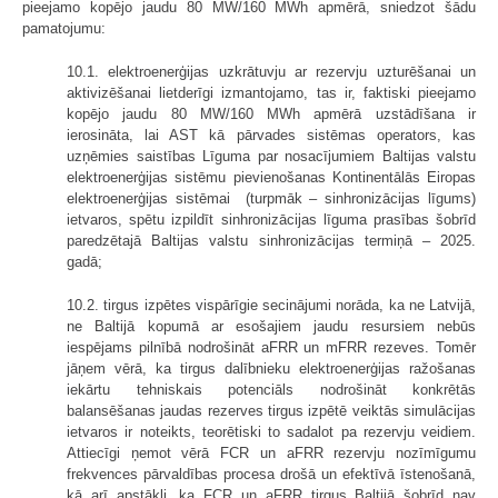
pieejamo kopējo jaudu 80 MW/160 MWh apmērā, sniedzot šādu
pamatojumu:
10.1. elektroenerģijas uzkrātuvju ar rezervju uzturēšanai un
aktivizēšanai lietderīgi izmantojamo, tas ir, faktiski pieejamo
kopējo jaudu 80 MW/160 MWh apmērā uzstādīšana ir
ierosināta, lai AST kā pārvades sistēmas operators, kas
uzņēmies saistības Līguma par nosacījumiem Baltijas valstu
elektroenerģijas sistēmu pievienošanas Kontinentālās Eiropas
elektroenerģijas sistēmai (turpmāk – sinhronizācijas līgums)
ietvaros, spētu izpildīt sinhronizācijas līguma prasības šobrīd
paredzētajā Baltijas valstu sinhronizācijas termiņā – 2025.
gadā;
10.2. tirgus izpētes vispārīgie secinājumi norāda, ka ne Latvijā,
ne Baltijā kopumā ar esošajiem jaudu resursiem nebūs
iespējams pilnībā nodrošināt aFRR un mFRR rezeves. Tomēr
jāņem vērā, ka tirgus dalībnieku elektroenerģijas ražošanas
iekārtu tehniskais potenciāls nodrošināt konkrētās
balansēšanas jaudas rezerves tirgus izpētē veiktās simulācijas
ietvaros ir noteikts, teorētiski to sadalot pa rezervju veidiem.
Attiecīgi ņemot vērā FCR un aFRR rezervju nozīmīgumu
frekvences pārvaldības procesa drošā un efektīvā īstenošanā,
kā arī apstākli, ka FCR un aFRR tirgus Baltijā šobrīd nav