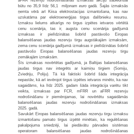
aFRR rezervju nodrošināšanas izmaksas akciju sabiedrībai
būtu no 35,9 līdz 56,1 miljonam
euro
gadā. Šajās izmaksās
ņemta vērā arī Kiisa elektrostacijas izmantošana, kas nav
uzskatāma par elektroenerģijas tirgus dalībnieku resursu.
Izmaksu lielums atkarīgs no tirgus izpētes ietvaros vērtētā
cenu scenārija, tas ir, augsta cenu scenārija gadījumā
izmaksas ir pielīdzinātas šobrīd pastāvošo Eiropas
balansēšanas jaudas rezervju tirgu augstākajām izmaksām,
zema cenu scenārija gadījumā izmaksas ir pielīdzinātas šobrīd
pastāvošo Eiropas balansēšanas jaudas rezervju tirgu
zemākajām izmaksām.
Šīs izmaksas novērtētas gadījumā, ja Baltijas balansēšanas
jaudas tirgus nav integrēts ar kaimiņu tirgiem (Somiju,
Zviedriju, Poliju). Tā kā faktiski šobrīd šāda integrācija
nepastāv, kā arī ievērojot tirgus izpētes ietvaros minēto, ka nav
sagaidāms, ka līdz 2025. gadam šāda integrācija varētu tikt
veikta, izmaksas par FCR, mFRR un aFRR rezervju
nodrošināšanu ir piemērojamas, lai novērtētu sagaidāmās
balansēšanas jaudas rezervju nodrošināšanas izmaksas
2025. gadā.
Savukārt Eiropas balansēšanas jaudas rezervju tirgu izmaksu
izmantošanu pamato tirgus izpētē minētais, ka regulēšanas
pakalpojuma sniedzēji, lai piedāvātu pārvades sistēmas
operatoram balansēšanas jaudas nodrošināšanas