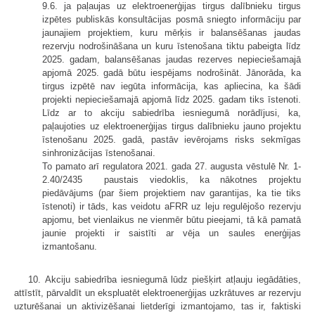
9.6. ja paļaujas uz elektroenerģijas tirgus dalībnieku tirgus
izpētes publiskās konsultācijas posmā sniegto informāciju par
jaunajiem projektiem, kuru mērķis ir balansēšanas jaudas
rezervju nodrošināšana un kuru īstenošana tiktu pabeigta līdz
2025. gadam, balansēšanas jaudas rezerves nepieciešamajā
apjomā 2025. gadā būtu iespējams nodrošināt. Jānorāda, ka
tirgus izpētē nav iegūta informācija, kas apliecina, ka šādi
projekti nepieciešamajā apjomā līdz 2025. gadam tiks īstenoti.
Līdz ar to akciju sabiedrība iesniegumā norādījusi, ka,
paļaujoties uz elektroenerģijas tirgus dalībnieku jauno projektu
īstenošanu 2025. gadā, pastāv ievērojams risks sekmīgas
sinhronizācijas īstenošanai.
To pamato arī regulatora 2021. gada 27. augusta vēstulē Nr. 1-
2.40/2435 paustais viedoklis, ka nākotnes projektu
piedāvājums (par šiem projektiem nav garantijas, ka tie tiks
īstenoti) ir tāds, kas veidotu aFRR uz leju regulējošo rezervju
apjomu, bet vienlaikus ne vienmēr būtu pieejami, tā kā pamatā
jaunie projekti ir saistīti ar vēja un saules enerģijas
izmantošanu.
10. Akciju sabiedrība iesniegumā lūdz piešķirt atļauju iegādāties,
attīstīt, pārvaldīt un ekspluatēt elektroenerģijas uzkrātuves ar rezervju
uzturēšanai un aktivizēšanai lietderīgi izmantojamo, tas ir, faktiski