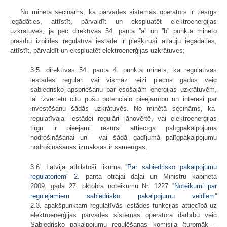
No minētā secināms, ka pārvades sistēmas operators ir tiesīgs
iegādāties, attīstīt, pārvaldīt un ekspluatēt elektroenerģijas
uzkrātuves, ja pēc direktīvas 54. panta ”a” un ”b” punktā minēto
prasību izpildes regulatīvā iestāde ir piešķīrusi atļauju iegādāties,
attīstīt, pārvaldīt un ekspluatēt elektroenerģijas uzkrātuves;
3.5. direktīvas 54. panta 4. punktā minēts, ka regulatīvās
iestādes regulāri vai vismaz reizi piecos gados veic
sabiedrisko apspriešanu par esošajām enerģijas uzkrātuvēm,
lai izvērtētu citu pušu potenciālo pieejamību un interesi par
investēšanu šādās uzkrātuvēs. No minētā secināms, ka
regulatīvajai iestādei regulāri jānovērtē, vai elektroenerģijas
tirgū ir pieejami resursi attiecīgā palīgpakalpojuma
nodrošināšanai un vai šādā gadījumā palīgpakalpojumu
nodrošināšanas izmaksas ir samērīgas;
3.6. Latvijā atbilstoši likuma ''
Par sabiedrisko pakalpojumu
regulatoriem
''
2.
panta otrajai daļai un Ministru kabineta
2009. gada 27. oktobra noteikumu Nr. 1227 ''
Noteikumi par
regulējamiem sabiedrisko pakalpojumu veidiem
''
2.3. apakšpunktam regulatīvās iestādes funkcijas attiecībā uz
elektroenerģijas pārvades sistēmas operatora darbību veic
Sabiedrisko pakalpojumu regulēšanas komisija (turpmāk –