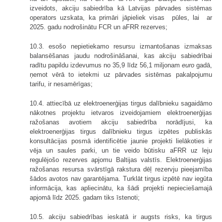
izveidots, akciju sabiedrība kā Latvijas pārvades sistēmas
operators uzskata, ka primāri jāpieliek visas pūles, lai ar
2025. gadu nodrošinātu FCR un aFRR rezerves;
10.3. esošo nepietiekamo resursu izmantošanas izmaksas
balansēšanas jaudu nodrošināšanai, kas akciju sabiedrībai
radītu papildu izdevumus no 35,9 līdz 56,1 miljonam
euro
gadā,
ņemot vērā to ietekmi uz pārvades sistēmas pakalpojumu
tarifu, ir nesamērīgas;
10.4. attiecībā uz elektroenerģijas tirgus dalībnieku sagaidāmo
nākotnes projektu ietvaros izveidojamiem elektroenerģijas
ražošanas avotiem akciju sabiedrība norādījusi, ka
elektroenerģijas tirgus dalībnieku tirgus izpētes publiskās
konsultācijas posmā identificētie jaunie projekti lielākoties ir
vēja un saules parki, un tie veido būtisku aFRR uz leju
regulējošo rezerves apjomu Baltijas valstīs. Elektroenerģijas
ražošanas resursa svārstīgā rakstura dēļ rezervju pieejamība
šādos avotos nav garantējama. Turklāt tirgus izpētē nav iegūta
informācija, kas apliecinātu, ka šādi projekti nepieciešamajā
apjomā līdz 2025. gadam tiks īstenoti;
10.5. akciju sabiedrības ieskatā ir augsts risks, ka tirgus