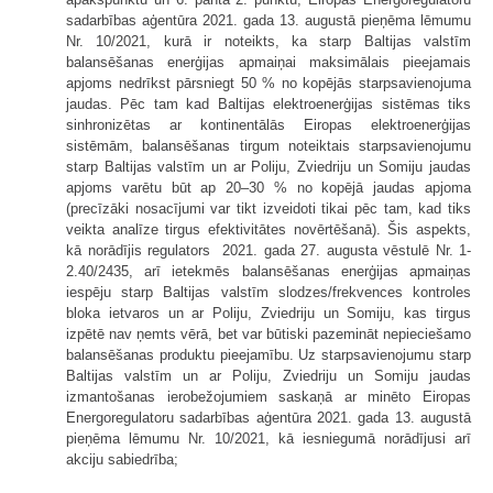
sadarbības aģentūra 2021. gada 13. augustā pieņēma lēmumu
Nr. 10/2021, kurā ir noteikts, ka starp Baltijas valstīm
balansēšanas enerģijas apmaiņai maksimālais pieejamais
apjoms nedrīkst pārsniegt 50 % no kopējās starpsavienojuma
jaudas. Pēc tam kad Baltijas elektroenerģijas sistēmas tiks
sinhronizētas ar kontinentālās Eiropas elektroenerģijas
sistēmām, balansēšanas tirgum noteiktais starpsavienojumu
starp Baltijas valstīm un ar Poliju, Zviedriju un Somiju jaudas
apjoms varētu būt ap 20–30 % no kopējā jaudas apjoma
(precīzāki nosacījumi var tikt izveidoti tikai pēc tam, kad tiks
veikta analīze tirgus efektivitātes novērtēšanā). Šis aspekts,
kā norādījis regulators 2021. gada 27. augusta vēstulē Nr. 1-
2.40/2435, arī ietekmēs balansēšanas enerģijas apmaiņas
iespēju starp Baltijas valstīm slodzes/frekvences kontroles
bloka ietvaros un ar Poliju, Zviedriju un Somiju, kas tirgus
izpētē nav ņemts vērā, bet var būtiski pazemināt nepieciešamo
balansēšanas produktu pieejamību. Uz starpsavienojumu starp
Baltijas valstīm un ar Poliju, Zviedriju un Somiju jaudas
izmantošanas ierobežojumiem saskaņā ar minēto Eiropas
Energoregulatoru sadarbības aģentūra 2021. gada 13. augustā
pieņēma lēmumu Nr. 10/2021, kā iesniegumā norādījusi arī
akciju sabiedrība;