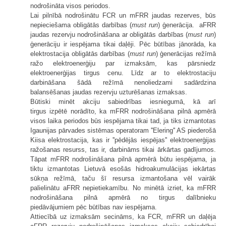
nodrošināta visos periodos.
Lai pilnībā nodrošinātu FCR un mFRR jaudas rezerves, būs
nepieciešama obligātās darbības (
must run
) ģenerācija. aFRR
jaudas rezervju nodrošināšana ar obligātās darbības (
must run
)
ģenerāciju ir iespējama tikai daļēji. Pēc būtības jānorāda, ka
elektrostacija obligātās darbības (
must run
) ģenerācijas režīmā
ražo elektroenerģiju par izmaksām, kas pārsniedz
elektroenerģijas tirgus cenu. Līdz ar to elektrostaciju
darbināšana šādā režīmā nenoliedzami sadārdzina
balansēšanas jaudas rezervju uzturēšanas izmaksas.
Būtiski minēt akciju sabiedrības iesniegumā, kā arī
tirgus izpētē norādīto, ka mFRR nodrošināšana pilnā apmērā
visos laika periodos būs iespējama tikai tad, ja tiks izmantotas
Igaunijas pārvades sistēmas operatoram ''Elering'' AS piederošā
Kiisa elektrostacija, kas ir ''pēdējās iespējas'' elektroenerģijas
ražošanas resurss, tas ir, darbināms tikai ārkārtas gadījumos.
Tāpat mFRR nodrošināšana pilnā apmērā būtu iespējama, ja
tiktu izmantotas Lietuvā esošās hidroakumulācijas iekārtas
sūkņa režīmā, taču šī resursa izmantošana vēl vairāk
palielinātu aFRR nepietiekamību. No minētā izriet, ka mFRR
nodrošināšana pilnā apmērā no tirgus dalībnieku
piedāvājumiem pēc būtības nav iespējama.
Attiecībā uz izmaksām secināms, ka FCR, mFRR un daļēja