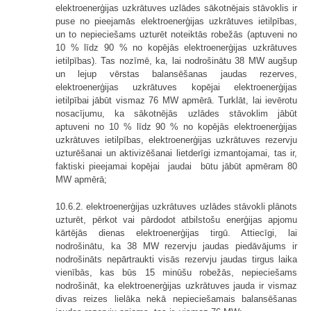
elektroenerģijas uzkrātuves uzlādes sākotnējais stāvoklis ir
puse no pieejamās elektroenerģijas uzkrātuves ietilpības,
un to nepieciešams uzturēt noteiktās robežās (aptuveni no
10 % līdz 90 % no kopējās elektroenerģijas uzkrātuves
ietilpības). Tas nozīmē, ka, lai nodrošinātu 38 MW augšup
un lejup vērstas balansēšanas jaudas rezerves,
elektroenerģijas uzkrātuves kopējai elektroenerģijas
ietilpībai jābūt vismaz 76 MW apmērā. Turklāt, lai ievērotu
nosacījumu, ka sākotnējās uzlādes stāvoklim jābūt
aptuveni no 10 % līdz 90 % no kopējās elektroenerģijas
uzkrātuves ietilpības, elektroenerģijas uzkrātuves rezervju
uzturēšanai un aktivizēšanai lietderīgi izmantojamai, tas ir,
faktiski pieejamai kopējai jaudai būtu jābūt apmēram 80
MW apmērā;
10.6.2. elektroenerģijas uzkrātuves uzlādes stāvokli plānots
uzturēt, pērkot vai pārdodot atbilstošu enerģijas apjomu
kārtējās dienas elektroenerģijas tirgū. Attiecīgi, lai
nodrošinātu, ka 38 MW rezervju jaudas piedāvājums ir
nodrošināts nepārtraukti visās rezervju jaudas tirgus laika
vienībās, kas būs 15 minūšu robežās, nepieciešams
nodrošināt, ka elektroenerģijas uzkrātuves jauda ir vismaz
divas reizes lielāka nekā nepieciešamais balansēšanas