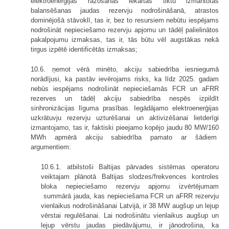
elektroenerģijas ražošanas iekārtas tiktu izmantotas
balansēšanas jaudas rezervju nodrošināšanā, atrastos
dominējošā stāvoklī, tas ir, bez to resursiem nebūtu iespējams
nodrošināt nepieciešamo rezervju apjomu un tādēļ palielinātos
pakalpojumu izmaksas, tas ir, tās būtu vēl augstākas nekā
tirgus izpētē identificētās izmaksas;
10.6. ņemot vērā minēto, akciju sabiedrība iesniegumā
norādījusi, ka pastāv ievērojams risks, ka līdz 2025. gadam
nebūs iespējams nodrošināt nepieciešamās FCR un aFRR
rezerves un tādēļ akciju sabiedrība nespēs izpildīt
sinhronizācijas līguma prasības. Iegādājamo elektroenerģijas
uzkrātuvju rezervju uzturēšanai un aktivizēšanai lietderīgi
izmantojamo, tas ir, faktiski pieejamo kopējo jaudu 80 MW/160
MWh apmērā akciju sabiedrība pamato ar šādiem
argumentiem:
10.6.1. atbilstoši Baltijas pārvades sistēmas operatoru
veiktajam plānotā Baltijas slodzes/frekvences kontroles
bloka nepieciešamo rezervju apjomu izvērtējumam
summārā jauda, kas nepieciešama FCR un aFRR rezervju
vienlaikus nodrošināšanai Latvijā, ir 38 MW augšup un lejup
vērstai regulēšanai. Lai nodrošinātu vienlaikus augšup un
lejup vērstu jaudas piedāvājumu, ir jānodrošina, ka