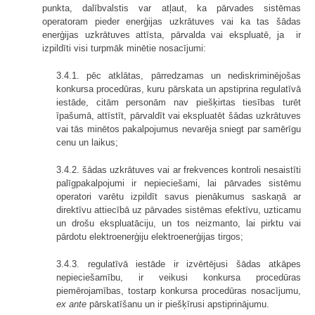
punkta, dalībvalstis var atļaut, ka pārvades sistēmas
operatoram pieder enerģijas uzkrātuves vai ka tas šādas
enerģijas uzkrātuves attīsta, pārvalda vai ekspluatē, ja ir
izpildīti visi turpmāk minētie nosacījumi:
3.4.1. pēc atklātas, pārredzamas un nediskriminējošas
konkursa procedūras, kuru pārskata un apstiprina regulatīvā
iestāde, citām personām nav piešķirtas tiesības turēt
īpašumā, attīstīt, pārvaldīt vai ekspluatēt šādas uzkrātuves
vai tās minētos pakalpojumus nevarēja sniegt par samērīgu
cenu un laikus;
3.4.2. šādas uzkrātuves vai ar frekvences kontroli nesaistīti
palīgpakalpojumi ir nepieciešami, lai pārvades sistēmu
operatori varētu izpildīt savus pienākumus saskaņā ar
direktīvu attiecībā uz pārvades sistēmas efektīvu, uzticamu
un drošu ekspluatāciju, un tos neizmanto, lai pirktu vai
pārdotu elektroenerģiju elektroenerģijas tirgos;
3.4.3. regulatīvā iestāde ir izvērtējusi šādas atkāpes
nepieciešamību, ir veikusi konkursa procedūras
piemērojamības, tostarp konkursa procedūras nosacījumu,
ex ante
pārskatīšanu un ir piešķīrusi apstiprinājumu.