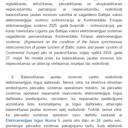
iegādāšanās, attīstīšanas, pārvaldīšanas un ekspluatēšanas
nepieciešamību pamatojusi ar nepieciešamību nodrošināt
balansēšanas jaudas rezerves saistībā ar sagaidāmo Baltijas valstu
elektroenerģijas sistēmu sinhronizāciju ar Kontinentālās Eiropas
elektroenerģijas sistēmu 2025. gadā (turpmāk – sinhronizācija), par
kuras īstenošanu Līgums par Baltijas valstu elektroenerģijas sistēmas
sagaidāmās pievienošanas Kontinentālās Eiropas elektroenerģijas
sistēmai
(Agreement on the condition of the future synchronous
interconnection of power system of Baltic states and power system of
Continental Europe
) pēc tā parakstīšanas stājās spēkā 2019. gada
27. maijā. No minētā izriet, ka balansēšanas jaudas rezerves būs
nepieciešamas un attiecīgi vērtējamas iespējas tās nodrošināt.
6. Balansēšanas jaudas rezerves varētu nodrošināt
elektroenerģijas tirgus dalībnieki. Ņemot vērā, ka direktīvā ietvertais
ierobežojums pārvades sistēmas operatoram noteikts, lai pārvades
sistēmas operators nepamatoti neaizvietotu elektroenerģijas tirgus
dalībnieku piedāvājumu, secināms, ka nepamatota piedāvājuma
aizstāšana būtu konstatējama, ja tirgus dalībnieku attiecīgās
balansēšanas jaudas rezerves spēj nodrošināt. Turklāt, ņemot vērā,
ka pārvades sistēmas operators savu darbību saskaņā ar
Elektroenerģijas tirgus likuma
5.
panta otro daļu un
16.
pantu veic,
piemērojot pārvades sistēmas pakalpojumu tarifu, kurā atbilstoši