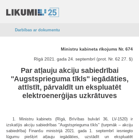
Darbības ar dokumentu
Ministru kabineta rīkojums Nr. 674
Rīgā 2021. gada 24. septembrī (prot. Nr. 62 27. §)
Par atļauju akciju sabiedrībai
''Augstsprieguma tīkls'' iegādāties,
attīstīt, pārvaldīt un ekspluatēt
elektroenerģijas uzkrātuves
1. Ministru kabinets (Rīgā, Brīvības bulvārī 36, LV-1520) ir
izskatījis akciju sabiedrības "Augstsprieguma tīkls" (turpmāk – akciju
sabiedrība) Finanšu ministrijā 2021. gada 1. septembrī iesniegto
lūgumu piešķirt atļauju iegādāties, uzstādīt un ekspluatēt