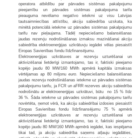
operatora atbildību par pārvades sistēmas pakalpojumu
pieejamību un pārvades sistēmas pakalpojuma tarifa
pieauguma nevēlamo negatīvo ietekmi uz visu Latvijas
tautsaimniecības attīstību, akciju sabiedrība uzskata, ka
minētā potenciālā ietekme uz pārvades sistēmas pakalpojumu
tarifu nav pieļaujama. Tādēļ nepieciešamo balansēšanas
jaudas rezervju nodrošināšanas izmaksu mazināšanai akciju
sabiedrība elektroenerģijas uzkrātuvju iegādei vēlas piesaistīt
Eiropas Savienības fondu līdzfinansējumu.
Elektroenerģijas uzkrātuves ar rezervju uzturēšanai un
aktivizēšanai lietderīgi izmantojamo, tas ir, faktiski pieejamo
kopējo jaudu 80 MW/160 MWh apmērā kapitāla izmaksas
vērtējamas ap 80 miljonu
euro
. Nepieciešamo balansēšanas
jaudas rezervju nodrošināšanas ietekme uz pārvades sistēmas
pakalpojumu tarifu, ja FCR un aFRR rezerves akciju sabiedrība
nodrošinātu ar elektroenerģijas uzkrātuvi, būtu no 15 % līdz
36 %. Šāda ietekme uz pārvades sistēmas pakalpojumu tarifu
novērtēta, ņemot vērā, ka akciju sabiedrībai izdosies piesaistīt
Eiropas Savienības fondu līdzfinansējumu 75 % apmērā
elektroenerģijas uzkrātuves ar rezervju uzturēšanai un
aktivizēšanai lietderīgi izmantojamo, tas ir, faktiski pieejamo
kopējo jaudu 80 MW/160 MWh apmērā iegādei, kas iespējama
tikai tad, ja akciju sabiedrība saņems atļauju iegādāties,