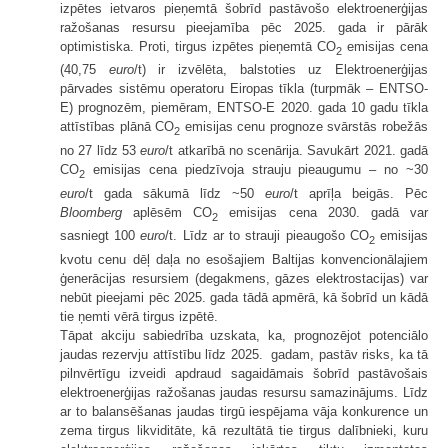
izpētes ietvaros pieņemtā šobrīd pastāvošo elektroenerģijas
ražošanas resursu pieejamība pēc 2025. gada ir pārāk
optimistiska. Proti, tirgus izpētes pieņemtā CO
emisijas cena
2
(40,75
euro
/t) ir izvēlēta, balstoties uz Elektroenerģijas
pārvades sistēmu operatoru Eiropas tīkla (turpmāk – ENTSO-
E) prognozēm, piemēram, ENTSO-E 2020. gada 10 gadu tīkla
attīstības plānā CO
emisijas cenu prognoze svārstās robežās
2
no 27 līdz 53
euro
/t atkarībā no scenārija. Savukārt 2021. gadā
CO
emisijas cena piedzīvoja strauju pieaugumu – no ~30
2
euro
/t gada sākumā līdz ~50
euro
/t aprīļa beigās. Pēc
Bloomberg
aplēsēm CO
emisijas cena 2030. gadā var
2
sasniegt 100
euro
/t. Līdz ar to strauji pieaugošo CO
emisijas
2
kvotu cenu dēļ daļa no esošajiem Baltijas konvencionālajiem
ģenerācijas resursiem (degakmens, gāzes elektrostacijas) var
nebūt pieejami pēc 2025. gada tādā apmērā, kā šobrīd un kādā
tie ņemti vērā tirgus izpētē.
Tāpat akciju sabiedrība uzskata, ka, prognozējot potenciālo
jaudas rezervju attīstību līdz 2025. gadam, pastāv risks, ka tā
pilnvērtīgu izveidi apdraud sagaidāmais šobrīd pastāvošais
elektroenerģijas ražošanas jaudas resursu samazinājums. Līdz
ar to balansēšanas jaudas tirgū iespējama vāja konkurence un
zema tirgus likviditāte, kā rezultātā tie tirgus dalībnieki, kuru