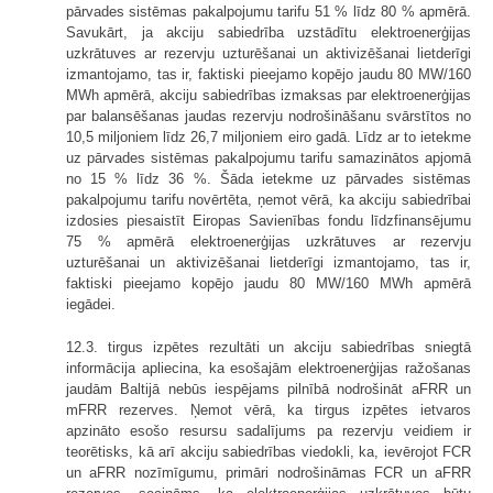
pārvades sistēmas pakalpojumu tarifu 51 % līdz 80 % apmērā.
Savukārt, ja akciju sabiedrība uzstādītu elektroenerģijas
uzkrātuves ar rezervju uzturēšanai un aktivizēšanai lietderīgi
izmantojamo, tas ir, faktiski pieejamo kopējo jaudu 80 MW/160
MWh apmērā, akciju sabiedrības izmaksas par elektroenerģijas
par balansēšanas jaudas rezervju nodrošināšanu svārstītos no
10,5 miljoniem līdz 26,7 miljoniem eiro gadā. Līdz ar to ietekme
uz pārvades sistēmas pakalpojumu tarifu samazinātos apjomā
no 15 % līdz 36 %. Šāda ietekme uz pārvades sistēmas
pakalpojumu tarifu novērtēta, ņemot vērā, ka akciju sabiedrībai
izdosies piesaistīt Eiropas Savienības fondu līdzfinansējumu
75 % apmērā elektroenerģijas uzkrātuves ar rezervju
uzturēšanai un aktivizēšanai lietderīgi izmantojamo, tas ir,
faktiski pieejamo kopējo jaudu 80 MW/160 MWh apmērā
iegādei.
12.3. tirgus izpētes rezultāti un akciju sabiedrības sniegtā
informācija apliecina, ka esošajām elektroenerģijas ražošanas
jaudām Baltijā nebūs iespējams pilnībā nodrošināt aFRR un
mFRR rezerves. Ņemot vērā, ka tirgus izpētes ietvaros
apzināto esošo resursu sadalījums pa rezervju veidiem ir
teorētisks, kā arī akciju sabiedrības viedokli, ka, ievērojot FCR
un aFRR nozīmīgumu, primāri nodrošināmas FCR un aFRR