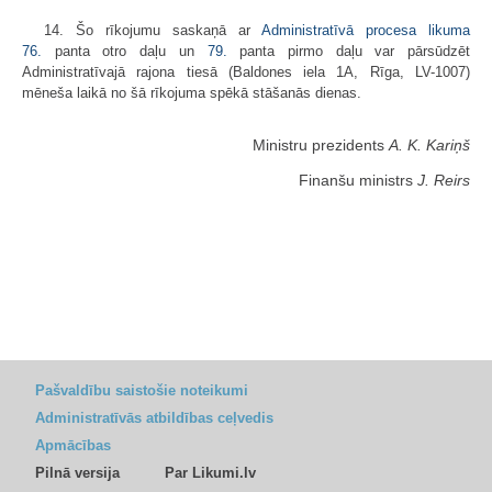
14. Šo rīkojumu saskaņā ar
Administratīvā procesa likuma
76.
panta otro daļu un
79.
panta pirmo daļu var pārsūdzēt
Administratīvajā rajona tiesā (Baldones iela 1A, Rīga, LV-1007)
mēneša laikā no šā rīkojuma spēkā stāšanās dienas.
Ministru prezidents
A. K. Kariņš
Finanšu ministrs
J. Reirs
Pašvaldību saistošie noteikumi
Administratīvās atbildības ceļvedis
Apmācības
Pilnā versija
Par Likumi.lv