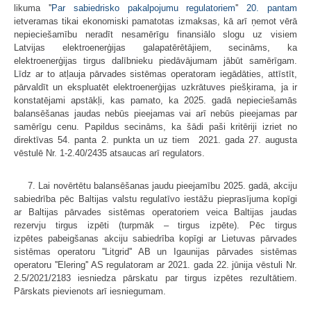
likuma ''
Par sabiedrisko pakalpojumu regulatoriem
''
20. pantam
ietveramas tikai ekonomiski pamatotas izmaksas, kā arī ņemot vērā
nepieciešamību neradīt nesamērīgu finansiālo slogu uz visiem
Latvijas elektroenerģijas galapatērētājiem, secināms, ka
elektroenerģijas tirgus dalībnieku piedāvājumam jābūt samērīgam.
Līdz ar to atļauja pārvades sistēmas operatoram iegādāties, attīstīt,
pārvaldīt un ekspluatēt elektroenerģijas uzkrātuves piešķirama, ja ir
konstatējami apstākļi, kas pamato, ka 2025. gadā nepieciešamās
balansēšanas jaudas nebūs pieejamas vai arī nebūs pieejamas par
samērīgu cenu. Papildus secināms, ka šādi paši kritēriji izriet no
direktīvas 54. panta 2. punkta un uz tiem 2021. gada 27. augusta
vēstulē Nr. 1-2.40/2435 atsaucas arī regulators.
7. Lai novērtētu balansēšanas jaudu pieejamību 2025. gadā, akciju
sabiedrība pēc Baltijas valstu regulatīvo iestāžu pieprasījuma kopīgi
ar Baltijas pārvades sistēmas operatoriem veica Baltijas jaudas
rezervju tirgus izpēti (turpmāk – tirgus izpēte). Pēc tirgus
izpētes pabeigšanas akciju sabiedrība kopīgi ar Lietuvas pārvades
sistēmas operatoru ''Litgrid'' AB un Igaunijas pārvades sistēmas
operatoru ''Elering'' AS regulatoram ar 2021. gada 22. jūnija vēstuli Nr.
2.5/2021/2183 iesniedza pārskatu par tirgus izpētes rezultātiem.
Pārskats pievienots arī iesniegumam.