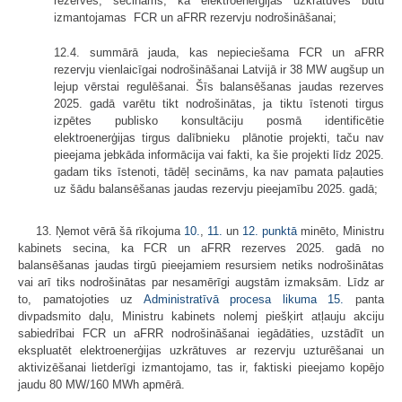
rezerves, secināms, ka elektroenerģijas uzkrātuves būtu
izmantojamas FCR un aFRR rezervju nodrošināšanai;
12.4. summārā jauda, kas nepieciešama FCR un aFRR
rezervju vienlaicīgai nodrošināšanai Latvijā ir 38 MW augšup un
lejup vērstai regulēšanai. Šīs balansēšanas jaudas rezerves
2025. gadā varētu tikt nodrošinātas, ja tiktu īstenoti tirgus
izpētes publisko konsultāciju posmā identificētie
elektroenerģijas tirgus dalībnieku plānotie projekti, taču nav
pieejama jebkāda informācija vai fakti, ka šie projekti līdz 2025.
gadam tiks īstenoti, tādēļ secināms, ka nav pamata paļauties
uz šādu balansēšanas jaudas rezervju pieejamību 2025. gadā;
13. Ņemot vērā šā rīkojuma
10.
,
11.
un
12. punktā
minēto, Ministru
kabinets secina, ka FCR un aFRR rezerves 2025. gadā no
balansēšanas jaudas tirgū pieejamiem resursiem netiks nodrošinātas
vai arī tiks nodrošinātas par nesamērīgi augstām izmaksām. Līdz ar
to, pamatojoties uz
Administratīvā procesa likuma
15.
panta
divpadsmito daļu, Ministru kabinets nolemj piešķirt atļauju akciju
sabiedrībai FCR un aFRR nodrošināšanai iegādāties, uzstādīt un
ekspluatēt elektroenerģijas uzkrātuves ar rezervju uzturēšanai un
aktivizēšanai lietderīgi izmantojamo, tas ir, faktiski pieejamo kopējo
jaudu 80 MW/160 MWh apmērā.