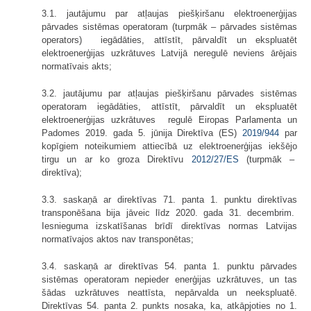
3.1. jautājumu par atļaujas piešķiršanu elektroenerģijas
pārvades sistēmas operatoram (turpmāk – pārvades sistēmas
operators) iegādāties, attīstīt, pārvaldīt un ekspluatēt
elektroenerģijas uzkrātuves Latvijā neregulē neviens ārējais
normatīvais akts;
3.2. jautājumu par atļaujas piešķiršanu pārvades sistēmas
operatoram iegādāties, attīstīt, pārvaldīt un ekspluatēt
elektroenerģijas uzkrātuves regulē Eiropas Parlamenta un
Padomes 2019. gada 5. jūnija Direktīva (ES)
2019/944
par
kopīgiem noteikumiem attiecībā uz elektroenerģijas iekšējo
tirgu un ar ko groza Direktīvu
2012/27/ES
(turpmāk –
direktīva);
3.3. saskaņā ar direktīvas 71. panta 1. punktu direktīvas
transponēšana bija jāveic līdz 2020. gada 31. decembrim.
Iesnieguma izskatīšanas brīdī direktīvas normas Latvijas
normatīvajos aktos nav transponētas;
3.4. saskaņā ar direktīvas 54. panta 1. punktu pārvades
sistēmas operatoram nepieder enerģijas uzkrātuves, un tas
šādas uzkrātuves neattīsta, nepārvalda un neekspluatē.
Direktīvas 54. panta 2. punkts nosaka, ka, atkāpjoties no 1.