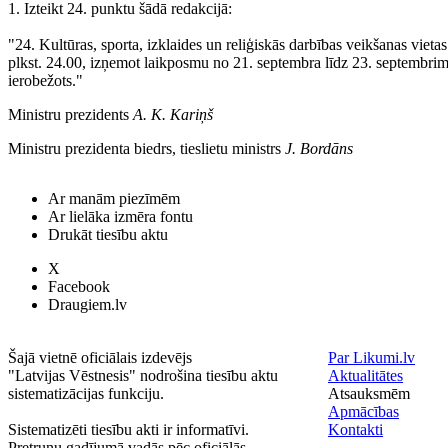
1. Izteikt 24. punktu šādā redakcijā:
"24. Kultūras, sporta, izklaides un reliģiskās darbības veikšanas viet
plkst. 24.00, izņemot laikposmu no 21. septembra līdz 23. septembrim,
ierobežots."
Ministru prezidents
A. K. Kariņš
Ministru prezidenta biedrs, tieslietu ministrs
J. Bordāns
Ar manām piezīmēm
Ar lielāka izmēra fontu
Drukāt tiesību aktu
X
Facebook
Draugiem.lv
Šajā vietnē oficiālais izdevējs
Par Likumi.lv
"Latvijas Vēstnesis" nodrošina tiesību aktu
Aktualitātes
sistematizācijas funkciju.
Atsauksmēm
Apmācības
Sistematizēti tiesību akti ir informatīvi.
Kontakti
Pretrunu gadījumā vadās pēc oficiālās