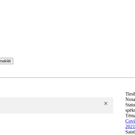
meklēt
Ties
Nos
Statu
spēk
Tēm
Covi
2021
Saist