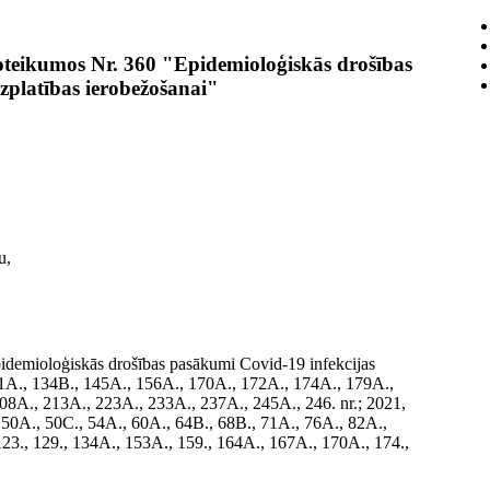
oteikumos Nr. 360 "Epidemioloģiskās drošības
zplatības ierobežošanai"
u,
Epidemioloģiskās drošības pasākumi Covid-19 infekcijas
131A., 134B., 145A., 156A., 170A., 172A., 174A., 179A.,
8A., 213A., 223A., 233A., 237A., 245A., 246. nr.; 2021,
 50A., 50C., 54A., 60A., 64B., 68B., 71A., 76A., 82A.,
23., 129., 134A., 153A., 159., 164A., 167A., 170A., 174.,