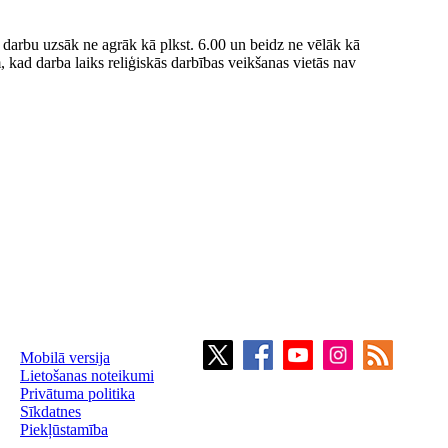
as darbu uzsāk ne agrāk kā plkst. 6.00 un beidz ne vēlāk kā
 kad darba laiks reliģiskās darbības veikšanas vietās nav
Mobilā versija
Lietošanas noteikumi
Privātuma politika
Sīkdatnes
Piekļūstamība