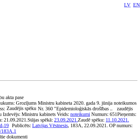
LV
EN
ību akta pase
aukums:
Grozījums Ministru kabineta 2020. gada 9. jūnija noteikumos
Zaudējis spēku
ss:
Nr. 360 "Epidemioloģiskās drošības ..
zaudējis
u
Izdevējs:
Ministru kabinets
Veids:
noteikumi
Numurs:
651
Pieņemts:
a:
21.09.2021.
Stājas spēkā:
23.09.2021.
Zaudē spēku:
11.10.2021.
d-19
Publicēts:
Latvijas Vēstnesis
, 183A, 22.09.2021.
OP numurs:
/183A.1
ītie dokumenti