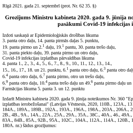
Rīgā 2021. gada 21. septembrī (prot. Nr. 62 35. §)
Grozījums Ministru kabineta 2020. gada 9. jūnija n
pasākumi Covid-19 infekcijas i
Izdoti saskaņā ar Epidemioloģiskās drošības likuma
3. panta otro daļu, 14. panta pirmās daļas 5. punktu,
1
1
19. panta pirmo un 2.
daļu, 19.
pantu, 30. panta trešo daļu,
31. panta piekto daļu, 39. panta pirmo un otro daļu,
Covid-19 infekcijas izplatības pārvaldības likuma
4. panta 1., 2., 3., 4., 5., 6., 7., 8., 9., 10., 11., 12., 13., 14.,
1
3
15., 16., 17., 18. un 21. punktu, 6.
panta otro daļu, 6.
panta otro daļ
4
7
6.
panta otro daļu, 6.
panta pirmo, otro un trešo daļu,
9
4
6
6.
panta otro daļu, 10.
panta trešo daļu un 49.
panta pirmo daļu un
Farmācijas likuma 5. panta 3. un 12. punktu
Izdarīt Ministru kabineta 2020. gada 9. jūnija noteikumos Nr. 360 "
izplatības ierobežošanai" (Latvijas Vēstnesis, 2020, 110B., 123A., 
184A., 189A., 189B., 192A., 193A., 196A., 198A., 203A., 206A., 20
2B., 4B., 9A., 14A., 22A., 25A., 29A., 35A., 38C., 40A., 46., 49A.,
83A., 84B., 85A., 92B., 95A., 102C., 104A., 112A., 114A., 120B., 1
180A. nr.) šādus grozījumus: