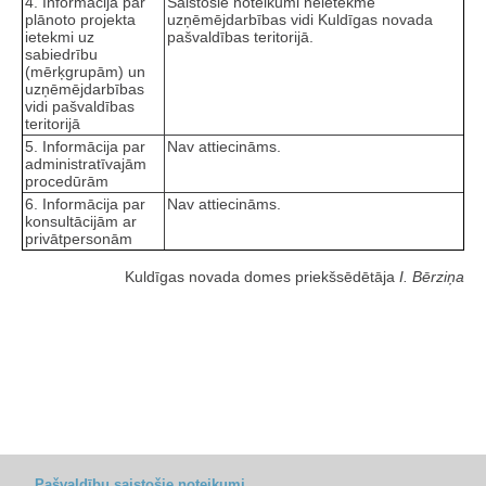
4. Informācija par
Saistošie noteikumi neietekmē
plānoto projekta
uzņēmējdarbības vidi Kuldīgas novada
ietekmi uz
pašvaldības teritorijā.
sabiedrību
(mērķgrupām) un
uzņēmējdarbības
vidi pašvaldības
teritorijā
5. Informācija par
Nav attiecināms.
administratīvajām
procedūrām
6. Informācija par
Nav attiecināms.
konsultācijām ar
privātpersonām
Kuldīgas novada domes priekšsēdētāja
I. Bērziņa
Pašvaldību saistošie noteikumi