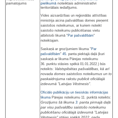
pamatojums
pielikumā
noteiktais administratīvi
teritoriālais iedalījums.
Vides aizsardzības un reģionālās attīstības
ministrija aicina pašvaldības domes pieņemt
saistošos noteikumus, ar kuriem noteikt
saistošo noteikumu publicēšanas vietu
atbilstoši likumā "
Par pašvaldībām
"
noteiktajam.
Saskaņā ar grozījumiem likuma "
Par
pašvaldībām
"
45.
panta piektajā daļā (kuri
saskaņā ar likuma Pārejas noteikumu
36. punktu stāsies spēkā 01.01.2022.) būs
Valstspilsētas pašvaldības, kā arī
noteikts:
novada domes saistošos noteikumus un to
paskaidrojuma rakstu publicē oficiālajā
izdevumā "Latvijas Vēstnesis"
.
Oficiālo publikāciju un tiesiskās informācijas
likuma
Pārejas noteikumu 11. punktā noteikts:
Grozījums šā likuma
3.
panta pirmajā daļā
par visu pašvaldību saistošo noteikumu
publicēšanu oficiālajā izdevumā "Latvijas
Vēstnesis"
stājas spēkā 2022. gada