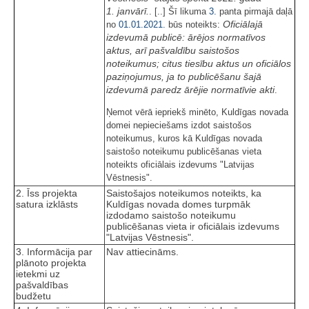
1. janvārī.
. [..] Šī likuma
3.
panta pirmajā daļā
Oficiālajā
no
01.01.2021.
būs noteikts:
izdevumā publicē:
ārējos normatīvos
aktus, arī pašvaldību saistošos
noteikumus; citus tiesību aktus un oficiālos
paziņojumus, ja to publicēšanu šajā
izdevumā paredz ārējie normatīvie akti
.
Ņemot vērā iepriekš minēto, Kuldīgas novada
domei nepieciešams izdot saistošos
noteikumus, kuros kā Kuldīgas novada
saistošo noteikumu publicēšanas vieta
noteikts oficiālais izdevums "Latvijas
Vēstnesis".
2. Īss projekta
Saistošajos noteikumos noteikts, ka
satura izklāsts
Kuldīgas novada domes turpmāk
izdodamo saistošo noteikumu
publicēšanas vieta ir oficiālais izdevums
"Latvijas Vēstnesis".
3. Informācija par
Nav attiecināms.
plānoto projekta
ietekmi uz
pašvaldības
budžetu