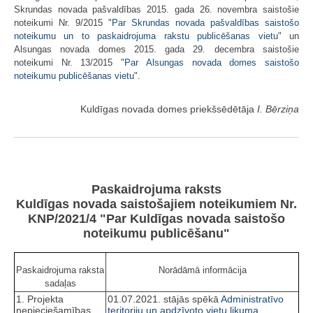
Skrundas novada pašvaldības 2015. gada 26. novembra saistošie
noteikumi Nr. 9/2015 "
Par Skrundas novada pašvaldības saistošo
noteikumu un to paskaidrojuma rakstu publicēšanas vietu
" un
Alsungas novada domes 2015. gada 29. decembra saistošie
noteikumi Nr. 13/2015 "
Par Alsungas novada domes saistošo
noteikumu publicēšanas vietu
".
Kuldīgas novada domes priekšsēdētāja
I. Bērziņa
Paskaidrojuma raksts
Kuldīgas novada saistošajiem noteikumiem Nr.
KNP/2021/4 "Par Kuldīgas novada saistošo
noteikumu publicēšanu"
Paskaidrojuma raksta
Norādāmā informācija
sadaļas
1. Projekta
01.07.2021. stājās spēkā
Administratīvo
nepieciešamības
teritoriju un apdzīvoto vietu likuma