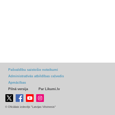
Pašvaldību saistošie noteikumi
Administratīvās atbildības ceļvedis
Apmācības
Pilnā versija
Par Likumi.lv
© Oficiālais izdevējs "Latvijas Vēstnesis"