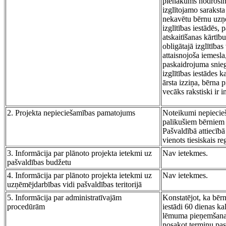
pienākums nodrošināt
izglītojamo saraksta
nekavētu bērnu uzņe
izglītības iestādēs,
atskaitīšanas kārtī
obligātajā izglītība
attaisnojoša iemesl
paskaidrojuma sniegš
izglītības iestādes 
ārsta izziņa, bērna
vecāks rakstiski ir 
2. Projekta nepieciešamības pamatojums
Noteikumi nepiecieš
palikušiem bērniem I
Pašvaldībā attiecībā
vienots tiesiskais re
3. Informācija par plānoto projekta ietekmi uz
Nav ietekmes.
pašvaldības budžetu
4. Informācija par plānoto projekta ietekmi uz
Nav ietekmes.
uzņēmējdarbības vidi pašvaldības teritorijā
5. Informācija par administratīvajām
Konstatējot, ka bēr
procedūrām
iestādi 60 dienas ka
lēmuma pieņemšanas 
nosakot termiņu pas