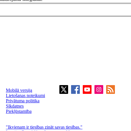
Mobilā versija
Lietošanas noteikumi
Privātuma politika
Sīkdatnes
Piekļūstamība
"Ikvienam ir tiesības zināt savas tiesības."