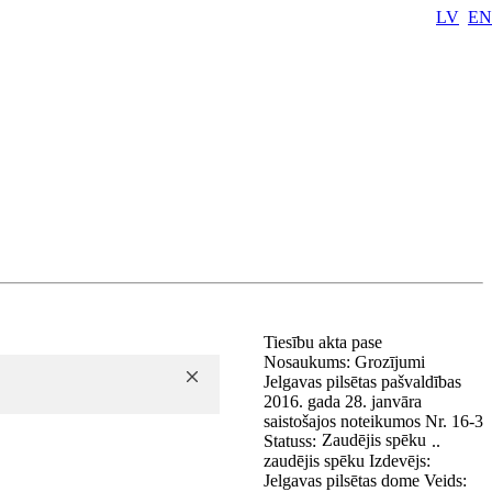
LV
EN
Tiesību akta pase
Nosaukums:
Grozījumi
Jelgavas pilsētas pašvaldības
2016. gada 28. janvāra
saistošajos noteikumos Nr. 16-3
Zaudējis spēku
Statuss:
..
zaudējis spēku
Izdevējs:
Jelgavas pilsētas dome
Veids: