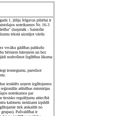
da 1. jūlija Jelgavas pilsētai ir
saistošajos noteikumos Nr. 16-3
ārtība" (turpmāk - Saistošie
eikumu tekstā aizstājot vārdu
 bez vecāku gādības palikušo
ocību bērniem bāreņiem un bez
jādi nodrošinot Izglītības likuma
niegt iesniegumu, paredzot
stu.
tības iestādēs uzņem izglītojamos
reģionālās attīstības ministrijas
ošajos noteikumos par
ur tiesisko regulējumu attiecībā
stru kabinetu steidzami izpildīt
lītojamie tiek atskaitīti no
 grupas). Pašvaldībai ir