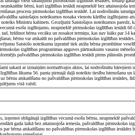
 taisnīgu vietu sadalījumu pirmsskolas izglītības iestādēs, tostarp gādāt,
 neatskaitītie bērni, kuri izglītības iestādi neapmeklē bez attaisnojoša ie
mšanas procesu pirmsskolas izglītības iestādē. Lai nodrošinātu taisnīg
 pašvaldība saistošajos noteikumos nosaka vienotu kārtību izglītojamo ats
bu noteiks Ministru kabinets. Grozījumi Saistošajos noteikumos paredz, k
s vecumā esošu izglītojamo, neapmeklē pirmsskolas izglītības iestādi 60
a, tad, brīdinot bērna vecāku un nosakot termiņu, kas nav īsāks par 14 
anai, bērnu var atskaitīt no pašvaldības pirmsskolas izglītības iestādes
kavējumu Saistošo noteikumu izpratnē tiek atzīta bērna prombūtne veselī
 pirmsskolas izglītības programmas apguves pārtraukums vasaras mēnešos
informējis pašvaldības pirmsskolas izglītības iestādi pirms plānotās prom
ami sakarā ar izmaiņām normatīvajos aktos, lai nodrošinātu bāreņiem 
zglītības likuma 56. panta pirmajā daļā noteikto tiesību īstenošanu un l
 uz bērnu atskaitīšanu no pašvaldības pirmsskolas izglītības iestādes, līdz
gulējums visā valstī.
ns, izņemot obligātajā izglītības vecumā esošu bērnu, neapmeklē pašvald
lendārā gada laikā bez attaisnojoša iemesla, pašvaldības pirmsskolas izg
par bērna atskaitīšanu no pašvaldības pirmsskolas izglītības iestādes b
kaidrojumu sniegšanai.