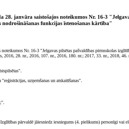
a 28. janvāra saistošajos noteikumos Nr. 16-3 "Jelgava
as nodrošināšanas funkcijas īstenošanas kārtība"
os noteikumos Nr. 16-3 "Jelgavas pilsētas pašvaldības pirmsskolas izglīt
 2016, 28. nr., 2016, 107. nr., 2016, 180. nr.; 2017, 33. nr., 2018, 46. n
stspilsētas".
 "reģistrācijas, uzņemšanas un atskaitīšanas".
;".
lītības pārvaldē jāiesniedz iesniegums (4. pielikums) personīgi vai ele