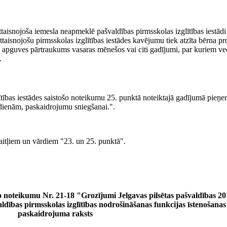
ttaisnojoša iemesla neapmeklē pašvaldības pirmsskolas izglītības iestādi
 attaisnojošu pirmsskolas izglītības iestādes kavējumu tiek atzīta bērna 
s apguves pārtraukums vasaras mēnešos vai citi gadījumi, par kuriem vecā
.
ības iestādes saistošo noteikumu 25. punktā noteiktajā gadījumā pieņem
dienām, paskaidrojumu sniegšanai.".
kaitļiem un vārdiem "23. un 25. punktā".
šo noteikumu Nr. 21-18 "Grozījumi Jelgavas pilsētas pašvaldības 20
aldības pirmsskolas izglītības nodrošināšanas funkcijas īstenošana
paskaidrojuma raksts