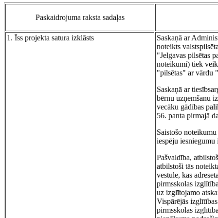
Paskaidrojuma raksta sadaļas
1. Īss projekta satura izklāsts
Saskaņā ar Administr
noteikts valstspilsē
"Jelgavas pilsētas p
noteikumi) tiek veik
"pilsētas" ar vārdu "
Saskaņā ar tiesībsar
bērnu uzņemšanu izg
vecāku gādības palik
56. panta pirmajā da
Saistošo noteikumu 
iespēju iesniegumu i
Pašvaldība, atbilsto
atbilstoši tās noteik
vēstule, kas adresē
pirmsskolas izglītīb
uz izglītojamo atska
Vispārējās izglītība
pirmsskolas izglītīb