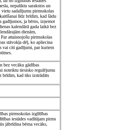
 lai no izglītības iestādes
mesla, nepaliktu sarakstos un
u vietu sadalījumu pirmsskolas
kaitīšanai līdz brīdim, kad šādu
a gadījumos, ja bērns, izņemot
 dienas kalendārā gada laikā bez
kalendārajām dienām,
. Par attaisnojošu pirmsskolas
bas stāvokļa dēļ, ko apliecina
 vai citi gadījumi, par kuriem
būtnes.
un bez vecāku gādības
ai noteiktu tiesisko regulējumu
 brīdim, kad tiks izstrādāts
ības pirmsskolas izglītības
lītības iestādes vadītājam pirms
ūs jābrīdina bērna vecāks,