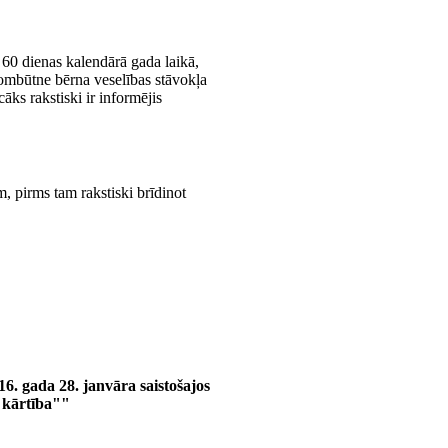
 60 dienas kalendārā gada laikā,
prombūtne bērna veselības stāvokļa
ks rakstiski ir informējis
, pirms tam rakstiski brīdinot
16. gada 28. janvāra saistošajos
s kārtība""