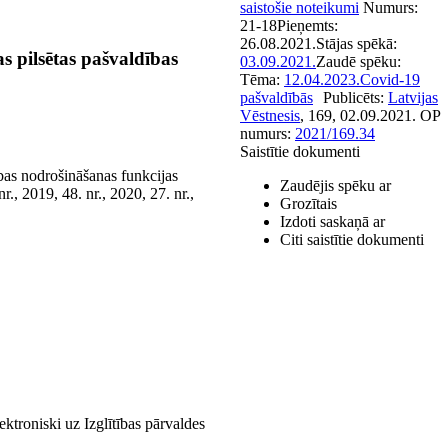
saistošie noteikumi
Numurs:
21-18
Pieņemts:
26.08.2021.
Stājas spēkā:
s pilsētas pašvaldības
03.09.2021.
Zaudē spēku:
Tēma:
12.04.2023.
Covid-19
pašvaldībās
Publicēts:
Latvijas
Vēstnesis
, 169, 02.09.2021.
OP
numurs:
2021/169.34
Saistītie dokumenti
ības nodrošināšanas funkcijas
Zaudējis spēku ar
r., 2019, 48. nr., 2020, 27. nr.,
Grozītais
Izdoti saskaņā ar
Citi saistītie dokumenti
ktroniski uz Izglītības pārvaldes