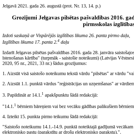
Jelgavā 2021. gada 26. augustā (prot. Nr. 13, 14. p.)
Grozījumi Jelgavas pilsētas pašvaldības 2016. gad
pirmsskolas izglītīb
Izdoti saskaņā ar Vispārējās izglītības likuma 26. panta pirmo daļu,
4
Izglītības likuma 17. panta 2.
daļu
Izdarīt Jelgavas pilsētas pašvaldības 2016. gada 28. janvāra saistošaj
īstenošanas kārtība" (turpmāk - saistošie noteikumi) (Latvijas Vēstnesis,
2020, 95 nr., 2021, 33 nr.) šādus grozījumus:
1. Aizstāt visā saistošo noteikumu tekstā vārdu "pilsētas" ar vārdu "val
2. Aizstāt 1.1. punktā vārdus "reģistrācijas un uzņemšanas" ar vārdiem
1
3. Papildināt ar 14.1.
apakšpunktu šādā redakcijā:
1
"14.1.
bērniem bāreņiem vai bez vecāku gādības palikušiem bērniem
4. Izteikt 15. punkta pirmo teikumu šādā redakcijā:
"Saistošo noteikumu 14.1.-14.9. punktā noteiktajā gadījumā vecākam Izg
elektronisko pastu (parakstītu ar drošu elektronisko parakstu).".