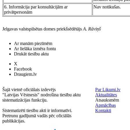
6. Informācija par konsultācijām ar
Nav notikušas.
privātpersonām
Jelgavas valstspilsētas domes priekšsēdētājs
A. Rāviņš
Ar manām piezīmēm
Ar lielāka izmēra fontu
Drukāt tiesību aktu
X
Facebook
Draugiem.lv
Šajā vietnē oficiālais izdevējs
Par Likumi.lv
"Latvijas Vēstnesis" nodrošina tiesību aktu
Aktualitātes
sistematizācijas funkciju.
Atsauksmēm
Apmācības
Sistematizēti tiesību akti ir informatīvi.
Kontakti
Pretrunu gadījumā vadās pēc oficiālās
publikācijas.