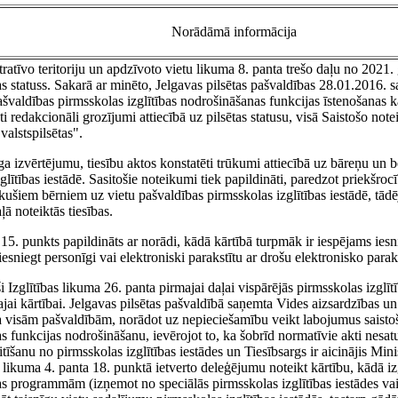
Norādāmā informācija
atīvo teritoriju un apdzīvoto vietu likuma 8. panta trešo daļu no 2021. ga
tas statuss. Sakarā ar minēto, Jelgavas pilsētas pašvaldības 28.01.2016. 
ašvaldības pirmsskolas izglītības nodrošināšanas funkcijas īstenošanas k
ti redakcionāli grozījumi attiecībā uz pilsētas statusu, visā Saistošo not
valstspilsētas".
ga izvērtējumu, tiesību aktos konstatēti trūkumi attiecībā uz bāreņu un
lītības iestādē. Sasitošie noteikumi tiek papildināti, paredzot priekšr
ušiem bērniem uz vietu pašvaldības pirmsskolas izglītības iestādē, tādē
ļā noteiktās tiesības.
15. punkts papildināts ar norādi, kādā kārtībā turpmāk ir iespējams ies
esniegt personīgi vai elektroniski parakstītu ar drošu elektronisko parak
ši Izglītības likuma 26. panta pirmajai daļai vispārējās pirmsskolas izglī
tajai kārtībai. Jelgavas pilsētas pašvaldībā saņemta Vides aizsardzības un 
ta visām pašvaldībām, norādot uz nepieciešamību veikt labojumus saist
as funkcijas nodrošināšanu, ievērojot to, ka šobrīd normatīvie akti nesat
itīšanu no pirmsskolas izglītības iestādes un Tiesībsargs ir aicinājis Mini
s likuma 4. panta 18. punktā ietverto deleģējumu noteikt kārtību, kādā izg
as programmām (izņemot no speciālās pirmsskolas izglītības iestādes vai