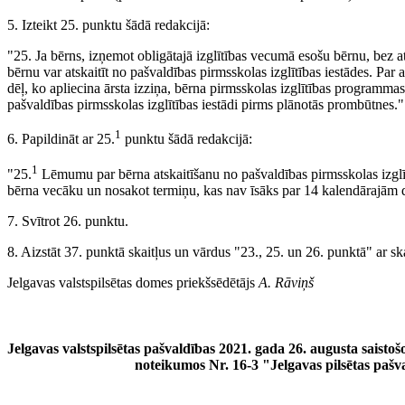
5. Izteikt 25. punktu šādā redakcijā:
"25. Ja bērns, izņemot obligātajā izglītības vecumā esošu bērnu, bez a
bērnu var atskaitīt no pašvaldības pirmsskolas izglītības iestādes. Par
dēļ, ko apliecina ārsta izziņa, bērna pirmsskolas izglītības programma
pašvaldības pirmsskolas izglītības iestādi pirms plānotās prombūtnes."
1
6. Papildināt ar 25.
punktu šādā redakcijā:
1
"25.
Lēmumu par bērna atskaitīšanu no pašvaldības pirmsskolas izglīt
bērna vecāku un nosakot termiņu, kas nav īsāks par 14 kalendārajām 
7. Svītrot 26. punktu.
8. Aizstāt 37. punktā skaitļus un vārdus "23., 25. un 26. punktā" ar s
Jelgavas valstspilsētas domes priekšsēdētājs
A. Rāviņš
Jelgavas valstspilsētas pašvaldības 2021. gada 26. augusta saisto
noteikumos Nr. 16-3 "Jelgavas pilsētas pašv