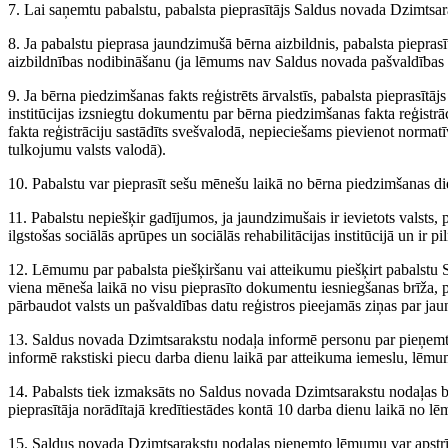
7. Lai saņemtu pabalstu, pabalsta pieprasītājs Saldus novada Dzimtsa
8. Ja pabalstu pieprasa jaundzimušā bērna aizbildnis, pabalsta piepras
aizbildnības nodibināšanu (ja lēmums nav Saldus novada pašvaldības r
9. Ja bērna piedzimšanas fakts reģistrēts ārvalstīs, pabalsta pieprasītā
institūcijas izsniegtu dokumentu par bērna piedzimšanas fakta reģistr
fakta reģistrāciju sastādīts svešvalodā, nepieciešams pievienot normatī
tulkojumu valsts valodā).
10. Pabalstu var pieprasīt sešu mēnešu laikā no bērna piedzimšanas di
11. Pabalstu nepiešķir gadījumos, ja jaundzimušais ir ievietots valsts,
ilgstošas sociālās aprūpes un sociālās rehabilitācijas institūcijā un ir p
12. Lēmumu par pabalsta piešķiršanu vai atteikumu piešķirt pabalst
viena mēneša laikā no visu pieprasīto dokumentu iesniegšanas brīža,
pārbaudot valsts un pašvaldības datu reģistros pieejamās ziņas par j
13. Saldus novada Dzimtsarakstu nodaļa informē personu par pieņem
informē rakstiski piecu darba dienu laikā par atteikuma iemeslu, lēmu
14. Pabalsts tiek izmaksāts no Saldus novada Dzimtsarakstu nodaļas bu
pieprasītāja norādītajā kredītiestādes kontā 10 darba dienu laikā no l
15. Saldus novada Dzimtsarakstu nodaļas pieņemto lēmumu var apstrī