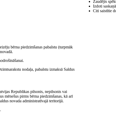
Zaudējis spēk
Izdoti saskaņā
Citi saistītie
nreizēju bērna piedzimšanas pabalstu (turpmāk
 novadā.
nodrošināšanai.
zimtsarakstu nodaļa, pabalstu izmaksā Saldus
tvijas Republikas pilsonis, nepilsonis vai
us mēnešus pirms bērna piedzimšanas, kā arī
ldus novada administratīvajā teritorijā.
.