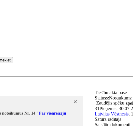
meklēt
Tiesību akta pase
Statuss:
Nosaukums
Zaudējis spēku
spē
31
Pieņemts:
30.07.
s noteikumus Nr. 14 "
Par vienreizēju
Latvijas Vēstnesis
, 
Satura rādītājs
Saistītie dokumenti