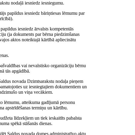
rakstu nodaļā iesniedz iesniegumu.
ītājs papildus iesniedz bāriņtiesas lēmumu par
īcībā).
js papildus iesniedz ārvalsts kompetentās
āciju (ja dokuments par bērna piedzimšanas
vajos aktos noteiktajā kārtībā apliecinātu
enas.
 pašvaldības vai nevalstisko organizāciju bērnu
ilnā tās apgādībā.
u Saldus novada Dzimtsarakstu nodaļa pieņem
 pamatojoties uz iesniegtajiem dokumentiem un
aundzimušo un viņa vecākiem.
to lēmumu, atteikuma gadījumā personu
ma apstrīdēšanas termiņu un kārtību.
džeta līdzekļiem un tiek ieskaitīts pabalsta
ēmuma spēkā stāšanās dienas.
dēt Saldus novada domes administratīvo aktu