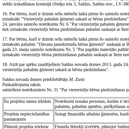
strīdu izskatīšanas komisijā (Striķu iela 3, Saldus, Saldus nov., LV-38
16. Par bērnu, kurš ir dzimis sešu mēnešu laikā pirms šo saistošo not
izmaksāts "Vienreizējs pabalsts ģimenei sakarā ar bērna piedzimšan
24. janvāra saistošo noteikumu Nr. 6 "Par vienreizēju pabalstu ģimen
tiek izmaksāts vienreizējs bērna piedzimšanas pabalsts saskaņā ar ši
17. Par bērnu, kurš ir dzimis sešu mēnešu laikā pirms šo saistošo not
izmaksāts pabalsts "Dāvana jaundzimuša bērna ģimenei" saskaņā ar 
gada 23. maija saistošo noteikumu Nr. 5 "Par papildu materiālo palī
izmaksāts vienreizējs bērna piedzimšanas pabalsts saskaņā ar šiem n
18. Atzīt par spēku zaudējušiem Saldus novada domes 2013. gada 24. 
vienreizēju pabalstu ģimenei sakarā ar bērna piedzimšanu".
Saldus novada domes priekšsēdētājs
M. Zusts
Paskaidrojuma raksts
saistošiem noteikumiem Nr. 31 "Par vienreizēju bērna piedzimšanas 
Īss projekta satura izklāsts
Noteikumi nosaka personas, kurām ir tie
pabalstu, pabalsta apmēru, piešķiršanas 
Projekta nepieciešamības
Sniegt finansiālu atbalstu ģimenēm, kurās
pamatojums
Plānotā projekta ietekme
Finanšu līdzekļi izvērtēti, plānojot Sal