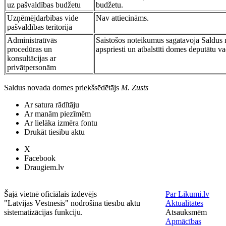
uz pašvaldības budžetu
budžetu.
Uzņēmējdarbības vide
Nav attiecināms.
pašvaldības teritorijā
Administratīvās
Saistošos noteikumus sagatavoja Saldus n
procedūras un
apspriesti un atbalstīti domes deputātu 
konsultācijas ar
privātpersonām
Saldus novada domes priekšsēdētājs
M. Zusts
Ar satura rādītāju
Ar manām piezīmēm
Ar lielāka izmēra fontu
Drukāt tiesību aktu
X
Facebook
Draugiem.lv
Šajā vietnē oficiālais izdevējs
Par Likumi.lv
"Latvijas Vēstnesis" nodrošina tiesību aktu
Aktualitātes
sistematizācijas funkciju.
Atsauksmēm
Apmācības