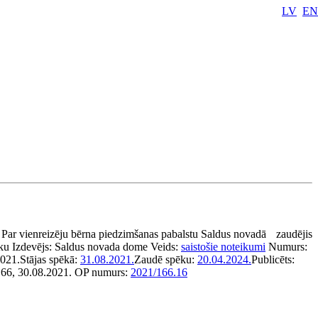
LV
EN
:
Par vienreizēju bērna piedzimšanas pabalstu Saldus novadā
zaudējis
ku
Izdevējs:
Saldus novada dome
Veids:
saistošie noteikumi
Numurs:
2021.
Stājas spēkā:
31.08.2021.
Zaudē spēku:
20.04.2024.
Publicēts:
166, 30.08.2021.
OP numurs:
2021/166.16