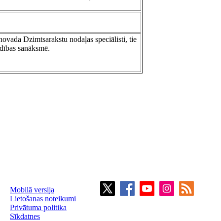
ovada Dzimtsarakstu nodaļas speciālisti, tie
vadības sanāksmē.
Mobilā versija
Lietošanas noteikumi
Privātuma politika
Sīkdatnes