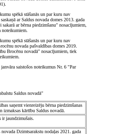
01).
eikumu spēkā stāšanās un par kuru nav
u" saskaņā ar Saldus novada domes 2013. gada
ei sakarā ar bērna piedzimšanu" nosacījumiem,
em noteikumiem.
eikumu spēkā stāšanās un par kuru nav
Brocēnu novada pašvaldības domes 2019.
dzību Brocēnu novadā" nosacījumiem, tiek
oteikumiem.
janvāra saistošos noteikumus Nr. 6 "Par
pabalstu Saldus novadā"
sības saņemt vienreizēju bērna piedzimšanas
un izmaksas kārtību Saldus novadā.
 ir jaundzimušais.
dus novada Dzimtsarakstu nodaļas 2021. gada