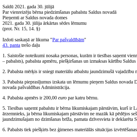
Saldū 2021. gada 30. jūlijā
Par vienreizēju bērna piedzimšanas pabalstu Saldus novadā
Pieņemti ar Saldus novada domes
2021. gada 30. jūlija ārkārtas sēdes lēmumu
(prot. Nr. 15, 14. §)
Izdoti saskaņā ar likuma "
Par pašvaldībām
"
43. panta
trešo daļu
1. Saistošie noteikumi nosaka personas, kurām ir tiesības saņemt vie
– pabalsts), pabalsta apmēru, piešķiršanas un izmaksas kārtību Saldus
2. Pabalsta mērķis ir sniegt materiālu atbalstu jaundzimušā vajadzību 
3. Pabalsta pieprasījumus izskata un lēmumu pieņem Saldus novada D
novada pašvaldības Administrācija.
4. Pabalsta apmērs ir 200,00
euro
par katru bērnu.
5. Tiesības saņemt pabalstu ir bērna likumiskajam pārstāvim, kurš ir La
ārzemnieks, ja bērna likumiskajam pārstāvim ne mazāk kā pēdējos seš
jaundzimušajam no dzimšanas brīža, pamata dzīvesvieta ir deklarēta Sa
6. Pabalsts tiek piešķirts bez ģimenes materiālās situācijas izvērtēšanas