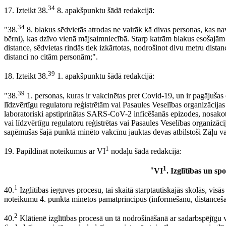
34
17. Izteikt 38.
8. apakšpunktu šādā redakcijā:
34
"38.
8. blakus sēdvietās atrodas ne vairāk kā divas personas, kas nav
bērni), kas dzīvo vienā mājsaimniecībā. Starp katrām blakus esošajām
distance, sēdvietas rindās tiek izkārtotas, nodrošinot divu metru dis
distanci no citām personām;".
39
18. Izteikt 38.
1. apakšpunktu šādā redakcijā:
39
"38.
1. personas, kuras ir vakcinētas pret Covid-19, un ir pagājušas
līdzvērtīgu regulatoru reģistrētām vai Pasaules Veselības organizācijas
laboratoriski apstiprinātas SARS-CoV-2 inficēšanās epizodes, nosak
vai līdzvērtīgu regulatoru reģistrētas vai Pasaules Veselības organizāc
saņēmušas šajā punktā minēto vakcīnu jauktas devas atbilstoši Zāļu va
1
19. Papildināt noteikumus ar VI
nodaļu šādā redakcijā:
1
"
VI
. Izglītības un s
1
40.
Izglītības ieguves procesu, tai skaitā starptautiskajās skolās, vis
noteikumu 4. punktā minētos pamatprincipus (informēšanu, distancēšan
2
40.
Klātienē izglītības procesā un tā nodrošināšanā ar sadarbspējīgu v