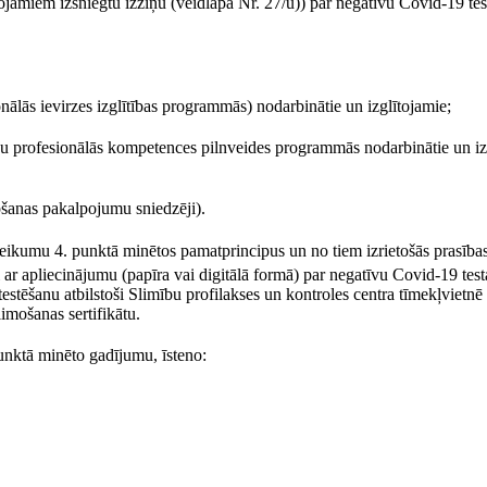
ītojamiem izsniegtu izziņu (veidlapa Nr. 27/u)) par negatīvu Covid-19 tes
onālās ievirzes izglītības programmās) nodarbinātie un izglītojamie;
gogu profesionālās kompetences pilnveides programmās nodarbinātie un i
pšanas pakalpojumu sniedzēji).
teikumu 4. punktā minētos pamatprincipus un no tiem izrietošās prasīb
 ar apliecinājumu (papīra vai digitālā formā) par negatīvu Covid-19 test
stēšanu atbilstoši Slimību profilakses un kontroles centra tīmekļvietnē
imošanas sertifikātu.
nktā minēto gadījumu, īsteno: