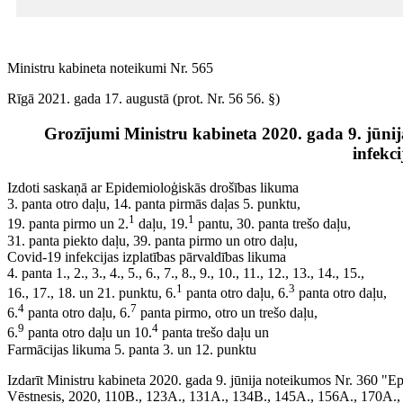
Ministru kabineta noteikumi Nr. 565
Rīgā 2021. gada 17. augustā (prot. Nr. 56 56. §)
Grozījumi Ministru kabineta 2020. gada 9. jūn
infekci
Izdoti saskaņā ar Epidemioloģiskās drošības likuma
3. panta otro daļu, 14. panta pirmās daļas 5. punktu,
1
1
19. panta pirmo un 2.
daļu, 19.
pantu, 30. panta trešo daļu,
31. panta piekto daļu, 39. panta pirmo un otro daļu,
Covid-19 infekcijas izplatības pārvaldības likuma
4. panta 1., 2., 3., 4., 5., 6., 7., 8., 9., 10., 11., 12., 13., 14., 15.,
1
3
16., 17., 18. un 21. punktu, 6.
panta otro daļu, 6.
panta otro daļu,
4
7
6.
panta otro daļu, 6.
panta pirmo, otro un trešo daļu,
9
4
6.
panta otro daļu un 10.
panta trešo daļu un
Farmācijas likuma 5. panta 3. un 12. punktu
Izdarīt Ministru kabineta 2020. gada 9. jūnija noteikumos Nr. 360 "E
Vēstnesis, 2020, 110B., 123A., 131A., 134B., 145A., 156A., 170A.