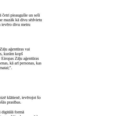
 četri pieaugušie un seši
 ne mazāk kā divu sēdvietu
a ievēro divu metru
 Zāļu aģentūras vai
nas, kurām kopš
 Eiropas Zāļu aģentūras
enas, kā arī personas, kas
matai;".
izē klātienē, ievērojot šo
šās prasības.
i digitālā formā