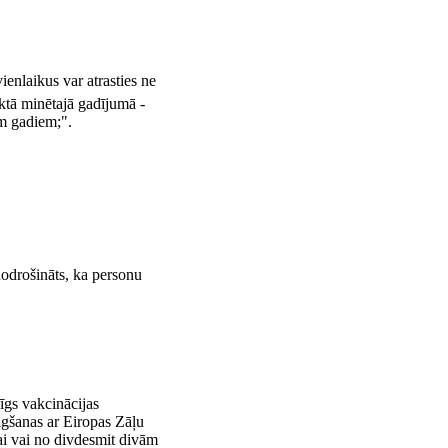
ienlaikus var atrasties ne
tā minētajā gadījumā -
em gadiem;".
nodrošināts, ka personu
īgs vakcinācijas
eigšanas ar Eiropas Zāļu
jai vai no divdesmit divām