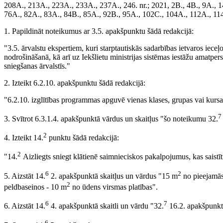
208A., 213A., 223A., 233A., 237A., 246. nr.; 2021, 2B., 4B., 9A., 1
76A., 82A., 83A., 84B., 85A., 92B., 95A., 102C., 104A., 112A., 114
1. Papildināt noteikumus ar 3.5. apakšpunktu šādā redakcijā:
"3.5. ārvalstu ekspertiem, kuri starptautiskās sadarbības ietvaros iece
nodrošināšanā, kā arī uz Iekšlietu ministrijas sistēmas iestāžu amatpe
sniegšanas ārvalstīs."
2. Izteikt 6.2.10. apakšpunktu šādā redakcijā:
"6.2.10. izglītības programmas apguvē vienas klases, grupas vai kursa 
7
3. Svītrot 6.3.1.4. apakšpunktā vārdus un skaitļus "šo noteikumu 32.
2
4. Izteikt 14.
punktu šādā redakcijā:
2
"14.
Aizliegts sniegt klātienē saimnieciskos pakalpojumus, kas saistīti 
6
2
5. Aizstāt 14.
2. apakšpunktā skaitļus un vārdus "15 m
no pieejamās
2
peldbaseinos - 10 m
no ūdens virsmas platības".
6
7
6. Aizstāt 14.
4. apakšpunktā skaitli un vārdu "32.
16.2. apakšpunkta
6