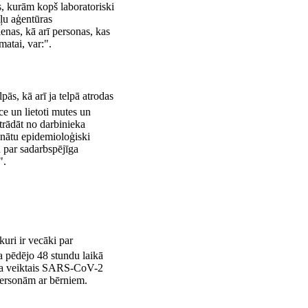
, kurām kopš laboratoriski
ļu aģentūras
enas, kā arī personas, kas
atai, var:".
ās, kā arī ja telpā atrodas
e un lietoti mutes un
trādāt no darbinieka
šinātu epidemioloģiski
u par sadarbspējīga
".
uri ir vecāki par
a pēdējo 48 stundu laikā
uma veiktais SARS-CoV-2
 personām ar bērniem.