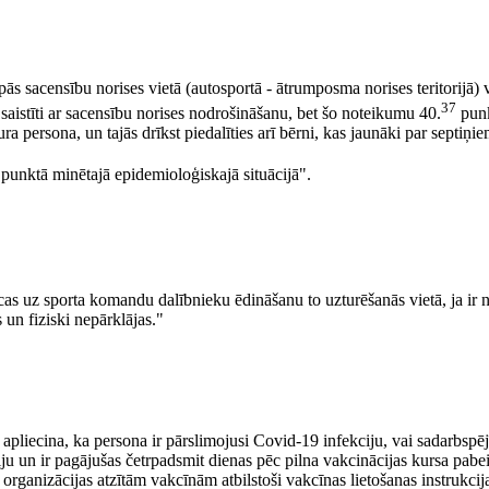
ās sacensību norises vietā (autosportā - ātrumposma norises teritorijā) v
37
i saistīti ar sacensību norises nodrošināšanu, bet šo noteikumu 40.
punk
ura persona, un tajās drīkst piedalīties arī bērni, kas jaunāki par septiņi
punktā minētajā epidemioloģiskajā situācijā".
as uz sporta komandu dalībnieku ēdināšanu to uzturēšanās vietā, ja ir 
 un fiziski nepārklājas."
apliecina, ka persona ir pārslimojusi Covid-19 infekciju, vai sadarbspēj
ciju un ir pagājušas četrpadsmit dienas pēc pilna vakcinācijas kursa pab
 organizācijas atzītām vakcīnām atbilstoši vakcīnas lietošanas instrukci