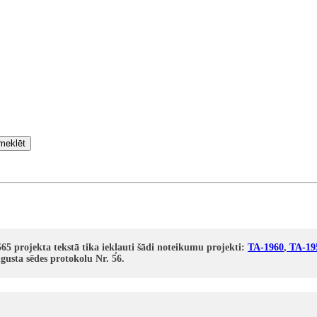
meklēt
65 projekta tekstā tika iekļauti šādi noteikumu projekti:
TA-
1960
,
TA-19
gusta sēdes protokolu Nr. 56.