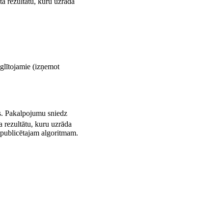
ta rezultātu, kuru uzrāda
zglītojamie (izņemot
as. Pakalpojumu sniedz
a rezultātu, kuru uzrāda
 publicētajam algoritmam.