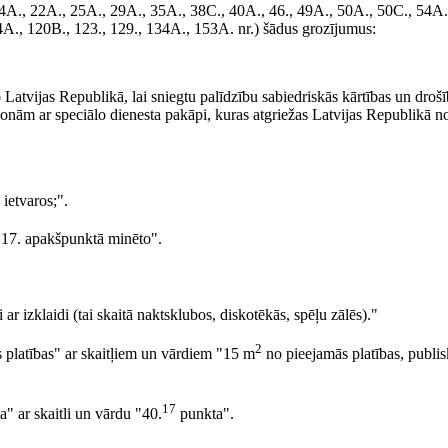
4A., 22A., 25A., 29A., 35A., 38C., 40A., 46., 49A., 50A., 50C., 54A.
A., 120B., 123., 129., 134A., 153A. nr.) šādus grozījumus:
ļo Latvijas Republikā, lai sniegtu palīdzību sabiedriskās kārtības un dro
rsonām ar speciālo dienesta pakāpi, kuras atgriežas Latvijas Republikā n
ietvaros;".
17. apakšpunktā minēto".
ar izklaidi (tai skaitā naktsklubos, diskotēkās, spēļu zālēs)."
2
 platības" ar skaitļiem un vārdiem "15 m
no pieejamās platības, publis
17
" ar skaitli un vārdu "40.
punkta".