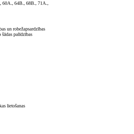
, 60A., 64B., 68B., 71A.,
šības un robežapsardzības
o šādas palīdzības
kas lietošanas