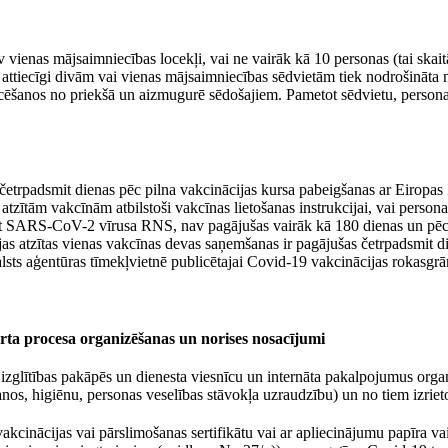
 vienas mājsaimniecības locekļi, vai ne vairāk kā 10 personas (tai skaitā
 attiecīgi divām vai vienas mājsaimniecības sēdvietām tiek nodrošināta
tancēšanos no priekšā un aizmugurē sēdošajiem. Pametot sēdvietu, person
 četrpadsmit dienas pēc pilna vakcinācijas kursa pabeigšanas ar Eiropas
 atzītām vakcīnām atbilstoši vakcīnas lietošanas instrukcijai, vai perso
ot SARS-CoV-2 vīrusa RNS, nav pagājušas vairāk kā 180 dienas un pēc
ijas atzītas vienas vakcīnas devas saņemšanas ir pagājušas četrpadsmit di
lsts aģentūras tīmekļvietnē publicētajai Covid-19 vakcinācijas rokasgrā
porta procesa organizēšanas un norises nosacījumi
ās izglītības pakāpēs un dienesta viesnīcu un internāta pakalpojumus organ
os, higiēnu, personas veselības stāvokļa uzraudzību) un no tiem izrieto
akcinācijas vai pārslimošanas sertifikātu vai ar apliecinājumu papīra va