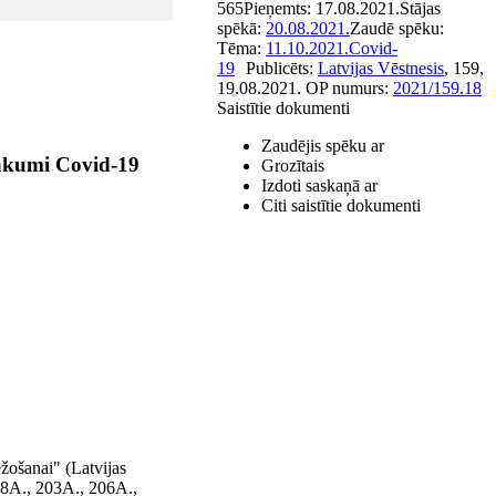
565
Pieņemts:
17.08.2021.
Stājas
spēkā:
20.08.2021.
Zaudē spēku:
Tēma:
11.10.2021.
Covid-
19
Publicēts:
Latvijas Vēstnesis
, 159,
19.08.2021.
OP numurs:
2021/159.18
Saistītie dokumenti
Zaudējis spēku ar
sākumi Covid-19
Grozītais
Izdoti saskaņā ar
Citi saistītie dokumenti
žošanai" (Latvijas
98A., 203A., 206A.,