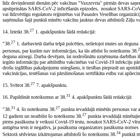
līdz deviņdesmit dienām pēc vakcīnas "Vaxzevria" pirmās devas saņem
apstiprinātas SARS-CoV-2 inficēšanās epizodes, nosakot SARS-CoV-
vai līdzvērtīgu regulatoru reģistrētas vai Pasaules Veselības organizāc
saņēmušas šajā punktā minēto vakcīnu jauktas devas atbilstoši Zāļu va
27
14. Izteikt 38.
1. apakšpunktu šādā redakcijā:
27
"38.
1. darbavietā darba telpā pulcēties, nelietojot mutes un deguna a
2
personas, par kurām nav informācijas, ka tās atbilst šo noteikumu 38.
deguna aizsegi. Darba devējam, lai nodrošinātu uzņēmuma darbības ilgt
iegūto informāciju par atbilstību vakcinētas vai Covid-19 infekciju pā
drošu izglītības pakalpojumu sniegšanu, ir tiesības pieprasīt un apstrā
vakcinācijas, testēšanas vai pārslimošanas sertifikāta esību vai aplieci
27
15. Svītrot 38.
7. apakšpunktu.
31
16. Papildināt noteikumus ar 38.
4. apakšpunktu šādā redakcijā:
31
27
"38.
4. šo noteikumu 38.
punkta ievaddaļā minētās personas var a
27
12 gadiem un neatbilst šo noteikumu 38.
punkta ievaddaļā minētajie
pirms pasākuma ir veikusi Covid-19 testu, nosakot SARS-CoV-2 vīrus
antigēna tests ir negatīvs, ja pasākuma organizators pasākuma norises 
34
Sektorā sēdvietas izkārtojamas atbilstoši šo noteikumu 38.
punktā m