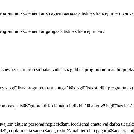
as programmu skolēniem ar smagiem garīgās attīstības traucējumiem vai v
s programmu skolēniem ar garīgās attīstības traucējumiem;
ās ievirzes un profesionālās vidējās izglītības programmu mācību priek
irzes izglītības programmas un augstākās izglītības studiju programmas)
programmas patstāvīgu praktisko iemaņu individuālā apguvē izglītības ies
īvajiem aktiem personai nepieciešami iecelšanai amatā vai darba tiesisk
amlīdzīga dokumenta saņemšanai, uzturēšanai, termiņa pagarināšanai vai at