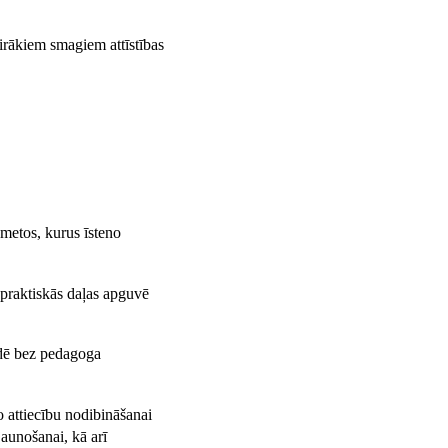
airākiem smagiem attīstības
šmetos, kurus īsteno
 praktiskās daļas apguvē
tādē bez pedagoga
o attiecību nodibināšanai
jaunošanai, kā arī