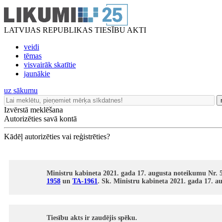
LATVIJAS REPUBLIKAS TIESĪBU AKTI
veidi
tēmas
visvairāk skatītie
jaunākie
uz sākumu
Izvērstā meklēšana
Autorizēties savā kontā
Kādēļ autorizēties vai reģistrēties?
Ministru kabineta 2021. gada 17. augusta noteikumu Nr. 5
1958
un
TA-1961
. Sk. Ministru kabineta 2021. gada 17. au
Tiesību akts ir zaudējis spēku.