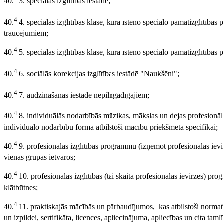
40.
3. speciālās izglītības iestādē;
4
40.
4. speciālās izglītības klasē, kurā īsteno speciālo pamatizglītīb
traucējumiem;
4
40.
5. speciālās izglītības klasē, kurā īsteno speciālo pamatizglītība
4
40.
6. sociālās korekcijas izglītības iestādē "Naukšēni";
4
40.
7. audzināšanas iestādē nepilngadīgajiem;
4
40.
8. individuālās nodarbībās mūzikas, mākslas un dejas profesionāl
individuālo nodarbību formā atbilstoši mācību priekšmeta specifikai;
4
40.
9. profesionālās izglītības programmu (izņemot profesionālās iev
vienas grupas ietvaros;
4
40.
10. profesionālās izglītības (tai skaitā profesionālās ievirzes) 
klātbūtnes;
4
40.
11. praktiskajās mācībās un pārbaudījumos, kas atbilstoši normat
un izpildei, sertifikāta, licences, apliecinājuma, apliecības un cita t