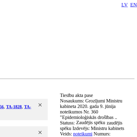
LV
EN
Tiesību akta pase
Nosaukums:
Grozījumi Ministru
kabineta 2020. gada 9. jūnija
56
,
TA-1828
,
TA-
noteikumos Nr. 360
"Epidemioloģiskās drošības ..
Zaudējis spēku
Statuss:
zaudējis
spēku
Izdevējs:
Ministru kabinets
Veids:
noteikumi
Numurs: