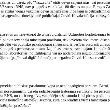
šanas un uzreiz pēc "Vaxzevria" otrās devas saņemšanas, vai personas
2 vīrusa RNS, nav pagājušas vairāk kā 180 dienas un pēc Eiropas Zā
ijas atzītas vienas vakcīnas devas saņemšanas ir pagājušas četrpadsmit di
lsts aģentūras tīmekļvietnē publicētajai Covid-19 vakcinācijas rokasgrām
izsegus un neievērojot divu metru distanci. Uzturoties koplietošanas telp
7
punkta ievaddaļā minētajām prasībām, tiek ievērota divu metru distanc
spēju vai publisko pakalpojumu sniegšanu, ir tiesības pieprasīt un aps
rslimojušas personas statusam. Izglītības procesa īstenotājam, lai nodro
dāt no laboratorijas, no izglītojamā vai no nodarbinātā iegūto informācij
nājumu (papīra vai digitālā formā) par negatīvu Covid-19 testa rezultātu;
pmeklēt publiskus pasākumus kopā ar nepilngadīgiem bērniem. Bērni, k
m nosacījumiem, uzrāda sadarbspējīgu testēšanas sertifikātu, ka person
a RNS, un tas ir negatīvs, vai pēdējo sešu stundu laikā pirms pasāk
vietā nodrošina atsevišķu sektoru, kurā tiek ierādītas vietas minētajām
inētajām prasībām."