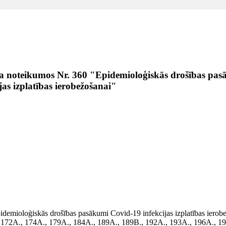
ija noteikumos Nr. 360 "Epidemioloģiskās drošības pa
jas izplatības ierobežošanai"
pidemioloģiskās drošības pasākumi Covid-19 infekcijas izplatības ierobe
, 172A., 174A., 179A., 184A., 189A., 189B., 192A., 193A., 196A., 1