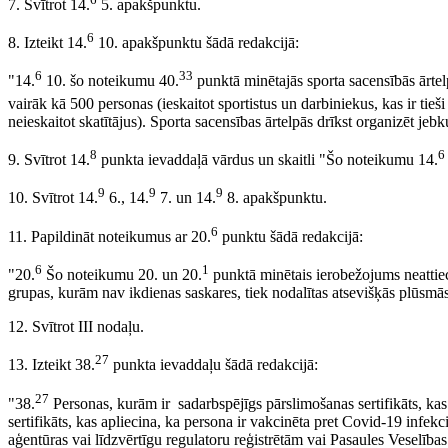
7. Svītrot 14.
5. apakšpunktu.
6
8. Izteikt 14.
10. apakšpunktu šādā redakcijā:
6
33
"14.
10. šo noteikumu 40.
punktā minētajās sporta sacensībās ārtelp
vairāk kā 500 personas (ieskaitot sportistus un darbiniekus, kas ir tieš
neieskaitot skatītājus). Sporta sacensības ārtelpās drīkst organizēt jebk
8
6
9. Svītrot 14.
punkta ievaddaļā vārdus un skaitli "Šo noteikumu 14.
9
9
9
10. Svītrot 14.
6., 14.
7. un 14.
8. apakšpunktu.
6
11. Papildināt noteikumus ar 20.
punktu šādā redakcijā:
6
1
"20.
Šo noteikumu 20. un 20.
punktā minētais ierobežojums neattiec
grupas, kurām nav ikdienas saskares, tiek nodalītas atsevišķās plūsmās
12. Svītrot III nodaļu.
27
13. Izteikt 38.
punkta ievaddaļu šādā redakcijā:
27
"38.
Personas, kurām ir sadarbspējīgs pārslimošanas sertifikāts, kas 
sertifikāts, kas apliecina, ka persona ir vakcinēta pret Covid-19 infek
aģentūras vai līdzvērtīgu regulatoru reģistrētām vai Pasaules Veselības