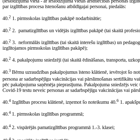
(ieslodzījuma vietā - ar ieslodzījuma vietas ārstniecības personas izgl
par izglītības procesa īstenošanu atbildīgajai personai, piedalās:
2
40.
1. pirmsskolas izglītības pakāpē nodarbinātie;
2
40.
2. pamatizglītības un vidējās izglītības pakāpē (tai skaitā profesi
2
40.
3. neformālās izglītības (tai skaitā interešu izglītības) un peda
izglītojamos pirmsskolas izglītības pakāpē);
2
40.
4. pakalpojumu sniedzēji (tai skaitā ēdināšanas, transporta, uzko
3
40.
Bērnu uzraudzības pakalpojumus īsteno klātienē, ievērojot šo no
persona ar sadarbspējīgu vakcinācijas vai pārslimošanas sertifikātu vai
pēc pakalpojuma saņēmēja pieprasījuma. Pakalpojuma sniedzējs veic te
Covid-19 testu neveic personas ar sadarbspējīgu vakcinācijas vai pārsl
4
6
40.
Izglītības procesu klātienē, izņemot šo noteikumu 40.
1. apakšpu
4
40.
1. pirmsskolas izglītības programmā;
4
40.
2. vispārējās pamatizglītības programmā 1.-3. klasei;
4