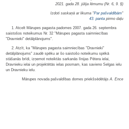
2021. gada 28. jūlija lēmumu (Nr. 6, 9. §)
Izdoti saskaņā ar likuma "
Par pašvaldībām
"
43. panta
pirmo daļu
1. Atcelt Mārupes pagasta padomes 2007. gada 26. septembra
saistošos noteikumus Nr. 32 "Mārupes pagasta saimniecības
"Dravnieki" detālplānojums".
2. Atzīt, ka "Mārupes pagasta saimniecības "Dravnieki"
detālplānojums" zaudē spēku ar šo saistošo noteikumu spēkā
stāšanās brīdi, izņemot noteiktās sarkanās līnijas Pētera ielai,
Dravnieku ielai un projektētās ielas posmam, kas savieno Selgas ielu
un Dravnieku ielu.
Mārupes novada pašvaldības domes priekšsēdētājs
A. Ence