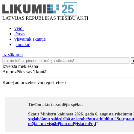
LATVIJAS REPUBLIKAS TIESĪBU AKTI
veidi
tēmas
visvairāk skatītie
jaunākie
uz sākumu
Izvērstā meklēšana
Autorizēties savā kontā
Kādēļ autorizēties vai reģistrēties?
Tiesību akts ir zaudējis spēku.
Skatīt Ministru kabineta 2026. gada 6. augusta rīkojumu 
saglabāšanu sabiedrībā ar ierobežotu atbildību "Starptau
māja" un vispārējo stratēģisko mērķi
".