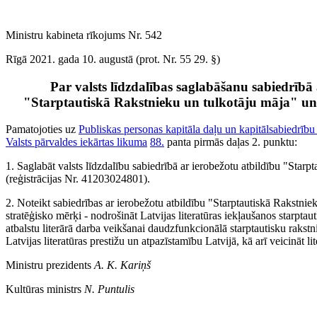
Ministru kabineta rīkojums Nr. 542
Rīgā 2021. gada 10. augustā (prot. Nr. 55 29. §)
Par valsts līdzdalības saglabāšanu sabiedrībā 
"Starptautiskā Rakstnieku un tulkotāju māja" un 
Pamatojoties uz
Publiskas personas kapitāla daļu un kapitālsabiedrību
Valsts pārvaldes iekārtas likuma
88.
panta pirmās daļas 2. punktu:
1. Saglabāt valsts līdzdalību sabiedrībā ar ierobežotu atbildību "Starp
(reģistrācijas Nr. 41203024801).
2. Noteikt sabiedrības ar ierobežotu atbildību "Starptautiskā Rakstnie
stratēģisko mērķi - nodrošināt Latvijas literatūras iekļaušanos starptauti
atbalstu literārā darba veikšanai daudzfunkcionālā starptautisku rakstni
Latvijas literatūras prestižu un atpazīstamību Latvijā, kā arī veicināt lit
Ministru prezidents
A. K. Kariņš
Kultūras ministrs
N. Puntulis