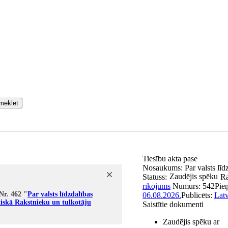
meklēt
Tiesību akta pase
Nosaukums:
Par valsts lī
Zaudējis spēku
Statuss:
Ra
rīkojums
Numurs:
542
Pie
Nr. 462 "
Par valsts līdzdalības
06.08.2026.
Publicēts:
Latv
tiskā Rakstnieku un tulkotāju
Saistītie dokumenti
Zaudējis spēku ar