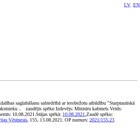
LV
EN
dzdalības saglabāšanu sabiedrībā ar ierobežotu atbildību "Starptautiskā
kstnieku ..
zaudējis spēku
Izdevējs:
Ministru kabinets
Veids:
ņemts:
10.08.2021.
Stājas spēkā:
10.08.2021.
Zaudē spēku:
ijas Vēstnesis
, 155, 13.08.2021.
OP numurs:
2021/155.23