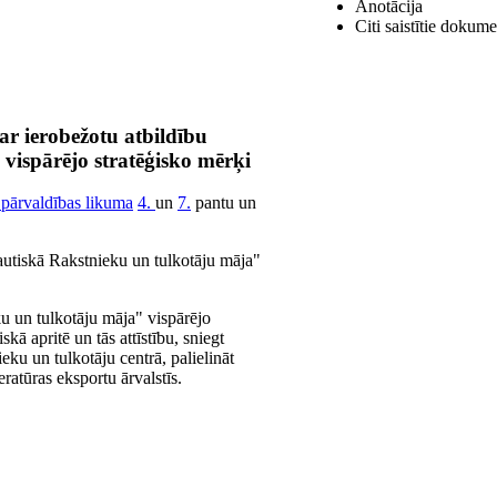
Anotācija
Citi saistītie dokume
ar ierobežotu atbildību
vispārējo stratēģisko mērķi
 pārvaldības likuma
4.
un
7.
pantu un
tautiskā Rakstnieku un tulkotāju māja"
ku un tulkotāju māja" vispārējo
skā apritē un tās attīstību, sniegt
eku un tulkotāju centrā, palielināt
eratūras eksportu ārvalstīs.