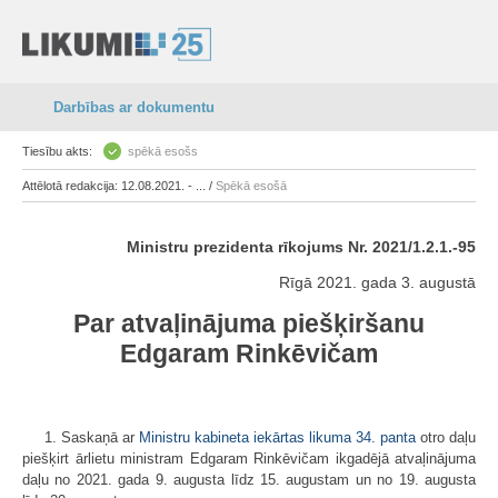
Darbības ar dokumentu
Tiesību akts:
spēkā esošs
Attēlotā redakcija: 12.08.2021. - ... /
Spēkā esošā
Ministru prezidenta rīkojums Nr. 2021/1.2.1.-95
Rīgā 2021. gada 3. augustā
Par atvaļinājuma piešķiršanu
Edgaram Rinkēvičam
1. Saskaņā ar
Ministru kabineta iekārtas likuma
34. panta
otro daļu
piešķirt ārlietu ministram Edgaram Rinkēvičam ikgadējā atvaļinājuma
daļu no 2021. gada 9. augusta līdz 15. augustam un no 19. augusta