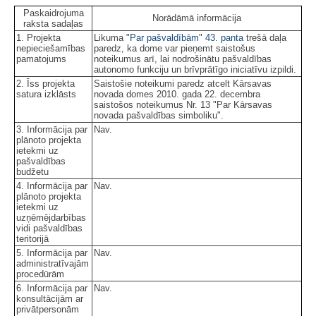
Paskaidrojuma
Norādāmā informācija
raksta sadaļas
1. Projekta
Likuma "
Par pašvaldībām
"
43. panta
trešā daļa
nepieciešamības
paredz, ka dome var pieņemt saistošus
pamatojums
noteikumus arī, lai nodrošinātu pašvaldības
autonomo funkciju un brīvprātīgo iniciatīvu izpildi.
2. Īss projekta
Saistošie noteikumi paredz atcelt Kārsavas
satura izklāsts
novada domes 2010. gada 22. decembra
saistošos noteikumus Nr. 13 "Par Kārsavas
novada pašvaldības simboliku".
3. Informācija par
Nav.
plānoto projekta
ietekmi uz
pašvaldības
budžetu
4. Informācija par
Nav.
plānoto projekta
ietekmi uz
uzņēmējdarbības
vidi pašvaldības
teritorijā
5. Informācija par
Nav.
administratīvajām
procedūrām
6. Informācija par
Nav.
konsultācijām ar
privātpersonām