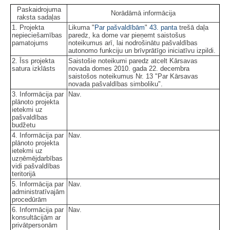
Paskaidrojuma
Norādāmā informācija
raksta sadaļas
1. Projekta
Likuma "
Par pašvaldībām
"
43. panta
trešā daļa
nepieciešamības
paredz, ka dome var pieņemt saistošus
pamatojums
noteikumus arī, lai nodrošinātu pašvaldības
autonomo funkciju un brīvprātīgo iniciatīvu izpildi.
2. Īss projekta
Saistošie noteikumi paredz atcelt Kārsavas
satura izklāsts
novada domes 2010. gada 22. decembra
saistošos noteikumus Nr. 13 "Par Kārsavas
novada pašvaldības simboliku".
3. Informācija par
Nav.
plānoto projekta
ietekmi uz
pašvaldības
budžetu
4. Informācija par
Nav.
plānoto projekta
ietekmi uz
uzņēmējdarbības
vidi pašvaldības
teritorijā
5. Informācija par
Nav.
administratīvajām
procedūrām
6. Informācija par
Nav.
konsultācijām ar
privātpersonām