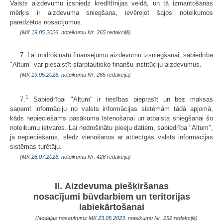
Valsts aizdevumu izsniedz kredītlīnijas veidā, un tā izmantošanas
mērķis ir aizdevuma sniegšana, ievērojot šajos noteikumos
paredzētos nosacījumus.
(MK
19.05.2026.
noteikumu Nr. 265 redakcijā)
7. Lai nodrošinātu finansējumu aizdevumu izsniegšanai, sabiedrība
"Altum" var piesaistīt starptautisko finanšu institūciju aizdevumus.
(MK
19.05.2026.
noteikumu Nr. 265 redakcijā)
1
7.
Sabiedrībai "Altum" ir tiesības pieprasīt un bez maksas
saņemt informāciju no valsts informācijas sistēmām tādā apjomā,
kāds nepieciešams pasākuma īstenošanai un atbalsta sniegšanai šo
noteikumu ietvaros. Lai nodrošinātu pieeju datiem, sabiedrība "Altum",
ja nepieciešams, slēdz vienošanos ar attiecīgās valsts informācijas
sistēmas turētāju.
(MK
28.07.2026.
noteikumu Nr. 426 redakcijā)
II. Aizdevuma piešķiršanas
nosacījumi būvdarbiem un teritorijas
labiekārtošanai
(Nodaļas nosaukums MK
23.05.2023.
noteikumu Nr. 252 redakcijā)