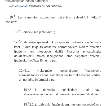
atsavināšanas cenas samaksai.
(MK
28.07.2026.
noteikumu Nr. 426 redakcijā)
2
19.
Lai saņemtu aizdevumu, pārstāvis sabiedrībā "Altum"
iesniedz:
2
19.
1. aizdevuma pieteikumu;
2
19.
2. dzīvokļu īpašnieku kopsapulces protokola vai lēmuma
kopiju, kurā iekļauts atbilstoši normatīvajiem aktiem dzīvokļa
īpašuma un piespiedu dalītā īpašuma privatizētajās
daudzdzīvokļu mājās izbeigšanas jomā pieņemts dzīvokļu
īpašnieku kopības lēmums par:
2
19.
2.1. maksimālo nepieciešamo finansējumu
atsavināšanas cenas samaksai un tā maksāšanas kārtību
un norādīta informācija par:
2
19.
2.1.
1.
dzīvokļu īpašniekiem, kuri savu
atsavināšanas cenas daļu maksā no saviem līdzekļiem;
2
19.
2.1.2. dzīvokļu īpašniekiem, kuriem nepieciešams