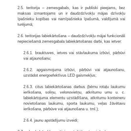
2.5. teritorija – zemesgabals, kas ir publiski pieejams, bez
maksas izmantojams un ir daudzdzīvokļu mājas dzīvokļu
īpašnieku kopības vai namīpašnieka īpašumā, valdījumā vai
turējumā;
2.6. teritorijas labiekārtošana – daudzdzīvokļu mājai funkcionāli
nepieciešamā zemesgabala labiekārtošanas darbi, kas ietver:
2.6.1. brauktuves, ietves vai stāvlaukuma izbūvi, pārbūvi
vai atjaunošanu;
2.6.2. apgaismojuma izbūvi, pārbūvi vai atjaunošanu,
uzstādot energoefektīvus LED gaismekļus;
2.6.3. citus labiekārtošanas darbus (bērnu rotaļu laukumu
ierīkošana, soliņu, velonovietņu, atkritumu urnu u. c.
labiekārtojuma elementu uzstādīšana, atkritumu konteineru
novietošanas laukumu, sporta laukumu, veļas žāvētavu
ierīkošana, pārbūve vai atjaunošana u. tml.);
2.6.4. jaunu apstādījumu izveidi;