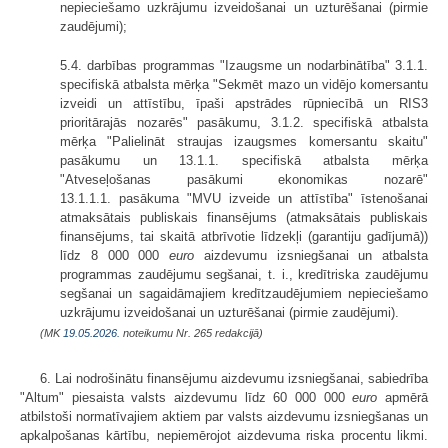
nepieciešamo uzkrājumu izveidošanai un uzturēšanai (pirmie
zaudējumi);
5.4. darbības programmas "Izaugsme un nodarbinātība" 3.1.1.
specifiskā atbalsta mērķa "Sekmēt mazo un vidējo komersantu
izveidi un attīstību, īpaši apstrādes rūpniecībā un RIS3
prioritārajās nozarēs" pasākumu, 3.1.2. specifiskā atbalsta
mērķa "Palielināt straujas izaugsmes komersantu skaitu"
pasākumu un 13.1.1. specifiskā atbalsta mērķa
"Atveseļošanas pasākumi ekonomikas nozarē"
13.1.1.1. pasākuma "MVU izveide un attīstība" īstenošanai
atmaksātais publiskais finansējums (atmaksātais publiskais
finansējums, tai skaitā atbrīvotie līdzekļi (garantiju gadījumā))
līdz 8 000 000
euro
aizdevumu izsniegšanai un atbalsta
programmas zaudējumu segšanai, t. i., kredītriska zaudējumu
segšanai un sagaidāmajiem kredītzaudējumiem nepieciešamo
uzkrājumu izveidošanai un uzturēšanai (pirmie zaudējumi).
(MK
19.05.2026.
noteikumu Nr. 265 redakcijā)
6. Lai nodrošinātu finansējumu aizdevumu izsniegšanai, sabiedrība
"Altum" piesaista valsts aizdevumu līdz 60 000 000
euro
apmērā
atbilstoši normatīvajiem aktiem par valsts aizdevumu izsniegšanas un
apkalpošanas kārtību, nepiemērojot aizdevuma riska procentu likmi.