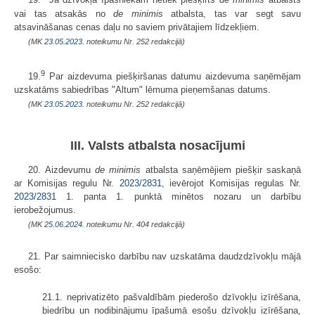
19.
Ja dzīvokļa īpašniekam netiek piešķirts
de minimis
atbalsts
vai tas atsakās no
de minimis
atbalsta, tas var segt savu
atsavināšanas cenas daļu no saviem privātajiem līdzekļiem.
(MK
23.05.2023.
noteikumu Nr. 252 redakcijā)
9
19.
Par aizdevuma piešķiršanas datumu aizdevuma saņēmējam
uzskatāms sabiedrības "Altum" lēmuma pieņemšanas datums.
(MK
23.05.2023.
noteikumu Nr. 252 redakcijā)
III. Valsts atbalsta nosacījumi
20. Aizdevumu
de minimis
atbalsta saņēmējiem piešķir saskaņā
ar Komisijas regulu Nr.
2023/2831
, ievērojot Komisijas regulas Nr.
2023/2831
1. panta 1. punktā minētos nozaru un darbību
ierobežojumus.
(MK
25.06.2024.
noteikumu Nr. 404 redakcijā)
21. Par saimniecisko darbību nav uzskatāma daudzdzīvokļu mājā
esošo:
21.1. neprivatizēto pašvaldībām piederošo dzīvokļu izīrēšana,
biedrību un nodibinājumu īpašumā esošu dzīvokļu izīrēšana,