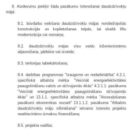
8. Aizdevumu piešķir šādu pasākumu īstenošanai daudzdzīvokļu
mājā:
8.1. būvdarbu veikšana daudzdzīvokļu mājas norobežojošās
konstrukcijās un koplietošanas telpās, tai skaitā liftu
modernizācija vai nomaiņa;
8.2. daudzdzīvokļu mājas visu veidu inženiersistēmu
atjaunošana, pārbūve vai izveide;
8.3. teritorijas labiekārtošana;
8.4. darbības programmas "Izaugsme un nodarbinātība" 4.2.1.
specifiskā atbalsta mērķa "Veicināt energoefektivitātes
paaugstināšanu valsts un dzīvojamās ēkās" 4.2.1.1. pasākuma
"Veicināt energoefektivitātes paaugstināšanu dzīvojamās
ēkās" un 13.1.1. specifiskā atbalsta mērķa "Atveseļošanas
pasākumi ekonomikas nozarē" 13.1.1.2. pasākuma "Atbalsts
daudzdzīvokļu māju siltināšanai" ietvaros īstenoto projektu
neattiecināmo izmaksu finansēšana;
8.5. projekta vadība;