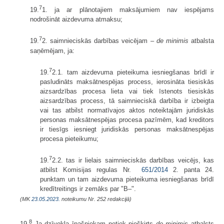
7
19.
1. ja ar plānotajiem maksājumiem nav iespējams
nodrošināt aizdevuma atmaksu;
7
19.
2. saimnieciskās darbības veicējam –
de minimis
atbalsta
saņēmējam, ja:
7
19.
2.1. tam aizdevuma pieteikuma iesniegšanas brīdī ir
pasludināts maksātnespējas process, ierosināta tiesiskās
aizsardzības procesa lieta vai tiek īstenots tiesiskās
aizsardzības process, tā saimnieciskā darbība ir izbeigta
vai tas atbilst normatīvajos aktos noteiktajām juridiskās
personas maksātnespējas procesa pazīmēm, kad kreditors
ir tiesīgs iesniegt juridiskās personas maksātnespējas
procesa pieteikumu;
7
19.
2.2. tas ir lielais saimnieciskās darbības veicējs, kas
atbilst Komisijas regulas Nr.
651/2014
2. panta 24.
punktam un tam aizdevuma pieteikuma iesniegšanas brīdī
kredītreitings ir zemāks par "B–".
(MK
23.05.2023.
noteikumu Nr. 252 redakcijā)
8