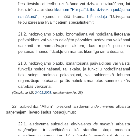
īres tiesisko attiecību uzsākšana vai dzīvokļu uzturēšana, lai
tos izīrētu atbilstoši
likumam "Par palīdzību dzīvokļa jautājumu
1
risināšanā"
, izņemot minētā likuma
III
nodaļu
"Dzīvojamo
telpu izīrēšana kvalificētiem speciālistiem";
21.2. nedzīvojamo platību iznomāšana vai nodošana lietošanā
pašvaldības vai valsts deleģēto pārvaldes uzdevumu veikšanai
saskaņā ar normatīvajiem aktiem, kas regulē publiskas
personas finanšu līdzekļu un mantas likumīgu izmantošanu;
21.3. nedzīvojamo platību izmantošana pašvaldības vai valsts
funkciju nodrošināšanai, tai skaitā, ja funkciju nodrošināšanai
tiek sniegti maksas pakalpojumi, vai sabiedriskā labuma
organizāciju lietošanai, ja tās netiek izmantotas saimnieciskās
darbības veikšanai.
(Grozīts ar MK
24.01.2023.
noteikumiem Nr. 28)
22. Sabiedrība "Altum", piešķirot aizdevumu
de minimis
atbalsta
saņēmējam, ievēro šādus nosacījumus:
22.1. aizdevuma subsīdijas ekvivalents
de minimis
atbalsta
saņēmējam ir aprēķināms kā starpība starp procentu
maksājuma summu, kura būtu jāmaksā, piemērojot atsauces