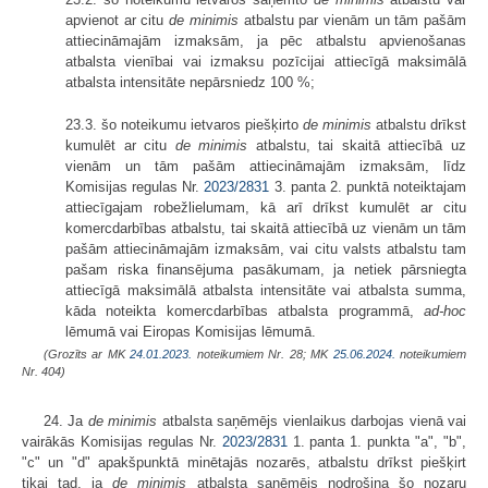
apvienot ar citu
de minimis
atbalstu par vienām un tām pašām
attiecināmajām izmaksām, ja pēc atbalstu apvienošanas
atbalsta vienībai vai izmaksu pozīcijai attiecīgā maksimālā
atbalsta intensitāte nepārsniedz 100 %;
23.3. šo noteikumu ietvaros piešķirto
de minimis
atbalstu drīkst
kumulēt ar citu
de minimis
atbalstu, tai skaitā attiecībā uz
vienām un tām pašām attiecināmajām izmaksām, līdz
Komisijas regulas Nr.
2023/2831
3. panta 2. punktā noteiktajam
attiecīgajam robežlielumam, kā arī drīkst kumulēt ar citu
komercdarbības atbalstu, tai skaitā attiecībā uz vienām un tām
pašām attiecināmajām izmaksām, vai citu valsts atbalstu tam
pašam riska finansējuma pasākumam, ja netiek pārsniegta
attiecīgā maksimālā atbalsta intensitāte vai atbalsta summa,
kāda noteikta komercdarbības atbalsta programmā,
ad-hoc
lēmumā vai Eiropas Komisijas lēmumā.
(Grozīts ar MK
24.01.2023.
noteikumiem Nr. 28; MK
25.06.2024.
noteikumiem
Nr. 404)
24. Ja
de minimis
atbalsta saņēmējs vienlaikus darbojas vienā vai
vairākās Komisijas regulas Nr.
2023/2831
1. panta 1. punkta "a", "b",
"c" un "d" apakšpunktā minētajās nozarēs, atbalstu drīkst piešķirt
tikai tad, ja
de minimis
atbalsta saņēmējs nodrošina šo nozaru