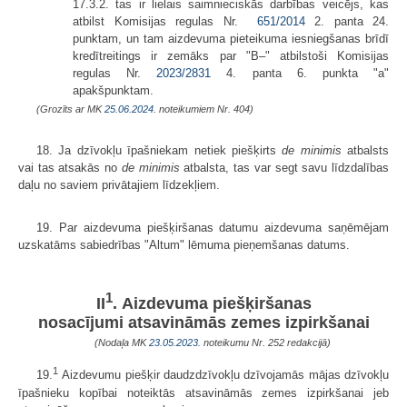
17.3.2. tas ir lielais saimnieciskās darbības veicējs, kas
atbilst Komisijas regulas Nr.
651/2014
2. panta 24.
punktam, un tam aizdevuma pieteikuma iesniegšanas brīdī
kredītreitings ir zemāks par "B–" atbilstoši Komisijas
regulas Nr.
2023/2831
4. panta 6. punkta "a"
apakšpunktam.
(Grozīts ar MK
25.06.2024.
noteikumiem Nr. 404)
18. Ja dzīvokļu īpašniekam netiek piešķirts
de minimis
atbalsts
vai tas atsakās no
de minimis
atbalsta, tas var segt savu līdzdalības
daļu no saviem privātajiem līdzekļiem.
19. Par aizdevuma piešķiršanas datumu aizdevuma saņēmējam
uzskatāms sabiedrības "Altum" lēmuma pieņemšanas datums.
1
II
. Aizdevuma piešķiršanas
nosacījumi atsavināmās zemes izpirkšanai
(Nodaļa MK
23.05.2023.
noteikumu Nr. 252 redakcijā)
1
19.
Aizdevumu piešķir daudzdzīvokļu dzīvojamās mājas dzīvokļu
īpašnieku kopībai noteiktās atsavināmās zemes izpirkšanai jeb