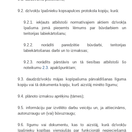
9.2. dzīvokļu īpašnieku kopsapulces protokola kopiju, kurā:
9.2.1. iekļauts atbilstoši normatīvajiem aktiem dzīvokļa
īpašuma jomā pieņemts lēmums par būvdarbiem un
teritorijas labiekārtošanu;
9.2.2. norādīti paredzētie būvdarbi, teritorijas
labiekārtošanas darbi un to izmaksas;
9.2.3. norādīts pārstāvis un tā tiesības atbilstoši šo
noteikumu
2.3.
apakšpunktam;
9.3. daudzdzīvokļu mājas kopīpašuma pārvaldīšanas līguma
kopiju vai tā dokumenta kopiju, kurš aizstāj minēto līgumu;
9.4. plānoto izmaksu aprēķinu (tāmes);
9.5. informāciju par izvēlēto darbu veicēju un, ja attiecināms,
autoruzraugu un (vai) būvuzraugu;
9.6. līgumu vai dokumentu, kas to aizstāj, kurā dzīvokļu
īpašnieku kopības vienojušās par funkcionāli nepieciešamā