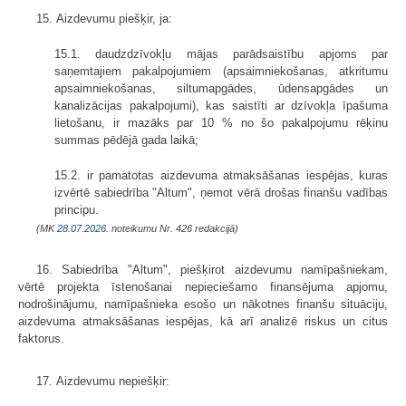
15. Aizdevumu piešķir, ja:
15.1. daudzdzīvokļu mājas parādsaistību apjoms par
saņemtajiem pakalpojumiem (apsaimniekošanas, atkritumu
apsaimniekošanas, siltumapgādes, ūdensapgādes un
kanalizācijas pakalpojumi), kas saistīti ar dzīvokļa īpašuma
lietošanu, ir mazāks par 10 % no šo pakalpojumu rēķinu
summas pēdējā gada laikā;
15.2. ir pamatotas aizdevuma atmaksāšanas iespējas, kuras
izvērtē sabiedrība "Altum", ņemot vērā drošas finanšu vadības
principu.
(MK
28.07.2026.
noteikumu Nr. 426 redakcijā)
16. Sabiedrība "Altum", piešķirot aizdevumu namīpašniekam,
vērtē projekta īstenošanai nepieciešamo finansējuma apjomu,
nodrošinājumu, namīpašnieka esošo un nākotnes finanšu situāciju,
aizdevuma atmaksāšanas iespējas, kā arī analizē riskus un citus
faktorus.
17. Aizdevumu nepiešķir: