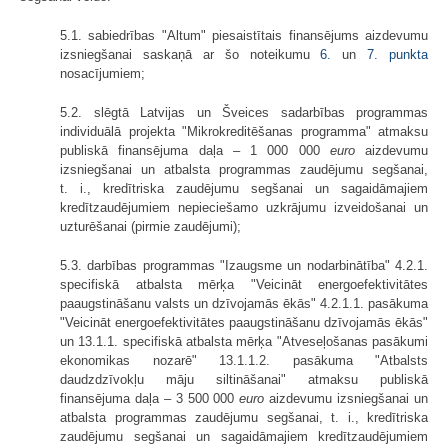
5.1. sabiedrības "Altum" piesaistītais finansējums aizdevumu
izsniegšanai saskaņā ar šo noteikumu
6.
un
7. punkta
nosacījumiem;
5.2. slēgtā Latvijas un Šveices sadarbības programmas
individuālā projekta "Mikrokreditēšanas programma" atmaksu
publiskā finansējuma daļa – 1 000 000
euro
aizdevumu
izsniegšanai un atbalsta programmas zaudējumu segšanai,
t. i., kredītriska zaudējumu segšanai un sagaidāmajiem
kredītzaudējumiem nepieciešamo uzkrājumu izveidošanai un
uzturēšanai (pirmie zaudējumi);
5.3. darbības programmas "Izaugsme un nodarbinātība" 4.2.1.
specifiskā atbalsta mērķa "Veicināt energoefektivitātes
paaugstināšanu valsts un dzīvojamās ēkās" 4.2.1.1. pasākuma
"Veicināt energoefektivitātes paaugstināšanu dzīvojamās ēkās"
un 13.1.1. specifiskā atbalsta mērķa "Atveseļošanas pasākumi
ekonomikas nozarē" 13.1.1.2. pasākuma "Atbalsts
daudzdzīvokļu māju siltināšanai" atmaksu publiskā
finansējuma daļa – 3 500 000
euro
aizdevumu izsniegšanai un
atbalsta programmas zaudējumu segšanai, t. i., kredītriska
zaudējumu segšanai un sagaidāmajiem kredītzaudējumiem