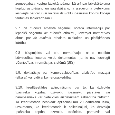
zemesgabala kopīgu labiekārtošanu, kā arī par labiekārtojuma
kopīgu uzturēšanu un saglabāšanu, ja aizdevuma pieteikums
iesniegts par divu vai vairāku dzīvokļu īpašnieku kopību kopēju
teritorijas labiekārtošanu;
9.7.
de minimis
atbalsta saņēmēji norāda informāciju par
iepriekš saņemto
de minimis
atbalstu, ievērojot normatīvos
aktus par
de minimis
atbalsta uzskaites un piešķiršanas
kārtību;
9.8. būvprojektu vai citu normatīvajos aktos noteikto
būvniecības ieceres veidu dokumentus, ja tie nav iesniegti
Būvniecības informācijas sistēmā (BIS);
9.9. deklarāciju par komercsabiedrības atbilstību mazajai
(sīkajai) vai vidējai komercsabiedrībai;
9.10. kredītiestādes apliecinājumu par to, ka dzīvokļu
īpašnieku kopība, dzīvokļu īpašnieku pārstāvis vai
namīpašnieks var pieteikties aizdevumam sabiedrībā "Altum".
Ja kredītiestāde nesniedz apliecinājumu 20 darbdienu laikā,
uzskatāms, ka kredītiestāde ir apliecinājusi, ka dzīvokļu
īpašnieku kopība, dzīvokļu īpašnieku pārstāvis vai