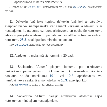
apakšpunktā minētos dokumentus.
(Grozīts ar MK
24.01.2023.
noteikumiem Nr. 28; MK
28.07.2026.
noteikumiem
Nr. 426)
11. Dzīvokļu īpašnieku kopība, dzīvokļu īpašnieki ar pārstāvja
starpniecību vai namīpašnieks var saņemt vairākus aizdevumus ar
nosacījumu, ka attiecībā uz jauna aizdevuma un esošo šo noteikumu
ietvaros piešķirto aizdevumu pamatsummas atlikumu tiek ievēroti šo
noteikumu
23.3.
apakšpunktā minētie nosacījumi.
(MK
28.07.2026.
noteikumu Nr. 426 redakcijā)
12. Aizdevuma maksimālais termiņš ir 20 gadi.
13. Sabiedrība "Altum" pieņem lēmumu par aizdevuma
piešķiršanu, pamatojoties uz dokumentiem, ko iesniedzis pārstāvis
saskaņā ar šo noteikumu
10.1.
vai
10.2.
​​​​​​​apakšpunktu vai
namīpašnieks saskaņā ar šo noteikumu
10.3.
apakšpunktu.
(MK
28.07.2026.
noteikumu Nr. 426 redakcijā)
14. Sabiedrība "Altum" piešķir aizdevumu atbilstoši šajos
noteikumos minētajiem nosacījumiem.