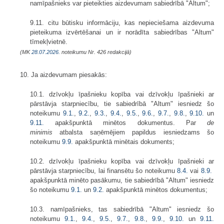
namīpašnieks var pieteikties aizdevumam sabiedrībā "Altum";
9.11. citu būtisku informāciju, kas nepieciešama aizdevuma
pieteikuma izvērtēšanai un ir norādīta sabiedrības "Altum"
tīmekļvietnē.
(MK
28.07.2026.
noteikumu Nr. 426 redakcijā)
10. Ja aizdevumam piesakās:
10.1. dzīvokļu īpašnieku kopība vai dzīvokļu īpašnieki ar
pārstāvja starpniecību, tie sabiedrībā "Altum" iesniedz šo
noteikumu
9.1.
,
9.2.
​​​​​,
9.3.
,
9.4.
,
9.5.
,
9.6.
​​​​​​​,
9.7.
​​​​​​​,
9.8.
​​​​​​​,
9.10.
​​​​​​​ un
9.11.
apakšpunktā minētos dokumentus. Par
de
minimis
atbalsta saņēmējiem papildus iesniedzams šo
noteikumu
9.9.
​​​​​​​apakšpunktā minētais dokuments;
10.2. dzīvokļu īpašnieku kopība vai dzīvokļu īpašnieki ar
pārstāvja starpniecību, lai finansētu šo noteikumu
8.4.
vai
8.9.
​​​​​​​
apakšpunktā minēto pasākumu, tie sabiedrībā "Altum" iesniedz
šo noteikumu
9.1.
​​​​​​​un
9.2.
apakšpunktā minētos dokumentus;
10.3. namīpašnieks, tas sabiedrībā "Altum" iesniedz šo
noteikumu
9.1.
,
9.4.
​​​​​​​,
9.5.
​​​​​​​,
9.7.
​​​​​​​,
9.8.
​​​​​​​,
9.9.
​​​​​​,
9.10.
​​​​​​​un
9.11.