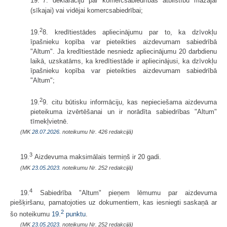
19.
7. deklarāciju par komercsabiedrības atbilstību mazajai
(sīkajai) vai vidējai komercsabiedrībai;
2
19.
8. kredītiestādes apliecinājumu par to, ka dzīvokļu
īpašnieku kopība var pieteikties aizdevumam sabiedrībā
"Altum". Ja kredītiestāde nesniedz apliecinājumu 20 darbdienu
laikā, uzskatāms, ka kredītiestāde ir apliecinājusi, ka dzīvokļu
īpašnieku kopība var pieteikties aizdevumam sabiedrībā
"Altum";
2
19.
9. citu būtisku informāciju, kas nepieciešama aizdevuma
pieteikuma izvērtēšanai un ir norādīta sabiedrības "Altum"
tīmekļvietnē.
(MK
28.07.2026.
noteikumu Nr. 426 redakcijā)
3
19.
Aizdevuma maksimālais termiņš ir 20 gadi.
(MK
23.05.2023.
noteikumu Nr. 252 redakcijā)
4
19.
Sabiedrība "Altum" pieņem lēmumu par aizdevuma
piešķiršanu, pamatojoties uz dokumentiem, kas iesniegti saskaņā ar
2
šo noteikumu
19.
punktu
.
(MK
23.05.2023.
noteikumu Nr. 252 redakcijā)