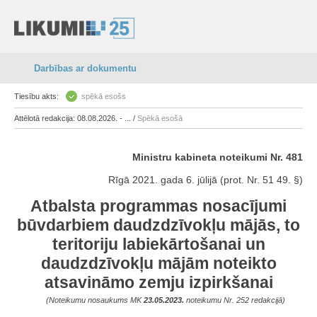
Darbības ar dokumentu
Tiesību akts:
spēkā esošs
Attēlotā redakcija: 08.08.2026. - ... /
Spēkā esošā
Ministru kabineta noteikumi Nr. 481
Rīgā 2021. gada 6. jūlijā (prot. Nr. 51 49. §)
Atbalsta programmas nosacījumi
būvdarbiem daudzdzīvokļu mājās, to
teritoriju labiekārtošanai un
daudzdzīvokļu mājām noteikto
atsavināmo zemju izpirkšanai
(Noteikumu nosaukums MK
23.05.2023.
noteikumu Nr. 252 redakcijā)