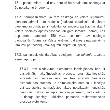
17.1. pasākumiem, kuri nav noteikti kā atbalstāmi saskaņā ar
šo noteikumu
8.
punktu;
17.2. namīpašniekam, ja tam saskaņā ar Valsts ieņēmumu
dienesta administrēto nodokļu (nodevu) parādnieku datubāzē
pieejamo informāciju ir nodokļu vai nodevu parādi, tai skaitā
valsts sociālās apdrošināšanas obligāto iemaksu parādi, kas
kopsummā pārsniedz 150
euro
, un tam nav noslēgts
vienošanās līgums vai Valsts ieņēmumu dienests nav pieņēmis
lēmumu par nodokļu maksājumu labprātīgu izpildi;
17.3. saimnieciskās darbības veicējam –
de minimis
atbalsta
saņēmējam, ja:
17.3.1. tam aizdevuma pieteikuma iesniegšanas brīdī ir
pasludināts maksātnespējas process, ierosināta tiesiskās
aizsardzības procesa lieta vai tiek īstenots tiesiskās
aizsardzības process, tā saimnieciskā darbība ir izbeigta
vai tas atbilst normatīvajos aktos noteiktajām juridiskās
personas maksātnespējas procesa pazīmēm, kad kreditors
ir tiesīgs iesniegt juridiskās personas maksātnespējas
procesa pieteikumu;