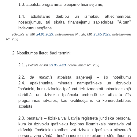
1.3. atbalsta programmai pieejamo finansējumu;
1.4. atbalstāmo darbību un izmaksu attiecināmības
nosacījumus, tai skaitā finansējumu sabiedrības "Altum"
izdevumu segšanai.
(Grozīts ar MK
24.01.2023.
noteikumiem Nr. 28; MK
23.05.2023.
noteikumiem
Nr. 252)
2. Noteikumos lietoti šādi termini:
2.1.
;
(svītrots ar MK
23.05.2023.
noteikumiem Nr. 252)
2.2.
de minimis
atbalsta saņēmēji – šo noteikumu
2.4. apakšpunktā minētais namīpašnieks un dzīvokļu
īpašnieki, kuru dzīvokļa īpašumi tiek izmantoti saimnieciskajā
darbībā, un dzīvokļa īpašnieki pretendē uz atbalstu šīs
programmas ietvaros, kas kvalificējams kā komercdarbības
atbalsts;
2.3. pārstāvis – fiziska vai Latvijā reģistrēta juridiska persona,
kura kā dzīvokļu īpašnieku kopības likumiskais pārstāvis vai
dzīvokļu īpašnieku kopības vai dzīvokļu īpašnieku pilnvarotā
persona viņu vārdā ir tiesīga iesniegt pieteikumu, slēgt līgumus