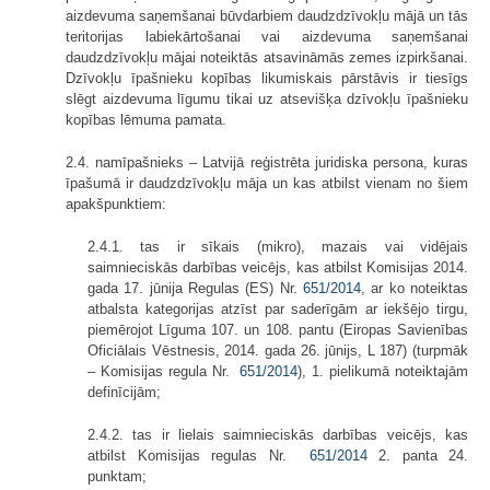
aizdevuma saņemšanai būvdarbiem daudzdzīvokļu mājā un tās
teritorijas labiekārtošanai vai aizdevuma saņemšanai
daudzdzīvokļu mājai noteiktās atsavināmās zemes izpirkšanai.
Dzīvokļu īpašnieku kopības likumiskais pārstāvis ir tiesīgs
slēgt aizdevuma līgumu tikai uz atsevišķa dzīvokļu īpašnieku
kopības lēmuma pamata.
2.4. namīpašnieks – Latvijā reģistrēta juridiska persona, kuras
īpašumā ir daudzdzīvokļu māja un kas atbilst vienam no šiem
apakšpunktiem:
2.4.1. tas ir sīkais (mikro), mazais vai vidējais
saimnieciskās darbības veicējs, kas atbilst Komisijas 2014.
gada 17. jūnija Regulas (ES) Nr.
651/2014
, ar ko noteiktas
atbalsta kategorijas atzīst par saderīgām ar iekšējo tirgu,
piemērojot Līguma 107. un 108. pantu (Eiropas Savienības
Oficiālais Vēstnesis, 2014. gada 26. jūnijs, L 187) (turpmāk
– Komisijas regula Nr.
651/2014
), 1. pielikumā noteiktajām
definīcijām;
2.4.2. tas ir lielais saimnieciskās darbības veicējs, kas
atbilst Komisijas regulas Nr.
651/2014
2. panta 24.
punktam;