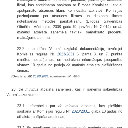
likmi, kas aprēķināma saskaņā ar Eiropas Komisijas Latvijai
apstiprināto atsauces likmi, ko nosaka atbilstoši Komisijas
paziņojumam par atsauces likmes un diskonta likmes
noteikšanas metodes pārskatīšanu (Eiropas Savienības
Oficiālais Vēstnesis, 2008. gada 19. janvāris, Nr. C 014), un
de
minimis
atbalsta saņēmēja faktiski samaksāto procentu
maksājumu summu;
22.2. sabiedrība "Altum" uzglabā dokumentāciju, ievērojot
Komisijas regulas Nr.
2023/2831
6. panta 3. un 7. punktā
minētos nosacījumus, un nodrošina informācijas pieejamību
vismaz 10 gadus no pēdējā
de minimis
atbalsta piešķiršanas
dienas.
(Grozīts ar MK
25.06.2024.
noteikumiem Nr. 404)
23.
De minimis
atbalsta saņēmējs, kas ir saņēmis sabiedrības
"Altum" aizdevumu:
23.1. informāciju par
de minimis
atbalstu, kas piešķirts
saskaņā ar Komisijas regulu Nr.
2023/2831
, glabā 10 gadus no
atbalsta piešķiršanas dienas;
23.2. šo noteikumu ietvaros saņemto
de minimis
atbalstu var