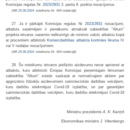
Komisijas regulas Nr.
2023/2831
3. panta 9. punkta nosacījumus.
(MK
25.06.2024.
noteikumu Nr. 404 redakcijā)
27. Ja ir pārkāpti Komisijas regulas Nr.
2023/2831
nosacījumi,
atbalsta saņēmējam ir pienākums atmaksāt sabiedrībai "Altum"
projekta ietvaros saņemto nelikumīgo
de minimis
valsts atbalstu kopā
ar procentiem atbilstoši
Komercdarbības atbalsta kontroles likuma
IV
vai V nodaļas nosacījumiem.
(MK
25.06.2024.
noteikumu Nr. 404 redakcijā)
28. Šo noteikumu ietvaros piešķirto aizdevumu nevar apvienot ar
atbalstu, kuru atbilstoši Eiropas Komisijas pieņemtajam lēmumam
sabiedrība "Altum" sniedz saskaņā ar normatīvajiem aktiem par
apgrozāmo līdzekļu aizdevumiem saimnieciskās darbības veicējiem,
kuru darbību ietekmējusi Covid-19 izplatība, un par garantijām
saimnieciskās darbības veicējiem, kuru darbību ietekmējusi Covid-19
izplatība.
Ministru prezidents
A. K. Kariņš
Ekonomikas ministrs
J. Vitenbergs