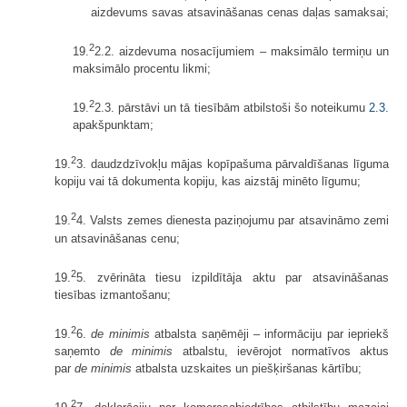
aizdevums savas atsavināšanas cenas daļas samaksai;
2
19.
2.2. aizdevuma nosacījumiem – maksimālo termiņu un
maksimālo procentu likmi;
2
19.
2.3. pārstāvi un tā tiesībām atbilstoši šo noteikumu
2.3.
apakšpunktam;
2
19.
3. daudzdzīvokļu mājas kopīpašuma pārvaldīšanas līguma
kopiju vai tā dokumenta kopiju, kas aizstāj minēto līgumu;
2
19.
4. Valsts zemes dienesta paziņojumu par atsavināmo zemi
un atsavināšanas cenu;
2
19.
5. zvērināta tiesu izpildītāja aktu par atsavināšanas
tiesības izmantošanu;
2
19.
6.
de minimis
atbalsta saņēmēji – informāciju par iepriekš
saņemto
de minimis
atbalstu, ievērojot normatīvos aktus
par
de minimis
atbalsta uzskaites un piešķiršanas kārtību;
2