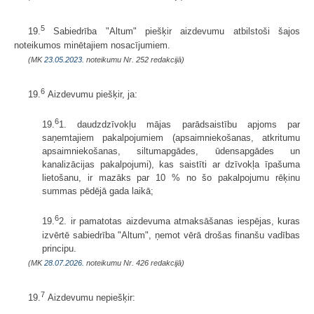
5
19.
Sabiedrība "Altum" piešķir aizdevumu atbilstoši šajos
noteikumos minētajiem nosacījumiem.
(MK
23.05.2023.
noteikumu Nr. 252 redakcijā)
6
19.
Aizdevumu piešķir, ja:
6
19.
1. daudzdzīvokļu mājas parādsaistību apjoms par
saņemtajiem pakalpojumiem (apsaimniekošanas, atkritumu
apsaimniekošanas, siltumapgādes, ūdensapgādes un
kanalizācijas pakalpojumi), kas saistīti ar dzīvokļa īpašuma
lietošanu, ir mazāks par 10 % no šo pakalpojumu rēķinu
summas pēdējā gada laikā;
6
19.
2. ir pamatotas aizdevuma atmaksāšanas iespējas, kuras
izvērtē sabiedrība "Altum", ņemot vērā drošas finanšu vadības
principu.
(MK
28.07.2026.
noteikumu Nr. 426 redakcijā)
7
19.
Aizdevumu nepiešķir: