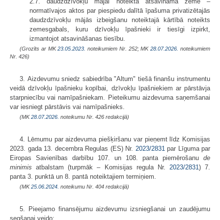
2.7. daudzdzīvokļu mājai noteiktā atsavināmā zeme –
normatīvajos aktos par piespiedu dalītā īpašuma privatizētajās
daudzdzīvokļu mājās izbeigšanu noteiktajā kārtībā noteikts
zemesgabals, kuru dzīvokļu īpašnieki ir tiesīgi izpirkt,
izmantojot atsavināšanas tiesību.
(Grozīts ar MK
23.05.2023.
noteikumiem Nr. 252; MK
28.07.2026.
noteikumiem
Nr. 426)
3. Aizdevumu sniedz sabiedrība "Altum" tiešā finanšu instrumentu
veidā dzīvokļu īpašnieku kopībai, dzīvokļu īpašniekiem ar pārstāvja
starpniecību vai namīpašniekam. Pieteikumu aizdevuma saņemšanai
var iesniegt pārstāvis vai namīpašnieks.
(MK
28.07.2026.
noteikumu Nr. 426 redakcijā)
4. Lēmumu par aizdevuma piešķiršanu var pieņemt līdz Komisijas
2023. gada 13. decembra Regulas (ES) Nr.
2023/2831
par Līguma par
Eiropas Savienības darbību 107. un 108. panta piemērošanu
de
minimis
atbalstam (turpmāk – Komisijas regula Nr.
2023/2831
) 7.
panta 3. punktā un 8. pantā noteiktajiem termiņiem.
(MK
25.06.2024.
noteikumu Nr. 404 redakcijā)
5. Pieejamo finansējumu aizdevumu izsniegšanai un zaudējumu
segšanai veido: