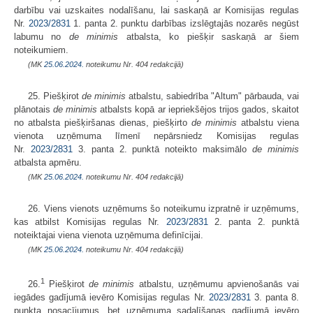
darbību vai uzskaites nodalīšanu, lai saskaņā ar Komisijas regulas
Nr.
2023/2831
1. panta 2. punktu darbības izslēgtajās nozarēs negūst
labumu no
de minimis
atbalsta, ko piešķir saskaņā ar šiem
noteikumiem.
(MK
25.06.2024.
noteikumu Nr. 404 redakcijā)
25. Piešķirot
de minimis
atbalstu, sabiedrība "Altum" pārbauda, vai
plānotais
de minimis
atbalsts kopā ar iepriekšējos trijos gados, skaitot
no atbalsta piešķiršanas dienas, piešķirto
de minimis
atbalstu viena
vienota uzņēmuma līmenī nepārsniedz Komisijas regulas
Nr.
2023/2831
3. panta 2. punktā noteikto maksimālo
de minimis
atbalsta apmēru.
(MK
25.06.2024.
noteikumu Nr. 404 redakcijā)
26. Viens vienots uzņēmums šo noteikumu izpratnē ir uzņēmums,
kas atbilst Komisijas regulas Nr.
2023/2831
2. panta 2. punktā
noteiktajai viena vienota uzņēmuma definīcijai.
(MK
25.06.2024.
noteikumu Nr. 404 redakcijā)
1
26.
Piešķirot
de minimis
atbalstu, uzņēmumu apvienošanās vai
iegādes gadījumā ievēro Komisijas regulas Nr.
2023/2831
3. panta 8.
punkta nosacījumus, bet uzņēmuma sadalīšanas gadījumā ievēro