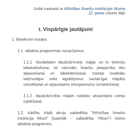
Izdoti saskaņā ar
Attīstības finanšu institūcijas likuma
12. panta
ceturto daļu
I. Vispārīgie jautājumi
1. Noteikumi nosaka:
1.1. atbalsta programmas nosacījumus:
1.1.1. būvdarbiem daudzdzīvokļu mājās un to teritoriju
labiekārtošanai, lai veicinātu finanšu pieejamību ēku
atjaunošanai un labiekārtošanai, tostarp mudinātu
iedzīvotājus veikt ieguldījumus savlaicīgai mājokļu
uzturēšanai un atjaunojamo energoresursu izmantošanai;
1.1.2. daudzdzīvokļu mājām noteikto atsavināmo zemju
izpirkšanai;
1.2. kārtību, kādā akciju sabiedrība "Attīstības finanšu
institūcija Altum" (turpmāk – sabiedrība "Altum") īsteno
atbalsta programmu;