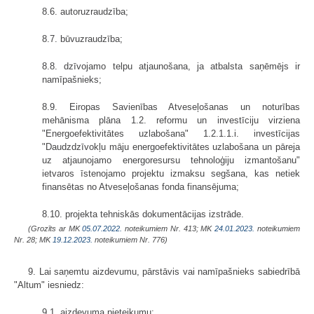
8.6. autoruzraudzība;
8.7. būvuzraudzība;
8.8. dzīvojamo telpu atjaunošana, ja atbalsta saņēmējs ir
namīpašnieks;
8.9. Eiropas Savienības Atveseļošanas un noturības
mehānisma plāna 1.2. reformu un investīciju virziena
"Energoefektivitātes uzlabošana" 1.2.1.1.i. investīcijas
"Daudzdzīvokļu māju energoefektivitātes uzlabošana un pāreja
uz atjaunojamo energoresursu tehnoloģiju izmantošanu"
ietvaros īstenojamo projektu izmaksu segšana, kas netiek
finansētas no Atveseļošanas fonda finansējuma;
8.10. projekta tehniskās dokumentācijas izstrāde.
(Grozīts ar MK
05.07.2022.
noteikumiem Nr. 413; MK
24.01.2023.
noteikumiem
Nr. 28; MK
19.12.2023.
noteikumiem Nr. 776)
9. Lai saņemtu aizdevumu, pārstāvis vai namīpašnieks sabiedrībā
"Altum" iesniedz:
9.1. aizdevuma pieteikumu;