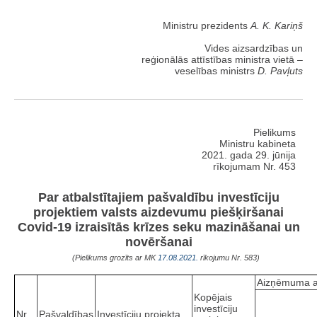
Ministru prezidents
A. K. Kariņš
Vides aizsardzības un
reģionālās attīstības ministra vietā –
veselības ministrs
D. Pavļuts
Pielikums
Ministru kabineta
2021. gada 29. jūnija
rīkojumam Nr. 453
Par atbalstītajiem pašvaldību investīciju
projektiem valsts aizdevumu piešķiršanai
Covid-19 izraisītās krīzes seku mazināšanai un
novēršanai
(Pielikums grozīts ar MK
17.08.2021.
rīkojumu Nr. 583)
Aizņēmuma 
Kopējais
investīciju
Nr.
Pašvaldības
Investīciju projekta