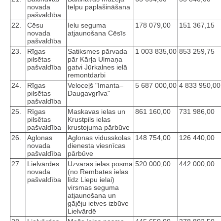
novada
telpu paplašināšana
pašvaldība
22.
Cēsu
Ielu seguma
178 079,00
151 367,15
novada
atjaunošana Cēsīs
pašvaldība
23.
Rīgas
Satiksmes pārvada
1 003 835,00
853 259,75
pilsētas
pār Kārļa Ulmaņa
pašvaldība
gatvi Jūrkalnes ielā
remontdarbi
24.
Rīgas
Veloceļš "Imanta–
5 687 000,00
4 833 950,00
pilsētas
Daugavgrīva"
pašvaldība
25.
Rīgas
Maskavas ielas un
861 160,00
731 986,00
pilsētas
Krustpils ielas
pašvaldība
krustojuma pārbūve
26.
Aglonas
Aglonas vidusskolas
148 754,00
126 440,00
novada
dienesta viesnīcas
pašvaldība
pārbūve
27.
Lielvārdes
Uzvaras ielas posma
520 000,00
442 000,00
novada
(no Rembates ielas
pašvaldība
līdz Liepu ielai)
virsmas seguma
atjaunošana un
gājēju ietves izbūve
Lielvārdē