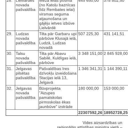
28.
Lielvārdes
Meža ielas posma
445 650,00
378 802,50
novada
(no Katoļu baznīcas
pašvaldība
līdz Rembates ielai)
virsmas seguma
atjaunošana un
gājēju ietves izbūve
Lielvārdē
29.
Ludzas
Tilta pār Garbaru upi
507 225,30
431 141,51
novada
pārbūve Klusajā ielā,
pašvaldība
Ludzā, Ludzas
novadā
30.
Talsu
Tilta pār Abavu
3 348 151,00
2 845 928,00
novada
Sabilē, Kuldīgas ielā,
pašvaldība
pārbūve
31.
Jelgavas
Pašvaldības īres
1 346 341,31
1 144 390,11
pilsētas
dzīvokļu izveidošana
pašvaldība
Stacijas ielā 13,
Jelgavā
32.
Jelgavas
Būvprojekta
180 000,00
153 000,00
novada
"Aizupes
pašvaldība
pamatskolas
pirmsskolas ēkas
jaunbūve" izstrāde
22307592,26
18952728,25
Vides aizsardzības un
reģionālās attīstības ministra vietā –