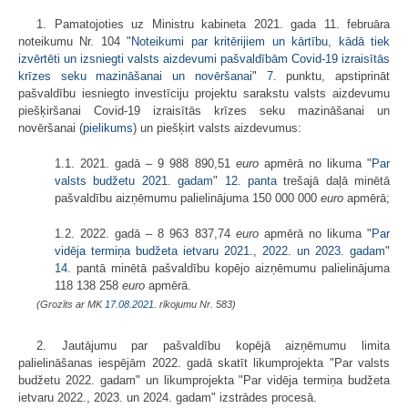
1. Pamatojoties uz Ministru kabineta 2021. gada 11. februāra
noteikumu Nr. 104 "
Noteikumi par kritērijiem un kārtību, kādā tiek
izvērtēti un izsniegti valsts aizdevumi pašvaldībām Covid-19 izraisītās
krīzes seku mazināšanai un novēršanai
"
7.
punktu, apstiprināt
pašvaldību iesniegto investīciju projektu sarakstu valsts aizdevumu
piešķiršanai Covid-19 izraisītās krīzes seku mazināšanai un
novēršanai (
pielikums
) un piešķirt valsts aizdevumus:
1.1. 2021. gadā – 9 988 890,51
euro
apmērā no likuma "
Par
valsts budžetu 2021. gadam
"
12. panta
trešajā daļā minētā
pašvaldību aizņēmumu palielinājuma 150 000 000
euro
apmērā;
1.2. 2022. gadā – 8 963 837,74
euro
apmērā no likuma "
Par
vidēja termiņa budžeta ietvaru 2021., 2022. un 2023. gadam
"
14.
pantā minētā pašvaldību kopējo aizņēmumu palielinājuma
118 138 258
euro
apmērā.
(Grozīts ar MK
17.08.2021.
rīkojumu Nr. 583)
2. Jautājumu par pašvaldību kopējā aizņēmumu limita
palielināšanas iespējām 2022. gadā skatīt likumprojekta "Par valsts
budžetu 2022. gadam" un likumprojekta "Par vidēja termiņa budžeta
ietvaru 2022., 2023. un 2024. gadam" izstrādes procesā.