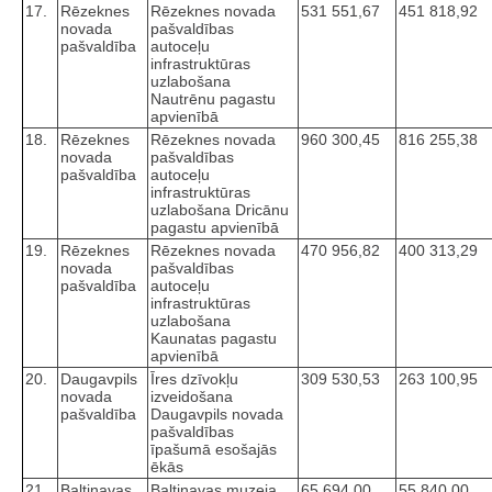
17.
Rēzeknes
Rēzeknes novada
531 551,67
451 818,92
novada
pašvaldības
pašvaldība
autoceļu
infrastruktūras
uzlabošana
Nautrēnu pagastu
apvienībā
18.
Rēzeknes
Rēzeknes novada
960 300,45
816 255,38
novada
pašvaldības
pašvaldība
autoceļu
infrastruktūras
uzlabošana Dricānu
pagastu apvienībā
19.
Rēzeknes
Rēzeknes novada
470 956,82
400 313,29
novada
pašvaldības
pašvaldība
autoceļu
infrastruktūras
uzlabošana
Kaunatas pagastu
apvienībā
20.
Daugavpils
Īres dzīvokļu
309 530,53
263 100,95
novada
izveidošana
pašvaldība
Daugavpils novada
pašvaldības
īpašumā esošajās
ēkās
21.
Baltinavas
Baltinavas muzeja
65 694,00
55 840,00