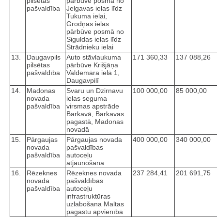
pilsētas
pārbūve posmā no
pašvaldība
Jelgavas ielas līdz
Tukuma ielai,
Grodņas ielas
pārbūve posmā no
Siguldas ielas līdz
Strādnieku ielai
13.
Daugavpils
Auto stāvlaukuma
171 360,33
137 088,26
pilsētas
pārbūve Krišjāņa
pašvaldība
Valdemāra ielā 1,
Daugavpilī
14.
Madonas
Svaru un Dzirnavu
100 000,00
85 000,00
novada
ielas seguma
pašvaldība
virsmas apstrāde
Barkavā, Barkavas
pagastā, Madonas
novadā
15.
Pārgaujas
Pārgaujas novada
400 000,00
340 000,00
novada
pašvaldības
pašvaldība
autoceļu
atjaunošana
16.
Rēzeknes
Rēzeknes novada
237 284,41
201 691,75
novada
pašvaldības
pašvaldība
autoceļu
infrastruktūras
uzlabošana Maltas
pagastu apvienībā