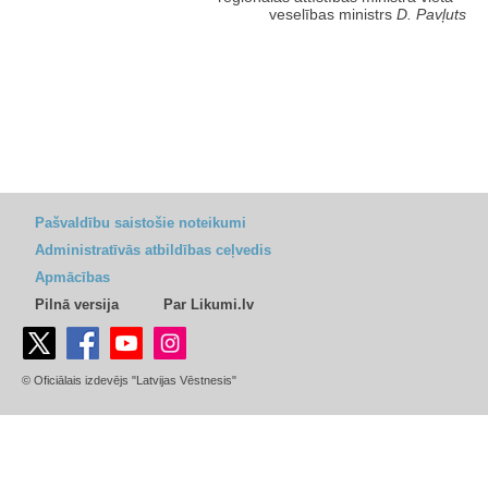
veselības ministrs
D. Pavļuts
Pašvaldību saistošie noteikumi
Administratīvās atbildības ceļvedis
Apmācības
Pilnā versija
Par Likumi.lv
© Oficiālais izdevējs "Latvijas Vēstnesis"