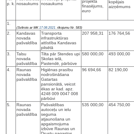
projekta
kopējais
p. k.
nosaukums
nosaukums
finasējums,
aizņēmums
euro
1.
(Svītrots ar MK
17.08.2021.
rīkojumu Nr. 583)
2.
Kandavas
Transporta
207 958,31
176 764,56
novada
infrastruktūras
pašvaldība
attīstība Kandavas
pilsētā
3.
Talsu
Tilta pār Stendes upi
580 000,00
493 000,00
novada
Skolas ielā,
pašvaldība
Pastendē, pārbūve
4.
Raunas
Higiēnas prasību
96 694,66
82 190,00
novada
nodrošināšana
pašvaldība
Gatartas
pansionātā, veicot
ēkas ar kad. apz.
4248 009 0047 008
pārbūvi
5.
Raunas
Pašvaldības
535 000,00
454 750,00
novada
autoceļu un ielu
pašvaldība
seguma
atjaunošana un
apgaismojuma
izbūve Raunas un
Drustu pagastos,