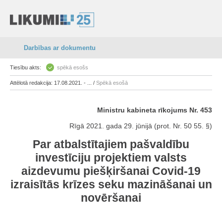
Darbības ar dokumentu
Tiesību akts:
spēkā esošs
Attēlotā redakcija: 17.08.2021. - ... /
Spēkā esošā
Ministru kabineta rīkojums Nr. 453
Rīgā 2021. gada 29. jūnijā (prot. Nr. 50 55. §)
Par atbalstītajiem pašvaldību
investīciju projektiem valsts
aizdevumu piešķiršanai Covid-19
izraisītās krīzes seku mazināšanai un
novēršanai