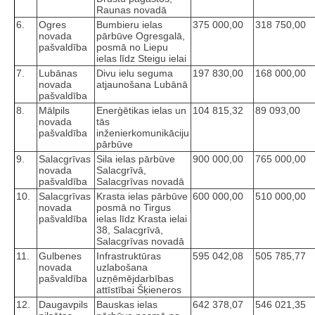
Raunas novadā
6.
Ogres
Bumbieru ielas
375 000,00
318 750,00
novada
pārbūve Ogresgalā,
pašvaldība
posmā no Liepu
ielas līdz Steigu ielai
7.
Lubānas
Divu ielu seguma
197 830,00
168 000,00
novada
atjaunošana Lubānā
pašvaldība
8.
Mālpils
Enerģētikas ielas un
104 815,32
89 093,00
novada
tās
pašvaldība
inženierkomunikāciju
pārbūve
9.
Salacgrīvas
Sila ielas pārbūve
900 000,00
765 000,00
novada
Salacgrīvā,
pašvaldība
Salacgrīvas novadā
10.
Salacgrīvas
Krasta ielas pārbūve
600 000,00
510 000,00
novada
posmā no Tirgus
pašvaldība
ielas līdz Krasta ielai
38, Salacgrīvā,
Salacgrīvas novadā
11.
Gulbenes
Infrastruktūras
595 042,08
505 785,77
novada
uzlabošana
pašvaldība
uzņēmējdarbības
attīstībai Šķieneros
12.
Daugavpils
Bauskas ielas
642 378,07
546 021,35