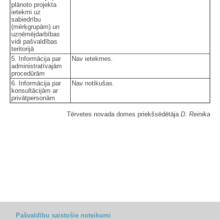
plānoto projekta
ietekmi uz
sabiedrību
(mērķgrupām) un
uzņēmējdarbības
vidi pašvaldības
teritorijā
5. Informācija par
Nav ietekmes.
administratīvajām
procedūrām
6. Informācija par
Nav notikušas.
konsultācijām ar
privātpersonām
Tērvetes novada domes priekšsēdētāja
D. Reinika
Pašvaldību saistošie noteikumi