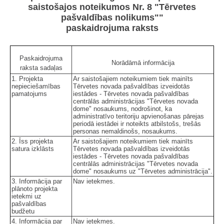
saistošajos noteikumos Nr. 8 "Tērvetes
pašvaldības nolikums""
paskaidrojuma raksts
Paskaidrojuma
Norādāmā informācija
raksta sadaļas
1. Projekta
Ar saistošajiem noteikumiem tiek mainīts
nepieciešamības
Tērvetes novada pašvaldības izveidotās
pamatojums
iestādes - Tērvetes novada pašvaldības
centrālās administrācijas "Tērvetes novada
dome" nosaukums, nodrošinot, ka
administratīvo teritoriju apvienošanas pārejas
periodā iestādei ir noteikts atbilstošs, trešās
personas nemaldinošs, nosaukums.
2. Īss projekta
Ar saistošajiem noteikumiem tiek mainīts
satura izklāsts
Tērvetes novada pašvaldības izveidotās
iestādes - Tērvetes novada pašvaldības
centrālās administrācijas "Tērvetes novada
dome" nosaukums uz "Tērvetes administrācija".
3. Informācija par
Nav ietekmes.
plānoto projekta
ietekmi uz
pašvaldības
budžetu
4. Informācija par
Nav ietekmes.