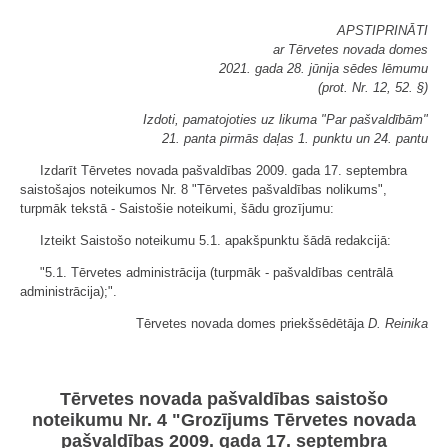
APSTIPRINĀTI
ar Tērvetes novada domes
2021. gada 28. jūnija sēdes lēmumu
(prot. Nr. 12, 52. §)
Izdoti, pamatojoties uz likuma "Par pašvaldībām"
21. panta pirmās daļas 1. punktu un 24. pantu
Izdarīt Tērvetes novada pašvaldības 2009. gada 17. septembra
saistošajos noteikumos Nr. 8 "Tērvetes pašvaldības nolikums",
turpmāk tekstā - Saistošie noteikumi, šādu grozījumu:
Izteikt Saistošo noteikumu 5.1. apakšpunktu šādā redakcijā:
"5.1. Tērvetes administrācija (turpmāk - pašvaldības centrālā
administrācija);".
Tērvetes novada domes priekšsēdētāja
D. Reinika
Tērvetes novada pašvaldības saistošo
noteikumu Nr. 4 "Grozījums Tērvetes novada
pašvaldības 2009. gada 17. septembra