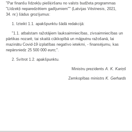
"Par finanšu līdzekļu piešķiršanu no valsts budžeta programmas
"Līdzekļi neparedzētiem gadījumiem"" (Latvijas Vēstnesis, 2021,
34. nr.) šādus grozījumus:
1. Izteikt 1.1. apakšpunktu šādā redakcijā:
"1.1. atbalstam ražotājiem lauksaimniecības, zivsaimniecības un
pārtikas nozarē, tai skaitā cūkkopībā un mājputnu ražošanā, lai
mazinātu Covid-19 izplatības negatīvo ietekmi, - finansējumu, kas
nepārsniedz 25 500 000
euro
;".
2. Svītrot 1.2. apakšpunktu.
Ministru prezidents
A. K. Kariņš
Zemkopības ministrs
K. Gerhards