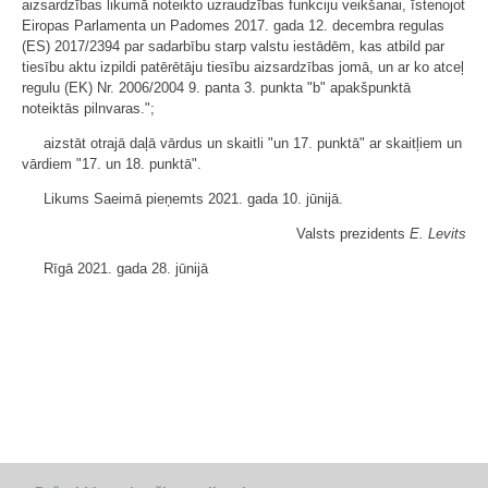
aizsardzības likumā noteikto uzraudzības funkciju veikšanai, īstenojot
Eiropas Parlamenta un Padomes 2017. gada 12. decembra regulas
(ES) 2017/2394 par sadarbību starp valstu iestādēm, kas atbild par
tiesību aktu izpildi patērētāju tiesību aizsardzības jomā, un ar ko atceļ
regulu (EK) Nr. 2006/2004 9. panta 3. punkta "b" apakšpunktā
noteiktās pilnvaras.";
aizstāt otrajā daļā vārdus un skaitli "un 17. punktā" ar skaitļiem un
vārdiem "17. un 18. punktā".
Likums Saeimā pieņemts 2021. gada 10. jūnijā.
Valsts prezidents
E. Levits
Rīgā 2021. gada 28. jūnijā