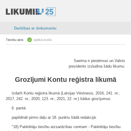
Darbības ar dokumentu
Tiesību akts:
spēkā esošs
Saeima ir pieņēmusi un Valsts
prezidents izsludina šādu likumu:
Grozījumi Kontu reģistra likumā
Izdarīt Kontu reģistra likumā (Latvijas Vēstnesis, 2016, 241. nr.;
2017, 242. nr.; 2020, 123. nr.; 2021, 22. nr.) šādus grozījumus:
6. pantā:
papildināt pirmo daļu ar 18. punktu šādā redakcijā:
"18) Patērētāju tiesību aizsardzības centram - Patērētāju tiesību