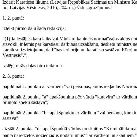
Izdarīt Karatiesu likumā (Latvijas Republikas Saeimas un Ministru Kab
nr.; Latvijas Vēstnesis, 2016, 204. nr.) šādus grozījumus:
1. 2. pantā:
izteikt pirmo daļu šādā redakcijā:
"(1) Ja iestājies kara laiks vai Ministru kabinets normatīvajos aktos n
stāvokli, ir lēmis par karatiesu darbības uzsākšanu, tieslietu ministrs
karatiesu izvietojumu, darbības teritoriju un karatiesu sastāvu. Rīkoj
Vēstnesis".";
izslēgt otrās daļas otro teikumu.
2. 3. pantā:
papildināt 1. punktu ar vārdiem "vai personas, kuras iekļautas Nacion
papildināt 2. punkta "a" apakšpunktu pēc vārda "karavīru" ar vārdiem
bruņoto spēku sastāvā";
papildināt 2. punkta "b" apakšpunktu ar vārdiem "vai personu, kura 
sastāvā";
aizstāt 2. punkta "d" apakšpunktā vārdus un skaitļus "Krimināllikum
pantā paredzētos noziedzīgus nodarījumus)" ar vārdiem un skaitļiem