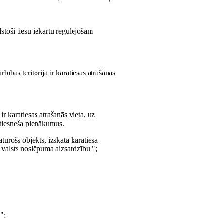
lstoši tiesu iekārtu regulējošam
bības teritorijā ir karatiesas atrašanās
 ir karatiesas atrašanās vieta, uz
s tiesneša pienākumus.
aturošs objekts, izskata karatiesa
 valsts noslēpuma aizsardzību.";
.";