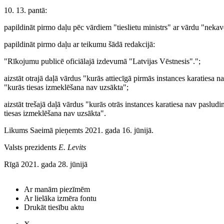
10. 13. pantā:
papildināt pirmo daļu pēc vārdiem "tieslietu ministrs" ar vārdu "nekav
papildināt pirmo daļu ar teikumu šādā redakcijā:
"Rīkojumu publicē oficiālajā izdevumā "Latvijas Vēstnesis".";
aizstāt otrajā daļā vārdus "kurās attiecīgā pirmās instances karatiesa
"kurās tiesas izmeklēšana nav uzsākta";
aizstāt trešajā daļā vārdus "kurās otrās instances karatiesa nav paslu
tiesas izmeklēšana nav uzsākta".
Likums Saeimā pieņemts 2021. gada 16. jūnijā.
Valsts prezidents
E. Levits
Rīgā 2021. gada 28. jūnijā
Ar manām piezīmēm
Ar lielāka izmēra fontu
Drukāt tiesību aktu