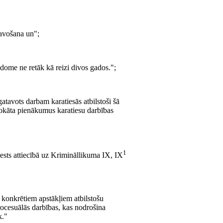
avošana un";
dome ne retāk kā reizi divos gados.";
gatavots darbam karatiesās atbilstoši šā
advokāta pienākumus karatiesu darbības
1
nests attiecībā uz Krimināllikuma IX, IX
s konkrētiem apstākļiem atbilstošu
rocesuālās darbības, kas nodrošina
k."