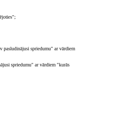
ējoties";
 nav pasludinājusi spriedumu" ar vārdiem
dinājusi spriedumu" ar vārdiem "kurās