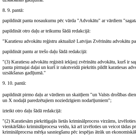
8. 9. pantā:
papildināt panta nosaukumu pēc vārda "Advokātu" ar vārdiem "sagat
papildināt otro daļu ar teikumu šādā redakcijā:
"Karatiesu advokātu reģistru aktualizē Latvijas Zvērinātu advokātu pa
papildināt pantu ar trešo daļu šādā redakcijā:
"(3) Karatiesu advokātu reģistrā iekļauj zvērinātu advokātu, kurš ir sa
panta pirmajai daļai un kurš ir rakstveidā piekritis pildīt karatiesas 
uzsākšanas gadījumā."
9. 10. pantā:
papildināt pirmo daļu ar vārdiem un skaitļiem "un Valsts drošības die
un X nodaļā paredzētajiem noziedzīgiem nodarījumiem";
izteikt otro daļu šādā redakcijā:
"(2) Karatiesām piekritīgajās lietās kriminālprocess virzāms, izvēlotie
vienkāršāko kriminālprocesa veidu, kā arī izvēloties un veicot tādas p
kriminālprocesa mērķa sasniegšanu pēc iespējas ātrāk un ekonomiskā