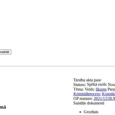
meklēt
Tiesību akta pase
Spēkā esošs
Statuss:
Nos
Tēma:
Veids:
likums
Pieņ
Kriminālprocess
;
Konstitu
OP numurs:
2021/121B.9
Saistītie dokumenti
umā
Grozītais