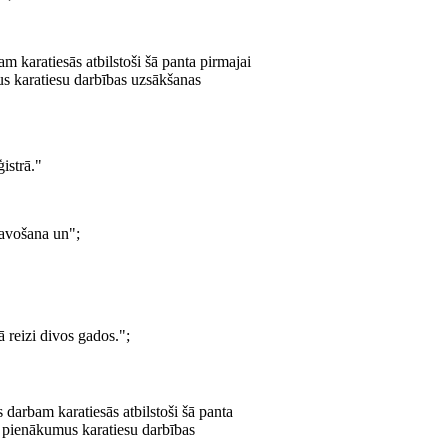
bam karatiesās atbilstoši šā panta pirmajai
mus karatiesu darbības uzsākšanas
istrā."
avošana un";
 reizi divos gados.";
s darbam karatiesās atbilstoši šā panta
ra pienākumus karatiesu darbības