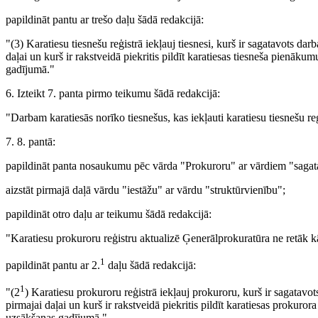
papildināt pantu ar trešo daļu šādā redakcijā:
"(3) Karatiesu tiesnešu reģistrā iekļauj tiesnesi, kurš ir sagatavots dar
daļai un kurš ir rakstveidā piekritis pildīt karatiesas tiesneša pienāku
gadījumā."
6. Izteikt 7. panta pirmo teikumu šādā redakcijā:
"Darbam karatiesās norīko tiesnešus, kas iekļauti karatiesu tiesnešu reģ
7. 8. pantā:
papildināt panta nosaukumu pēc vārda "Prokuroru" ar vārdiem "sagat
aizstāt pirmajā daļā vārdu "iestāžu" ar vārdu "struktūrvienību";
papildināt otro daļu ar teikumu šādā redakcijā:
"Karatiesu prokuroru reģistru aktualizē Ģenerālprokuratūra ne retāk kā
1
papildināt pantu ar 2.
daļu šādā redakcijā:
1
"(2
) Karatiesu prokuroru reģistrā iekļauj prokuroru, kurš ir sagatavot
pirmajai daļai un kurš ir rakstveidā piekritis pildīt karatiesas prokuro
uzsākšanas gadījumā."