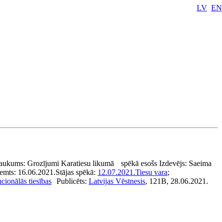
LV
EN
aukums:
Grozījumi Karatiesu likumā
spēkā esošs
Izdevējs:
Saeima
emts:
16.06.2021.
Stājas spēkā:
12.07.2021.
Tiesu vara
;
cionālās tiesības
Publicēts:
Latvijas Vēstnesis
, 121B, 28.06.2021.