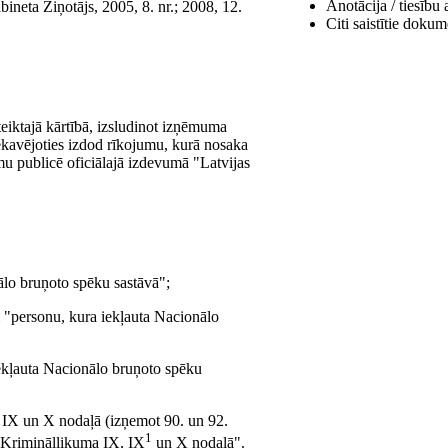
Anotācija / tiesību 
ineta Ziņotājs, 2005, 8. nr.; 2008, 12.
Citi saistītie dokum
oteiktajā kārtībā, izsludinot izņēmuma
 nekavējoties izdod rīkojumu, kurā nosaka
umu publicē oficiālajā izdevumā "Latvijas
ālo bruņoto spēku sastāvā";
 "personu, kura iekļauta Nacionālo
iekļauta Nacionālo bruņoto spēku
a IX un X nodaļā (izņemot 90. un 92.
1
 "Krimināllikuma IX, IX
un X nodaļā".