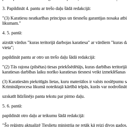
3. Papildināt 4. pantu ar trešo daļu šādā redakcijā:
"(3) Karatiesu neatkarības principus un tiesnešu garantijas nosaka atbi
likumam."
4. 5. pantā:
aizstāt vārdus "kuras teritorijā darbojas karatiesa" ar vārdiem "kuras dar
vieta";
papildināt pantu ar otro un trešo daļu šādā redakcijā:
"(2) Tās rajona (pilsētas) tiesas priekšsēdētājs, kuras darbības teritorijā
karatiesas darbības laiku norīko karatiesas tiesnesi veikt izmeklēšana
(3) Karatiesām piekritīgās lietas, kuru materiālos ir valsts noslēpumu s
Kriminālprocesa likumā noteiktajā kārtībā telpās, kurās var nodrošināt
uzskatīt līdzšinējo panta tekstu par pirmo daļu.
5. 6. pantā:
papildināt otro daļu ar teikumu šādā redakcijā:
"Šo reģistru aktualizē Tieslietu ministrija ne retāk kā reizi divos gados