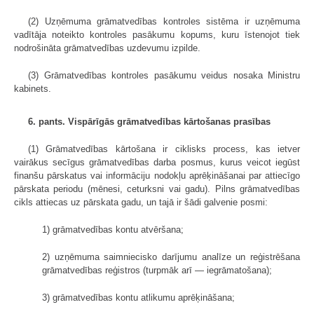
(2) Uzņēmuma grāmatvedības kontroles sistēma ir uzņēmuma
vadītāja noteikto kontroles pasākumu kopums, kuru īstenojot tiek
nodrošināta grāmatvedības uzdevumu izpilde.
(3) Grāmatvedības kontroles pasākumu veidus nosaka Ministru
kabinets.
6. pants. Vispārīgās grāmatvedības kārtošanas prasības
(1) Grāmatvedības kārtošana ir ciklisks process, kas ietver
vairākus secīgus grāmatvedības darba posmus, kurus veicot iegūst
finanšu pārskatus vai informāciju nodokļu aprēķināšanai par attiecīgo
pārskata periodu (mēnesi, ceturksni vai gadu). Pilns grāmatvedības
cikls attiecas uz pārskata gadu, un tajā ir šādi galvenie posmi:
1) grāmatvedības kontu atvēršana;
2) uzņēmuma saimniecisko darījumu analīze un reģistrēšana
grāmatvedības reģistros (turpmāk arī — iegrāmatošana);
3) grāmatvedības kontu atlikumu aprēķināšana;