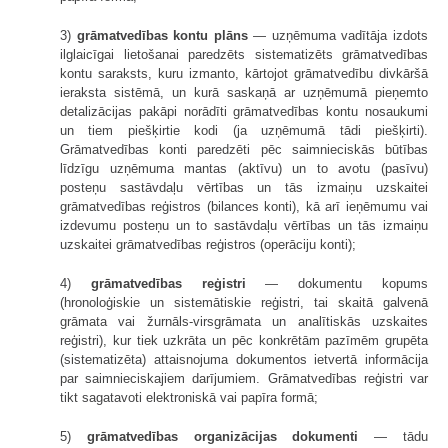
3)
grāmatvedības kontu plāns
— uzņēmuma vadītāja izdots
ilglaicīgai lietošanai paredzēts sistematizēts grāmatvedības
kontu saraksts, kuru izmanto, kārtojot grāmatvedību divkāršā
ieraksta sistēmā, un kurā saskaņā ar uzņēmumā pieņemto
detalizācijas pakāpi norādīti grāmatvedības kontu nosaukumi
un tiem piešķirtie kodi (ja uzņēmumā tādi piešķirti).
Grāmatvedības konti paredzēti pēc saimnieciskās būtības
līdzīgu uzņēmuma mantas (aktīvu) un to avotu (pasīvu)
posteņu sastāvdaļu vērtības un tās izmaiņu uzskaitei
grāmatvedības reģistros (bilances konti), kā arī ieņēmumu vai
izdevumu posteņu un to sastāvdaļu vērtības un tās izmaiņu
uzskaitei grāmatvedības reģistros (operāciju konti);
4)
grāmatvedības reģistri
— dokumentu kopums
(hronoloģiskie un sistemātiskie reģistri, tai skaitā galvenā
grāmata vai žurnāls-virsgrāmata un analītiskās uzskaites
reģistri), kur tiek uzkrāta un pēc konkrētām pazīmēm grupēta
(sistematizēta) attaisnojuma dokumentos ietvertā informācija
par saimnieciskajiem darījumiem. Grāmatvedības reģistri var
tikt sagatavoti elektroniskā vai papīra formā;
5)
grāmatvedības organizācijas dokumenti
— tādu