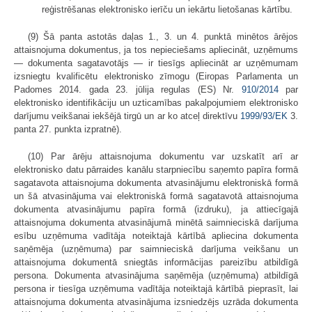
reģistrēšanas elektronisko ierīču un iekārtu lietošanas kārtību.
(9) Šā panta astotās daļas 1., 3. un 4. punktā minētos ārējos
attaisnojuma dokumentus, ja tos nepieciešams apliecināt, uzņēmums
— dokumenta sagatavotājs — ir tiesīgs apliecināt ar uzņēmumam
izsniegtu kvalificētu elektronisko zīmogu (Eiropas Parlamenta un
Padomes 2014. gada 23. jūlija regulas (ES) Nr.
910/2014
par
elektronisko identifikāciju un uzticamības pakalpojumiem elektronisko
darījumu veikšanai iekšējā tirgū un ar ko atceļ direktīvu
1999/93/EK
3.
panta 27. punkta izpratnē).
(10) Par ārēju attaisnojuma dokumentu var uzskatīt arī ar
elektronisko datu pārraides kanālu starpniecību saņemto papīra formā
sagatavota attaisnojuma dokumenta atvasinājumu elektroniskā formā
un šā atvasinājuma vai elektroniskā formā sagatavotā attaisnojuma
dokumenta atvasinājumu papīra formā (izdruku), ja attiecīgajā
attaisnojuma dokumenta atvasinājumā minētā saimnieciskā darījuma
esību uzņēmuma vadītāja noteiktajā kārtībā apliecina dokumenta
saņēmēja (uzņēmuma) par saimnieciskā darījuma veikšanu un
attaisnojuma dokumentā sniegtās informācijas pareizību atbildīgā
persona. Dokumenta atvasinājuma saņēmēja (uzņēmuma) atbildīgā
persona ir tiesīga uzņēmuma vadītāja noteiktajā kārtībā pieprasīt, lai
attaisnojuma dokumenta atvasinājuma izsniedzējs uzrāda dokumenta