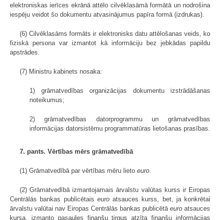
elektroniskas ierīces ekrānā attēlo cilvēklasāmā formātā un nodrošina
iespēju veidot šo dokumentu atvasinājumus papīra formā (izdrukas).
(6) Cilvēklasāms formāts ir elektronisks datu attēlošanas veids, ko
fiziskā persona var izmantot kā informāciju bez jebkādas papildu
apstrādes.
(7) Ministru kabinets nosaka:
1) grāmatvedības organizācijas dokumentu izstrādāšanas
noteikumus;
2) grāmatvedības datorprogrammu un grāmatvedības
informācijas datorsistēmu programmatūras lietošanas prasības.
7. pants. Vērtības mērs grāmatvedībā
(1) Grāmatvedībā par vērtības mēru lieto
euro
.
(2) Grāmatvedībā izmantojamais ārvalstu valūtas kurss ir Eiropas
Centrālās bankas publicētais
euro
atsauces kurss, bet, ja konkrētai
ārvalstu valūtai nav Eiropas Centrālās bankas publicētā
euro
atsauces
kursa, izmanto pasaules finanšu tirgus atzīta finanšu informācijas