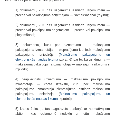
informācijas pareizību atbildīgā persona:
1) dokumentu, kuru cits uzņēmums izsniedz uzņēmumam —
preces vai pakalpojuma saņēmējam — samaksāšanai (rēķinu);
2) dokumentu, kuru cits uzņēmums izsniedz uzņēmumam —
preces vai pakalpojuma saņēmējam — preces vai pakalpojuma
pieņemšanai;
3) dokumentu, kuru pēc uzņēmuma — maksājuma
pakalpojuma izmantotāja — pieprasījuma izsniedz maksājumu
pakalpojumu sniedzējs (
Maksājumu pakalpojumu un
elektroniskās naudas likuma
izpratnē) par to, ka uzņēmuma —
maksājuma pakalpojuma izmantotāja — maksājuma rīkojums ir
izpildīts;
4) neapliecinātu uzņēmuma — maksājuma pakalpojuma
izmantotāja — konta izrakstu, kuru pēc maksājuma
pakalpojuma izmantotāja pieprasījuma izsniedz maksājumu
pakalpojumu sniedzējs (
Maksājumu pakalpojumu un
elektroniskās naudas likuma
izpratnē);
5) kases čeku, ja tas sagatavots saskaņā ar normatīvajiem
aktiem, kas reglamentē nodokļu un citu maksājumu