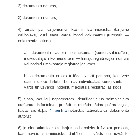
2) dokumenta datums;
3) dokumenta numurs;
4) ziņas par uzņēmumu, kas ir saimnieciskā darījuma
dalībnieks, kurš savā vārdā izdod dokumentu (turpmāk —
dokumenta autors):
a) dokumenta autora nosaukums (komercsabiedrībai,
individuālajam komersantam — firma), reģistrācijas numurs
vai nodokļu maksātāja reģistrācijas kods,
b) ja dokumenta autors ir tāda fiziskā persona, kas veic
saimniecisko darbību, bet nav individuālais komersants, —
vārds un uzvārds, nodokļu maksātāja reģistrācijas kods;
5) ziņas, kas ļauj nepārprotami identificēt citus saimnieciskā
darījuma dalībniekus, ja tādi ir (norāda tādas pašas ziņas,
kādas šīs daļas
4. punktā
noteiktas attiecībā uz dokumenta
autoru);
6) ja cits saimnieciskā darījuma dalībnieks ir fiziskā persona,
kas neveic saimniecisko darbību, — vārds un uzvārds.