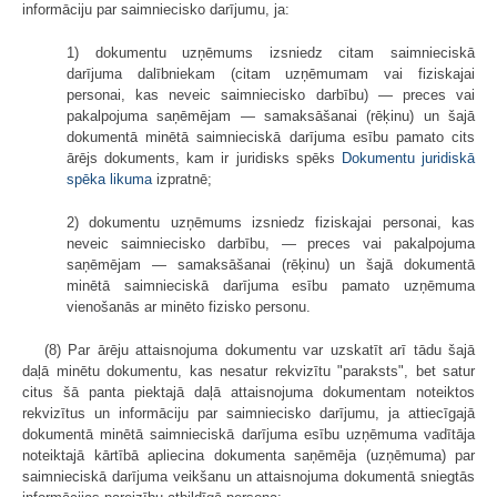
informāciju par saimniecisko darījumu, ja:
1) dokumentu uzņēmums izsniedz citam saimnieciskā
darījuma dalībniekam (citam uzņēmumam vai fiziskajai
personai, kas neveic saimniecisko darbību) — preces vai
pakalpojuma saņēmējam — samaksāšanai (rēķinu) un šajā
dokumentā minētā saimnieciskā darījuma esību pamato cits
ārējs dokuments, kam ir juridisks spēks
Dokumentu juridiskā
spēka likuma
izpratnē;
2) dokumentu uzņēmums izsniedz fiziskajai personai, kas
neveic saimniecisko darbību, — preces vai pakalpojuma
saņēmējam — samaksāšanai (rēķinu) un šajā dokumentā
minētā saimnieciskā darījuma esību pamato uzņēmuma
vienošanās ar minēto fizisko personu.
(8) Par ārēju attaisnojuma dokumentu var uzskatīt arī tādu šajā
daļā minētu dokumentu, kas nesatur rekvizītu "paraksts", bet satur
citus šā panta piektajā daļā attaisnojuma dokumentam noteiktos
rekvizītus un informāciju par saimniecisko darījumu, ja attiecīgajā
dokumentā minētā saimnieciskā darījuma esību uzņēmuma vadītāja
noteiktajā kārtībā apliecina dokumenta saņēmēja (uzņēmuma) par
saimnieciskā darījuma veikšanu un attaisnojuma dokumentā sniegtās