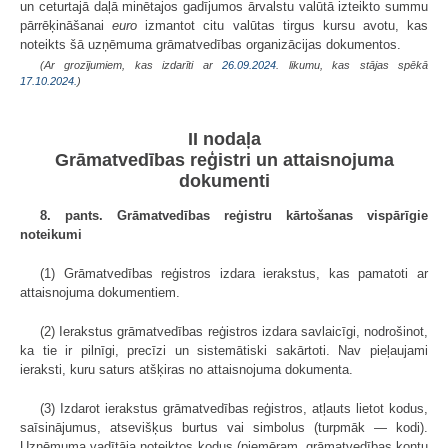
un ceturtajā daļā minētajos gadījumos ārvalstu valūtā izteikto summu
pārrēķināšanai
euro
izmantot citu valūtas tirgus kursu avotu, kas
noteikts šā uzņēmuma grāmatvedības organizācijas dokumentos.
(Ar grozījumiem, kas izdarīti ar
26.09.2024
. likumu, kas stājas spēkā
17.10.2024.
)
II nodaļa
Grāmatvedības reģistri un attaisnojuma
dokumenti
8. pants. Grāmatvedības reģistru kārtošanas vispārīgie
noteikumi
(1) Grāmatvedības reģistros izdara ierakstus, kas pamatoti ar
attaisnojuma dokumentiem.
(2) Ierakstus grāmatvedības reģistros izdara savlaicīgi, nodrošinot,
ka tie ir pilnīgi, precīzi un sistemātiski sakārtoti. Nav pieļaujami
ieraksti, kuru saturs atšķiras no attaisnojuma dokumenta.
(3) Izdarot ierakstus grāmatvedības reģistros, atļauts lietot kodus,
saīsinājumus, atsevišķus burtus vai simbolus (turpmāk — kodi).
Uzņēmuma vadītāja noteiktos kodus (piemēram, grāmatvedības kontu