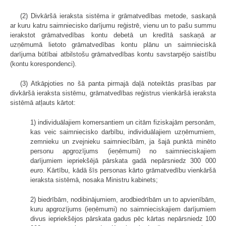
(2) Divkāršā ieraksta sistēma ir grāmatvedības metode, saskaņā
ar kuru katru saimniecisko darījumu reģistrē, vienu un to pašu summu
ierakstot grāmatvedības kontu debetā un kredītā saskaņā ar
uzņēmumā lietoto grāmatvedības kontu plānu un saimnieciskā
darījuma būtībai atbilstošu grāmatvedības kontu savstarpējo saistību
(kontu korespondenci).
(3) Atkāpjoties no šā panta pirmajā daļā noteiktās prasības par
divkāršā ieraksta sistēmu, grāmatvedības reģistrus vienkāršā ieraksta
sistēmā atļauts kārtot:
1) individuālajiem komersantiem un citām fiziskajām personām,
kas veic saimniecisko darbību, individuālajiem uzņēmumiem,
zemnieku un zvejnieku saimniecībām, ja šajā punktā minēto
personu apgrozījums (ieņēmumi) no saimnieciskajiem
darījumiem iepriekšējā pārskata gadā nepārsniedz 300 000
euro
. Kārtību, kādā šīs personas kārto grāmatvedību vienkāršā
ieraksta sistēmā, nosaka Ministru kabinets;
2) biedrībām, nodibinājumiem, arodbiedrībām un to apvienībām,
kuru apgrozījums (ieņēmumi) no saimnieciskajiem darījumiem
divus iepriekšējos pārskata gadus pēc kārtas nepārsniedz 100