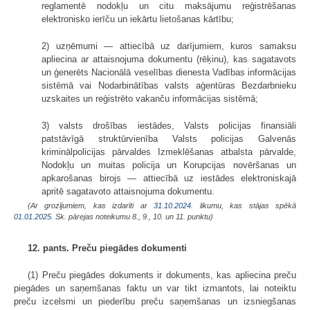
reglamentē nodokļu un citu maksājumu reģistrēšanas
elektronisko ierīču un iekārtu lietošanas kārtību;
2) uzņēmumi — attiecībā uz darījumiem, kuros samaksu
apliecina ar attaisnojuma dokumentu (rēķinu), kas sagatavots
un ģenerēts Nacionālā veselības dienesta Vadības informācijas
sistēmā vai Nodarbinātības valsts aģentūras Bezdarbnieku
uzskaites un reģistrēto vakanču informācijas sistēmā;
3) valsts drošības iestādes, Valsts policijas finansiāli
patstāvīgā struktūrvienība Valsts policijas Galvenās
kriminālpolicijas pārvaldes Izmeklēšanas atbalsta pārvalde,
Nodokļu un muitas policija un Korupcijas novēršanas un
apkarošanas birojs — attiecībā uz iestādes elektroniskajā
apritē sagatavoto attaisnojuma dokumentu.
(Ar grozījumiem, kas izdarīti ar
31.10.2024
. likumu, kas stājas spēkā
01.01.2025.
Sk. pārejas noteikumu 8., 9., 10. un 11. punktu)
12. pants. Preču piegādes dokumenti
(1) Preču piegādes dokuments ir dokuments, kas apliecina preču
piegādes un saņemšanas faktu un var tikt izmantots, lai noteiktu
preču izcelsmi un piederību preču saņemšanas un izsniegšanas