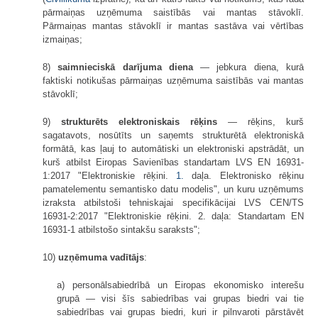
pārmaiņas uzņēmuma saistībās vai mantas stāvoklī.
Pārmaiņas mantas stāvoklī ir mantas sastāva vai vērtības
izmaiņas;
8)
saimnieciskā darījuma diena
— jebkura diena, kurā
faktiski notikušas pārmaiņas uzņēmuma saistībās vai mantas
stāvoklī;
9)
strukturēts elektroniskais rēķins
— rēķins, kurš
sagatavots, nosūtīts un saņemts strukturētā elektroniskā
formātā, kas ļauj to automātiski un elektroniski apstrādāt, un
kurš atbilst Eiropas Savienības standartam LVS EN 16931-
1:2017 "Elektroniskie rēķini.
1.
daļa. Elektronisko rēķinu
pamatelementu semantisko datu modelis", un kuru uzņēmums
izraksta atbilstoši tehniskajai specifikācijai LVS CEN/TS
16931-2:2017 "Elektroniskie rēķini. 2. daļa: Standartam EN
16931-1 atbilstošo sintakšu saraksts";
10)
uzņēmuma vadītājs
:
a) personālsabiedrībā un Eiropas ekonomisko interešu
grupā — visi šīs sabiedrības vai grupas biedri vai tie
sabiedrības vai grupas biedri, kuri ir pilnvaroti pārstāvēt