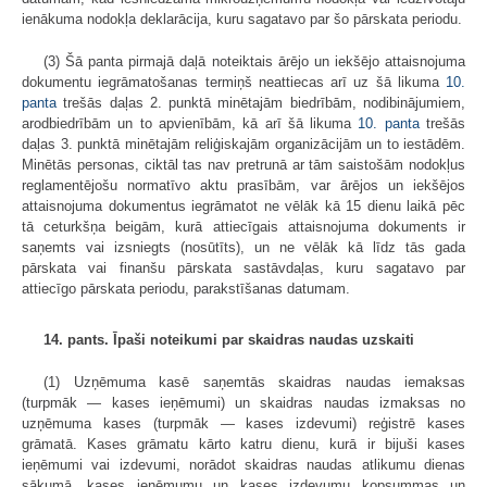
ienākuma nodokļa deklarācija, kuru sagatavo par šo pārskata periodu.
(3) Šā panta pirmajā daļā noteiktais ārējo un iekšējo attaisnojuma
dokumentu iegrāmatošanas termiņš neattiecas arī uz šā likuma
10.
panta
trešās daļas 2. punktā minētajām biedrībām, nodibinājumiem,
arodbiedrībām un to apvienībām, kā arī šā likuma
10. panta
trešās
daļas 3. punktā minētajām reliģiskajām organizācijām un to iestādēm.
Minētās personas, ciktāl tas nav pretrunā ar tām saistošām nodokļus
reglamentējošu normatīvo aktu prasībām, var ārējos un iekšējos
attaisnojuma dokumentus iegrāmatot ne vēlāk kā 15 dienu laikā pēc
tā ceturkšņa beigām, kurā attiecīgais attaisnojuma dokuments ir
saņemts vai izsniegts (nosūtīts), un ne vēlāk kā līdz tās gada
pārskata vai finanšu pārskata sastāvdaļas, kuru sagatavo par
attiecīgo pārskata periodu, parakstīšanas datumam.
14. pants. Īpaši noteikumi par skaidras naudas uzskaiti
(1) Uzņēmuma kasē saņemtās skaidras naudas iemaksas
(turpmāk — kases ieņēmumi) un skaidras naudas izmaksas no
uzņēmuma kases (turpmāk — kases izdevumi) reģistrē kases
grāmatā. Kases grāmatu kārto katru dienu, kurā ir bijuši kases
ieņēmumi vai izdevumi, norādot skaidras naudas atlikumu dienas
sākumā, kases ieņēmumu un kases izdevumu kopsummas un