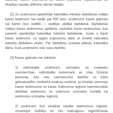
skaidras naudas atlikumu dienas beigās.
(2) Ja uzņēmuma iepriekšējā kalendāra mēneša darbdienas vidējie
kases ieņēmumi nav lielāki par 500
euro
, uzņēmums kases grāmatu
var kārtot reizi nedēļā — nedēļas pēdējā darbdienā. Darbdienas
vidējos kases ieņēmumus aprēķina, saskaitot kases ieņēmumus, kas
saņemti iepriekšējā kalendāra mēneša darbdienās, kurās ir bijuši
kases ieņēmumi, un iegūto kopsummu dalot ar minētā kalendāra
mēneša darbdienu skaitu. Par darbdienu uzskata jebkuru kalendāra
dienu, kurā uzņēmums veic savu darbību.
(3) Kases grāmatu var nekārtot:
1) individuālie uzņēmumi, zemnieku un zvejnieku
saimniecības, individuālie komersanti un citas fiziskās
personas, kas veic saimniecisko darbību un kārto
grāmatvedību vienkāršā ieraksta sistēmā, ja minētās personas
kases ieņēmumus un kases izdevumus reģistrē saimnieciskās
darbības ieņēmumu un izdevumu uzskaites žurnālā vai
ieņēmumu uzskaites reģistrā;
2) uzņēmumi, kuri skaidras naudas ieņēmumus reģistrē,
izmantojot nodokļu un citu maksājumu reģistrēšanas