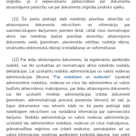
oriģinālu, ja ir nepieciešams pārliecināties par dokumenta
atvasinājuma pareizību vai par dokumenta oriģināla juridisko spēku.
(11) Šā panta piektajā daļā noteiktās prasības attiecībā uz
attaisnojuma dokumenta rekvizītiem un informāciju par
saimnieciskajiem darījumiem piemēro tiktāl, ciktāl citos normatīvajos
aktos nav noteiktas īpašas prasības atsevišķu attaisnojuma
dokumentu veidu (piemēram, pievienotās vērtības nodokļa rēķina,
strukturēta elektroniskā rēķina) izstrādāšanai un noformēšanai.
(12) Par ārēju attaisnojuma dokumentu, lai iegrāmatotu aprēķināto
nodokli, var tikt uzskatītas arī normatīvajos aktos noteiktās nodokļu
deklarācijas. Lai uzskaitītu nodokļu administrācijas un valsts nodevas
administrācijas (likuma "
Par nodokļiem un nodevām
" izpratnē)
administrētos nodokļus, nodevas un citus tās administrētos uz valsts
budžetu attiecināmos maksājumus, par ārēju attaisnojuma dokumentu
var tikt uzskatīti minētās administrācijas izdotie dokumenti
(piemēram, administratīvajā procesā pieņemtie lēmumi) arī tad, ja
šajos dokumentos nav ietverts kāds no šā panta piektajā daļā
noteiktajiem rekvizītiem vai norādāmā informācija par saimniecisko
darījumu. Nodokļu administrācija un valsts nodevas administrācija,
uzskaitot tās administrētos nodokļus, nodevas un citus maksājumus,
grāmatvedības reģistros var izdarīt ierakstus, pamatojoties arī uz
valsts informācijas sistēmas aprēķiniem konkrētā datumā, kas veikti