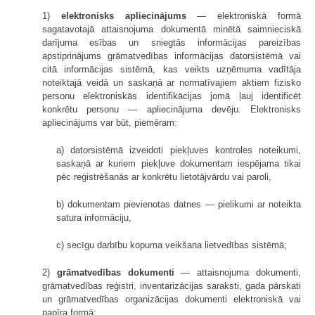
1)
elektronisks apliecinājums
— elektroniskā formā
sagatavotajā attaisnojuma dokumentā minētā saimnieciskā
darījuma esības un sniegtās informācijas pareizības
apstiprinājums grāmatvedības informācijas datorsistēmā vai
citā informācijas sistēmā, kas veikts uzņēmuma vadītāja
noteiktajā veidā un saskaņā ar normatīvajiem aktiem fizisko
personu elektroniskās identifikācijas jomā ļauj identificēt
konkrētu personu — apliecinājuma devēju. Elektronisks
apliecinājums var būt, piemēram:
a) datorsistēmā izveidoti piekļuves kontroles noteikumi,
saskaņā ar kuriem piekļuve dokumentam iespējama tikai
pēc reģistrēšanās ar konkrētu lietotājvārdu vai paroli,
b) dokumentam pievienotas datnes — pielikumi ar noteikta
satura informāciju,
c) secīgu darbību kopuma veikšana lietvedības sistēmā;
2)
grāmatvedības dokumenti
— attaisnojuma dokumenti,
grāmatvedības reģistri, inventarizācijas saraksti, gada pārskati
un grāmatvedības organizācijas dokumenti elektroniskā vai
papīra formā;