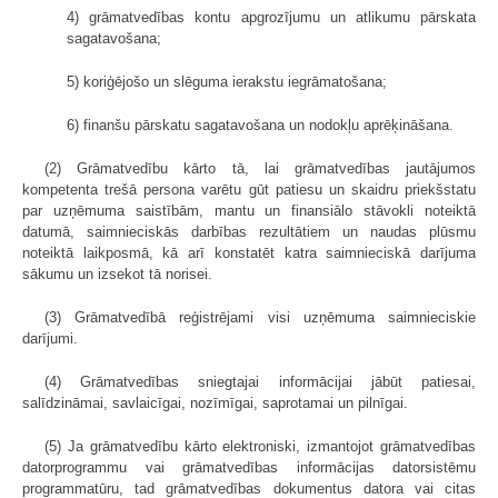
4) grāmatvedības kontu apgrozījumu un atlikumu pārskata
sagatavošana;
5) koriģējošo un slēguma ierakstu iegrāmatošana;
6) finanšu pārskatu sagatavošana un nodokļu aprēķināšana.
(2) Grāmatvedību kārto tā, lai grāmatvedības jautājumos
kompetenta trešā persona varētu gūt patiesu un skaidru priekšstatu
par uzņēmuma saistībām, mantu un finansiālo stāvokli noteiktā
datumā, saimnieciskās darbības rezultātiem un naudas plūsmu
noteiktā laikposmā, kā arī konstatēt katra saimnieciskā darījuma
sākumu un izsekot tā norisei.
(3) Grāmatvedībā reģistrējami visi uzņēmuma saimnieciskie
darījumi.
(4) Grāmatvedības sniegtajai informācijai jābūt patiesai,
salīdzināmai, savlaicīgai, nozīmīgai, saprotamai un pilnīgai.
(5) Ja grāmatvedību kārto elektroniski, izmantojot grāmatvedības
datorprogrammu vai grāmatvedības informācijas datorsistēmu
programmatūru, tad grāmatvedības dokumentus datora vai citas