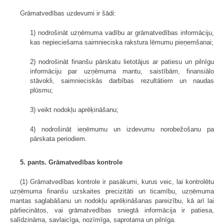
Grāmatvedības uzdevumi ir šādi:
1) nodrošināt uzņēmuma vadību ar grāmatvedības informāciju,
kas nepieciešama saimnieciska rakstura lēmumu pieņemšanai;
2) nodrošināt finanšu pārskatu lietotājus ar patiesu un pilnīgu
informāciju par uzņēmuma mantu, saistībām, finansiālo
stāvokli, saimnieciskās darbības rezultātiem un naudas
plūsmu;
3) veikt nodokļu aprēķināšanu;
4) nodrošināt ieņēmumu un izdevumu norobežošanu pa
pārskata periodiem.
5. pants. Grāmatvedības kontrole
(1) Grāmatvedības kontrole ir pasākumi, kurus veic, lai kontrolētu
uzņēmuma finanšu uzskaites precizitāti un ticamību, uzņēmuma
mantas saglabāšanu un nodokļu aprēķināšanas pareizību, kā arī lai
pārliecinātos, vai grāmatvedības sniegtā informācija ir patiesa,
salīdzināma, savlaicīga, nozīmīga, saprotama un pilnīga.