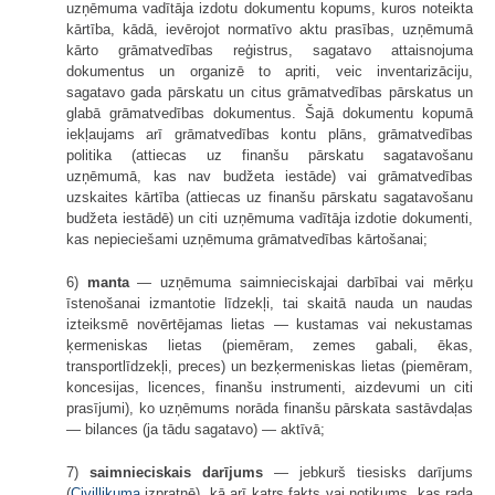
uzņēmuma vadītāja izdotu dokumentu kopums, kuros noteikta
kārtība, kādā, ievērojot normatīvo aktu prasības, uzņēmumā
kārto grāmatvedības reģistrus, sagatavo attaisnojuma
dokumentus un organizē to apriti, veic inventarizāciju,
sagatavo gada pārskatu un citus grāmatvedības pārskatus un
glabā grāmatvedības dokumentus. Šajā dokumentu kopumā
iekļaujams arī grāmatvedības kontu plāns, grāmatvedības
politika (attiecas uz finanšu pārskatu sagatavošanu
uzņēmumā, kas nav budžeta iestāde) vai grāmatvedības
uzskaites kārtība (attiecas uz finanšu pārskatu sagatavošanu
budžeta iestādē) un citi uzņēmuma vadītāja izdotie dokumenti,
kas nepieciešami uzņēmuma grāmatvedības kārtošanai;
6)
manta
— uzņēmuma saimnieciskajai darbībai vai mērķu
īstenošanai izmantotie līdzekļi, tai skaitā nauda un naudas
izteiksmē novērtējamas lietas — kustamas vai nekustamas
ķermeniskas lietas (piemēram, zemes gabali, ēkas,
transportlīdzekļi, preces) un bezķermeniskas lietas (piemēram,
koncesijas, licences, finanšu instrumenti, aizdevumi un citi
prasījumi), ko uzņēmums norāda finanšu pārskata sastāvdaļas
— bilances (ja tādu sagatavo) — aktīvā;
7)
saimnieciskais darījums
— jebkurš tiesisks darījums
(
Civillikuma
izpratnē), kā arī katrs fakts vai notikums, kas rada