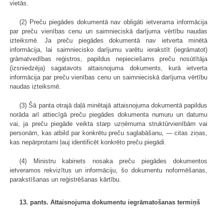
vietās.
(2) Preču piegādes dokumentā nav obligāti ietverama informācija
par preču vienības cenu un saimnieciskā darījuma vērtību naudas
izteiksmē. Ja preču piegādes dokumentā nav ietverta minētā
informācija, lai saimniecisko darījumu varētu ierakstīt (iegrāmatot)
grāmatvedības reģistros, papildus nepieciešams preču nosūtītāja
(izsniedzēja) sagatavots attaisnojuma dokuments, kurā ietverta
informācija par preču vienības cenu un saimnieciskā darījuma vērtību
naudas izteiksmē.
(3) Šā panta otrajā daļā minētajā attaisnojuma dokumentā papildus
norāda arī attiecīgā preču piegādes dokumenta numuru un datumu
vai, ja preču piegāde veikta starp uzņēmuma struktūrvienībām vai
personām, kas atbild par konkrētu preču saglabāšanu, — citas ziņas,
kas nepārprotami ļauj identificēt konkrēto preču piegādi.
(4) Ministru kabinets nosaka preču piegādes dokumentos
ietveramos rekvizītus un informāciju, šo dokumentu noformēšanas,
parakstīšanas un reģistrēšanas kārtību.
13. pants. Attaisnojuma dokumentu iegrāmatošanas termiņš