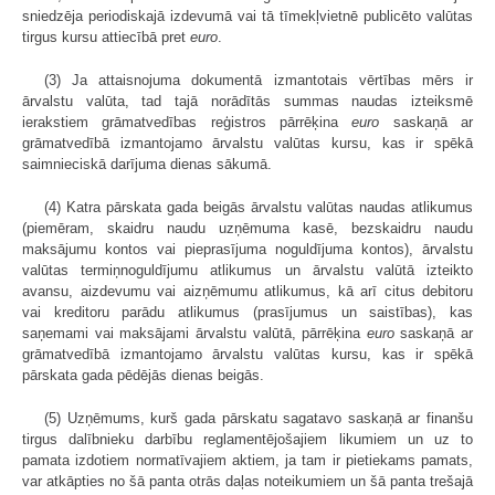
sniedzēja periodiskajā izdevumā vai tā tīmekļvietnē publicēto valūtas
tirgus kursu attiecībā pret
euro
.
(3) Ja attaisnojuma dokumentā izmantotais vērtības mērs ir
ārvalstu valūta, tad tajā norādītās summas naudas izteiksmē
ierakstiem grāmatvedības reģistros pārrēķina
euro
saskaņā ar
grāmatvedībā izmantojamo ārvalstu valūtas kursu, kas ir spēkā
saimnieciskā darījuma dienas sākumā.
(4) Katra pārskata gada beigās ārvalstu valūtas naudas atlikumus
(piemēram, skaidru naudu uzņēmuma kasē, bezskaidru naudu
maksājumu kontos vai pieprasījuma noguldījuma kontos), ārvalstu
valūtas termiņnoguldījumu atlikumus un ārvalstu valūtā izteikto
avansu, aizdevumu vai aizņēmumu atlikumus, kā arī citus debitoru
vai kreditoru parādu atlikumus (prasījumus un saistības), kas
saņemami vai maksājami ārvalstu valūtā, pārrēķina
euro
saskaņā ar
grāmatvedībā izmantojamo ārvalstu valūtas kursu, kas ir spēkā
pārskata gada pēdējās dienas beigās.
(5) Uzņēmums, kurš gada pārskatu sagatavo saskaņā ar finanšu
tirgus dalībnieku darbību reglamentējošajiem likumiem un uz to
pamata izdotiem normatīvajiem aktiem, ja tam ir pietiekams pamats,
var atkāpties no šā panta otrās daļas noteikumiem un šā panta trešajā