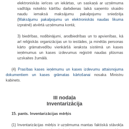
elektroniskās ierīces un iekārtas, un saskaņā ar uzņēmuma
vadītāja noteikto kārtību darbdienas laikā saņemto skaidro
naudu iemaksā maksājumu pakalpojumu sniedzēja
(
Maksājumu pakalpojumu un elektroniskās naudas likuma
izpratnē) atvērtā uzņēmuma kontā;
3) biedrības, nodibinājumi, arodbiedrības un to apvienības, kā
arī reliģiskās organizācijas un to iestādes, ja minētās personas
kārto grāmatvedību vienkāršā ieraksta sistēmā un kases
ieņēmumus un kases izdevumus reģistrē naudas plūsmas
uzskaites žurnālā.
(4)
Prasības kases ieņēmumu un kases izdevumu attaisnojuma
dokumentiem un kases grāmatas kārtošanai
nosaka Ministru
kabinets.
III nodaļa
Inventarizācija
15. pants. Inventarizācijas mērķis
(1) Inventarizācijas mērķis ir uzņēmuma mantas faktiskā stāvokļa