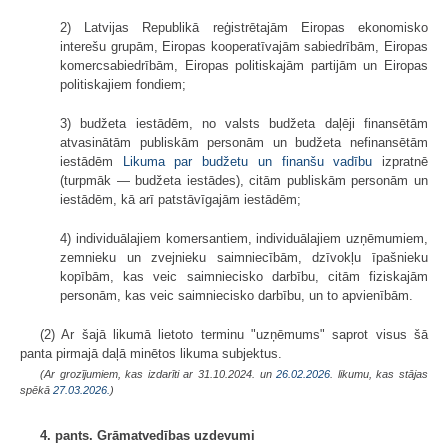
2) Latvijas Republikā reģistrētajām Eiropas ekonomisko
interešu grupām, Eiropas kooperatīvajām sabiedrībām, Eiropas
komercsabiedrībām, Eiropas politiskajām partijām un Eiropas
politiskajiem fondiem;
3) budžeta iestādēm, no valsts budžeta daļēji finansētām
atvasinātām publiskām personām un budžeta nefinansētām
iestādēm
Likuma par budžetu un finanšu vadību
izpratnē
(turpmāk — budžeta iestādes), citām publiskām personām un
iestādēm, kā arī patstāvīgajām iestādēm;
4) individuālajiem komersantiem, individuālajiem uzņēmumiem,
zemnieku un zvejnieku saimniecībām, dzīvokļu īpašnieku
kopībām, kas veic saimniecisko darbību, citām fiziskajām
personām, kas veic saimniecisko darbību, un to apvienībām.
(2) Ar šajā likumā lietoto terminu "uzņēmums" saprot visus šā
panta pirmajā daļā minētos likuma subjektus.
(Ar grozījumiem, kas izdarīti ar 31.10.2024. un
26.02.2026
. likumu, kas stājas
spēkā
27.03.2026.
)
4. pants. Grāmatvedības uzdevumi