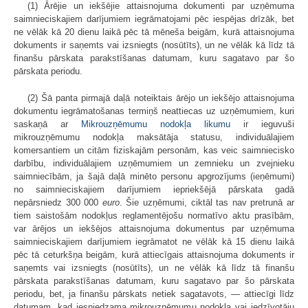
(1) Ārējie un iekšējie attaisnojuma dokumenti par uzņēmuma
saimnieciskajiem darījumiem iegrāmatojami pēc iespējas drīzāk, bet
ne vēlāk kā 20 dienu laikā pēc tā mēneša beigām, kurā attaisnojuma
dokuments ir saņemts vai izsniegts (nosūtīts), un ne vēlāk kā līdz tā
finanšu pārskata parakstīšanas datumam, kuru sagatavo par šo
pārskata periodu.
(2) Šā panta pirmajā daļā noteiktais ārējo un iekšējo attaisnojuma
dokumentu iegrāmatošanas termiņš neattiecas uz uzņēmumiem, kuri
saskaņā ar
Mikrouzņēmumu nodokļa likumu
ir ieguvuši
mikrouzņēmumu nodokļa maksātāja statusu, individuālajiem
komersantiem un citām fiziskajām personām, kas veic saimniecisko
darbību, individuālajiem uzņēmumiem un zemnieku un zvejnieku
saimniecībām, ja šajā daļā minēto personu apgrozījums (ieņēmumi)
no saimnieciskajiem darījumiem iepriekšējā pārskata gadā
nepārsniedz 300 000
euro
. Šie uzņēmumi, ciktāl tas nav pretrunā ar
tiem saistošām nodokļus reglamentējošu normatīvo aktu prasībām,
var ārējos un iekšējos attaisnojuma dokumentus par uzņēmuma
saimnieciskajiem darījumiem iegrāmatot ne vēlāk kā 15 dienu laikā
pēc tā ceturkšņa beigām, kurā attiecīgais attaisnojuma dokuments ir
saņemts vai izsniegts (nosūtīts), un ne vēlāk kā līdz tā finanšu
pārskata parakstīšanas datumam, kuru sagatavo par šo pārskata
periodu, bet, ja finanšu pārskats netiek sagatavots, — attiecīgi līdz
datumam, kad iesniedzama mikrouzņēmumu nodokļa vai iedzīvotāju