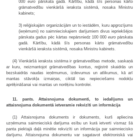
000
euro
pārskata gadā. Kārtību, kādā šīs personas kārto
grāmatvedību vienkāršā ieraksta sistēmā, nosaka Ministru
kabinets;
3) reliģiskajām organizācijām un to iestādēm, kuru apgrozījums
(ieņēmumi) no saimnieciskajiem darījumiem divus iepriekšējos
pārskata gadus pēc kārtas nepārsniedz 100 000
euro
pārskata
gadā. Kārtību, kādā šīs personas kārto grāmatvedību
vienkāršā ieraksta sistēmā, nosaka Ministru kabinets.
(4) Vienkāršā ieraksta sistēma ir grāmatvedības metode, saskaņā
ar kuru, neizmantojot grāmatvedības kontus, reģistrē skaidrās un
bezskaidrās naudas ieņēmumus, izdevumus un atlikumus, kā arī
mantas stāvokļa izmaiņas, ciktāl tas nepieciešams nodokļu
aprēķināšanai vai mantas un norēķinu kontrolei.
11. pants. Attaisnojuma dokumenti, to iedalījums un
attaisnojuma dokumentā ietveramie rekvizīti un informācija
(1) Attaisnojuma dokuments ir dokuments, kurš apliecina
uzņēmuma saimnieciskā darījuma esību un kurā ietverti vismaz šā
panta piektajā daļā minētie rekvizīti un informācija par saimniecisko
darījumu. Attaisnojuma dokumentu var sagatavot elektroniskā vai