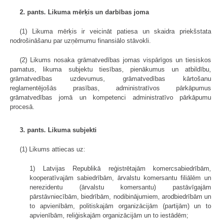
2. pants. Likuma mērķis un darbības joma
(1) Likuma mērķis ir veicināt patiesa un skaidra priekšstata
nodrošināšanu par uzņēmumu finansiālo stāvokli.
(2) Likums nosaka grāmatvedības jomas vispārīgos un tiesiskos
pamatus, likuma subjektu tiesības, pienākumus un atbildību,
grāmatvedības uzdevumus, grāmatvedības kārtošanu
reglamentējošās prasības, administratīvos pārkāpumus
grāmatvedības jomā un kompetenci administratīvo pārkāpumu
procesā.
3. pants. Likuma subjekti
(1) Likums attiecas uz:
1) Latvijas Republikā reģistrētajām komercsabiedrībām,
kooperatīvajām sabiedrībām, ārvalstu komersantu filiālēm un
nerezidentu (ārvalstu komersantu) pastāvīgajām
pārstāvniecībām, biedrībām, nodibinājumiem, arodbiedrībām un
to apvienībām, politiskajām organizācijām (partijām) un to
apvienībām, reliģiskajām organizācijām un to iestādēm;