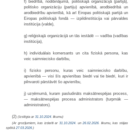
f) biedrībā, nodibinājumā, politiskajā organizācijā (partijā),
politisko organizāciju (partiju) apvienībā, arodbiedrībā un
arodbiedrību apvienībā, kā arī Eiropas politiskajā partijā un
Eiropas politiskajā fondā — izpildinstitūcija vai pārvaldes
institūcija (valde),
g) reliģiskajā organizācijā un tās iestādē — vadība (vadības
institūcija),
h) individuālais komersants un cita fiziskā persona, kas
veic saimniecisko darbību,
i) fizisko personu, kuras veic saimniecisko darbību,
apvienībā — visi šīs apvienības biedri vai tie biedri, kuri ir
pilnvaroti pārstāvēt šo apvienību,
j) uzņēmumā, kuram pasludināts maksātnespējas process,
— maksātnespējas procesa administrators (turpmāk —
administrators).
(2)
(Izslēgta ar
31.10.2024
. likumu)
(Ar grozījumiem, kas izdarīti ar
31.10.2024.
un
26.02.2026
. likumu, kas stājas
spēkā
27.03.2026.
)