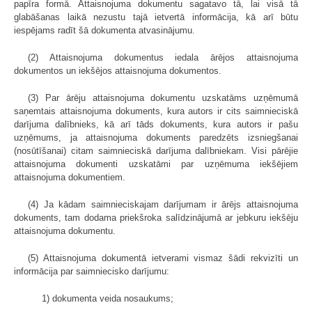
papīra formā. Attaisnojuma dokumentu sagatavo tā, lai visā tā
glabāšanas laikā nezustu tajā ietvertā informācija, kā arī būtu
iespējams radīt šā dokumenta atvasinājumu.
(2) Attaisnojuma dokumentus iedala ārējos attaisnojuma
dokumentos un iekšējos attaisnojuma dokumentos.
(3) Par ārēju attaisnojuma dokumentu uzskatāms uzņēmumā
saņemtais attaisnojuma dokuments, kura autors ir cits saimnieciskā
darījuma dalībnieks, kā arī tāds dokuments, kura autors ir pašu
uzņēmums, ja attaisnojuma dokuments paredzēts izsniegšanai
(nosūtīšanai) citam saimnieciskā darījuma dalībniekam. Visi pārējie
attaisnojuma dokumenti uzskatāmi par uzņēmuma iekšējiem
attaisnojuma dokumentiem.
(4) Ja kādam saimnieciskajam darījumam ir ārējs attaisnojuma
dokuments, tam dodama priekšroka salīdzinājumā ar jebkuru iekšēju
attaisnojuma dokumentu.
(5) Attaisnojuma dokumentā ietverami vismaz šādi rekvizīti un
informācija par saimniecisko darījumu:
1) dokumenta veida nosaukums;