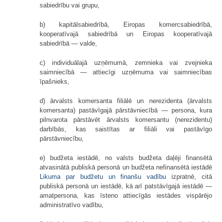
sabiedrību vai grupu,
b) kapitālsabiedrībā, Eiropas komercsabiedrībā,
kooperatīvajā sabiedrībā un Eiropas kooperatīvajā
sabiedrībā — valde,
c) individuālajā uzņēmumā, zemnieka vai zvejnieka
saimniecībā — attiecīgi uzņēmuma vai saimniecības
īpašnieks,
d) ārvalsts komersanta filiālē un nerezidenta (ārvalsts
komersanta) pastāvīgajā pārstāvniecībā — persona, kura
pilnvarota pārstāvēt ārvalsts komersantu (nerezidentu)
darbībās, kas saistītas ar filiāli vai pastāvīgo
pārstāvniecību,
e) budžeta iestādē, no valsts budžeta daļēji finansētā
atvasinātā publiskā personā un budžeta nefinansētā iestādē
Likuma par budžetu un finanšu vadību
izpratnē, citā
publiskā personā un iestādē, kā arī patstāvīgajā iestādē —
amatpersona, kas īsteno attiecīgās iestādes vispārējo
administratīvo vadību,