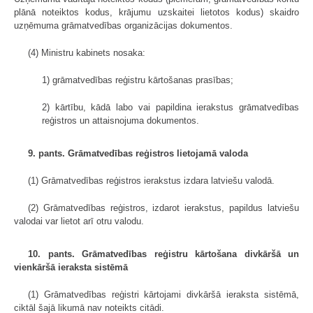
plānā noteiktos kodus, krājumu uzskaitei lietotos kodus) skaidro
uzņēmuma grāmatvedības organizācijas dokumentos.
(4) Ministru kabinets nosaka:
1) grāmatvedības reģistru kārtošanas prasības;
2) kārtību, kādā labo vai papildina ierakstus grāmatvedības
reģistros un attaisnojuma dokumentos.
9. pants. Grāmatvedības reģistros lietojamā valoda
(1) Grāmatvedības reģistros ierakstus izdara latviešu valodā.
(2) Grāmatvedības reģistros, izdarot ierakstus, papildus latviešu
valodai var lietot arī otru valodu.
10. pants. Grāmatvedības reģistru kārtošana divkāršā un
vienkāršā ieraksta sistēmā
(1) Grāmatvedības reģistri kārtojami divkāršā ieraksta sistēmā,
ciktāl šajā likumā nav noteikts citādi.