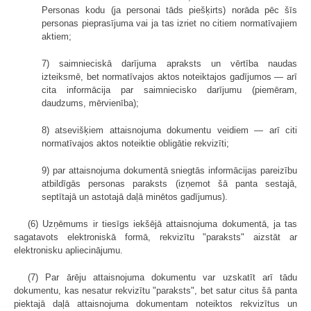
Personas kodu (ja personai tāds piešķirts) norāda pēc šīs
personas pieprasījuma vai ja tas izriet no citiem normatīvajiem
aktiem;
7) saimnieciskā darījuma apraksts un vērtība naudas
izteiksmē, bet normatīvajos aktos noteiktajos gadījumos — arī
cita informācija par saimniecisko darījumu (piemēram,
daudzums, mērvienība);
8) atsevišķiem attaisnojuma dokumentu veidiem — arī citi
normatīvajos aktos noteiktie obligātie rekvizīti;
9) par attaisnojuma dokumentā sniegtās informācijas pareizību
atbildīgās personas paraksts (izņemot šā panta sestajā,
septītajā un astotajā daļā minētos gadījumus).
(6) Uzņēmums ir tiesīgs iekšējā attaisnojuma dokumentā, ja tas
sagatavots elektroniskā formā, rekvizītu "paraksts" aizstāt ar
elektronisku apliecinājumu.
(7) Par ārēju attaisnojuma dokumentu var uzskatīt arī tādu
dokumentu, kas nesatur rekvizītu "paraksts", bet satur citus šā panta
piektajā daļā attaisnojuma dokumentam noteiktos rekvizītus un