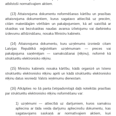
atbilstoši normatīvajiem aktiem.
(13) Attaisnojuma dokumentu noformēšanas kārtību un prasības
attaisnojuma dokumentiem, kurus sagatavo attiecībā uz precēm,
citām materiālajām vērtībām un pakalpojumiem, kā arī saistībā ar
skaidras vai bezskaidras naudas avansa izlietojumu vai darbinieku
izdevumu atlīdzināšanu, nosaka Ministru kabinets.
(14) Attaisnojuma dokumentu, kuru uzņēmums izsniedz citam
Latvijas Republikā reģistrētam uzņēmumam — preces vai
pakalpojuma saņēmējam — samaksāšanai (rēķinu), noformē kā
strukturētu elektronisko rēķinu.
(15) Ministru kabinets nosaka kārtību, kādā organizē un īsteno
strukturētu elektronisko rēķinu apriti un kādā strukturētu elektronisko
rēķinu datus iesniedz Valsts ieņēmumu dienestam.
(16) Atkāpties no šā panta četrpadsmitajā daļā noteiktās prasības
par strukturētu elektronisko rēķinu noformēšanu var:
1) uzņēmumi — attiecībā uz darījumiem, kuros samaksu
apliecina ar tāda veida darījumu apliecinošu dokumentu, kas
sagatavojams saskaņā ar normatīvajiem aktiem, kuri