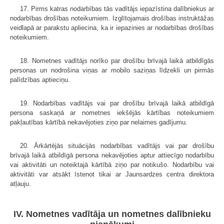
17. Pirms katras nodarbības tās vadītājs iepazīstina dalībniekus ar
nodarbības drošības noteikumiem. Izglītojamais drošības instruktāžas
veidlapā ar parakstu apliecina, ka ir iepazinies ar nodarbības drošības
noteikumiem.
18. Nometnes vadītājs norīko par drošību brīvajā laikā atbildīgās
personas un nodrošina viņas ar mobilo saziņas līdzekli un pirmās
palīdzības aptieciņu.
19. Nodarbības vadītājs vai par drošību brīvajā laikā atbildīgā
persona saskaņā ar nometnes iekšējās kārtības noteikumiem
pakļautības kārtībā nekavējoties ziņo par nelaimes gadījumu.
20. Ārkārtējās situācijās nodarbības vadītājs vai par drošību
brīvajā laikā atbildīgā persona nekavējoties aptur attiecīgo nodarbību
vai aktivitāti un noteiktajā kārtībā ziņo par notikušo. Nodarbību vai
aktivitāti var atsākt īstenot tikai ar Jaunsardzes centra direktora
atļauju.
IV. Nometnes vadītāja un nometnes dalībnieku