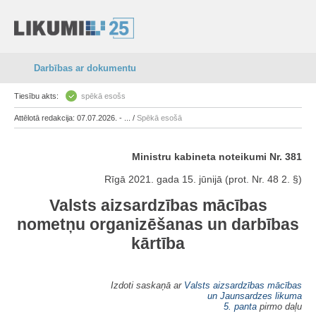
Darbības ar dokumentu
Tiesību akts:
spēkā esošs
Attēlotā redakcija: 07.07.2026. - ... /
Spēkā esošā
Ministru kabineta noteikumi Nr. 381
Rīgā 2021. gada 15. jūnijā (prot. Nr. 48 2. §)
Valsts aizsardzības mācības
nometņu organizēšanas un darbības
kārtība
Izdoti saskaņā ar
Valsts aizsardzības mācības
un Jaunsardzes likuma
5. panta
pirmo daļu