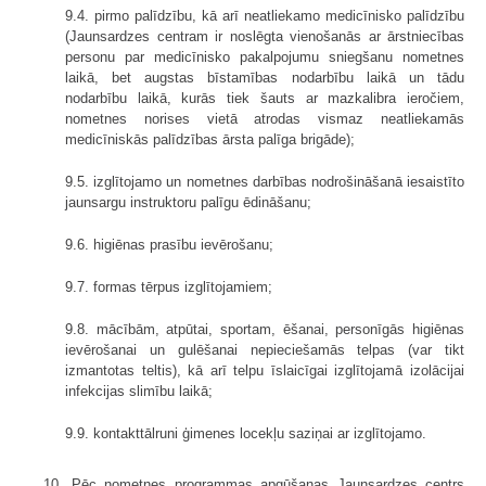
9.4. pirmo palīdzību, kā arī neatliekamo medicīnisko palīdzību
(Jaunsardzes centram ir noslēgta vienošanās ar ārstniecības
personu par medicīnisko pakalpojumu sniegšanu nometnes
laikā, bet augstas bīstamības nodarbību laikā un tādu
nodarbību laikā, kurās tiek šauts ar mazkalibra ieročiem,
nometnes norises vietā atrodas vismaz neatliekamās
medicīniskās palīdzības ārsta palīga brigāde);
9.5. izglītojamo un nometnes darbības nodrošināšanā iesaistīto
jaunsargu instruktoru palīgu ēdināšanu;
9.6. higiēnas prasību ievērošanu;
9.7. formas tērpus izglītojamiem;
9.8. mācībām, atpūtai, sportam, ēšanai, personīgās higiēnas
ievērošanai un gulēšanai nepieciešamās telpas (var tikt
izmantotas teltis), kā arī telpu īslaicīgai izglītojamā izolācijai
infekcijas slimību laikā;
9.9. kontakttālruni ģimenes locekļu saziņai ar izglītojamo.
10. Pēc nometnes programmas apgūšanas Jaunsardzes centrs