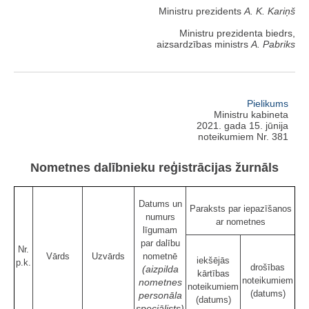
Ministru prezidents
A. K. Kariņš
Ministru prezidenta biedrs,
aizsardzības ministrs
A. Pabriks
Pielikums
Ministru kabineta
2021. gada 15. jūnija
noteikumiem Nr. 381
Nometnes dalībnieku reģistrācijas žurnāls
Datums un
Paraksts par iepazīšanos
numurs
ar nometnes
līgumam
par dalību
Nr.
Vārds
Uzvārds
nometnē
iekšējās
p.k.
drošības
(aizpilda
kārtības
noteikumiem
nometnes
noteikumiem
(datums)
personāla
(datums)
speciālists)