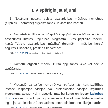
I. Vispārīgie jautājumi
1. Noteikumi nosaka valsts aizsardzības mācības nometnes
(turpmāk – nometne) organizēšanas un darbības kārtību.
2. Nometnē izglītojamie brīvprātīgi apgūst aizsardzības ministra
apstiprinātu interešu izglītības programmu, kas papildina mācību
kursā "Valsts aizsardzības mācība" (turpmāk – mācību kurss)
apgūtās zināšanas, prasmes un vērtības.
(MK
11.06.2024.
noteikumu Nr. 340 redakcijā)
3. Nometni organizē mācību kursa apgūšanas laikā vai pēc tā
apgūšanas.
(MK
30.06.2026.
noteikumu Nr. 357 redakcijā)
4. Pretendēt uz dalību nometnē var izglītojamais, kurš izglītības
iestādē vispārējās vidējās vai profesionālās vidējās izglītības
programmā apgūst vai ir apguvis mācību kursu un ievēro
Izglītības
likumā
noteiktos izglītojamā pienākumus. Pieteikumu dalībai nometnē
izglītojamais iesniedz Jaunsardzes centra direktora noteiktajā kārtībā.
(MK
30.06.2026.
noteikumu Nr. 357 redakcijā)