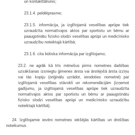
un kontakttālrunis;
23.1.4. peldētprasme;
23.1.5. informācija, ja izglītojamā veselības aprūpe tiek
uzraudzīta normatīvajos aktos par sportistu un bērnu ar
paaugstinātu fizisko slodzi veselības aprūpi un medicīnisko
uzraudzību noteiktajā kārtībā;
23.1.6. cita būtiska informācija par izglītojamo;
23.2. ne agrāk kā trīs mēnešus pirms nometnes darbības
uzsākšanas izsniegtu ģimenes ārsta vai ārstējošā ārsta izziņu
vai tās kopiju (oriģinālu uzrādot, ierodoties nometnē) par
izglītojamā veselības stāvokli un rekomendācijām (izņemot
gadījumu, ja izglītojamā veselības aprūpe tiek uzraudzīta
normatīvajos aktos par sportistu un bērnu ar paaugstinātu
fizisko slodzi veselības aprūpi un medicīnisko uzraudzību
noteiktajā kārtībā).
24. Izglītojamie ievēro nometnes iekšējās kārtības un drošības
noteikumus.