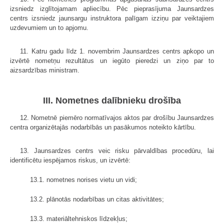
izsniedz izglītojamam apliecību. Pēc pieprasījuma Jaunsardzes
centrs izsniedz jaunsargu instruktora palīgam izziņu par veiktajiem
uzdevumiem un to apjomu.
11. Katru gadu līdz 1. novembrim Jaunsardzes centrs apkopo un
izvērtē nometņu rezultātus un iegūto pieredzi un ziņo par to
aizsardzības ministram.
III. Nometnes dalībnieku drošība
12. Nometnē piemēro normatīvajos aktos par drošību Jaunsardzes
centra organizētajās nodarbībās un pasākumos noteikto kārtību.
13. Jaunsardzes centrs veic risku pārvaldības procedūru, lai
identificētu iespējamos riskus, un izvērtē:
13.1. nometnes norises vietu un vidi;
13.2. plānotās nodarbības un citas aktivitātes;
13.3. materiāltehniskos līdzekļus;