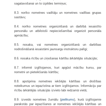
sagatavošanai un to izpildes termiņus;
8.3. norīko nometnes vadītāju un nometnes vadības grupas
sastāvu;
8.4. norīko nometnes organizēšanā un darbībā iesaistīto
personālu un atbilstoši nepieciešamībai organizē personāla
apmācību;
8.5. nosaka, vai nometnes organizēšanā un darbības
nodrošināšanā iesaistāmi jaunsargu instruktoru palīgi;
8.6. nosaka rīcību un ziņošanas kārtību ārkārtējās situācijās;
8.7. informē izglītojamos, kuri apgūst mācību kursu, par
nometni un pieteikšanās kārtību;
8.8. apstiprina nometnes iekšējās kārtības un drošības
noteikumus un iepazīstina ar tiem izglītojamos. Informāciju par
rīcību ārkārtējās situācijās izvieto labi redzamā vietā;
8.9. izveido nometnes žurnālu (
pielikums
), kurā izglītojamie
parakstās par iepazīšanos ar nometnes iekšējās kārtības un