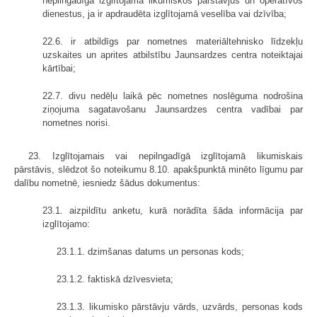
nepilngadīga izglītojamā likumiskos pārstāvjus un operatīvos
dienestus, ja ir apdraudēta izglītojamā veselība vai dzīvība;
22.6. ir atbildīgs par nometnes materiāltehnisko līdzekļu
uzskaites un aprites atbilstību Jaunsardzes centra noteiktajai
kārtībai;
22.7. divu nedēļu laikā pēc nometnes noslēguma nodrošina
ziņojuma sagatavošanu Jaunsardzes centra vadībai par
nometnes norisi.
23. Izglītojamais vai nepilngadīgā izglītojamā likumiskais
pārstāvis, slēdzot šo noteikumu 8.10. apakšpunktā minēto līgumu par
dalību nometnē, iesniedz šādus dokumentus:
23.1. aizpildītu anketu, kurā norādīta šāda informācija par
izglītojamo:
23.1.1. dzimšanas datums un personas kods;
23.1.2. faktiskā dzīvesvieta;
23.1.3. likumisko pārstāvju vārds, uzvārds, personas kods