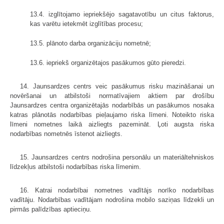
13.4. izglītojamo iepriekšējo sagatavotību un citus faktorus,
kas varētu ietekmēt izglītības procesu;
13.5. plānoto darba organizāciju nometnē;
13.6. iepriekš organizētajos pasākumos gūto pieredzi.
14. Jaunsardzes centrs veic pasākumus risku mazināšanai un
novēršanai un atbilstoši normatīvajiem aktiem par drošību
Jaunsardzes centra organizētajās nodarbībās un pasākumos nosaka
katras plānotās nodarbības pieļaujamo riska līmeni. Noteikto riska
līmeni nometnes laikā aizliegts pazemināt. Ļoti augsta riska
nodarbības nometnēs īstenot aizliegts.
15. Jaunsardzes centrs nodrošina personālu un materiāltehniskos
līdzekļus atbilstoši nodarbības riska līmenim.
16. Katrai nodarbībai nometnes vadītājs norīko nodarbības
vadītāju. Nodarbības vadītājam nodrošina mobilo saziņas līdzekli un
pirmās palīdzības aptieciņu.