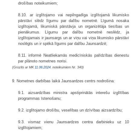
drošības noteikumiem;
8.10. ar izglītojamo vai nepilngadīga izglītojamā likumisko
pārstāvi slēdz līgumu par dalību nometnē. Līgumā nosaka
izglītojamā, likumiskā pārstāvja un organizētāja tiesības un
pienākumus. Līgumu par dalību nometnē neslēdz, ja
izglītojamais ir jaunsargs un ar viņu vai viņa likumisko pārstāvi
noslēgts un ir spēkā līgums par dalību Jaunsardzē;
8.11. informē Neatliekamās medicīniskās palīdzības dienestu
par plānoto nometnes norisi.
(Grozīts ar MK
11.06.2024.
noteikumiem Nr. 340)
9. Nometnes darbības laikā Jaunsardzes centrs nodrošina:
9.1. aizsardzības ministra apstiprinātās interešu izglītības
programmas īstenošanu;
9.2. izglītojamo drošību, veselības un dzīvības aizsardzību;
9.3. vismaz vienu Jaunsardzes centra darbinieku uz 10
izglītojamiem;