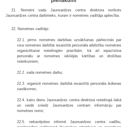
pienākumi
21. Nometni vada Jaunsardzes centra direktora norīkots
Jaunsardzes centra darbinieks, kuram ir nometnes vadītāja apliecība.
22. Nometnes vadītājs:
22.1. pirms nometnes darbības uzsākšanas pārliecinās par
visa nometnes darbībā iesaistītā personāla atbilstību nometnes
organizēšanai noteiktajām prasībām, kā arī iepazīstina
personālu ar nometnes iekšējās kārtības un drošības
noteikumiem;
22.2. vada nometnes darbu;
22.3. organizē nometnes darbībā iesaistītā personāla ikdienas
sanāksmes;
22.4. katru dienu Jaunsardzes centra direktora noteiktajā laikā
un veidā sniedz Jaunsardzes centram informāciju par
nometnes norisi;
22.5. nekavējoties informē Jaunsardzes centra vadību,