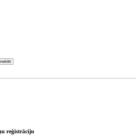
meklēt
u reģistrāciju