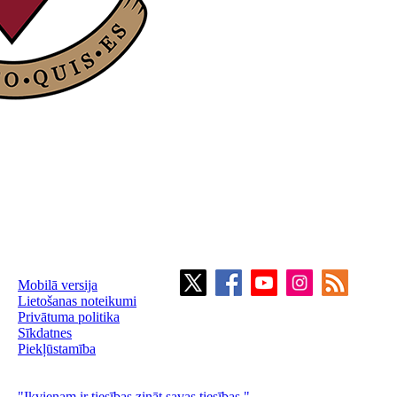
Mobilā versija
Lietošanas noteikumi
Privātuma politika
Sīkdatnes
Piekļūstamība
"Ikvienam ir tiesības zināt savas tiesības."