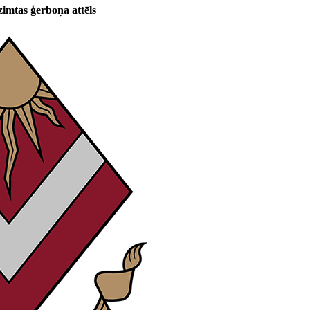
zimtas ģerboņa attēls