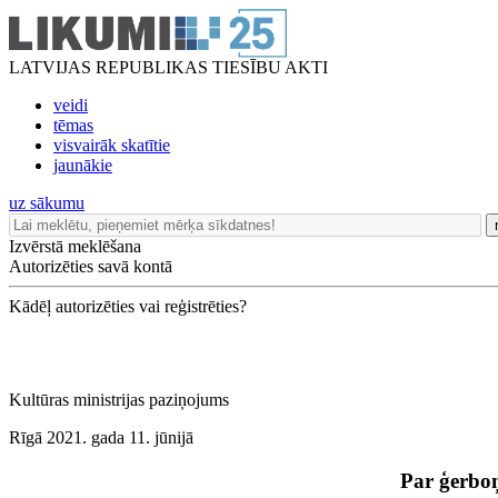
LATVIJAS REPUBLIKAS TIESĪBU AKTI
veidi
tēmas
visvairāk skatītie
jaunākie
uz sākumu
Izvērstā meklēšana
Autorizēties savā kontā
Kādēļ autorizēties vai reģistrēties?
Kultūras ministrijas paziņojums
Rīgā 2021. gada 11. jūnijā
Par ģerboņ