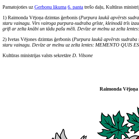
Pamatojoties uz
Ģerboņu likuma
6. panta
trešo daļu, Kultūras ministr
1) Raimonda Vējoņa dzimtas ģerbonis (
Purpura laukā apvērsts sudrab
staru vainagu. Virs vairoga purpura-sudraba grīste, kleinodā trīs izau
grifi ar zelta knābi un tādu pašu mēli. Devīze ar melnu uz zelta l
2) Ivetas Vējones dzimtas ģerbonis (
Purpura laukā apvērsts sudraba š
staru vainagu. Devīze ar melnu uz zelta lentes: MEMENTO QUIS ES
Kultūras ministrijas valsts sekretāre
D. Vilsone
Raimonda Vējoņa d