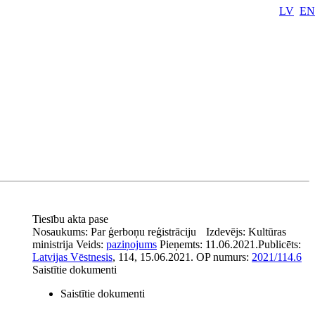
LV
EN
Tiesību akta pase
Nosaukums:
Par ģerboņu reģistrāciju
Izdevējs:
Kultūras
ministrija
Veids:
paziņojums
Pieņemts:
11.06.2021.
Publicēts:
Latvijas Vēstnesis
, 114, 15.06.2021.
OP numurs:
2021/114.6
Saistītie dokumenti
Saistītie dokumenti