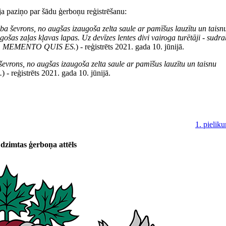
ija paziņo par šādu ģerboņu reģistrēšanu:
a ševrons, no augšas izaugoša zelta saule ar pamīšus lauzītu un taisn
gošas zaļas kļavas lapas. Uz devīzes lentes divi vairoga turētāji - sudr
entes: MEMENTO QUIS ES.
) - reģistrēts 2021. gada 10. jūnijā.
evrons, no augšas izaugoša zelta saule ar pamīšus lauzītu un taisnu
.
) - reģistrēts 2021. gada 10. jūnijā.
1. pielik
zimtas ģerboņa attēls