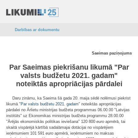
Darbības ar dokumentu
Saeimas paziņojums
Par Saeimas piekrišanu likumā "Par
valsts budžetu 2021. gadam"
noteiktās apropriācijas pārdalei
Daru zināmu, ka Saeima šā gada 20. maija sēdē nolēmusi piekrist
likumā "
Par valsts budžetu 2021. gadam
" noteiktās apropriācijas
pārdalei no Ārlietu ministrijas budžeta programmas 06.00.00 "Latvijas
institūts" uz Ekonomikas ministrijas budžeta programmu 28.00.00
"Ārējās ekonomiskās politikas ieviešana" 120 800
euro
apmērā, tai
skaitā vispārējā kārtībā sadalāmajai dotācijai no vispārējiem
ieņēmumiem 101 591
euro
apmērā, ieņēmumiem no maksas