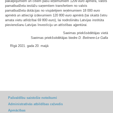
pakalpojumiem un citiem pašu ieņēmumiem 1209
euro
apmērā, valsts
pamatbudžeta iestāžu saņemtiem transfertiem no valsts
pamatbudžeta dotācijas no vispārējiem ieņēmumiem 18 000
euro
apmērā un attiecīgi izdevumiem 120 800
euro
apmērā (tai skaitā četru
amata vietu atlīdzībai 69 800
euro
), lai nodrošinātu Latvijas institūta
pievienošanu Latvijas Investīciju un attīstības aģentūrai.
Saeimas priekšsēdētājas vietā
Saeimas priekšsēdētājas biedre
D. Beitnere-Le Galla
Rīgā 2021. gada 20. maijā
Pašvaldību saistošie noteikumi
Administratīvās atbildības ceļvedis
Apmācības