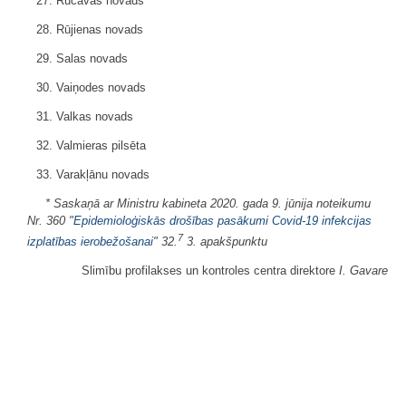
27. Rucavas novads
28. Rūjienas novads
29. Salas novads
30. Vaiņodes novads
31. Valkas novads
32. Valmieras pilsēta
33. Varakļānu novads
* Saskaņā ar Ministru kabineta 2020. gada 9. jūnija noteikumu
Nr. 360 "
Epidemioloģiskās drošības pasākumi Covid-19 infekcijas
7
izplatības ierobežošanai
" 32.
3. apakšpunktu
Slimību profilakses un kontroles centra direktore
I. Gavare