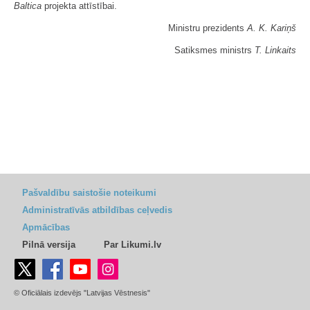
Baltica
projekta attīstībai.
Ministru prezidents
A. K. Kariņš
Satiksmes ministrs
T. Linkaits
Pašvaldību saistošie noteikumi
Administratīvās atbildības ceļvedis
Apmācības
Pilnā versija
Par Likumi.lv
© Oficiālais izdevējs "Latvijas Vēstnesis"