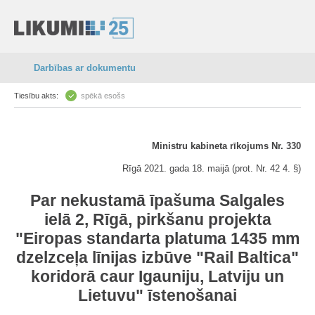
Darbības ar dokumentu
Tiesību akts:
spēkā esošs
Ministru kabineta rīkojums Nr. 330
Rīgā 2021. gada 18. maijā (prot. Nr. 42 4. §)
Par nekustamā īpašuma Salgales
ielā 2, Rīgā, pirkšanu projekta
"Eiropas standarta platuma 1435 mm
dzelzceļa līnijas izbūve "Rail Baltica"
koridorā caur Igauniju, Latviju un
Lietuvu" īstenošanai