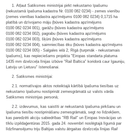
1. Atļaut Satiksmes ministrijai pirkt nekustamo īpašumu
(nekustamā īpašuma kadastra Nr. 0100 082 0234) - zemes vienību
(zemes vienības kadastra apzīmējums 0100 082 0234) 0,1715 ha
platībā un dzīvojamo māju (būves kadastra apzīmējums
0100 082 0234 001), garāžu (būves kadastra apzīmējums
0100 082 0234 002), pagrabu (būves kadastra apzīmējums
0100 082 0234 003), šķūni (būves kadastra apzīmējums
0100 082 0234 004), saimniecības ēku (būves kadastra apzīmējums
0100 082 0234 005) - Salgales ielā 2, Rīgā (turpmāk - nekustamais
īpašums), kas nepieciešams projekta "Eiropas standarta platuma
1435 mm dzelzceļa līnijas izbūve "Rail Baltica" koridorā caur Igauniju,
Latviju un Lietuvu" īstenošanai.
2. Satiksmes ministrijai:
2.1. normatīvajos aktos noteiktajā kārtībā īpašuma tiesības uz
nekustamo īpašumu nostiprināt zemesgrāmatā uz valsts vārda
Satiksmes ministrijas personā;
2.2. izdevumus, kas saistīti ar nekustamā īpašuma pirkšanu un
īpašuma tiesību nostiprināšanu zemesgrāmatā, segt no līdzekļiem,
kas paredzēti akciju sabiedrības "RB Rail" un Eiropas Inovācijas un
tīklu izpildaģentūras 2015. gada 24. novembrī noslēgtajā līgumā par
līdzfinansējumu triju Baltijas valstu ātrgaitas dzelzceļa līnijas
Rail