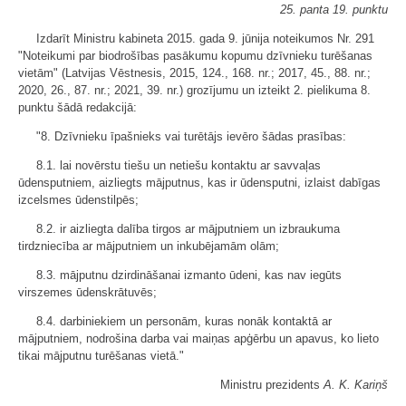
25. panta 19. punktu
Izdarīt Ministru kabineta 2015. gada 9. jūnija noteikumos Nr. 291
"Noteikumi par biodrošības pasākumu kopumu dzīvnieku turēšanas
vietām" (Latvijas Vēstnesis, 2015, 124., 168. nr.; 2017, 45., 88. nr.;
2020, 26., 87. nr.; 2021, 39. nr.) grozījumu un izteikt 2. pielikuma 8.
punktu šādā redakcijā:
"8. Dzīvnieku īpašnieks vai turētājs ievēro šādas prasības:
8.1. lai novērstu tiešu un netiešu kontaktu ar savvaļas
ūdensputniem, aizliegts mājputnus, kas ir ūdensputni, izlaist dabīgas
izcelsmes ūdenstilpēs;
8.2. ir aizliegta dalība tirgos ar mājputniem un izbraukuma
tirdzniecība ar mājputniem un inkubējamām olām;
8.3. mājputnu dzirdināšanai izmanto ūdeni, kas nav iegūts
virszemes ūdenskrātuvēs;
8.4. darbiniekiem un personām, kuras nonāk kontaktā ar
mājputniem, nodrošina darba vai maiņas apģērbu un apavus, ko lieto
tikai mājputnu turēšanas vietā."
Ministru prezidents
A. K. Kariņš