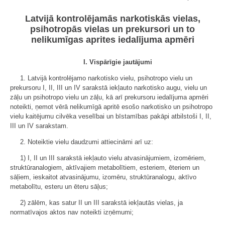
Latvijā kontrolējamās narkotiskās vielas,
psihotropās vielas un prekursori un to
nelikumīgas aprites iedalījuma apmēri
I. Vispārīgie jautājumi
1. Latvijā kontrolējamo narkotisko vielu, psihotropo vielu un
prekursoru I, II, III un IV sarakstā iekļauto narkotisko augu, vielu un
zāļu un psihotropo vielu un zāļu, kā arī prekursoru iedalījuma apmēri
noteikti, ņemot vērā nelikumīgā apritē esošo narkotisko un psihotropo
vielu kaitējumu cilvēka veselībai un bīstamības pakāpi atbilstoši I, II,
III un IV sarakstam.
2. Noteiktie vielu daudzumi attiecināmi arī uz:
1) I, II un III sarakstā iekļauto vielu atvasinājumiem, izomēriem,
struktūranalogiem, aktīvajiem metabolītiem, esteriem, ēteriem un
sāļiem, ieskaitot atvasinājumu, izomēru, struktūranalogu, aktīvo
metabolītu, esteru un ēteru sāļus;
2) zālēm, kas satur II un III sarakstā iekļautās vielas, ja
normatīvajos aktos nav noteikti izņēmumi;