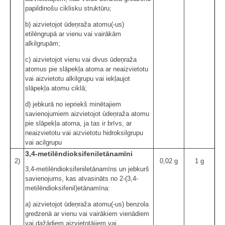
papildinošu ciklisku struktūru;
b) aizvietojot ūdeņraža atomu(-us)
etilēngrupā ar vienu vai vairākām
alkilgrupām;
c) aizvietojot vienu vai divus ūdeņraža
atomus pie slāpekļa atoma ar neaizvietotu
vai aizvietotu alkilgrupu vai iekļaujot
slāpekļa atomu ciklā;
d) jebkurā no iepriekš minētajiem
savienojumiem aizvietojot ūdeņraža atomu
pie slāpekļa atoma, ja tas ir brīvs, ar
neaizvietotu vai aizvietotu hidroksilgrupu
vai acilgrupu
3,4-metilēndioksifeniletānamīni
2)
0,02 g
1 g
3,4-metilēndioksifeniletānamīns un jebkurš
savienojums, kas atvasināts no 2-(3,4-
metilēndioksifenil)etānamīna:
a) aizvietojot ūdeņraža atomu(-us) benzola
gredzenā ar vienu vai vairākiem vienādiem
vai dažādiem aizvietotājiem vai