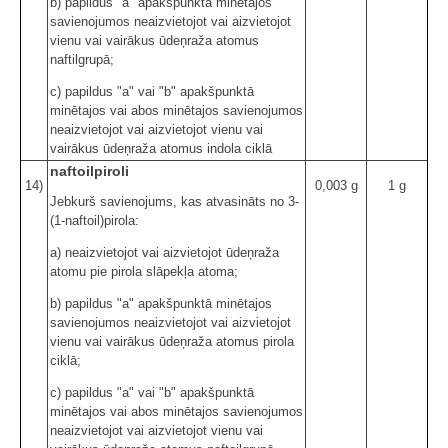
b) papildus "a" apakšpunktā minētajos
savienojumos neaizvietojot vai aizvietojot
vienu vai vairākus ūdeņraža atomus
naftilgrupā;
c) papildus "a" vai "b" apakšpunktā
minētajos vai abos minētajos savienojumos
neaizvietojot vai aizvietojot vienu vai
vairākus ūdeņraža atomus indola ciklā
naftoilpiroli
14)
0,003 g
1 g
Jebkurš savienojums, kas atvasināts no 3-
(1-naftoil)pirola:
a) neaizvietojot vai aizvietojot ūdeņraža
atomu pie pirola slāpekļa atoma;
b) papildus "a" apakšpunktā minētajos
savienojumos neaizvietojot vai aizvietojot
vienu vai vairākus ūdeņraža atomus pirola
ciklā;
c) papildus "a" vai "b" apakšpunktā
minētajos vai abos minētajos savienojumos
neaizvietojot vai aizvietojot vienu vai