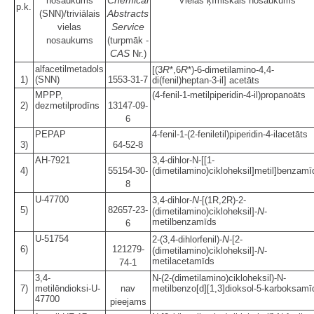
nosaukums
Vielas ķīmiskais nosaukums
p.k.
Abstracts
(SNN)/triviālais
Service
vielas
nosaukums
(turpmāk -
CAS
Nr.)
alfacetilmetadols
R
R
[(3
*,6
*)-6-dimetilamino-4,4-
1)
(SNN)
1553-31-7
di(fenil)heptan-3-il] acetāts
MPPP,
(4-fenil-1-metilpiperidin-4-il)propanoāts
2)
dezmetilprodīns
13147-09-
6
PEPAP
4-fenil-1-(2-feniletil)piperidin-4-ilacetāts
3)
64-52-8
AH-7921
3,4-dihlor-N-[[1-
4)
55154-30-
(dimetilamino)cikloheksil]metil]benzamī
8
U-47700
N
3,4-dihlor-
-[(1R,2R)-2-
5)
82657-23-
N
(dimetilamino)cikloheksil]-
-
metilbenzamīds
6
U-51754
N
2-(3,4-dihlorfenil)-
-[2-
6)
121279-
N
(dimetilamino)cikloheksil]-
-
metilacetamīds
74-1
3,4-
N-(2-(dimetilamino)cikloheksil)-N-
7)
metilēndioksi-U-
nav
metilbenzo[d][1,3]dioksol-5-karboksamī
47700
pieejams