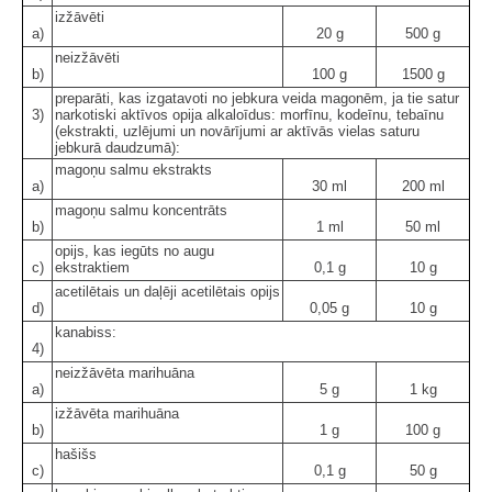
izžāvēti
a)
20 g
500 g
neizžāvēti
b)
100 g
1500 g
preparāti, kas izgatavoti no jebkura veida magonēm, ja tie satur
3)
narkotiski aktīvos opija alkaloīdus: morfīnu, kodeīnu, tebaīnu
(ekstrakti, uzlējumi un novārījumi ar aktīvās vielas saturu
jebkurā daudzumā):
magoņu salmu ekstrakts
a)
30 ml
200 ml
magoņu salmu koncentrāts
b)
1 ml
50 ml
opijs, kas iegūts no augu
c)
ekstraktiem
0,1 g
10 g
acetilētais un daļēji acetilētais opijs
d)
0,05 g
10 g
kanabiss:
4)
neizžāvēta marihuāna
a)
5 g
1 kg
izžāvēta marihuāna
b)
1 g
100 g
hašišs
c)
0,1 g
50 g