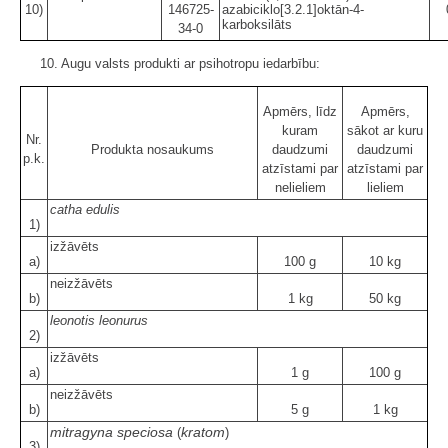
10)
146725-
azabiciklo[3.2.1]oktān-4-
karboksilāts
34-0
10. Augu valsts produkti ar psihotropu iedarbību:
Apmērs, līdz
Apmērs,
kuram
sākot ar kuru
Nr.
Produkta nosaukums
daudzumi
daudzumi
p.k.
atzīstami par
atzīstami par
nelieliem
lieliem
catha edulis
1)
izžāvēts
a)
100 g
10 kg
neizžāvēts
b)
1 kg
50 kg
leonotis leonurus
2)
izžāvēts
a)
1 g
100 g
neizžāvēts
b)
5 g
1 kg
mitragyna speciosa
kratom
(
)
3)