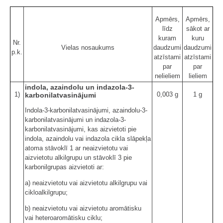
Apmērs,
Apmērs,
līdz
sākot ar
kuram
kuru
Nr.
Vielas nosaukums
daudzumi
daudzumi
p.k.
atzīstami
atzīstami
par
par
nelieliem
lieliem
indola, azaindolu un indazola-3-
1)
0,003 g
1 g
karbonilatvasinājumi
Indola-3-karbonilatvasinājumi, azaindolu-3-
karbonilatvasinājumi un indazola-3-
karbonilatvasinājumi, kas aizvietoti pie
indola, azaindolu vai indazola cikla slāpekļa
atoma stāvoklī 1 ar neaizvietotu vai
aizvietotu alkilgrupu un stāvoklī 3 pie
karbonilgrupas aizvietoti ar:
a) neaizvietotu vai aizvietotu alkilgrupu vai
cikloalkilgrupu;
b) neaizvietotu vai aizvietotu aromātisku
vai heteroaromātisku ciklu;