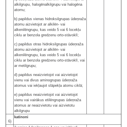
alkilgrupu, halogēnalkilgrupu vai halogēna
atomu;
b) papildus vienas hidroksilgrupas ūdeņraža
atomu aizvietojot ar alkilēn- vai
alkenilēngrupu, kas veido 5 vai 6 locekļu
ciklu ar benzola gredzenu orto-stāvoklī;
c) papildus otras hidroksilgrupas ūdeņraža
atomu aizvietojot ar alkilēn- vai
alkenilēngrupu, kas veido 5 vai 6 locekļu
ciklu ar benzola gredzenu orto-stāvoklī, vai
ar metilgrupu;
d) papildus neaizvietojot vai aizvietojot
vienu vai divus aminogrupas ūdeņraža
atomus vai iekļaujot slāpekļa atomu ciklā;
e) papildus neaizvietojot vai aizvietojot
vienu vai vairākus etilēngrupas ūdeņraža
atomus ar neaizvietotu vai aizvietotu
alkilgrupu
katinoni
6)