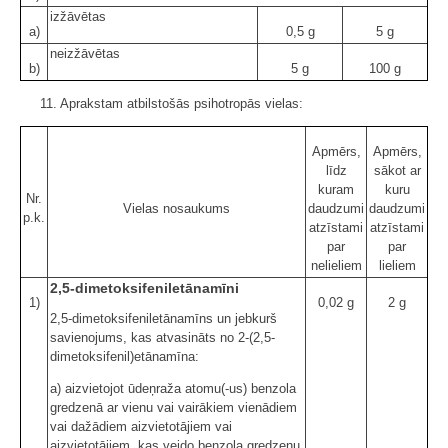
izžāvētas
a)
0,5 g
5 g
neizžāvētas
b)
5 g
100 g
11. Aprakstam atbilstošās psihotropās vielas:
Apmērs,
Apmērs,
līdz
sākot ar
kuram
kuru
Nr.
Vielas nosaukums
daudzumi
daudzumi
p.k.
atzīstami
atzīstami
par
par
nelieliem
lieliem
2,5-dimetoksifeniletānamīni
1)
0,02 g
2 g
2,5-dimetoksifeniletānamīns un jebkurš
savienojums, kas atvasināts no 2-(2,5-
dimetoksifenil)etānamīna:
a) aizvietojot ūdeņraža atomu(-us) benzola
gredzenā ar vienu vai vairākiem vienādiem
vai dažādiem aizvietotājiem vai
aizvietotājiem, kas veido benzola gredzenu