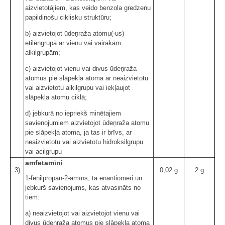
aizvietotājiem, kas veido benzola gredzenu
papildinošu ciklisku struktūru;
b) aizvietojot ūdeņraža atomu(-us)
etilēngrupā ar vienu vai vairākām
alkilgrupām;
c) aizvietojot vienu vai divus ūdeņraža
atomus pie slāpekļa atoma ar neaizvietotu
vai aizvietotu alkilgrupu vai iekļaujot
slāpekļa atomu ciklā;
d) jebkurā no iepriekš minētajiem
savienojumiem aizvietojot ūdeņraža atomu
pie slāpekļa atoma, ja tas ir brīvs, ar
neaizvietotu vai aizvietotu hidroksilgrupu
vai acilgrupu
amfetamīni
3)
0,02 g
2 g
1-fenilpropān-2-amīns, tā enantiomēri un
jebkurš savienojums, kas atvasināts no
tiem:
a) neaizvietojot vai aizvietojot vienu vai
divus ūdeņraža atomus pie slāpekļa atoma