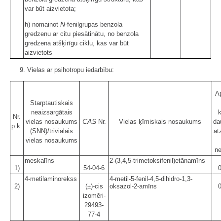
var būt aizvietota;
N
h) nomainot
-fenilgrupas benzola
gredzenu ar citu piesātinātu, no benzola
gredzena atšķirīgu ciklu, kas var būt
aizvietots
9. Vielas ar psihotropu iedarbību:
A
Starptautiskais
neaizsargātais
Nr.
CAS
vielas nosaukums
Nr.
Vielas ķīmiskais nosaukums
da
p.k.
(SNN)/triviālais
at
vielas nosaukums
ne
meskalīns
2-(3,4,5-trimetoksifenil)etānamīns
1)
54-04-6
0
4-metilaminorekss
4-metil-5-fenil-4,5-dihidro-1,3-
2)
(±)-cis
oksazol-2-amīns
0
izomēri-
29493-
77-4