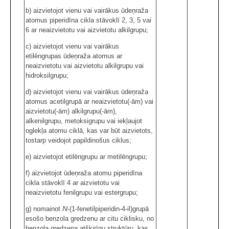
b) aizvietojot vienu vai vairākus ūdeņraža
atomus piperidīna cikla stāvoklī 2, 3, 5 vai
6 ar neaizvietotu vai aizvietotu alkilgrupu;
c) aizvietojot vienu vai vairākus
etilēngrupas ūdeņraža atomus ar
neaizvietotu vai aizvietotu alkilgrupu vai
hidroksilgrupu;
d) aizvietojot vienu vai vairākus ūdeņraža
atomus acetilgrupā ar neaizvietotu(-ām) vai
aizvietotu(-ām) alkilgrupu(-ām),
alkenilgrupu, metoksigrupu vai iekļaujot
oglekļa atomu ciklā, kas var būt aizvietots,
tostarp veidojot papildinošus ciklus;
e) aizvietojot etilēngrupu ar metilēngrupu;
f) aizvietojot ūdeņraža atomu piperidīna
cikla stāvoklī 4 ar aizvietotu vai
neaizvietotu fenilgrupu vai estergrupu;
N
g) nomainot
-(1-fenetilpiperidin-4-il)grupā
esošo benzola gredzenu ar citu ciklisku, no
benzola gredzena atšķirīgu struktūru, kas