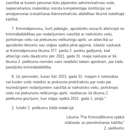
saistībā ar kuriem personai būtu jāpiemēro administratīvais sods,
nepieciešamos materiālus nosūta kompetentajai institūcijai vai
amatpersonai izskatīšanai Administratīvās atbildības likumā noteiktajā
kārtībā.
7. Kriminālprocesu, kurš pabeigts, apsūdzēto nosacīti atbrīvojot no
kriminālatbildības par nodarījumiem saistībā ar narkotisko vielu,
psihotropo vielu vai prekursoru nelikumīgu apriti, un attiecībā uz
apsūdzēto lēmums nav stājies spēkā pilnā apjomā, izbeidz saskaņā
ar Kriminālprocesa likuma 377. panta 2. punktu gadījumā, kad
attiecīgo vielu daudzums pēc 2021. gada 31. maija saskaņā ar šā
likuma 2. pielikuma normām vairs neatbilst tādam apmēram, par kādu
paredzēta kriminālatbildība.
8. Uz personām, kuras līdz 2021. gada 31. maijam ir notiesātas
vai kurām sods noteikts ar prokurora priekšrakstu par sodu par
noziedzīgiem nodarījumiem saistībā ar narkotisko vielu, psihotropo
vielu vai prekursoru nelikumīgu apriti, neattiecas šā likuma 2.
pielikuma grozījumi, kuri stājas spēkā 2021. gada 1. jūnijā."
2. Izteikt 2. pielikumu šādā redakcijā:
Likuma "Par Krimināllikuma spēkā
stāšanās un piemērošanas kārtību"
2. pielikums