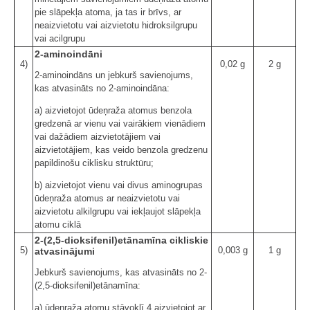
pie slāpekļa atoma, ja tas ir brīvs, ar
neaizvietotu vai aizvietotu hidroksilgrupu
vai acilgrupu
2-aminoindāni
4)
0,02 g
2 g
2-aminoindāns un jebkurš savienojums,
kas atvasināts no 2-aminoindāna:
a) aizvietojot ūdeņraža atomus benzola
gredzenā ar vienu vai vairākiem vienādiem
vai dažādiem aizvietotājiem vai
aizvietotājiem, kas veido benzola gredzenu
papildinošu ciklisku struktūru;
b) aizvietojot vienu vai divus aminogrupas
ūdeņraža atomus ar neaizvietotu vai
aizvietotu alkilgrupu vai iekļaujot slāpekļa
atomu ciklā
2-(2,5-dioksifenil)etānamīna cikliskie
5)
0,003 g
1 g
atvasinājumi
Jebkurš savienojums, kas atvasināts no 2-
(2,5-dioksifenil)etānamīna:
a) ūdeņraža atomu stāvoklī 4 aizvietojot ar