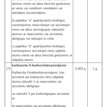
atomus vienā vai abos benzola gredzenos
ar vienu vai vairākiem vienādiem vai
dažādiem aizvietotājiem;
b) papildus "a" apakšpunktā minētajos
savienojumos neaizvietojot vai aizvietojot
vienu vai abus aminogrupas ūdeņraža
atomus ar neaizvietotu vai aizvietotu
alkilgrupu vai iekļaujot to ciklā;
c) papildus "b" apakšpunktā minētajos
savienojumos aizvietojot vienu oglekļa
atomu vienā vai abos benzola gredzenos ar
slāpekļa atomu
karbazola-3-karbonilatvasinājumi
17)
0,003 g
1 g
Karbazola-3-karbonilatvasinājumi, kas
aizvietoti pie karbazola cikla slāpekļa
atoma stāvoklī 1 ar neaizvietotu vai
aizvietotu alkilgrupu
un stāvoklī 3 pie karbonilgrupas aizvietoti
ar:
a) neaizvietotu vai aizvietotu alkilgrupu,