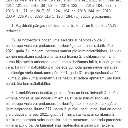
Latvijas Vēstnesis, 2009, 193. nr.; 2010, 178. nr.; 2011, 167., 199. nr.;
2012, 121. nr.; 2013, 38., 92. nr.; 2014, 123. nr.; 2015, 104., 227. nr.;
2016, 31., 71. nr.; 2017, 36., 124., 194. nr.; 2018, 244. nr.; 2019,
200.A, 236.A nr.; 2020, 119.C, 178., 184. nr.) šādus grozījumus:
1. Papildināt pārejas noteikumus ar 5., 6., 7. un 8. punktu šādā
redakcijā:
"5. Ja noziedzīgs nodarījums saistīts ar narkotisko vielu,
psihotropo vielu vai prekursoru nelikumīgu apriti un ir izdarīts līdz
2021. gada 31. maijam, personu saucot pie kriminālatbildības, šo vielu
apmēri nosakāmi saskaņā ar tām šā likuma 2. pielikuma normām,
kuras bija spēkā attiecīgā nodarījuma izdarīšanas laikā, turklāt ņemot
vērā, ka kriminālatbildība par noziedzīgu nodarījumu nevar iestāties,
ja attiecīgo vielu daudzums pēc 2021. gada 31. maija saskaņā ar šā
likuma 2. pielikuma normām vairs neatbilst tādam apmēram, par kādu
paredzēta kriminālatbildība.
6. Izmeklēšanas iestāžu, prokuratūras un tiesu lietvedībā esošos
kriminālprocesus par nodarījumiem saistībā ar narkotisko vielu,
psihotropo vielu vai prekursoru nelikumīgu apriti izbeidz saskaņā ar
Kriminālprocesa likuma 377. panta 2. punktu gadījumos, kad attiecīgo
vielu daudzums pēc 2021. gada 31. maija saskaņā ar šā likuma 2.
pielikuma normām vairs neatbilst tādam apmēram, par kādu paredzēta
kriminālatbildība. Ja krimināllietas materiālos ir ziņas par faktiem,