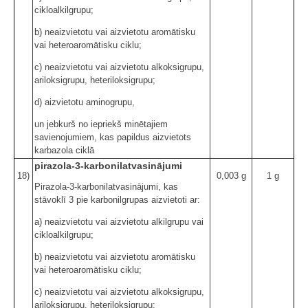
cikloalkilgrupu;
b) neaizvietotu vai aizvietotu aromātisku
vai heteroaromātisku ciklu;
c) neaizvietotu vai aizvietotu alkoksigrupu,
ariloksigrupu, heteriloksigrupu;
d) aizvietotu aminogrupu,
un jebkurš no iepriekš minētajiem
savienojumiem, kas papildus aizvietots
karbazola ciklā
pirazola-3-karbonilatvasinājumi
18)
0,003 g
1 g
Pirazola-3-karbonilatvasinājumi, kas
stāvoklī 3 pie karbonilgrupas aizvietoti ar:
a) neaizvietotu vai aizvietotu alkilgrupu vai
cikloalkilgrupu;
b) neaizvietotu vai aizvietotu aromātisku
vai heteroaromātisku ciklu;
c) neaizvietotu vai aizvietotu alkoksigrupu,
ariloksigrupu, heteriloksigrupu;