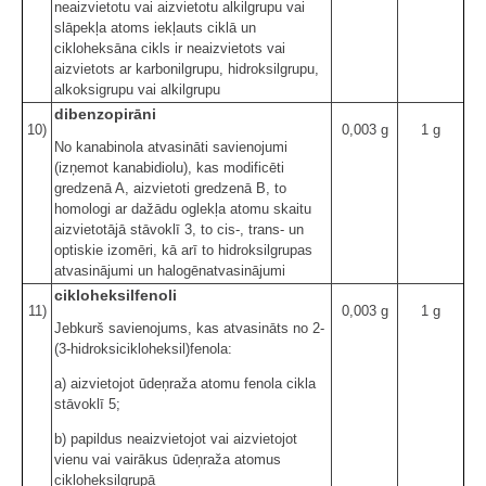
neaizvietotu vai aizvietotu alkilgrupu vai
slāpekļa atoms iekļauts ciklā un
cikloheksāna cikls ir neaizvietots vai
aizvietots ar karbonilgrupu, hidroksilgrupu,
alkoksigrupu vai alkilgrupu
dibenzopirāni
10)
0,003 g
1 g
No kanabinola atvasināti savienojumi
(izņemot kanabidiolu), kas modificēti
gredzenā A, aizvietoti gredzenā B, to
homologi ar dažādu oglekļa atomu skaitu
aizvietotājā stāvoklī 3, to cis-, trans- un
optiskie izomēri, kā arī to hidroksilgrupas
atvasinājumi un halogēnatvasinājumi
cikloheksilfenoli
11)
0,003 g
1 g
Jebkurš savienojums, kas atvasināts no 2-
(3-hidroksicikloheksil)fenola:
a) aizvietojot ūdeņraža atomu fenola cikla
stāvoklī 5;
b) papildus neaizvietojot vai aizvietojot
vienu vai vairākus ūdeņraža atomus
cikloheksilgrupā