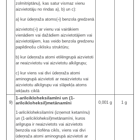
zolmitriptānu), kas satur vismaz vienu
aizvietotāju no rindas a), b) un c):
a) kur ūdeņraža atoms(-i) benzola gredzenā
aizvietots(-i) ar vienu vai vairākiem
vienādiem vai dažādiem aizvietotājiem vai
aizvietotājiem, kas veido benzola gredzenu
papildinošu ciklisku struktūru;
b) kur ūdeņraža atomi etilēngrupā aizvietoti
ar neaizvietotu vai aizvietotu alkilgrupu;
c) kur viens vai divi ūdeņraža atomi
aminogrupā aizvietoti ar neaizvietotu vai
aizvietotu alkilgrupu vai slāpekļa atoms
iekļauts ciklā
1-arilcikloheksilamīni un (1-
9)
0,001 g
1 g
arilcikloheksil)metānamīni
1-arilcikloheksilamīni (izņemot ketamīnu)
un (1-arilcikloheksil)metānamīni, kuros
arilgrupa ir neaizvietots vai aizvietots
benzola vai tiofēna cikls, viens vai divi
ūdeņraža atomi aminogrupā aizvietoti ar