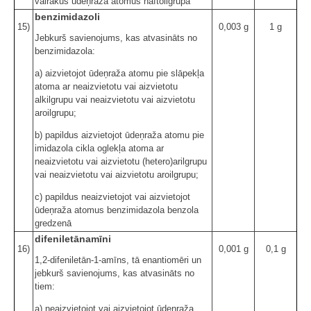
vairākus ūdeņraža atomus naftoilgrupā
benzimidazoli
15)
0,003 g
1 g
Jebkurš savienojums, kas atvasināts no
benzimidazola:
a) aizvietojot ūdeņraža atomu pie slāpekļa
atoma ar neaizvietotu vai aizvietotu
alkilgrupu vai neaizvietotu vai aizvietotu
aroilgrupu;
b) papildus aizvietojot ūdeņraža atomu pie
imidazola cikla oglekļa atoma ar
neaizvietotu vai aizvietotu (hetero)arilgrupu
vai neaizvietotu vai aizvietotu aroilgrupu;
c) papildus neaizvietojot vai aizvietojot
ūdeņraža atomus benzimidazola benzola
gredzenā
difeniletānamīni
16)
0,001 g
0,1 g
1,2-difeniletān-1-amīns, tā enantiomēri un
jebkurš savienojums, kas atvasināts no
tiem:
a) neaizvietojot vai aizvietojot ūdeņraža