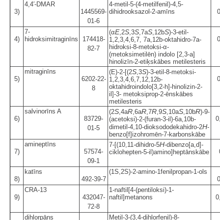
4,4′-DMAR
4-metil-5-(4-metilfenil)-4,5-
3)
1445569-
dihidrooksazol-2-amīns
0
01-6
7-
E
S
S
S
S
(α
,2
,3
,7a
,12b
)-3-etil-
4)
hidroksimitraginīns
174418-
0
1,2,3,4,6,7, 7a,12b-oktahidro-7a-
hidroksi-8-metoksi-α-
82-7
(metoksimetilēn) indolo [2,3-a]
hinolizīn-2-etiķskābes metilesteris
mitraginīns
S
S
(E)-2-[(2
,3
)-3-etil-8-metoksi-
5)
6202-22-
0
1,2,3,4,6,7,12,12b-
oktahidroindolo[3,2-h]-hinolizin-2-
8
il]-3- metoksiprop-2-ēnskābes
metilesteris
salvinorīns A
S
R
R
R
S
S
R
(2
,4a
,6a
,7
,9
,10a
,10b
)-9-
6)
83729-
0
(acetoksi)-2-(furan-3-il)-6a,10b-
H
dimetil-4,10-dioksododekahidro-2
-
01-5
benzo[f]izohromēn-7-karbonskābe
amineptīns
H
7-[(10,11-dihidro-5
-dibenzo[a,d]-
7)
57574-
ciklohepten-5-il)amino]heptānskābe
09-1
katīns
(1S,2S)-2-amino-1fenilpropan-1-ols
8)
492-39-7
0
CRA-13
1-naftil[4-(pentiloksi)-1-
9)
432047-
naftil]metanons
0
72-8
dihlorpāns
Metil-3-(3,4-dihlorfenil)-8-