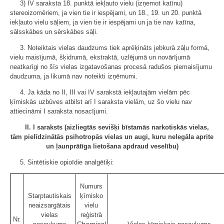
3) IV saraksta 18. punktā iekļauto vielu (izņemot katīnu)
stereoizomēriem, ja vien tie ir iespējami, un 18., 19. un 20. punktā
iekļauto vielu sāļiem, ja vien tie ir iespējami un ja tie nav katīna,
sālsskābes un sērskābes sāļi.
3. Noteiktais vielas daudzums tiek aprēķināts jebkurā zāļu formā,
vielu maisījumā, šķidrumā, ekstraktā, uzlējumā un novārījumā
neatkarīgi no šīs vielas izgatavošanas procesā radušos piemaisījumu
daudzuma, ja likumā nav noteikti izņēmumi.
4. Ja kāda no II, III vai IV sarakstā iekļautajām vielām pēc
ķīmiskās uzbūves atbilst arī I saraksta vielām, uz šo vielu nav
attiecināmi I saraksta nosacījumi.
II. I saraksts (aizliegtās sevišķi bīstamās narkotiskās vielas,
tām pielīdzinātās psihotropās vielas un augi, kuru nelegāla aprite
un ļaunprātīga lietošana apdraud veselību)
5. Sintētiskie opioīdie analgētiķi:
Numurs
Starptautiskais
ķīmisko
neaizsargātais
vielu
vielas
reģistrā
Nr.
Chemical