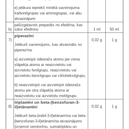
e) jebkura iepriekš minētā savienojuma
karbonilgrupas vai aminogrupas, vai abu
atvasinājumi
pašizgatavots preparāts no efedrīna, kas
b)
satur efedronu
1 ml
50 ml
piperazīni
7)
0,02 g
1 g
Jebkurš savienojums, kas atvasināts no
piperazīna:
a) aizvietojot ūdeņraža atomu pie viena
slāpekļa atoma ar neaizvietotu vai
aizvietotu fenilgrupu, neaizvietotu vai
aizvietotu benzilgrupu vai cikloheksilgrupu;
b) neaizvietojot vai aizvietojot ūdeņraža
atomu pie otra slāpekļa atoma ar
neaizvietotu vai aizvietotu metilgrupu
triptamīni un beta-(benzofuran-3-
8)
0,02 g
1 g
il)etānamīni
Jebkurš beta-(indol-3-il)etānamīna vai beta-
(benzofuran-3-il)etānamīna atvasinājums
(izņemot serotonīnu, sumatriptānu un