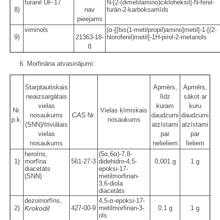
furanil UF-17
N-[2-(dimetilamino)cikloheksil]-N-fenil-
8)
nav
furān-2-karboksamīds
pieejams
viminols
(α-[[bis(1-metilpropil)amino]metil]-1-[(2-
9)
21363-18-
hlorofenil)metil]-1H-pirol-2-metanols
8
6. Morfināna atvasinājumi:
Starptautiskais
Apmērs,
Apmērs,
neaizsargātais
līdz
sākot ar
vielas
kuram
kuru
Nr.
Vielas ķīmiskais
CAS
nosaukums
Nr.
daudzumi
daudzumi
p.k.
nosaukums
(SNN)/triviālais
atzīstami
atzīstami
vielas
par
par
nosaukums
nelieliem
lieliem
heroīns,
(5α,6α)-7,8-
1)
morfīna
561-27-3
didehidro-4,5-
0,001 g
1 g
diacetāts
epoksi-17-
(SNN)
metilmorfinan-
3,6-diola
diacetāts
dezomorfīns,
4,5-α-epoksi-17-
2)
Krokodil
427-00-9
metilmorfinan-3-
0,1 g
1 g
ols