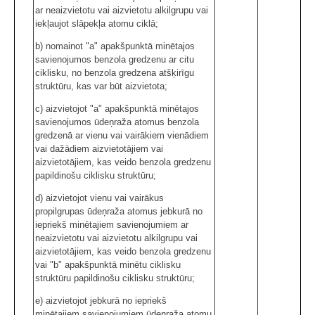
ar neaizvietotu vai aizvietotu alkilgrupu vai
iekļaujot slāpekļa atomu ciklā;
b) nomainot "a" apakšpunktā minētajos
savienojumos benzola gredzenu ar citu
ciklisku, no benzola gredzena atšķirīgu
struktūru, kas var būt aizvietota;
c) aizvietojot "a" apakšpunktā minētajos
savienojumos ūdeņraža atomus benzola
gredzenā ar vienu vai vairākiem vienādiem
vai dažādiem aizvietotājiem vai
aizvietotājiem, kas veido benzola gredzenu
papildinošu ciklisku struktūru;
d) aizvietojot vienu vai vairākus
propilgrupas ūdeņraža atomus jebkurā no
iepriekš minētajiem savienojumiem ar
neaizvietotu vai aizvietotu alkilgrupu vai
aizvietotājiem, kas veido benzola gredzenu
vai "b" apakšpunktā minētu ciklisku
struktūru papildinošu ciklisku struktūru;
e) aizvietojot jebkurā no iepriekš
minētajiem savienojumiem ūdeņraža atomu