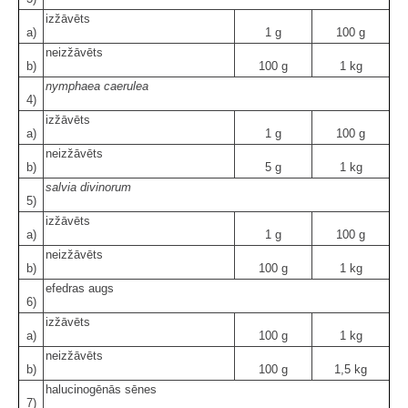
izžāvēts
a)
1 g
100 g
neizžāvēts
b)
100 g
1 kg
nymphaea caerulea
4)
izžāvēts
a)
1 g
100 g
neizžāvēts
b)
5 g
1 kg
salvia divinorum
5)
izžāvēts
a)
1 g
100 g
neizžāvēts
b)
100 g
1 kg
efedras augs
6)
izžāvēts
a)
100 g
1 kg
neizžāvēts
b)
100 g
1,5 kg
halucinogēnās sēnes
7)