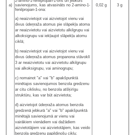
2-amino-1-fenilpropan-1-ons un jebkurš
a)
savienojums, kas atvasināts no 2-amino-1-
0,02 g
3 g
fenilpropan-1-ona:
a) neaizvietojot vai aizvietojot vienu vai
divus ūdeņraža atomus pie slāpekļa atoma
ar neaizvietotu vai aizvietotu alkilgrupu vai
alkoksigrupu vai iekļaujot slāpekļa atomu
ciklā;
b) neaizvietojot vai aizvietojot vienu vai
divus ūdeņraža atomus propanona stāvoklī
3 ar neaizvietotu vai aizvietotu alkilgrupu
vai alkoksigrupu, vai aminogrupu;
c) nomainot "a" vai "b" apakšpunktā
minētajos savienojumos benzola gredzenu
ar citu ciklisku, no benzola atšķirīgu
struktūru, kas var būt aizvietota;
d) aizvietojot ūdeņraža atomus benzola
gredzenā jebkurā "a" vai "b" apakšpunktā
minētajā savienojumā ar vienu vai
vairākiem vienādiem vai dažādiem
aizvietotājiem vai aizvietotājiem, kas veido
benzola gredzenu papildinošu ciklu;