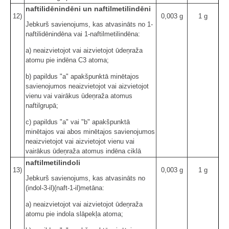
naftilidēnindēni un naftilmetilindēni
12)
0,003 g
1 g
Jebkurš savienojums, kas atvasināts no 1-
naftilidēnindēna vai 1-naftilmetilindēna:
a) neaizvietojot vai aizvietojot ūdeņraža
atomu pie indēna C3 atoma;
b) papildus "a" apakšpunktā minētajos
savienojumos neaizvietojot vai aizvietojot
vienu vai vairākus ūdeņraža atomus
naftilgrupā;
c) papildus "a" vai "b" apakšpunktā
minētajos vai abos minētajos savienojumos
neaizvietojot vai aizvietojot vienu vai
vairākus ūdeņraža atomus indēna ciklā
naftilmetilindoli
13)
0,003 g
1 g
Jebkurš savienojums, kas atvasināts no
(indol-3-il)(naft-1-il)metāna:
a) neaizvietojot vai aizvietojot ūdeņraža
atomu pie indola slāpekļa atoma;