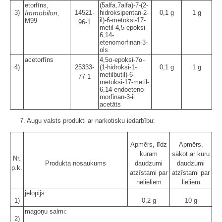
etorfīns,
(5alfa,7alfa)-7-(2-
3)
Immobilon
14521-
hidroksipentan-2-
0,1 g
1 g
,
il)-6-metoksi-17-
M99
96-1
metil-4,5-epoksi-
6,14-
etenomorfinan-3-
ols
acetorfīns
4,5α-epoksi-7α-
4)
25333-
(1-hidroksi-1-
0,1 g
1 g
metilbutil)-6-
77-1
metoksi-17-metil-
6,14-endoeteno-
morfinan-3-il
acetāts
7. Augu valsts produkti ar narkotisku iedarbību:
Apmērs, līdz
Apmērs,
kuram
sākot ar kuru
Nr.
Produkta nosaukums
daudzumi
daudzumi
p.k.
atzīstami par
atzīstami par
nelieliem
lieliem
jēlopijs
1)
0,2 g
10 g
magoņu salmi:
2)