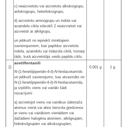
c) neaizvietotu vai aizvietotu alkoksigrupu,
ariloksigrupu, heteriloksigrupu;
d) aizvietotu aminogrupu un indola vai
azaindolu cikla stāvoklī 2 neaizvietoti vai
aizvietoti ar alkilgrupu,
un jebkurš no iepriekš minētajiem
savienojumiem, kas papildus aizvietots
indola, azaindolu vai indazola ciklā, tostarp
tāds, kurā aizvietotājs veido papildu ciklu
acetilfentanili
2)
0,001 g
1 g
N-
N
(1-fenetilpiperidin-4-il)-
-fenilacetamīds
un jebkurš savienojums, kas atvasināts no
N
N
-(1-fenetilpiperidin-4-il)-
-fenilacetamīda,
ja izpildīts viens vai vairāki šādi
nosacījumi:
a) aizvietojot vienu vai vairākus ūdeņraža
atomus vienā vai abos benzola gredzenos
ar vienu vai vairākiem vienādiem vai
dažādiem halogēna atomiem, alkilgrupām,
hidroksilgrupām vai alkoksigrupām;