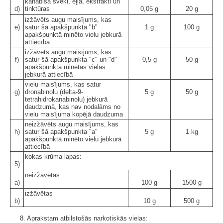
kanabisa sveķi, eļļa, ekstrakti un
d)
tinktūras
0,05 g
20 g
izžāvēts augu maisījums, kas
e)
satur šā apakšpunkta "b"
1 g
100 g
apakšpunktā minēto vielu jebkurā
attiecībā
izžāvēts augu maisījums, kas
f)
satur šā apakšpunkta "c" un "d"
0,5 g
50 g
apakšpunktā minētās vielas
jebkurā attiecībā
vielu maisījums, kas satur
g)
dronabinolu (delta-9-
5 g
50 g
tetrahidrokanabinolu) jebkurā
daudzumā, kas nav nodalāms no
vielu maisījuma kopējā daudzuma
neizžāvēts augu maisījums, kas
h)
satur šā apakšpunkta "a"
5 g
1 kg
apakšpunktā minēto vielu jebkurā
attiecībā
kokas krūma lapas:
5)
neizžāvētas
a)
100 g
1500 g
izžāvētas
b)
10 g
500 g
8. Aprakstam atbilstošās narkotiskās vielas: