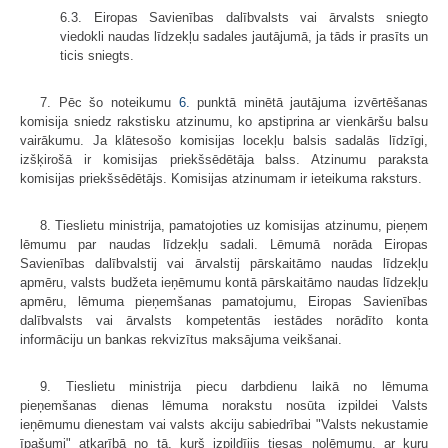
6.3. Eiropas Savienības dalībvalsts vai ārvalsts sniegto
viedokli naudas līdzekļu sadales jautājumā, ja tāds ir prasīts un
ticis sniegts.
7. Pēc šo noteikumu
6.
punktā minētā jautājuma izvērtēšanas
komisija sniedz rakstisku atzinumu, ko apstiprina ar vienkāršu balsu
vairākumu. Ja klātesošo komisijas locekļu balsis sadalās līdzīgi,
izšķirošā ir komisijas priekšsēdētāja balss. Atzinumu paraksta
komisijas priekšsēdētājs. Komisijas atzinumam ir ieteikuma raksturs.
8. Tieslietu ministrija, pamatojoties uz komisijas atzinumu, pieņem
lēmumu par naudas līdzekļu sadali. Lēmumā norāda Eiropas
Savienības dalībvalstij vai ārvalstij pārskaitāmo naudas līdzekļu
apmēru, valsts budžeta ieņēmumu kontā pārskaitāmo naudas līdzekļu
apmēru, lēmuma pieņemšanas pamatojumu, Eiropas Savienības
dalībvalsts vai ārvalsts kompetentās iestādes norādīto konta
informāciju un bankas rekvizītus maksājuma veikšanai.
9. Tieslietu ministrija piecu darbdienu laikā no lēmuma
pieņemšanas dienas lēmuma norakstu nosūta izpildei Valsts
ieņēmumu dienestam vai valsts akciju sabiedrībai "Valsts nekustamie
īpašumi" atkarībā no tā, kurš izpildījis tiesas nolēmumu, ar kuru