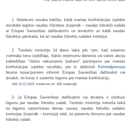
1. Noteikumi nosaka kārtību, kādā mantas konfiskācijas izpildes
rezultātā iegūtos naudas līdzekļus (turpmāk – naudas līdzekļi) sadala
ar Eiropas Savienības dalībvalstīm un ārvalstīm un kādā naudas
līdzekļus pārskaita, kā arī naudas līdzekļu sadales kritērijus.
2. Tieslietu ministrija 14 dienu laikā pēc tam, kad saņemts
zvērināta tiesu izpildītāja, Valsts ieņēmumu dienesta vai valsts akciju
sabiedrības "Valsts nekustamie īpašumi" paziņojums par mantas
konfiskācijas izpildes rezultātu, par to atbilstoši
Kriminālprocesa
likuma
nosacījumiem informē Eiropas Savienības dalībvalsti vai
ārvalsti, no kuras ir saņemts lūgums par mantas konfiskāciju.
(MK
22.12.2025.
noteikumu Nr. 800 redakcijā)
3. Ja Eiropas Savienības dalībvalsts vai ārvalsts ir izteikusi
lūgumu par naudas līdzekļu sadali, Tieslietu ministrija mēneša laikā
no lūguma saņemšanas dienas sasauc naudas līdzekļu sadales
komisijas (turpmāk – komisija) sēdi, lai pieņemtu lēmumu par naudas
līdzekļu sadali.