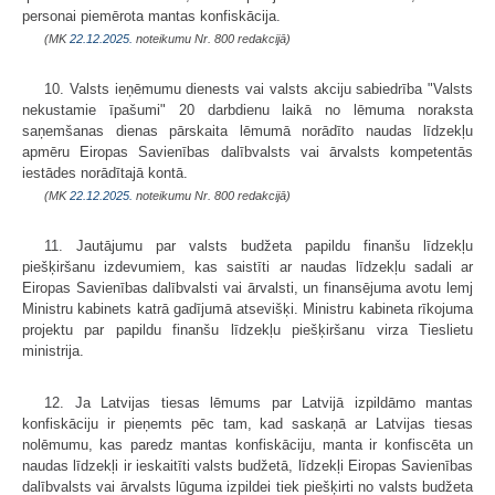
personai piemērota mantas konfiskācija.
(MK
22.12.2025.
noteikumu Nr. 800 redakcijā)
10. Valsts ieņēmumu dienests vai valsts akciju sabiedrība "Valsts
nekustamie īpašumi" 20 darbdienu laikā no lēmuma noraksta
saņemšanas dienas pārskaita lēmumā norādīto naudas līdzekļu
apmēru Eiropas Savienības dalībvalsts vai ārvalsts kompetentās
iestādes norādītajā kontā.
(MK
22.12.2025.
noteikumu Nr. 800 redakcijā)
11. Jautājumu par valsts budžeta papildu finanšu līdzekļu
piešķiršanu izdevumiem, kas saistīti ar naudas līdzekļu sadali ar
Eiropas Savienības dalībvalsti vai ārvalsti, un finansējuma avotu lemj
Ministru kabinets katrā gadījumā atsevišķi. Ministru kabineta rīkojuma
projektu par papildu finanšu līdzekļu piešķiršanu virza Tieslietu
ministrija.
12. Ja Latvijas tiesas lēmums par Latvijā izpildāmo mantas
konfiskāciju ir pieņemts pēc tam, kad saskaņā ar Latvijas tiesas
nolēmumu, kas paredz mantas konfiskāciju, manta ir konfiscēta un
naudas līdzekļi ir ieskaitīti valsts budžetā, līdzekļi Eiropas Savienības
dalībvalsts vai ārvalsts lūguma izpildei tiek piešķirti no valsts budžeta