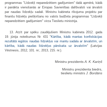
programmas "Līdzekļi neparedzētiem gadījumiem" tādā apmērā, kādā
ir panākta vienošanās ar Eiropas Savienības dalībvalsti vai ārvalsti
par naudas līdzekļu sadali. Ministru kabineta rīkojuma projektu par
finanšu līdzekļu piešķiršanu no valsts budžeta programmas "Līdzekļi
neparedzētiem gadījumiem" virza Tieslietu ministrija.
13. Atzīt par spēku zaudējušiem Ministru kabineta 2012. gada
19. jūnija noteikumus Nr. 431 "
Kārtība, kādā mantas konfiskācijas
rezultātā iegūtos naudas līdzekļus vai mantu sadala ar ārvalstīm, un
kārtība, kādā naudas līdzekļus pārskaita uz ārvalstīm
" (Latvijas
Vēstnesis, 2012, 101. nr.; 2013, 215. nr.).
Ministru prezidents
A. K. Kariņš
Ministru prezidenta biedrs,
tieslietu ministrs
J. Bordāns