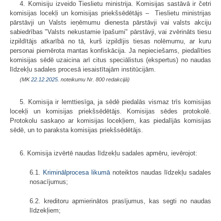
4. Komisiju izveido Tieslietu ministrija. Komisijas sastāvā ir četri
komisijas locekļi un komisijas priekšsēdētājs – Tieslietu ministrijas
pārstāvji un Valsts ieņēmumu dienesta pārstāvji vai valsts akciju
sabiedrības "Valsts nekustamie īpašumi" pārstāvji, vai zvērināts tiesu
izpildītājs atkarībā no tā, kurš izpildījis tiesas nolēmumu, ar kuru
personai piemērota mantas konfiskācija. Ja nepieciešams, piedalīties
komisijas sēdē uzaicina arī citus speciālistus (ekspertus) no naudas
līdzekļu sadales procesā iesaistītajām institūcijām.
(MK
22.12.2025.
noteikumu Nr. 800 redakcijā)
5. Komisija ir lemttiesīga, ja sēdē piedalās vismaz trīs komisijas
locekļi un komisijas priekšsēdētājs. Komisijas sēdes protokolē.
Protokolu saskaņo ar komisijas locekļiem, kas piedalījās komisijas
sēdē, un to paraksta komisijas priekšsēdētājs.
6. Komisija izvērtē naudas līdzekļu sadales apmēru, ievērojot:
6.1.
Kriminālprocesa likumā
noteiktos naudas līdzekļu sadales
nosacījumus;
6.2. kreditoru apmierinātos prasījumus, kas segti no naudas
līdzekļiem;