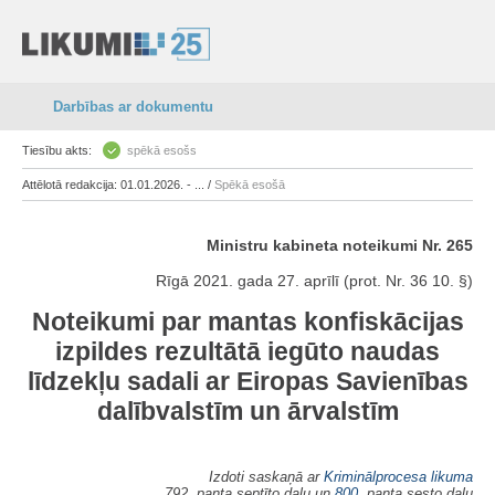
Darbības ar dokumentu
Tiesību akts:
spēkā esošs
Attēlotā redakcija: 01.01.2026. - ... /
Spēkā esošā
Ministru kabineta noteikumi Nr. 265
Rīgā 2021. gada 27. aprīlī (prot. Nr. 36 10. §)
Noteikumi par mantas konfiskācijas
izpildes rezultātā iegūto naudas
līdzekļu sadali ar Eiropas Savienības
dalībvalstīm un ārvalstīm
Izdoti saskaņā ar
Kriminālprocesa likuma
792. panta septīto daļu un
800.
panta sesto daļu