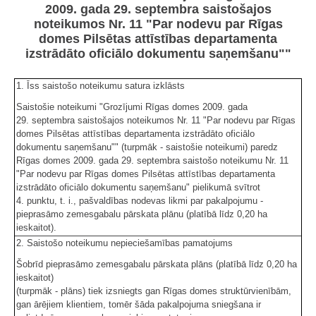
2009. gada 29. septembra saistošajos
noteikumos Nr. 11 "Par nodevu par Rīgas
domes Pilsētas attīstības departamenta
izstrādāto oficiālo dokumentu saņemšanu""
1. Īss saistošo noteikumu satura izklāsts
Saistošie noteikumi "Grozījumi Rīgas domes 2009. gada
29. septembra saistošajos noteikumos Nr. 11 "Par nodevu par Rīgas
domes Pilsētas attīstības departamenta izstrādāto oficiālo
dokumentu saņemšanu"" (turpmāk - saistošie noteikumi) paredz
Rīgas domes 2009. gada 29. septembra saistošo noteikumu Nr. 11
"Par nodevu par Rīgas domes Pilsētas attīstības departamenta
izstrādāto oficiālo dokumentu saņemšanu" pielikumā svītrot
4. punktu, t. i., pašvaldības nodevas likmi par pakalpojumu -
pieprasāmo zemesgabalu pārskata plānu (platībā līdz 0,20 ha
ieskaitot).
2. Saistošo noteikumu nepieciešamības pamatojums
Šobrīd pieprasāmo zemesgabalu pārskata plāns (platībā līdz 0,20 ha
ieskaitot)
(turpmāk - plāns) tiek izsniegts gan Rīgas domes struktūrvienībām,
gan ārējiem klientiem, tomēr šāda pakalpojuma sniegšana ir