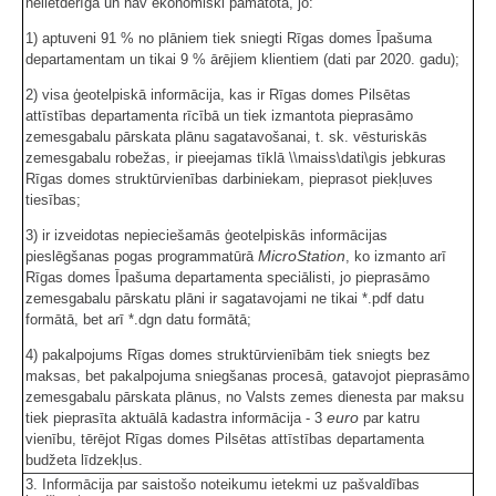
nelietderīga un nav ekonomiski pamatota, jo:
1) aptuveni 91 % no plāniem tiek sniegti Rīgas domes Īpašuma
departamentam un tikai 9 % ārējiem klientiem (dati par 2020. gadu);
2) visa ģeotelpiskā informācija, kas ir Rīgas domes Pilsētas
attīstības departamenta rīcībā un tiek izmantota pieprasāmo
zemesgabalu pārskata plānu sagatavošanai, t. sk. vēsturiskās
zemesgabalu robežas, ir pieejamas tīklā \\maiss\dati\gis jebkuras
Rīgas domes struktūrvienības darbiniekam, pieprasot piekļuves
tiesības;
3) ir izveidotas nepieciešamās ģeotelpiskās informācijas
MicroStation
pieslēgšanas pogas programmatūrā
, ko izmanto arī
Rīgas domes Īpašuma departamenta speciālisti, jo pieprasāmo
zemesgabalu pārskatu plāni ir sagatavojami ne tikai *.pdf datu
formātā, bet arī *.dgn datu formātā;
4) pakalpojums Rīgas domes struktūrvienībām tiek sniegts bez
maksas, bet pakalpojuma sniegšanas procesā, gatavojot pieprasāmo
zemesgabalu pārskata plānus, no Valsts zemes dienesta par maksu
euro
tiek pieprasīta aktuālā kadastra informācija - 3
par katru
vienību, tērējot Rīgas domes Pilsētas attīstības departamenta
budžeta līdzekļus.
3. Informācija par saistošo noteikumu ietekmi uz pašvaldības