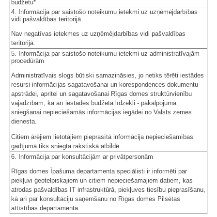
budžetu*
4. Informācija par saistošo noteikumu ietekmi uz uzņēmējdarbības
vidi pašvaldības teritorijā
Nav negatīvas ietekmes uz uzņēmējdarbības vidi pašvaldības
teritorijā.
5. Informācija par saistošo noteikumu ietekmi uz administratīvajām
procedūrām
Administratīvais slogs būtiski samazināsies, jo netiks tērēti iestādes
resursi informācijas sagatavošanai un korespondences dokumentu
apstrādei, apritei un sagatavošanai Rīgas domes struktūrvienību
vajadzībām, kā arī iestādes budžeta līdzekļi - pakalpojuma
sniegšanai nepieciešamās informācijas iegādei no Valsts zemes
dienesta.
Citiem ārējiem lietotājiem pieprasītā informācija nepieciešamības
gadījumā tiks sniegta rakstiskā atbildē.
6. Informācija par konsultācijām ar privātpersonām
Rīgas domes Īpašuma departamenta speciālisti ir informēti par
piekļuvi ģeotelpiskajiem un citiem nepieciešamajiem datiem, kas
atrodas pašvaldības IT infrastruktūrā, piekļuves tiesību pieprasīšanu,
kā arī par konsultāciju saņemšanu no Rīgas domes Pilsētas
attīstības departamenta.