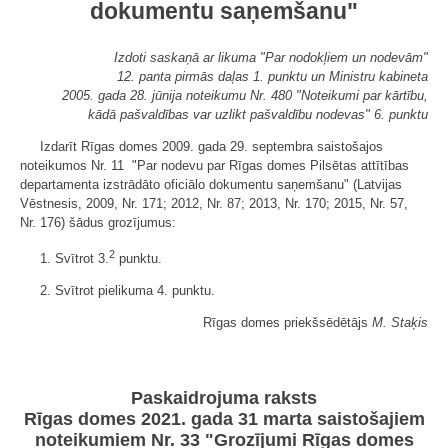
dokumentu saņemšanu"
Izdoti saskaņā ar likuma "Par nodokļiem un nodevām"
12. panta pirmās daļas 1. punktu un Ministru kabineta
2005. gada 28. jūnija noteikumu Nr. 480 "Noteikumi par kārtību,
kādā pašvaldības var uzlikt pašvaldību nodevas" 6. punktu
Izdarīt Rīgas domes 2009. gada 29. septembra saistošajos
noteikumos Nr. 11 "Par nodevu par Rīgas domes Pilsētas attītības
departamenta izstrādāto oficiālo dokumentu saņemšanu" (Latvijas
Vēstnesis, 2009, Nr. 171; 2012, Nr. 87; 2013, Nr. 170; 2015, Nr. 57,
Nr. 176) šādus grozījumus:
2
1. Svītrot 3.
punktu.
2. Svītrot pielikuma 4. punktu.
Rīgas domes priekšsēdētājs
M. Staķis
Paskaidrojuma raksts
Rīgas domes 2021. gada 31 marta saistošajiem
noteikumiem Nr. 33 "Grozījumi Rīgas domes