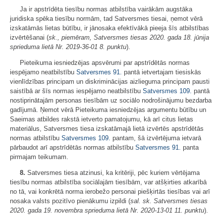
Ja ir apstrīdēta tiesību normas atbilstība vairākām augstāka
juridiska spēka tiesību normām, tad Satversmes tiesai, ņemot vērā
izskatāmās lietas būtību, ir jānosaka efektīvākā pieeja šīs atbilstības
izvērtēšanai (
sk., piemēram, Satversmes tiesas 2020. gada 18. jūnija
sprieduma lietā Nr. 2019-36-01 8. punktu
).
Pieteikuma iesniedzējas apsvērumi par apstrīdētās normas
iespējamo neatbilstību
Satversmes
91.
pantā ietvertajam tiesiskās
vienlīdzības principam un diskriminācijas aizlieguma principam pausti
saistībā ar šīs normas iespējamo neatbilstību
Satversmes
109.
pantā
nostiprinātajām personas tiesībām uz sociālo nodrošinājumu bezdarba
gadījumā. Ņemot vērā Pieteikuma iesniedzējas argumentu būtību un
Saeimas atbildes rakstā ietverto pamatojumu, kā arī citus lietas
materiālus, Satversmes tiesa izskatāmajā lietā izvērtēs apstrīdētās
normas atbilstību
Satversmes
109.
pantam, šā izvērtējuma ietvarā
pārbaudot arī apstrīdētās normas atbilstību
Satversmes
91.
panta
pirmajam teikumam.
8.
Satversmes tiesa atzinusi, ka kritēriji, pēc kuriem vērtējama
tiesību normas atbilstība sociālajām tiesībām, var atšķirties atkarībā
no tā, vai konkrētā norma ierobežo personai piešķirtās tiesības vai arī
nosaka valsts pozitīvo pienākumu izpildi (
sal. sk. Satversmes tiesas
2020. gada 19. novembra sprieduma lietā Nr. 2020-13-01 11. punktu
).