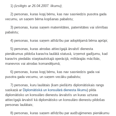
1)
(izslēgts ar 26.04.2007. likumu)
;
2) personas, kuras kopj bērnu, kas nav sasniedzis pusotra gada
vecumu, un saņem bērna kopšanas pabalstu;
3) personas, kuras saņem maternitātes, paternitātes vai slimības
pabalstu;
4) personas, kuras saņem atlīdzību par adoptējamā bērna aprūpi;
5) personas, kuras atrodas attiecīgajā ārvalstī dienesta
pienākumus pildoša karavīra laulātā statusā, izņemot gadījumu, kad
karavīrs piedalās starptautiskajā operācijā, militārajās mācībās,
manevros vai atrodas komandējumā;
6) personas, kuras kopj bērnu, kas nav sasniedzis gada vai
pusotra gada vecumu, un saņem vecāku pabalstu;
7) personas, kuru laulātais (kam piešķirts diplomātiskais rangs
saskaņā ar
Diplomātiskā un konsulārā dienesta likumu
) pilda
diplomātisko un konsulāro dienestu ārvalstīs un kuras uzturas
attiecīgajā ārvalstī kā diplomātisko un konsulāro dienestu pildošas
personas laulātais;
8) personas, kuras saņem atlīdzību par audžuģimenes pienākumu