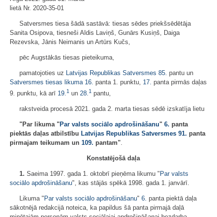
lietā Nr. 2020-35-01
Satversmes tiesa šādā sastāvā: tiesas sēdes priekšsēdētāja
Sanita Osipova, tiesneši Aldis Laviņš, Gunārs Kusiņš, Daiga
Rezevska, Jānis Neimanis un Artūrs Kučs,
pēc Augstākās tiesas pieteikuma,
pamatojoties uz
Latvijas Republikas Satversmes
85.
pantu un
Satversmes tiesas likuma
16.
panta 1. punktu,
17.
panta pirmās daļas
1
1
9. punktu, kā arī
19.
un
28.
pantu,
rakstveida procesā 2021. gada 2. marta tiesas sēdē izskatīja lietu
"Par likuma "
Par valsts sociālo apdrošināšanu
"
6.
panta
piektās daļas atbilstību
Latvijas Republikas Satversmes
91.
panta
pirmajam teikumam un
109.
pantam"
.
Konstatējošā daļa
1.
Saeima 1997. gada 1. oktobrī pieņēma likumu "
Par valsts
sociālo apdrošināšanu
", kas stājās spēkā 1998. gada 1. janvārī.
Likuma "
Par valsts sociālo apdrošināšanu
"
6.
panta piektā daļa
sākotnējā redakcijā noteica, ka papildus šā panta pirmajā daļā
minētajām personām valsts sociālajai apdrošināšanai bezdarba