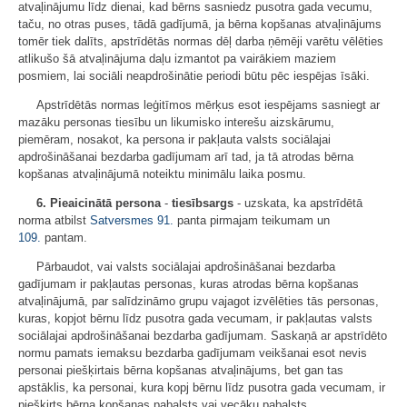
atvaļinājumu līdz dienai, kad bērns sasniedz pusotra gada vecumu,
taču, no otras puses, tādā gadījumā, ja bērna kopšanas atvaļinājums
tomēr tiek dalīts, apstrīdētās normas dēļ darba ņēmēji varētu vēlēties
atlikušo šā atvaļinājuma daļu izmantot pa vairākiem maziem
posmiem, lai sociāli neapdrošinātie periodi būtu pēc iespējas īsāki.
Apstrīdētās normas leģitīmos mērķus esot iespējams sasniegt ar
mazāku personas tiesību un likumisko interešu aizskārumu,
piemēram, nosakot, ka persona ir pakļauta valsts sociālajai
apdrošināšanai bezdarba gadījumam arī tad, ja tā atrodas bērna
kopšanas atvaļinājumā noteiktu minimālu laika posmu.
6. Pieaicinātā persona
-
tiesībsargs
- uzskata, ka apstrīdētā
norma atbilst
Satversmes
91.
panta pirmajam teikumam un
109.
pantam.
Pārbaudot, vai valsts sociālajai apdrošināšanai bezdarba
gadījumam ir pakļautas personas, kuras atrodas bērna kopšanas
atvaļinājumā, par salīdzināmo grupu vajagot izvēlēties tās personas,
kuras, kopjot bērnu līdz pusotra gada vecumam, ir pakļautas valsts
sociālajai apdrošināšanai bezdarba gadījumam. Saskaņā ar apstrīdēto
normu pamats iemaksu bezdarba gadījumam veikšanai esot nevis
personai piešķirtais bērna kopšanas atvaļinājums, bet gan tas
apstāklis, ka personai, kura kopj bērnu līdz pusotra gada vecumam, ir
piešķirts bērna kopšanas pabalsts vai vecāku pabalsts.