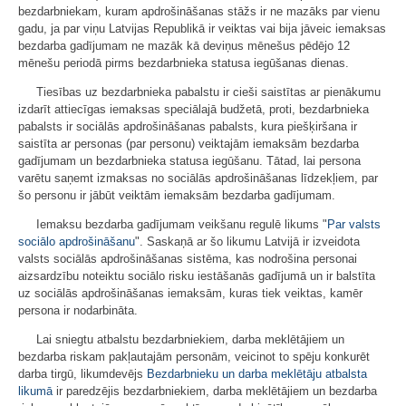
bezdarbniekam, kuram apdrošināšanas stāžs ir ne mazāks par vienu
gadu, ja par viņu Latvijas Republikā ir veiktas vai bija jāveic iemaksas
bezdarba gadījumam ne mazāk kā deviņus mēnešus pēdējo 12
mēnešu periodā pirms bezdarbnieka statusa iegūšanas dienas.
Tiesības uz bezdarbnieka pabalstu ir cieši saistītas ar pienākumu
izdarīt attiecīgas iemaksas speciālajā budžetā, proti, bezdarbnieka
pabalsts ir sociālās apdrošināšanas pabalsts, kura piešķiršana ir
saistīta ar personas (par personu) veiktajām iemaksām bezdarba
gadījumam un bezdarbnieka statusa iegūšanu. Tātad, lai persona
varētu saņemt izmaksas no sociālās apdrošināšanas līdzekļiem, par
šo personu ir jābūt veiktām iemaksām bezdarba gadījumam.
Iemaksu bezdarba gadījumam veikšanu regulē likums "
Par valsts
sociālo apdrošināšanu
". Saskaņā ar šo likumu Latvijā ir izveidota
valsts sociālās apdrošināšanas sistēma, kas nodrošina personai
aizsardzību noteiktu sociālo risku iestāšanās gadījumā un ir balstīta
uz sociālās apdrošināšanas iemaksām, kuras tiek veiktas, kamēr
persona ir nodarbināta.
Lai sniegtu atbalstu bezdarbniekiem, darba meklētājiem un
bezdarba riskam pakļautajām personām, veicinot to spēju konkurēt
darba tirgū, likumdevējs
Bezdarbnieku un darba meklētāju atbalsta
likumā
ir paredzējis bezdarbniekiem, darba meklētājiem un bezdarba