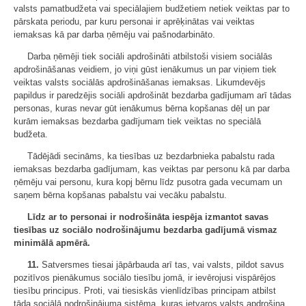
valsts pamatbudžeta vai speciālajiem budžetiem netiek veiktas par to
pārskata periodu, par kuru personai ir aprēķinātas vai veiktas
iemaksas kā par darba ņēmēju vai pašnodarbināto.
Darba ņēmēji tiek sociāli apdrošināti atbilstoši visiem sociālās
apdrošināšanas veidiem, jo viņi gūst ienākumus un par viņiem tiek
veiktas valsts sociālās apdrošināšanas iemaksas. Likumdevējs
papildus ir paredzējis sociāli apdrošināt bezdarba gadījumam arī tādas
personas, kuras nevar gūt ienākumus bērna kopšanas dēļ un par
kurām iemaksas bezdarba gadījumam tiek veiktas no speciālā
budžeta.
Tādējādi secināms, ka tiesības uz bezdarbnieka pabalstu rada
iemaksas bezdarba gadījumam, kas veiktas par personu kā par darba
ņēmēju vai personu, kura kopj bērnu līdz pusotra gada vecumam un
saņem bērna kopšanas pabalstu vai vecāku pabalstu.
Līdz ar to personai ir nodrošināta iespēja izmantot savas
tiesības uz sociālo nodrošinājumu bezdarba gadījumā vismaz
minimālā apmērā.
11.
Satversmes tiesai jāpārbauda arī tas, vai valsts, pildot savus
pozitīvos pienākumus sociālo tiesību jomā, ir ievērojusi vispārējos
tiesību principus. Proti, vai tiesiskās vienlīdzības principam atbilst
tāda sociālā nodrošinājuma sistēma, kuras ietvaros valsts apdrošina