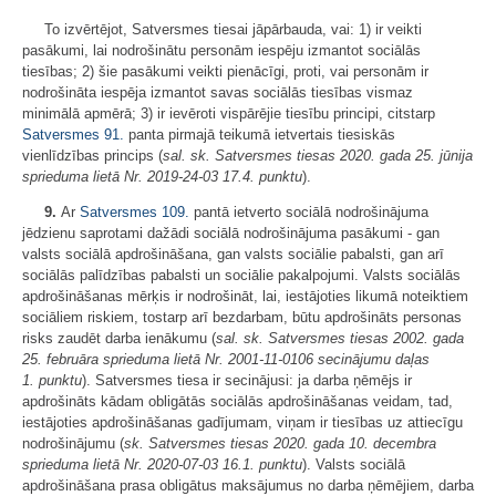
To izvērtējot, Satversmes tiesai jāpārbauda, vai: 1) ir veikti
pasākumi, lai nodrošinātu personām iespēju izmantot sociālās
tiesības; 2) šie pasākumi veikti pienācīgi, proti, vai personām ir
nodrošināta iespēja izmantot savas sociālās tiesības vismaz
minimālā apmērā; 3) ir ievēroti vispārējie tiesību principi, citstarp
Satversmes
91.
panta pirmajā teikumā ietvertais tiesiskās
vienlīdzības princips (
sal. sk. Satversmes tiesas 2020. gada 25. jūnija
sprieduma lietā Nr. 2019-24-03 17.4. punktu
).
9.
Ar
Satversmes
109.
pantā ietverto sociālā nodrošinājuma
jēdzienu saprotami dažādi sociālā nodrošinājuma pasākumi - gan
valsts sociālā apdrošināšana, gan valsts sociālie pabalsti, gan arī
sociālās palīdzības pabalsti un sociālie pakalpojumi. Valsts sociālās
apdrošināšanas mērķis ir nodrošināt, lai, iestājoties likumā noteiktiem
sociāliem riskiem, tostarp arī bezdarbam, būtu apdrošināts personas
risks zaudēt darba ienākumu (
sal. sk. Satversmes tiesas 2002. gada
25. februāra sprieduma lietā Nr.
2001-11-0106 secinājumu daļas
1.
punktu
). Satversmes tiesa ir secinājusi: ja darba ņēmējs ir
apdrošināts kādam obligātās sociālās apdrošināšanas veidam, tad,
iestājoties apdrošināšanas gadījumam, viņam ir tiesības uz attiecīgu
nodrošinājumu (
sk. Satversmes tiesas 2020. gada 10. decembra
sprieduma lietā Nr. 2020-07-03 16.1. punktu
). Valsts sociālā
apdrošināšana prasa obligātus maksājumus no darba ņēmējiem, darba