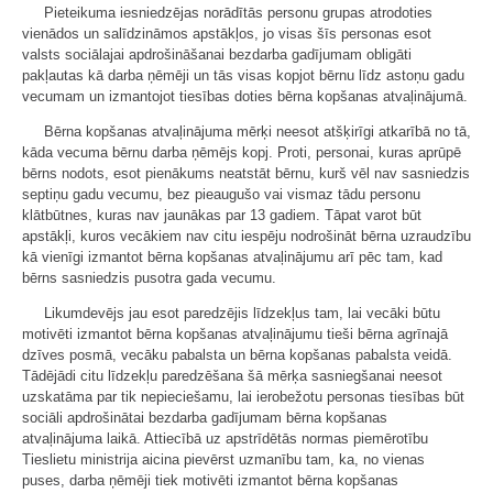
Pieteikuma iesniedzējas norādītās personu grupas atrodoties
vienādos un salīdzināmos apstākļos, jo visas šīs personas esot
valsts sociālajai apdrošināšanai bezdarba gadījumam obligāti
pakļautas kā darba ņēmēji un tās visas kopjot bērnu līdz astoņu gadu
vecumam un izmantojot tiesības doties bērna kopšanas atvaļinājumā.
Bērna kopšanas atvaļinājuma mērķi neesot atšķirīgi atkarībā no tā,
kāda vecuma bērnu darba ņēmējs kopj. Proti, personai, kuras aprūpē
bērns nodots, esot pienākums neatstāt bērnu, kurš vēl nav sasniedzis
septiņu gadu vecumu, bez pieaugušo vai vismaz tādu personu
klātbūtnes, kuras nav jaunākas par 13 gadiem. Tāpat varot būt
apstākļi, kuros vecākiem nav citu iespēju nodrošināt bērna uzraudzību
kā vienīgi izmantot bērna kopšanas atvaļinājumu arī pēc tam, kad
bērns sasniedzis pusotra gada vecumu.
Likumdevējs jau esot paredzējis līdzekļus tam, lai vecāki būtu
motivēti izmantot bērna kopšanas atvaļinājumu tieši bērna agrīnajā
dzīves posmā, vecāku pabalsta un bērna kopšanas pabalsta veidā.
Tādējādi citu līdzekļu paredzēšana šā mērķa sasniegšanai neesot
uzskatāma par tik nepieciešamu, lai ierobežotu personas tiesības būt
sociāli apdrošinātai bezdarba gadījumam bērna kopšanas
atvaļinājuma laikā. Attiecībā uz apstrīdētās normas piemērotību
Tieslietu ministrija aicina pievērst uzmanību tam, ka, no vienas
puses, darba ņēmēji tiek motivēti izmantot bērna kopšanas