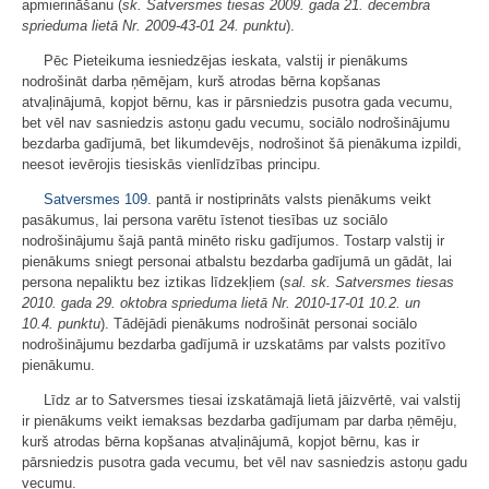
apmierināšanu (
sk.
Satversmes tiesas 2009. gada 21. decembra
sprieduma lietā Nr. 2009-43-01 24. punktu
).
Pēc Pieteikuma iesniedzējas ieskata, valstij ir pienākums
nodrošināt darba ņēmējam, kurš atrodas bērna kopšanas
atvaļinājumā, kopjot bērnu, kas ir pārsniedzis pusotra gada vecumu,
bet vēl nav sasniedzis astoņu gadu vecumu, sociālo nodrošinājumu
bezdarba gadījumā, bet likumdevējs, nodrošinot šā pienākuma izpildi,
neesot ievērojis tiesiskās vienlīdzības principu.
Satversmes
109.
pantā ir nostiprināts valsts pienākums veikt
pasākumus, lai persona varētu īstenot tiesības uz sociālo
nodrošinājumu šajā pantā minēto risku gadījumos. Tostarp valstij ir
pienākums sniegt personai atbalstu bezdarba gadījumā un gādāt, lai
persona nepaliktu bez iztikas līdzekļiem (
sal. sk. Satversmes tiesas
2010. gada 29. oktobra sprieduma lietā Nr. 2010-17-01 10.2. un
10.4. punktu
). Tādējādi pienākums nodrošināt personai sociālo
nodrošinājumu bezdarba gadījumā ir uzskatāms par valsts pozitīvo
pienākumu.
Līdz ar to Satversmes tiesai izskatāmajā lietā jāizvērtē, vai valstij
ir pienākums veikt iemaksas bezdarba gadījumam par darba ņēmēju,
kurš atrodas bērna kopšanas atvaļinājumā, kopjot bērnu, kas ir
pārsniedzis pusotra gada vecumu, bet vēl nav sasniedzis astoņu gadu
vecumu.