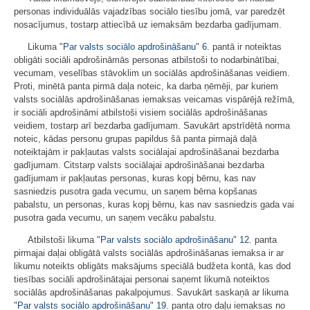
personas individuālās vajadzības sociālo tiesību jomā, var paredzēt
nosacījumus, tostarp attiecībā uz iemaksām bezdarba gadījumam.
Likuma "
Par valsts sociālo apdrošināšanu
"
6.
pantā ir noteiktas
obligāti sociāli apdrošināmās personas atbilstoši to nodarbinātībai,
vecumam, veselības stāvoklim un sociālās apdrošināšanas veidiem.
Proti, minētā panta pirmā daļa noteic, ka darba ņēmēji, par kuriem
valsts sociālās apdrošināšanas iemaksas veicamas vispārējā režīmā,
ir sociāli apdrošināmi atbilstoši visiem sociālās apdrošināšanas
veidiem, tostarp arī bezdarba gadījumam. Savukārt apstrīdētā norma
noteic, kādas personu grupas papildus šā panta pirmajā daļā
noteiktajām ir pakļautas valsts sociālajai apdrošināšanai bezdarba
gadījumam. Citstarp valsts sociālajai apdrošināšanai bezdarba
gadījumam ir pakļautas personas, kuras kopj bērnu, kas nav
sasniedzis pusotra gada vecumu, un saņem bērna kopšanas
pabalstu, un personas, kuras kopj bērnu, kas nav sasniedzis gada vai
pusotra gada vecumu, un saņem vecāku pabalstu.
Atbilstoši likuma "
Par valsts sociālo apdrošināšanu
"
12.
panta
pirmajai daļai obligātā valsts sociālās apdrošināšanas iemaksa ir ar
likumu noteikts obligāts maksājums speciālā budžeta kontā, kas dod
tiesības sociāli apdrošinātajai personai saņemt likumā noteiktos
sociālās apdrošināšanas pakalpojumus. Savukārt saskaņā ar likuma
"
Par valsts sociālo apdrošināšanu
"
19.
panta otro daļu iemaksas no