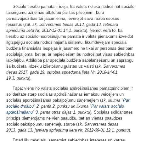
Sociālo tiesību pamatā ir ideja, ka valsts nolūkā nodrošināt sociālo
taisnīgumu uzņemas atbildību par tās pilsoņiem, kuru
pamatvajadzības tai jāapmierina, ievērojot savā rīcībā esošos
resursus (
sal. sk. Satversmes tiesas 2013. gada 13. februāra
sprieduma lietā Nr. 2012-12-01 14.1. punktu
). Ņemot vērā to, ka
tiesību uz sociālo nodrošinājumu pamatā ir valsts pienākums izveidot
ilgtspējīgu sociālā nodrošinājuma sistēmu, likumdevējam speciālā
budžeta finansiālās iespējas ir jāsamēro ne tikai ar personas tiesībām
sociālajā jomā, bet arī ar nepieciešamību nodrošināt visas sabiedrības
labklājību. Atbildība par speciālā budžeta sabalansēšanu un saprātīgu
šā budžeta līdzekļu izlietošanu gulstas uz valsti (
sk. Satversmes
tiesas 2017. gada 19. oktobra sprieduma lietā Nr. 2016-14-01
19.3. punktu
).
Tāpat viens no valsts sociālās apdrošināšanas pamatprincipiem ir
solidaritāte starp sociālās apdrošināšanas iemaksu veicējiem un
sociālās apdrošināšanas pakalpojumu saņēmējiem (
sk. likuma "
Par
sociālo drošību
"
2.
panta 2. punktu un likuma "
Par valsts sociālo
apdrošināšanu
"
3.
panta otrās daļas 1. punktu
). Sociālās solidaritātes
princips piemērojams ne vien paaudžu, bet arī vienas paaudzes
sociālo pakalpojumu saņēmēju starpā (
sk. Satversmes tiesas
2013. gada 13. janvāra sprieduma lietā Nr. 2012-09-01 12.1. punktu
).
Tātad likumdevējs, samērojot sabiedrības intereses un katras