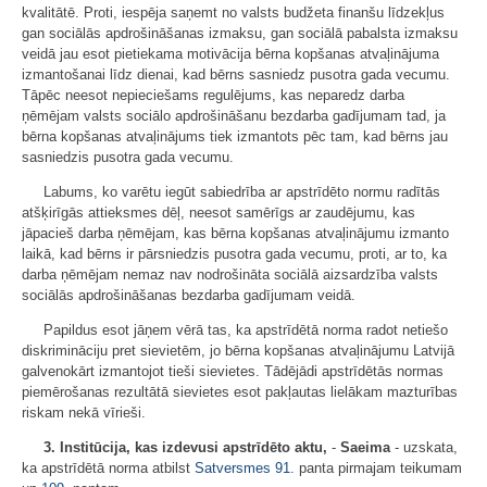
kvalitātē. Proti, iespēja saņemt no valsts budžeta finanšu līdzekļus
gan sociālās apdrošināšanas izmaksu, gan sociālā pabalsta izmaksu
veidā jau esot pietiekama motivācija bērna kopšanas atvaļinājuma
izmantošanai līdz dienai, kad bērns sasniedz pusotra gada vecumu.
Tāpēc neesot nepieciešams regulējums, kas neparedz darba
ņēmējam valsts sociālo apdrošināšanu bezdarba gadījumam tad, ja
bērna kopšanas atvaļinājums tiek izmantots pēc tam, kad bērns jau
sasniedzis pusotra gada vecumu.
Labums, ko varētu iegūt sabiedrība ar apstrīdēto normu radītās
atšķirīgās attieksmes dēļ, neesot samērīgs ar zaudējumu, kas
jāpacieš darba ņēmējam, kas bērna kopšanas atvaļinājumu izmanto
laikā, kad bērns ir pārsniedzis pusotra gada vecumu, proti, ar to, ka
darba ņēmējam nemaz nav nodrošināta sociālā aizsardzība valsts
sociālās apdrošināšanas bezdarba gadījumam veidā.
Papildus esot jāņem vērā tas, ka apstrīdētā norma radot netiešo
diskrimināciju pret sievietēm, jo bērna kopšanas atvaļinājumu Latvijā
galvenokārt izmantojot tieši sievietes. Tādējādi apstrīdētās normas
piemērošanas rezultātā sievietes esot pakļautas lielākam mazturības
riskam nekā vīrieši.
3. Institūcija, kas izdevusi apstrīdēto aktu,
-
Saeima
- uzskata,
ka apstrīdētā norma atbilst
Satversmes
91.
panta pirmajam teikumam