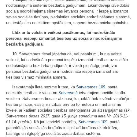
nodrošinājuma sistēmu bezdarba gadījumam. Likumdevēja izveidotās
sociālā nodrošinājuma sistēmas ietvaros personai ir iespēja izmantot
savas sociālās tiesības, piedaloties sociālās apdrošināšanas sistēmā,
un, iestājoties noteiktiem apstākļiem, saņemt bezdarbnieka pabalstu.
Līdz ar to valsts ir veikusi pasākumus, lai nodrošinātu
personai iespēju izmantot tiesības uz sociālo nodrošinājumu
bezdarba gadījumā.
10.
Satversmes tiesai jāpārbauda, vai pasākumi, kurus valsts
veikusi, lai nodrošinātu personai iespēju izmantot tiesības uz sociālo
nodrošinājumu bezdarba gadījumā, ir veikti pienācīgi, proti, vai
personai bezdarba gadījumā ir nodrošināta iespēja izmantot šīs
tiesības vismaz minimālā apmērā.
Izskatāmajā lietā nozīme ir tam, ka
Satversmes
109.
pantā
noteiktās tiesības ir viens no
Satversmē
ietvertajiem sociālo tiesību
veidiem. Satversmes tiesa ir atzinusi, ka, ciktāl tiek ievēroti vispārējie
tiesību principi, valstij ir rīcības brīvība to metožu un mehānismu
izvēlē, ar kādiem sociālās tiesības īstenojamas un aizsargājamas (
sk.
Satversmes tiesas 2017. gada 15. jūnija sprieduma lietā Nr. 2016-11-
01 14. punktu
). Kā jau iepriekš norādīts,
Satversmes
109.
pantā
garantētajās sociālajās tiesībās ietilpst arī tiesības uz efektīvu,
taisnīgu un ilgtspējīgu sociālās aizsardzības sistēmu.