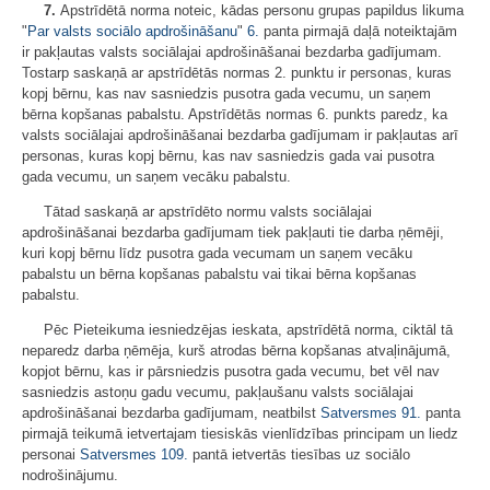
7.
Apstrīdētā norma noteic, kādas personu grupas papildus likuma
"
Par valsts sociālo apdrošināšanu
"
6.
panta pirmajā daļā noteiktajām
ir pakļautas valsts sociālajai apdrošināšanai bezdarba gadījumam.
Tostarp saskaņā ar apstrīdētās normas 2. punktu ir personas, kuras
kopj bērnu, kas nav sasniedzis pusotra gada vecumu, un saņem
bērna kopšanas pabalstu. Apstrīdētās normas 6. punkts paredz, ka
valsts sociālajai apdrošināšanai bezdarba gadījumam ir pakļautas arī
personas, kuras kopj bērnu, kas nav sasniedzis gada vai pusotra
gada vecumu, un saņem vecāku pabalstu.
Tātad saskaņā ar apstrīdēto normu valsts sociālajai
apdrošināšanai bezdarba gadījumam tiek pakļauti tie darba ņēmēji,
kuri kopj bērnu līdz pusotra gada vecumam un saņem vecāku
pabalstu un bērna kopšanas pabalstu vai tikai bērna kopšanas
pabalstu.
Pēc Pieteikuma iesniedzējas ieskata, apstrīdētā norma, ciktāl tā
neparedz darba ņēmēja, kurš atrodas bērna kopšanas atvaļinājumā,
kopjot bērnu, kas ir pārsniedzis pusotra gada vecumu, bet vēl nav
sasniedzis astoņu gadu vecumu, pakļaušanu valsts sociālajai
apdrošināšanai bezdarba gadījumam, neatbilst
Satversmes
91.
panta
pirmajā teikumā ietvertajam tiesiskās vienlīdzības principam un liedz
personai
Satversmes
109.
pantā ietvertās tiesības uz sociālo
nodrošinājumu.