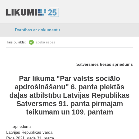
Darbības ar dokumentu
Tiesību akts:
spēkā esošs
Satversmes tiesas spriedums
Par likuma "
Par valsts sociālo
apdrošināšanu
"
6.
panta piektās
daļas atbilstību
Latvijas Republikas
Satversmes
91.
panta pirmajam
teikumam un
109.
pantam
Spriedums
Latvijas Republikas vārdā
Rīgā 2021. gada 31. martā