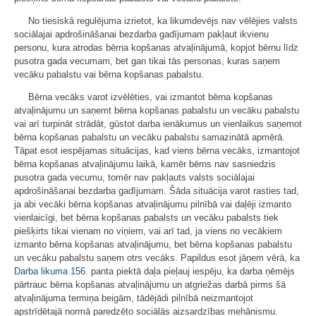
No tiesiskā regulējuma izrietot, ka likumdevējs nav vēlējies valsts
sociālajai apdrošināšanai bezdarba gadījumam pakļaut ikvienu
personu, kura atrodas bērna kopšanas atvaļinājumā, kopjot bērnu līdz
pusotra gada vecumam, bet gan tikai tās personas, kuras saņem
vecāku pabalstu vai bērna kopšanas pabalstu.
Bērna vecāks varot izvēlēties, vai izmantot bērna kopšanas
atvaļinājumu un saņemt bērna kopšanas pabalstu un vecāku pabalstu
vai arī turpināt strādāt, gūstot darba ienākumus un vienlaikus saņemot
bērna kopšanas pabalstu un vecāku pabalstu samazinātā apmērā.
Tāpat esot iespējamas situācijas, kad viens bērna vecāks, izmantojot
bērna kopšanas atvaļinājumu laikā, kamēr bērns nav sasniedzis
pusotra gada vecumu, tomēr nav pakļauts valsts sociālajai
apdrošināšanai bezdarba gadījumam. Šāda situācija varot rasties tad,
ja abi vecāki bērna kopšanas atvaļinājumu pilnībā vai daļēji izmanto
vienlaicīgi, bet bērna kopšanas pabalsts un vecāku pabalsts tiek
piešķirts tikai vienam no viņiem, vai arī tad, ja viens no vecākiem
izmanto bērna kopšanas atvaļinājumu, bet bērna kopšanas pabalstu
un vecāku pabalstu saņem otrs vecāks. Papildus esot jāņem vērā, ka
Darba likuma
156.
panta piektā daļa pieļauj iespēju, ka darba ņēmējs
pārtrauc bērna kopšanas atvaļinājumu un atgriežas darbā pirms šā
atvaļinājuma termiņa beigām, tādējādi pilnībā neizmantojot
apstrīdētajā normā paredzēto sociālās aizsardzības mehānismu.