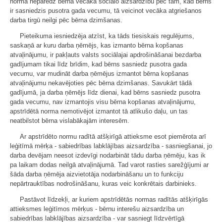
norma neparedz bērna vecāka sociālo aizsardzību pēc tam, kad bērns
ir sasniedzis pusotra gada vecumu, tā veicinot vecāka atgriešanos
darba tirgū neilgi pēc bērna dzimšanas.
Pieteikuma iesniedzēja atzīst, ka tāds tiesiskais regulējums,
saskaņā ar kuru darba ņēmējs, kas izmanto bērna kopšanas
atvaļinājumu, ir pakļauts valsts sociālajai apdrošināšanai bezdarba
gadījumam tikai līdz brīdim, kad bērns sasniedz pusotra gada
vecumu, var mudināt darba ņēmējus izmantot bērna kopšanas
atvaļinājumu nekavējoties pēc bērna dzimšanas. Savukārt tādā
gadījumā, ja darba ņēmējs līdz dienai, kad bērns sasniedz pusotra
gada vecumu, nav izmantojis visu bērna kopšanas atvaļinājumu,
apstrīdētā norma nemotivējot izmantot tā atlikušo daļu, un tas
neatbilstot bērna vislabākajām interesēm.
Ar apstrīdēto normu radītā atšķirīgā attieksme esot piemērota arī
leģitīmā mērķa - sabiedrības labklājības aizsardzība - sasniegšanai, jo
darba devējam neesot izdevīgi nodarbināt tādu darba ņēmēju, kas ik
pa laikam dodas neilgā atvaļinājumā. Tad varot rasties sarežģījumi ar
šāda darba ņēmēja aizvietotāja nodarbināšanu un to funkciju
nepārtrauktības nodrošināšanu, kuras veic konkrētais darbinieks.
Pastāvot līdzekļi, ar kuriem apstrīdētās normas radītās atšķirīgās
attieksmes leģitīmos mērķus - bērnu interešu aizsardzība un
sabiedrības labklājības aizsardzība - var sasniegt līdzvērtīgā