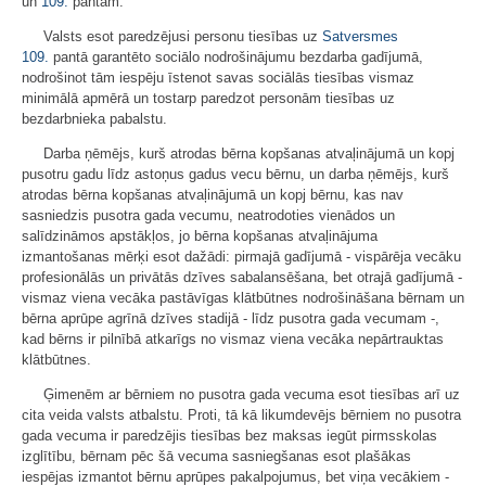
un
109.
pantam.
Valsts esot paredzējusi personu tiesības uz
Satversmes
109.
pantā garantēto sociālo nodrošinājumu bezdarba gadījumā,
nodrošinot tām iespēju īstenot savas sociālās tiesības vismaz
minimālā apmērā un tostarp paredzot personām tiesības uz
bezdarbnieka pabalstu.
Darba ņēmējs, kurš atrodas bērna kopšanas atvaļinājumā un kopj
pusotru gadu līdz astoņus gadus vecu bērnu, un darba ņēmējs, kurš
atrodas bērna kopšanas atvaļinājumā un kopj bērnu, kas nav
sasniedzis pusotra gada vecumu, neatrodoties vienādos un
salīdzināmos apstākļos, jo bērna kopšanas atvaļinājuma
izmantošanas mērķi esot dažādi: pirmajā gadījumā - vispārēja vecāku
profesionālās un privātās dzīves sabalansēšana, bet otrajā gadījumā -
vismaz viena vecāka pastāvīgas klātbūtnes nodrošināšana bērnam un
bērna aprūpe agrīnā dzīves stadijā - līdz pusotra gada vecumam -,
kad bērns ir pilnībā atkarīgs no vismaz viena vecāka nepārtrauktas
klātbūtnes.
Ģimenēm ar bērniem no pusotra gada vecuma esot tiesības arī uz
cita veida valsts atbalstu. Proti, tā kā likumdevējs bērniem no pusotra
gada vecuma ir paredzējis tiesības bez maksas iegūt pirmsskolas
izglītību, bērnam pēc šā vecuma sasniegšanas esot plašākas
iespējas izmantot bērnu aprūpes pakalpojumus, bet viņa vecākiem -