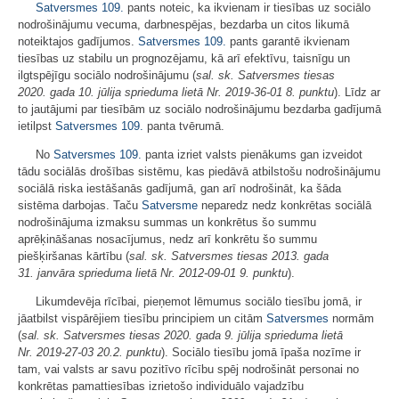
Satversmes
109.
pants noteic, ka ikvienam ir tiesības uz sociālo
nodrošinājumu vecuma, darbnespējas, bezdarba un citos likumā
noteiktajos gadījumos.
Satversmes
109.
pants garantē ikvienam
tiesības uz stabilu un prognozējamu, kā arī efektīvu, taisnīgu un
ilgtspējīgu sociālo nodrošinājumu (
sal. sk. Satversmes tiesas
2020. gada 10. jūlija sprieduma lietā Nr. 2019-36-01 8. punktu
). Līdz ar
to jautājumi par tiesībām uz sociālo nodrošinājumu bezdarba gadījumā
ietilpst
Satversmes
109.
panta tvērumā.
No
Satversmes
109.
panta izriet valsts pienākums gan izveidot
tādu sociālās drošības sistēmu, kas piedāvā atbilstošu nodrošinājumu
sociālā riska iestāšanās gadījumā, gan arī nodrošināt, ka šāda
sistēma darbojas. Taču
Satversme
neparedz nedz konkrētas sociālā
nodrošinājuma izmaksu summas un konkrētus šo summu
aprēķināšanas nosacījumus, nedz arī konkrētu šo summu
piešķiršanas kārtību (
sal. sk. Satversmes tiesas 2013. gada
31. janvāra sprieduma lietā Nr. 2012-09-01 9. punktu
).
Likumdevēja rīcībai, pieņemot lēmumus sociālo tiesību jomā, ir
jāatbilst vispārējiem tiesību principiem un citām
Satversmes
normām
(
sal. sk. Satversmes tiesas 2020. gada 9. jūlija sprieduma lietā
Nr. 2019-27-03 20.2. punktu
). Sociālo tiesību jomā īpaša nozīme ir
tam, vai valsts ar savu pozitīvo rīcību spēj nodrošināt personai no
konkrētas pamattiesības izrietošo individuālo vajadzību