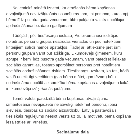
No iepriekš minētā izrietot, ka atrašanās bērna kopšanas
atvaļinājumā nav izšķirošais nosacījums tam, lai persona, kura kopj
bērnu līdz pusotra gada vecumam, tiktu pakļauta valsts sociālajai
apdrošināšanai bezdarba gadījumam.
Tādējādi, pēc tiesībsarga ieskata, Pieteikuma iesniedzējas
norādītās personu grupas neatrodas vienādos un pēc noteiktiem
kritērijiem salīdzināmos apstākļos. Tādēļ arī attieksme pret šīm
personu grupām varot būt atšķirīga. Likumdevējs ģimenēm, kuru
aprūpē ir bērni līdz pusotra gada vecumam, varot paredzēt lielākas
sociālās garantijas, tostarp apdrošinot personas pret noteiktiem
sociālās apdrošināšanas riskiem. Tiesībsargs uzskata, ka tas, kādā
veidā un cik ilgi vecākiem (gan bērna mātei, gan tēvam) būtu
nodrošināma sociālā aizsardzība bērna kopšanas atvaļinājuma laikā,
ir likumdevēja izšķiršanās jautājums.
Tomēr valsts paredzētā bērna kopšanas atvaļinājuma
izmantošanai nevajadzētu nelabvēlīgi ietekmēt personu, īpaši
sieviešu, tiesības uz sociālo aizsardzību. Latvijā pastāvošais
tiesiskais regulējums neesot vērsts uz to, lai motivētu bērna kopšanā
iesaistīties arī vīriešus.
Secinājumu daļa