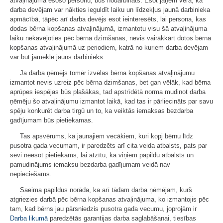
atvaļinājumā esošo personu, būs nodarbināts. Esot jāņem vērā, ka
darba devējam var nākties ieguldīt laiku un līdzekļus jaunā darbinieka
apmācībā, tāpēc arī darba devējs esot ieinteresēts, lai persona, kas
dodas bērna kopšanas atvaļinājumā, izmantotu visu šā atvaļinājuma
laiku nekavējoties pēc bērna dzimšanas, nevis vairākkārt dotos bērna
kopšanas atvaļinājumā uz periodiem, katrā no kuriem darba devējam
var būt jāmeklē jauns darbinieks.
Ja darba ņēmējs tomēr izvēlas bērna kopšanas atvaļinājumu
izmantot nevis uzreiz pēc bērna dzimšanas, bet gan vēlāk, kad bērna
aprūpes iespējas būs plašākas, tad apstrīdētā norma mudinot darba
ņēmēju šo atvaļinājumu izmantot laikā, kad tas ir pārliecināts par savu
spēju konkurēt darba tirgū un to, ka veiktās iemaksas bezdarba
gadījumam būs pietiekamas.
Tas apsvērums, ka jaunajiem vecākiem, kuri kopj bērnu līdz
pusotra gada vecumam, ir paredzēts arī cita veida atbalsts, pats par
sevi neesot pietiekams, lai atzītu, ka viņiem papildu atbalsts un
pamudinājums iemaksu bezdarba gadījumam veidā nav
nepieciešams.
Saeima papildus norāda, ka arī tādam darba ņēmējam, kurš
atgriezies darbā pēc bērna kopšanas atvaļinājuma, ko izmantojis pēc
tam, kad bērns jau pārsniedzis pusotra gada vecumu, joprojām ir
Darba likumā
paredzētās garantijas darba saglabāšanai, tiesības