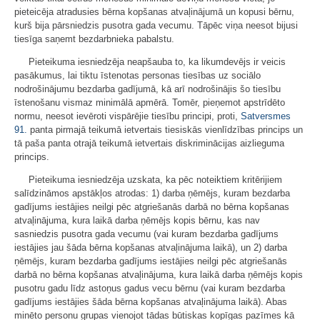
pieteicēja atradusies bērna kopšanas atvaļinājumā un kopusi bērnu,
kurš bija pārsniedzis pusotra gada vecumu. Tāpēc viņa neesot bijusi
tiesīga saņemt bezdarbnieka pabalstu.
Pieteikuma iesniedzēja neapšauba to, ka likumdevējs ir veicis
pasākumus, lai tiktu īstenotas personas tiesības uz sociālo
nodrošinājumu bezdarba gadījumā, kā arī nodrošinājis šo tiesību
īstenošanu vismaz minimālā apmērā. Tomēr, pieņemot apstrīdēto
normu, neesot ievēroti vispārējie tiesību principi, proti,
Satversmes
91.
panta pirmajā teikumā ietvertais tiesiskās vienlīdzības princips un
tā paša panta otrajā teikumā ietvertais diskriminācijas aizlieguma
princips.
Pieteikuma iesniedzēja uzskata, ka pēc noteiktiem kritērijiem
salīdzināmos apstākļos atrodas: 1) darba ņēmējs, kuram bezdarba
gadījums iestājies neilgi pēc atgriešanās darbā no bērna kopšanas
atvaļinājuma, kura laikā darba ņēmējs kopis bērnu, kas nav
sasniedzis pusotra gada vecumu (vai kuram bezdarba gadījums
iestājies jau šāda bērna kopšanas atvaļinājuma laikā), un 2) darba
ņēmējs, kuram bezdarba gadījums iestājies neilgi pēc atgriešanās
darbā no bērna kopšanas atvaļinājuma, kura laikā darba ņēmējs kopis
pusotru gadu līdz astoņus gadus vecu bērnu (vai kuram bezdarba
gadījums iestājies šāda bērna kopšanas atvaļinājuma laikā). Abas
minēto personu grupas vienojot tādas būtiskas kopīgas pazīmes kā