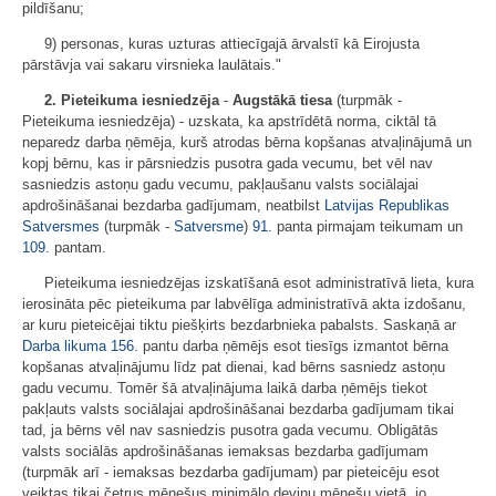
pildīšanu;
9) personas, kuras uzturas attiecīgajā ārvalstī kā Eirojusta
pārstāvja vai sakaru virsnieka laulātais."
2. Pieteikuma iesniedzēja
-
Augstākā tiesa
(turpmāk -
Pieteikuma iesniedzēja) - uzskata, ka apstrīdētā norma, ciktāl tā
neparedz darba ņēmēja, kurš atrodas bērna kopšanas atvaļinājumā un
kopj bērnu, kas ir pārsniedzis pusotra gada vecumu, bet vēl nav
sasniedzis astoņu gadu vecumu, pakļaušanu valsts sociālajai
apdrošināšanai bezdarba gadījumam, neatbilst
Latvijas Republikas
Satversmes
(turpmāk -
Satversme
)
91.
panta pirmajam teikumam un
109.
pantam.
Pieteikuma iesniedzējas izskatīšanā esot administratīvā lieta, kura
ierosināta pēc pieteikuma par labvēlīga administratīvā akta izdošanu,
ar kuru pieteicējai tiktu piešķirts bezdarbnieka pabalsts. Saskaņā ar
Darba likuma
156.
pantu darba ņēmējs esot tiesīgs izmantot bērna
kopšanas atvaļinājumu līdz pat dienai, kad bērns sasniedz astoņu
gadu vecumu. Tomēr šā atvaļinājuma laikā darba ņēmējs tiekot
pakļauts valsts sociālajai apdrošināšanai bezdarba gadījumam tikai
tad, ja bērns vēl nav sasniedzis pusotra gada vecumu. Obligātās
valsts sociālās apdrošināšanas iemaksas bezdarba gadījumam
(turpmāk arī - iemaksas bezdarba gadījumam) par pieteicēju esot
veiktas tikai četrus mēnešus minimālo deviņu mēnešu vietā, jo