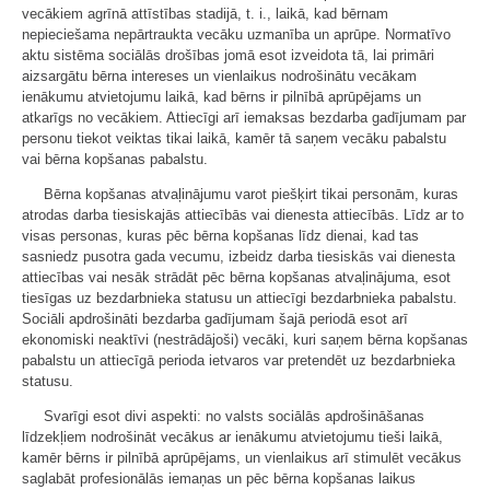
vecākiem agrīnā attīstības stadijā, t. i., laikā, kad bērnam
nepieciešama nepārtraukta vecāku uzmanība un aprūpe. Normatīvo
aktu sistēma sociālās drošības jomā esot izveidota tā, lai primāri
aizsargātu bērna intereses un vienlaikus nodrošinātu vecākam
ienākumu atvietojumu laikā, kad bērns ir pilnībā aprūpējams un
atkarīgs no vecākiem. Attiecīgi arī iemaksas bezdarba gadījumam par
personu tiekot veiktas tikai laikā, kamēr tā saņem vecāku pabalstu
vai bērna kopšanas pabalstu.
Bērna kopšanas atvaļinājumu varot piešķirt tikai personām, kuras
atrodas darba tiesiskajās attiecībās vai dienesta attiecībās. Līdz ar to
visas personas, kuras pēc bērna kopšanas līdz dienai, kad tas
sasniedz pusotra gada vecumu, izbeidz darba tiesiskās vai dienesta
attiecības vai nesāk strādāt pēc bērna kopšanas atvaļinājuma, esot
tiesīgas uz bezdarbnieka statusu un attiecīgi bezdarbnieka pabalstu.
Sociāli apdrošināti bezdarba gadījumam šajā periodā esot arī
ekonomiski neaktīvi (nestrādājoši) vecāki, kuri saņem bērna kopšanas
pabalstu un attiecīgā perioda ietvaros var pretendēt uz bezdarbnieka
statusu.
Svarīgi esot divi aspekti: no valsts sociālās apdrošināšanas
līdzekļiem nodrošināt vecākus ar ienākumu atvietojumu tieši laikā,
kamēr bērns ir pilnībā aprūpējams, un vienlaikus arī stimulēt vecākus
saglabāt profesionālās iemaņas un pēc bērna kopšanas laikus