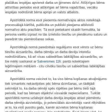
plašākas iespējas apvienot darba un ģimenes dzīvi. Atšķirīgos bērna
attīstības periodos esot atšķirīgas arī bērna vajadzības, vecāku
iespējas nodrošināt bērna aprūpi un valsts atbalsts.
Apstrīdētā norma esot pieņemta normatīvajos aktos noteiktajā
procesuālajā kārtībā, publicēta un publiski pieejama atbilstoši
normatīvo aktu prasībām. Tā esot pietiekami skaidri formulēta, lai
persona varētu izprast no tās izrietošo tiesību un pienākumu saturu un
paredzēt tās piemērošanas sekas.
Apstrīdētajā normā paredzētais regulējums esot vērsts uz bērnu
tiesību aizsardzību, darba ņēmēju un darba devēju interešu
nodrošināšanu, kā arī visas sabiedrības labklājības aizsardzību, un
šie mērķi saskanot ar
Satversmes
116.
pantā noteiktajiem
leģitīmajiem mērķiem - citu cilvēku tiesību un sabiedrības labklājības
aizsardzība.
Apstrīdētā norma veicinot to, ka viss bērna kopšanas atvaļinājums
tiek izmantots nekavējoties pēc bērna dzimšanas, un tādējādi
sekmējot to, ka darba ņēmēji spēs rūpēties par bērnu tieši tajā
periodā, kad tas bērnam objektīvi visvairāk nepieciešams. Turklāt
apstrīdētā norma uzlabojot darba devēja iespējas atrast piemērotu
darba ņēmēja aizvietotāju, jo potenciālais aizvietotājs varot rēķināties
ar to, ka viņš pusotru gadu, kamēr aizvietos bērna kopšanas