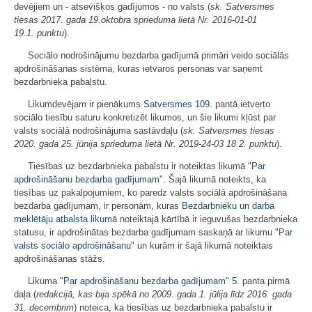
devējiem un - atsevišķos gadījumos - no valsts (
sk. Satversmes
tiesas 2017. gada 19.oktobra sprieduma lietā Nr. 2016-01-01
19.1. punktu
).
Sociālo nodrošinājumu bezdarba gadījumā primāri veido sociālās
apdrošināšanas sistēma, kuras ietvaros personas var saņemt
bezdarbnieka pabalstu.
Likumdevējam ir pienākums
Satversmes
109.
pantā ietverto
sociālo tiesību saturu konkretizēt likumos, un šie likumi kļūst par
valsts sociālā nodrošinājuma sastāvdaļu (
sk. Satversmes tiesas
2020. gada 25. jūnija sprieduma lietā Nr. 2019-24-03 18.2. punktu
).
Tiesības uz bezdarbnieka pabalstu ir noteiktas likumā "
Par
apdrošināšanu bezdarba gadījumam
". Šajā likumā noteikts, ka
tiesības uz pakalpojumiem, ko paredz valsts sociālā apdrošināšana
bezdarba gadījumam, ir personām, kuras
Bezdarbnieku un darba
meklētāju atbalsta likumā
noteiktajā kārtībā ir ieguvušas bezdarbnieka
statusu, ir apdrošinātas bezdarba gadījumam saskaņā ar likumu "
Par
valsts sociālo apdrošināšanu
" un kurām ir šajā likumā noteiktais
apdrošināšanas stāžs.
Likuma "
Par apdrošināšanu bezdarba gadījumam
"
5.
panta pirmā
daļa (
redakcijā, kas bija spēkā no 2009.
gada 1. jūlija līdz 2016. gada
31.
decembrim
) noteica, ka tiesības uz bezdarbnieka pabalstu ir