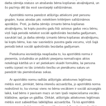
darba ņēmēja statuss un atrašanās bērna kopšanas atvaļinājumā, un
šo pazīmju dēļ tās esot savstarpēji salīdzināmas.
Apstrīdētā norma paredzot atšķirīgu attieksmi pret personu
grupām, kuras atrodas pēc noteiktiem kritērijiem salīdzināmos
apstākļos. Proti, ja darba ņēmējs izmanto bērna kopšanas
atvaļinājumu, lai koptu pusotru gadu līdz astoņus gadus vecu bērnu,
viņš šajā periodā netiekot sociāli apdrošināts bezdarba gadījumam,
savukārt tad, ja darba ņēmējs izmanto bērna kopšanas atvaļinājumu,
lai koptu bērnu, kas nav sasniedzis pusotra gada vecumu, viņš šajā
periodā tiekot sociāli apdrošināts bezdarba gadījumam.
Pieteikuma iesniedzēja neapšauba to, ka apstrīdētā norma ir
pieņemta, izsludināta un publiski pieejama normatīvajos aktos
noteiktajā kārtībā un ir arī pietiekami skaidri formulēta, lai persona
varētu izprast no tās izrietošo tiesību un pienākumu saturu un
paredzēt tās piemērošanas sekas.
Ar apstrīdēto normu radītās atšķirīgās attieksmes leģitīmais
mērķis esot, pirmkārt, bērna interešu aizsardzība, jo apstrīdētā norma
nodrošinot to, ka vismaz viens no bērna vecākiem ir sociāli aizsargāts
laikā, kad bērns ir pavisam mazs un tam īpaši nepieciešama vecāku
klātbūtne, aprūpe un gādība. Otrkārt, atšķirīgās attieksmes leģitīmais
mērķis esot sabiedrības labklājības aizsardzība. Tā kā apstrīdētā