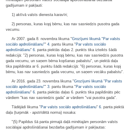
gadījumam ir pakļauti:
1) aktīvā valsts dienesta karavīri;
2) personas, kuras kopj bērnu, kas nav sasniedzis pusotra gada
vecumu.
Ar 2007. gada 8. novembra likuma "
Grozījumi likumā "Par valsts
sociālo apdrošināšanu"
"
4.
pantu likuma "
Par valsts sociālo
apdrošināšanu
"
6.
panta piektās daļas 2. punkts tika izteikts šādā
redakcijā: "2) personas, kuras kopj bērnu, kas nav sasniedzis pusotra
gada vecumu, un saņem bērna kopšanas pabalstu", un piektā daļa
tika papildināta ar 6. punktu šādā redakcijā: "6) personas, kuras kopj
bērnu, kas nav sasniedzis gada vecumu, un saņem vecāku pabalstu".
Ar 2016. gada 23. novembra likuma "
Grozījumi likumā "Par valsts
sociālo apdrošināšanu"
"
3.
pantu likuma "
Par valsts sociālo
apdrošināšanu
"
6.
panta piektās daļas 6. punkts tika papildināts pēc
vārdiem "kas nav sasniedzis gada" ar vārdiem "vai pusotra gada".
Tādējādi likuma "
Par valsts sociālo apdrošināšanu
"
6.
panta piektā
daļa (turpmāk - apstrīdētā norma) nosaka:
"(5) Papildus šā panta pirmajā daļā minētajām personām valsts
sociālajai apdrošināšanai bezdarba gadījumam ir pakļautas: