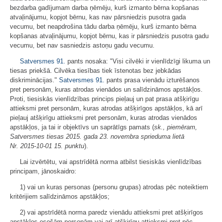
bezdarba gadījumam darba ņēmēju, kurš izmanto bērna kopšanas
atvaļinājumu, kopjot bērnu, kas nav pārsniedzis pusotra gada
vecumu, bet neapdrošina tādu darba ņēmēju, kurš izmanto bērna
kopšanas atvaļinājumu, kopjot bērnu, kas ir pārsniedzis pusotra gadu
vecumu, bet nav sasniedzis astoņu gadu vecumu.
Satversmes
91.
pants nosaka: "Visi cilvēki ir vienlīdzīgi likuma un
tiesas priekšā. Cilvēka tiesības tiek īstenotas bez jebkādas
diskriminācijas."
Satversmes
91.
pants prasa vienādu izturēšanos
pret personām, kuras atrodas vienādos un salīdzināmos apstākļos.
Proti, tiesiskās vienlīdzības princips pieļauj un pat prasa atšķirīgu
attieksmi pret personām, kuras atrodas atšķirīgos apstākļos, kā arī
pieļauj atšķirīgu attieksmi pret personām, kuras atrodas vienādos
apstākļos, ja tai ir objektīvs un saprātīgs pamats (
sk., piemēram,
Satversmes tiesas 2015. gada 23. novembra sprieduma lietā
Nr. 2015-10-01 15. punktu
).
Lai izvērtētu, vai apstrīdētā norma atbilst tiesiskās vienlīdzības
principam, jānoskaidro:
1) vai un kuras personas (personu grupas) atrodas pēc noteiktiem
kritērijiem salīdzināmos apstākļos;
2) vai apstrīdētā norma paredz vienādu attieksmi pret atšķirīgos
apstākļos esošām personām vai arī atšķirīgu attieksmi pret pēc