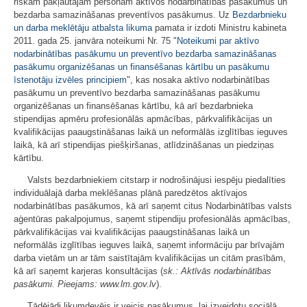
riskam pakļautajām personām aktīvos nodarbinātības pasākumus un
bezdarba samazināšanas preventīvos pasākumus. Uz
Bezdarbnieku
un darba meklētāju atbalsta likuma
pamata ir izdoti Ministru kabineta
2011. gada 25. janvāra noteikumi Nr. 75 "
Noteikumi par aktīvo
nodarbinātības pasākumu un preventīvo bezdarba samazināšanas
pasākumu organizēšanas un finansēšanas kārtību un pasākumu
īstenotāju izvēles principiem
", kas nosaka aktīvo nodarbinātības
pasākumu un preventīvo bezdarba samazināšanas pasākumu
organizēšanas un finansēšanas kārtību, kā arī bezdarbnieka
stipendijas apmēru profesionālās apmācības, pārkvalifikācijas un
kvalifikācijas paaugstināšanas laikā un neformālās izglītības ieguves
laikā, kā arī stipendijas piešķiršanas, atlīdzināšanas un piedziņas
kārtību.
Valsts bezdarbniekiem citstarp ir nodrošinājusi iespēju piedalīties
individuālajā darba meklēšanas plānā paredzētos aktīvajos
nodarbinātības pasākumos, kā arī saņemt citus Nodarbinātības valsts
aģentūras pakalpojumus, saņemt stipendiju profesionālās apmācības,
pārkvalifikācijas vai kvalifikācijas paaugstināšanas laikā un
neformālās izglītības ieguves laikā, saņemt informāciju par brīvajām
darba vietām un ar tām saistītajām kvalifikācijas un citām prasībām,
kā arī saņemt karjeras konsultācijas (
sk.: Aktīvās nodarbinātības
pasākumi. Pieejams: www.lm.gov.lv
).
Tādējādi likumdevējs ir veicis pasākumus, lai izveidotu sociālā