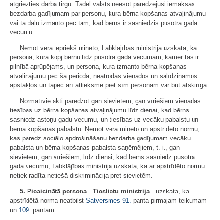
atgriezties darba tirgū. Tādēļ valsts neesot paredzējusi iemaksas
bezdarba gadījumam par personu, kura bērna kopšanas atvaļinājumu
vai tā daļu izmanto pēc tam, kad bērns ir sasniedzis pusotra gada
vecumu.
Ņemot vērā iepriekš minēto, Labklājības ministrija uzskata, ka
persona, kura kopj bērnu līdz pusotra gada vecumam, kamēr tas ir
pilnībā aprūpējams, un persona, kura izmanto bērna kopšanas
atvaļinājumu pēc šā perioda, neatrodas vienādos un salīdzināmos
apstākļos un tāpēc arī attieksme pret šīm personām var būt atšķirīga.
Normatīvie akti paredzot gan sievietēm, gan vīriešiem vienādas
tiesības uz bērna kopšanas atvaļinājumu līdz dienai, kad bērns
sasniedz astoņu gadu vecumu, un tiesības uz vecāku pabalstu un
bērna kopšanas pabalstu. Ņemot vērā minēto un apstrīdēto normu,
kas paredz sociālo apdrošināšanu bezdarba gadījumam vecāku
pabalsta un bērna kopšanas pabalsta saņēmējiem, t. i., gan
sievietēm, gan vīriešiem, līdz dienai, kad bērns sasniedz pusotra
gada vecumu, Labklājības ministrija uzskata, ka ar apstrīdēto normu
netiek radīta netiešā diskriminācija pret sievietēm.
5. Pieaicinātā persona
-
Tieslietu ministrija
- uzskata, ka
apstrīdētā norma neatbilst
Satversmes
91.
panta pirmajam teikumam
un
109.
pantam.