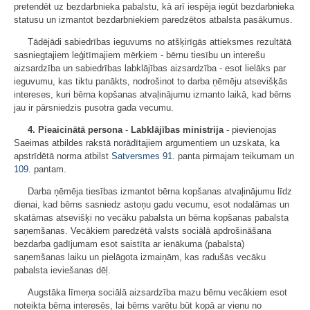
pretendēt uz bezdarbnieka pabalstu, kā arī iespēja iegūt bezdarbnieka
statusu un izmantot bezdarbniekiem paredzētos atbalsta pasākumus.
Tādējādi sabiedrības ieguvums no atšķirīgās attieksmes rezultātā
sasniegtajiem leģitīmajiem mērķiem - bērnu tiesību un interešu
aizsardzība un sabiedrības labklājības aizsardzība - esot lielāks par
ieguvumu, kas tiktu panākts, nodrošinot to darba ņēmēju atsevišķās
intereses, kuri bērna kopšanas atvaļinājumu izmanto laikā, kad bērns
jau ir pārsniedzis pusotra gada vecumu.
4. Pieaicinātā persona
-
Labklājības ministrija
- pievienojas
Saeimas atbildes rakstā norādītajiem argumentiem un uzskata, ka
apstrīdētā norma atbilst
Satversmes
91.
panta pirmajam teikumam un
109.
pantam.
Darba ņēmēja tiesības izmantot bērna kopšanas atvaļinājumu līdz
dienai, kad bērns sasniedz astoņu gadu vecumu, esot nodalāmas un
skatāmas atsevišķi no vecāku pabalsta un bērna kopšanas pabalsta
saņemšanas. Vecākiem paredzētā valsts sociālā apdrošināšana
bezdarba gadījumam esot saistīta ar ienākuma (pabalsta)
saņemšanas laiku un pielāgota izmaiņām, kas radušās vecāku
pabalsta ieviešanas dēļ.
Augstāka līmeņa sociālā aizsardzība mazu bērnu vecākiem esot
noteikta bērna interesēs, lai bērns varētu būt kopā ar vienu no