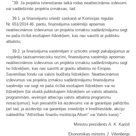
"39. Ja projekta īstenošanas laikā rodas neattiecināmie izdevumi
vai sadārdzinās projekta izmaksas, tad:
39.1. ja finansējumu sniedz saskaņā ar Komisijas regulas
Nr. 651/2014 46. pantu, finansējuma saņēmējs apņemas
neattiecināmos izdevumus un projekta izmaksu sadārdzinājumu segt
no paša rīcībā esošajiem līdzekļiem, kas nav saistīti ar publisku
atbalstu;
39.2. ja finansējuma saņēmējam ir uzticēts sniegt pakalpojumus ar
vispārēju tautsaimniecisku nozīmi, finansējuma saņēmējs apņemas
neattiecināmos izdevumus un projekta izmaksu sadārdzinājumu segt
no līdzekļiem, kas nav saistīti ar grantu atbalstu no Eiropas
Savienības fondu vai valsts budžeta līdzekļiem. Neattiecināmos
izdevumus vai projekta izmaksu sadārdzinājumu finansējuma
saņēmējs var segt no paša rīcībā esošajiem līdzekļiem vai no
līdzekļiem (tai skaitā publiskajiem līdzekļiem un valsts atbalsta
programmām, ievērojot attiecīgo valsts atbalsta programmu
nosacījumus), kuri piesaistīti kā aizdevums vai ar garantijas palīdzību
(arī tad, ja aizdevējs vai garantijas sniedzējs ir kredītiestāde, akciju
sabiedrība "Attīstības finanšu institūcija Altum" vai Valsts kase)."
Ministru prezidents
A. K. Kariņš
Ekonomikas ministrs
J. Vitenbergs