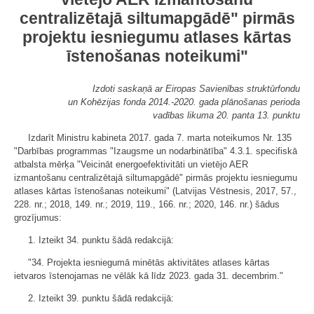
centralizētajā siltumapgādē" pirmās
projektu iesniegumu atlases kārtas
īstenošanas noteikumi"
Izdoti saskaņā ar Eiropas Savienības struktūrfondu
un Kohēzijas fonda 2014.-2020. gada plānošanas perioda
vadības likuma 20. panta 13. punktu
Izdarīt Ministru kabineta 2017. gada 7. marta noteikumos Nr. 135
"Darbības programmas "Izaugsme un nodarbinātība" 4.3.1. specifiskā
atbalsta mērķa "Veicināt energoefektivitāti un vietējo AER
izmantošanu centralizētajā siltumapgādē" pirmās projektu iesniegumu
atlases kārtas īstenošanas noteikumi" (Latvijas Vēstnesis, 2017, 57.,
228. nr.; 2018, 149. nr.; 2019, 119., 166. nr.; 2020, 146. nr.) šādus
grozījumus:
1. Izteikt 34. punktu šādā redakcijā:
"34. Projekta iesniegumā minētās aktivitātes atlases kārtas
ietvaros īstenojamas ne vēlāk kā līdz 2023. gada 31. decembrim."
2. Izteikt 39. punktu šādā redakcijā: