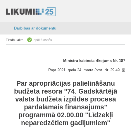
Darbības ar dokumentu
Tiesību akts:
spēkā esošs
Ministru kabineta rīkojums Nr. 187
Rīgā 2021. gada 24. martā (prot. Nr. 29 49. §)
Par apropriācijas palielināšanu
budžeta resora "74. Gadskārtējā
valsts budžeta izpildes procesā
pārdalāmais finansējums"
programmā 02.00.00 "Līdzekļi
neparedzētiem gadījumiem"