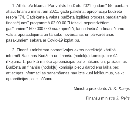
1. Atbilstoši likuma "Par valsts budžetu 2021. gadam" 55. pantam
atļaut finanšu ministram 2021. gadā palielināt apropriāciju budžeta
resora "74. Gadskārtējā valsts budžeta izpildes procesā pārdalāmais
finansējums" programmā 02.00.00 "Līdzekļi neparedzētiem
gadījumiem" 500 000 000
euro
apmērā, lai nodrošinātu finansējumu
valsts apdraudējuma un tā seku novēršanas un pārvarēšanas
pasākumiem sakarā ar Covid-19 izplatību.
2. Finanšu ministram normatīvajos aktos noteiktajā kārtībā
informēt Saeimas Budžeta un finanšu (nodokļu) komisiju par šā
rīkojuma 1. punktā minēto apropriācijas palielināšanu un, ja Saeimas
Budžeta un finanšu (nodokļu) komisija piecu darbdienu laikā pēc
attiecīgās informācijas saņemšanas nav izteikusi iebildumus, veikt
apropriācijas palielināšanu.
Ministru prezidents
A. K. Kariņš
Finanšu ministrs
J. Reirs